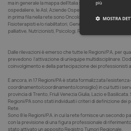
ma in generale la mappa dell’Italia su questo fronte è multi
più
ospedaliere, le Asl, Aziende Ospedaliere Universitarie, Irc
in prima fila nella rete sono Oncologi, Anatomopatologi, Ch
MOSTRA DET
Fisioterapisti e/o riabilitatori, Genetisti, Infermieri, Medici
palliative, Nutrizionisti, Psicologi, Radioterapisti.
Neces
Dalle rilevazioni è emerso che tutte le Regioni/P.A, per qua
prevedono l’attivazione di un’equipe multidisciplinare. Dod
coinvolgimento e della partecipazione dei professionisti 
E ancora, in 17 Regioni/PA è stata formalizzata l’esistenza
coordinamento/coordinamento/consiglio) in cui tutti i serv
I cookie necessari con
e l'accesso alle aree 
provincia di Trento, Friuli Venezia Giulia, Lazio e Basilicata
Regioni/PA sono stati individuati i criteri di definizione dei
Nome
Rete.
VISITOR_PRIVACY_
Sono 8 le Regioni/P.A. in cui la rete fornisce un secondo
con la previsione di una figura professionale di riferimento 
stato attivato un apposito Registro Tumori Regionale.