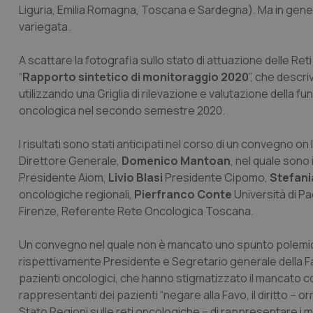
Liguria, Emilia Romagna, Toscana e Sardegna). Ma in genera
variegata.
A scattare la fotografia sullo stato di attuazione delle Re
“
Rapporto sintetico di monitoraggio 2020
”, che descri
utilizzando una Griglia di rilevazione e valutazione della fu
oncologica nel secondo semestre 2020.
I risultati sono stati anticipati nel corso di un convegno o
Direttore Generale,
Domenico Mantoan
, nel quale sono
Presidente Aiom,
Livio Blasi
Presidente Cipomo,
Stefani
oncologiche regionali,
Pierfranco Conte
Università di P
Firenze, Referente Rete Oncologica Toscana.
Un convegno nel quale non è mancato uno spunto polemic
rispettivamente Presidente e Segretario generale della Fa
pazienti oncologici, che hanno stigmatizzato il mancato coin
rappresentanti dei pazienti “negare alla Favo, il diritto – or
Stato Regioni sulle reti oncologiche – di rappresentare i mal