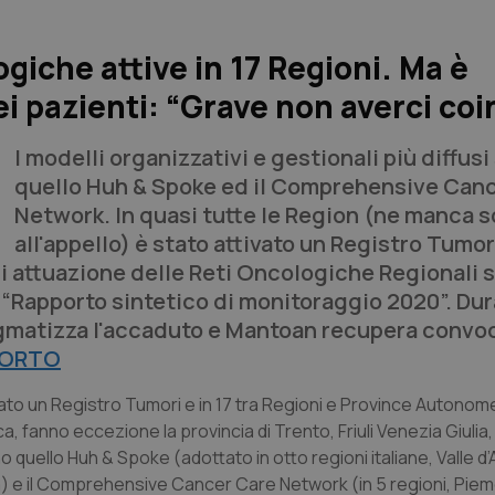
giche attive in 17 Regioni. Ma è
i pazienti: “Grave non averci coi
I modelli organizzativi e gestionali più diffus
quello Huh & Spoke ed il Comprehensive Can
Network. In quasi tutte le Region (ne manca s
all'appello) è stato attivato un Registro Tumor
di attuazione delle Reti Oncologiche Regionali 
 “Rapporto sintetico di monitoraggio 2020”. Dur
tigmatizza l'accaduto e Mantoan recupera convo
PORTO
tivato un Registro Tumori e in 17 tra Regioni e Province Autonom
 fanno eccezione la provincia di Trento, Friuli Venezia Giulia,
ono quello Huh & Spoke (adottato in otto regioni italiane, Valle d
ia) e il Comprehensive Cancer Care Network (in 5 regioni, Pie