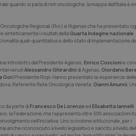
le quando si parla di reti oncologiche, la mappa dell’Italia è
ti Oncologiche Regionali (Ror) è l’Agenas che ha presentato ogg
ve sinteticamente i risultati della
Quarta Indagine nazionale
,
nzionalità quali-quantitativa e dello stato di implementazione de
n line introdotto dal Presidente Agenas,
Enrico Coscioni
e conc
 intervenuti
Alessandro Ghirardini
di Agenas,
Giordano Bere
a Gori
Presidente Ropi. Hanno presentato le esperienze delle
adova, Referente Rete Oncologica Veneta,
Gianni Amunni
, Un
o da parte di
Francesco De Lorenzo
ed
Elisabetta Iannelli
vo, la Federazione che rappresenta oltre 500 associazioni ita
volgimento nell'iniziativa. Uno scivolone istituzionale, per i
mai anche riconosciuto a livello legislativo e sancito a livello d
ati di cancro a ogni livello” ed anche “ingiustificabile” la decis