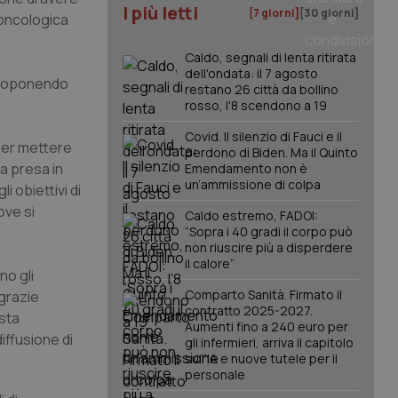
I più letti
[7 giorni]
[30 giorni]
 oncologica
Caldo, segnali di lenta ritirata
dell'ondata: il 7 agosto
 proponendo
restano 26 città da bollino
rosso, l'8 scendono a 19
Covid. Il silenzio di Fauci e il
 per mettere
perdono di Biden. Ma il Quinto
la presa in
Emendamento non è
un’ammissione di colpa
i obiettivi di
ove si
Caldo estremo, FADOI:
“Sopra i 40 gradi il corpo può
non riuscire più a disperdere
il calore”
no gli
Comparto Sanità. Firmato il
 grazie
contratto 2025-2027.
 sta
Aumenti fino a 240 euro per
iffusione di
gli infermieri, arriva il capitolo
sull'IA e nuove tutele per il
personale