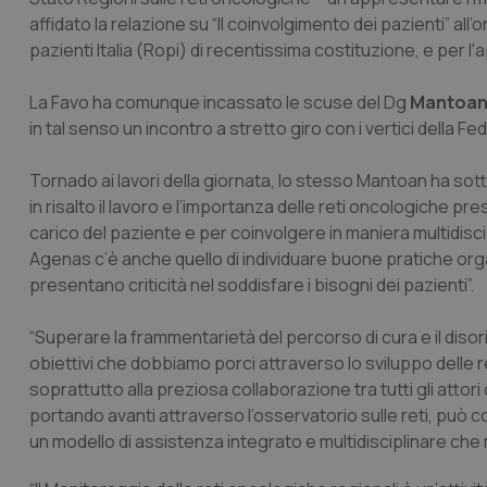
affidato la relazione su “Il coinvolgimento dei pazienti” all
pazienti Italia (Ropi) di recentissima costituzione, e per
La Favo ha comunque incassato le scuse del Dg
Mantoa
in tal senso un incontro a stretto giro con i vertici della F
Tornado ai lavori della giornata, lo stesso Mantoan ha sot
in risalto il lavoro e l’importanza delle reti oncologiche pre
carico del paziente e per coinvolgere in maniera multidiscipli
Agenas c’è anche quello di individuare buone pratiche orga
presentano criticità nel soddisfare i bisogni dei pazienti”.
“Superare la frammentarietà del percorso di cura e il diso
obiettivi che dobbiamo porci attraverso lo sviluppo delle re
soprattutto alla preziosa collaborazione tra tutti gli attori coi
portando avanti attraverso l’osservatorio sulle reti, può
un modello di assistenza integrato e multidisciplinare che me