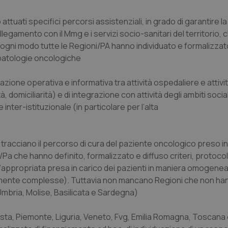
nt
5 mesi 3
Questo cookie viene utilizzato da
CookieScript
attuati specifici percorsi assistenziali, in grado di garantire la
settimane
Script.com per ricordare le pref
www.quotidianosanita.it
sui cookie dei visitatori. È neces
ollegamento con il Mmg e i servizi socio-sanitari del territorio, 
dei cookie di Cookie-Script.com 
correttamente.
 ogni modo tutte le Regioni/PA hanno individuato e formalizzat
 patologie oncologiche
ish-
www.quotidianosanita.it
4
Questo cookie è impostato dall'a
settimane
abilitare il sistema di tracking a
2 giorni
ione operativa e informativa tra attività ospedaliere e attività
ish-
www.quotidianosanita.it
4
Questo cookie è impostato dall'a
, domiciliarità) e di integrazione con attività degli ambiti socia
settimane
assegnare un identificatore generi
2 giorni
inter-istituzionale (in particolare per l’alta
1 anno 1
Questo nome di cookie è associa
Google LLC
mese
Universal Analytics, che è un a
.quotidianosanita.it
significativo del servizio di ana
utilizzato da Google. Questo cook
 tracciano il percorso di cura del paziente oncologico preso in
per distinguere utenti unici as
generato in modo casuale come i
/Pa che hanno definito, formalizzato e diffuso criteri, protocoll
cliente. È incluso in ogni richiest
sito e utilizzato per calcolare i dat
l’appropriata presa in carico dei pazienti in maniera omogenea 
sessioni e campagne per i rapporti 
larmente complesse). Tuttavia non mancano Regioni che non ha
Sessione
Cookie generato da applicazioni 
PHP.net
, Umbria, Molise, Basilicata e Sardegna)
linguaggio PHP. Si tratta di un id
www.quotidianosanita.it
generico utilizzato per mantenere 
sessione utente. Normalmente 
Aosta, Piemonte, Liguria, Veneto, Fvg, Emilia Romagna, Toscana
generato in modo casuale, il mod
utilizzato può essere specifico pe