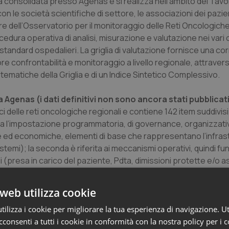
tà consolidata presso Agenas e si realizza nell’ambito dei Tavoli
con le società scientifiche di settore, le associazioni dei pazien
e dell’Osservatorio per il monitoraggio delle Reti Oncologiche
cedura operativa di analisi, misurazione e valutazione nei vari 
 standard ospedalieri. La griglia di valutazione fornisce una co
re confrontabilità e monitoraggio a livello regionale, attravers
 tematiche della Griglia e di un Indice Sintetico Complessivo.
da Agenas (i dati definitivi non sono ancora stati pubblicati
ici delle reti oncologiche regionali e contiene 142 item suddivisi
ssia l’impostazione programmatoria, di governance, organizzati
he ed economiche, elementi di base che rappresentano l’infrast
 sistemi); la seconda è riferita ai meccanismi operativi, quindi 
li (presa in carico del paziente, Pdta, dimissioni protette e/o as
e) e strategico-gestionali (verifica e monitoraggio); processi
 operano all’interno della Rete e infine i dati di processo (outpu
web utilizza cookie
tà percepita ed umanizzazione)
ilizza i cookie per migliorare la tua esperienza di navigazione. Ut
consenti a tutti i cookie in conformità con la nostra policy per i 
iffusi sono quello Hub & Spoke ed il Comprehensive Cancer C