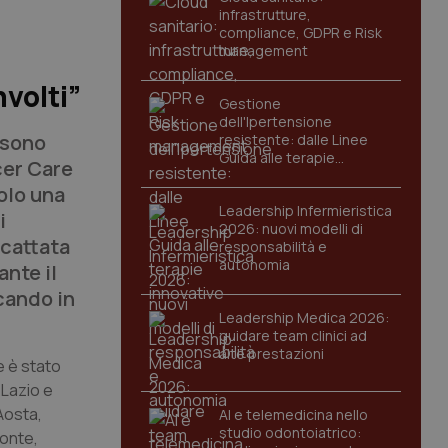
infrastrutture,
compliance, GDPR e Risk
management
nvolti”
Gestione
dell'Ipertensione
i sono
resistente: dalle Linee
Guida alle terapie
cer Care
innovative
olo una
Leadership Infermieristica
i
2026: nuovi modelli di
scattata
responsabilità e
autonomia
ante il
cando in
Leadership Medica 2026:
guidare team clinici ad
alte prestazioni
e è stato
 Lazio e
’Aosta,
AI e telemedicina nello
studio odontoiatrico:
monte,