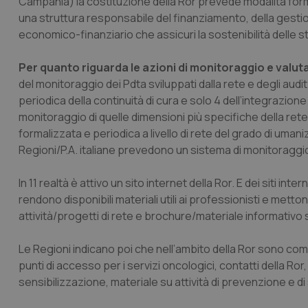
Campania) la costituzione della Ror prevede modalità forma
una struttura responsabile del finanziamento, della gestio
_ga_KM60CM4NPH
economico-finanziario che assicuri la sostenibilità delle st
Per quanto riguarda le azioni di monitoraggio e valu
del monitoraggio dei Pdta sviluppati dalla rete e degli aud
Nome
periodica della continuità di cura e solo 4 dell’integrazione d
Nome
VISITOR_INFO1_LIV
monitoraggio di quelle dimensioni più specifiche della ret
_ga_0VMQEQKQ1N
formalizzata e periodica a livello di rete del grado di uman
Regioni/P.A. italiane prevedono un sistema di monitoraggio d
__Secure-YNID
In 11 realtà è attivo un sito internet della Ror. E dei siti i
rendono disponibili materiali utili ai professionisti e met
attività/progetti di rete e brochure/materiale informativo s
YSC
Le Regioni indicano poi che nell’ambito della Ror sono comu
__Secure-
punti di accesso per i servizi oncologici, contatti della Ror
ROLLOUT_TOKEN
sensibilizzazione, materiale su attività di prevenzione e d
tracking-sites-