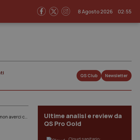
8 Agosto 2026
02:55
ti
QS Club
Newsletter
Ultime analisi e review da
IV Indagine Agenas. Reti oncologiche attive in 17 Regioni. Ma è polemica con le associazioni dei pazienti: “Grave non averci coinvolti”
QS Pro Gold
Cloud sanitario: