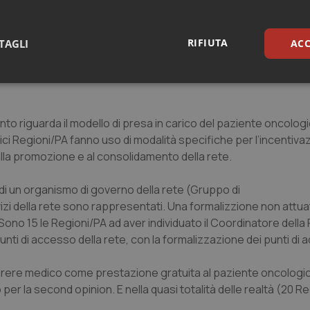
colore. Tutte le tipologie di strutture sono coinvolte nelle reti
cs, Hospice, Strutture private accreditate. Mentre le figure pr
irurghi e/o specialisti d’organo, Coordinatore, Direttore, Farm
RIFIUTA
TAGLI
ACC
 di medicina generale e Pediatri di libera scelta, Medici specializ
sari
Statistici
Mar
nto riguarda il modello di presa in carico del paziente oncologi
ici Regioni/PA fanno uso di modalità specifiche per l’incentiva
alla promozione e al consolidamento della rete.
Necessari
Statistici
Marketing
 di un organismo di governo della rete (Gruppo di
izi della rete sono rappresentati. Una formalizzione non attua
tribuiscono a rendere fruibile il sito web abilitandone funzionalità di base quali la nav
protette del sito. Il sito web non è in grado di funzionare correttamente senza questi coo
. Sono 15 le Regioni/PA ad aver individuato il Coordinatore della R
 punti di accesso della rete, con la formalizzazione dei punti di 
Fornitore
/
Dominio
Scadenza
Descrizione
METADATA
5 mesi 4
Questo cookie viene utilizzato p
YouTube
settimane
scelte di consenso e privacy dell'
 parere medico come prestazione gratuita al paziente oncologi
.youtube.com
interazione con il sito. Registra i
per la second opinion. E nella quasi totalità delle realtà (20 Re
del visitatore riguardo a varie pol
impostazioni sulla privacy, garan
preferenze siano onorate nelle se