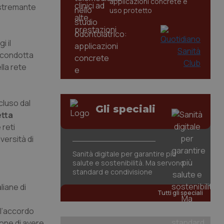
applicazioni concrete e
 estremante
uso protetto
i il
 condotta
lla rete
luso dal
Gli speciali
tta
 reti
iversità di
Sanità digitale per garantire più
salute e sostenibilità. Ma servono
standard e condivisione
liane di
Tutti gli speciali
ell’accordo
ione di avere