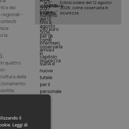
 di
Eclissi solare del 12 agosto
ti e dei
2026, come osservarla in
sicurezza
 regionali –
contesti
rnice
o la
).
 in quattro
vo-
ruttura della
funzionamento
sistite,
 sociali,
t) e di esito
ilizzando il
cookie.
are Networ,
Leggi di