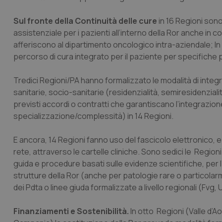
CookieScriptConse
Sul fronte della Continuità delle cure
in 16 Regioni sono 
assistenziale per i pazienti all’interno della Ror anche in c
afferiscono al dipartimento oncologico intra-aziendale; In
percorso di cura integrato per il paziente per specifiche
tracking-sites-ironf
tracking-enable
Tredici Regioni/PA hanno formalizzato le modalità di integraz
tracking-sites-ironf
sanitarie, socio-sanitarie (residenzialità, semiresidenzialità
session-id
previsti accordi o contratti che garantiscano l’integrazione 
_ga
specializzazione/complessità) in 14 Regioni.
E ancora, 14 Regioni fanno uso del fascicolo elettronico, e
rete, attraverso le cartelle cliniche. Sono sedici le Regioni
guida e procedure basati sulle evidenze scientifiche, per 
strutture della Ror (anche per patologie rare o partico
PHPSESSID
dei Pdta o linee giuda formalizzate a livello regionali (Fvg
Finanziamenti e Sostenibilità.
In otto Regioni (Valle d’