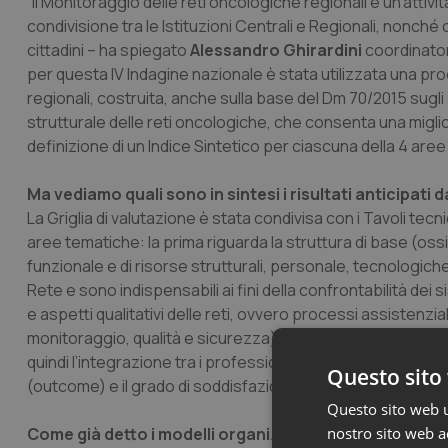
“Il Monitoraggio delle reti oncologiche regionali è un’attivi
condivisione tra le Istituzioni Centrali e Regionali, nonché 
cittadini – ha spiegato
Alessandro Ghirardini
coordinator
per questa IV Indagine nazionale è stata utilizzata una pro
regionali, costruita, anche sulla base del Dm 70/2015 sugli
strutturale delle reti oncologiche, che consenta una miglio
definizione di un Indice Sintetico per ciascuna della 4 aree
Ma vediamo quali sono in sintesi i risultati anticipati 
La Griglia di valutazione è stata condivisa con i Tavoli tecn
aree tematiche: la prima riguarda la struttura di base (o
funzionale e di risorse strutturali, personale, tecnologic
Rete e sono indispensabili ai fini della confrontabilità dei
e aspetti qualitativi delle reti, ovvero processi assistenzia
monitoraggio, qualità e sicurezza), di supporto (formazion
quindi l’integrazione tra i professionisti e gli operatori che
Questo sito 
(outcome) e il grado di soddisfazione dei cittadini (quali
Questo sito web ut
Come già detto i modelli organizzativi gestionali
nostro sito web ac
più d