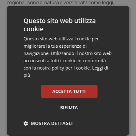
regionali sono di natura diversificata come leggi,
deliberazioni di Giunta, decreti presidenziali o
commissariali, ecc.
Questo sito web utilizza
cookie
Coglieva dunque una esigenza reale l’articolo 8 del
Patto della salute 2014-16 intitolato “Revisione della
Questo sito web utilizza i cookie per
partecipazione alla spesa sanitaria ed esenzioni” che
migliorare la tua esperienza di
recitava “È necessaria una revisione del sistema della
navigazione. Utilizzando il nostro sito web
partecipazione alla spesa sanitaria e delle esenzioni
acconsenti a tutti i cookie in conformità
che eviti che la partecipazione rappresenti una
con la nostra policy per i cookie.
Leggi di
barriera per l’accesso ai servizi ed alle prestazioni così
più
da caratterizzarsi per equità ed universalismo”.
Purtroppo questa necessità condivisa da Stato e
ACCETTA TUTTI
Regioni non è stata tradotta nella formulazione di una
proposta elaborata e approvata , per cui il tema torna
RIFIUTA
a riproporsi come questione da affrontarsi con il Patto
per la salute 2019-2021.
MOSTRA DETTAGLI
Va detto che un elemento di novità è stato comunque