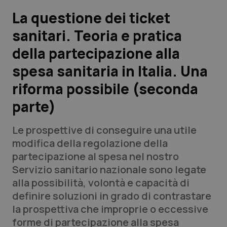
La questione dei ticket
Scienza e Farmaci
sanitari. Teoria e pratica
della partecipazione alla
Studi e Analisi
spesa sanitaria in Italia. Una
Lettere al direttore
riforma possibile (seconda
Edizioni Regionali
parte)
QS Pro
Le prospettive di conseguire una utile
modifica della regolazione della
Professionisti Sanitari.AI
partecipazione al spesa nel nostro
Servizio sanitario nazionale sono legate
alla possibilità, volontà e capacità di
Abruzzo
QS Pro Gold
definire soluzioni in grado di contrastare
QS Club
Newsletter
la prospettiva che improprie o eccessive
Basilicata
Artrite & artrosi
forme di partecipazione alla spesa