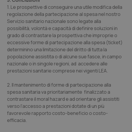
5. Conclusioni
1. Le prospettive di conseguire una utile modifica della
regolazione della partecipazione al spesa nel nostro
Servizio sanitario nazionale sono legate alla
possibilità, volontà e capacità di definire soluzioni in
grado di contrastare la prospettiva che improprie o
eccessive forme di partecipazione alla spesa (ticket)
determinino una limitazione del diritto di tutta la
CookieScriptConsent
5 mesi
CookieScript
popolazione assistita o di alcune sue fasce, in campo
settim
www.quotidianosanita.it
nazionale o in singole regioni, ad accedere alle
prestazioni sanitarie comprese nei vigenti LEA.
2. Il mantenimento di forme di partecipazione alla
spesa sanitaria va prioritariamente finalizzato a
contrastare il moral hazard e ad orientare gli assistiti
verso l’accesso a prestazioni dotate di un più
favorevole rapporto costo-beneficio o costo-
efficacia.
tracking-sites-ironfish-
www.quotidianosanita.it
4
tracking-enable
settim