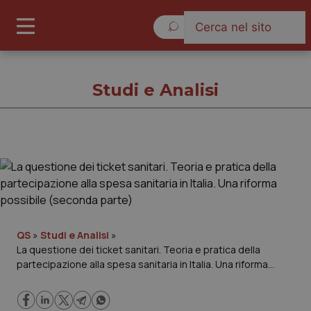
Lunedì 10 Agosto 2026
Studi e Analisi
Studi e Analisi
Cronache
Governo e Parlamento
QS
»
Studi e Analisi
»
La questione dei ticket sanitari. Teoria e pratica della
partecipazione alla spesa sanitaria in Italia. Una riforma
Regioni e Asl
possibile (seconda parte)
Lavoro e Professioni