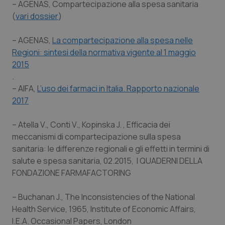
settimane
imp
.youtube.com
– AGENAS, Compartecipazione alla spesa sanitaria
utilizzato
You
da Google
(
vari dossier
)
ten
Analytics
pre
per
del
mantener
vid
– AGENAS,
La compartecipazione alla spesa nelle
lo stato
inco
della
può
Regioni: sintesi della normativa vigente al 1 maggio
sessione.
det
2015
vis
web
.
uti
nuo
– AIFA,
L’uso dei farmaci in Italia. Rapporto nazionale
ver
2017
dell
You
__Secure-YNID
.youtube.com
5 mesi 4
Que
– Atella V., Conti V., Kopinska J. , Efficacia dei
settimane
imp
You
meccanismi di compartecipazione sulla spesa
ten
sanitaria: le differenze regionali e gli effetti in termini di
pre
del
salute e spesa sanitaria, 02.2015, I QUADERNI DELLA
vid
inco
FONDAZIONE FARMAFACTORING
può
det
vis
– Buchanan J., The Inconsistencies of the National
web
uti
Health Service, 1965, Institute of Economic Affairs,
nuo
ver
I.E.A. Occasional Papers, London