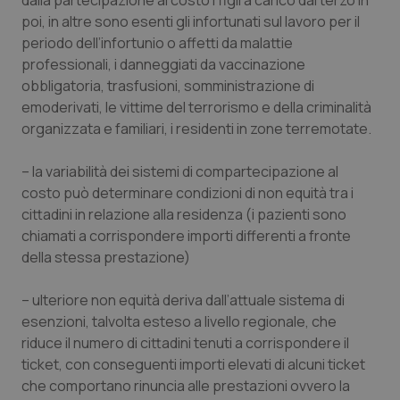
dalla partecipazione al costo i figli a carico dal terzo in
poi, in altre sono esenti gli infortunati sul lavoro per il
periodo dell’infortunio o affetti da malattie
professionali, i danneggiati da vaccinazione
obbligatoria, trasfusioni, somministrazione di
emoderivati, le vittime del terrorismo e della criminalità
organizzata e familiari, i residenti in zone terremotate.
– la variabilità dei sistemi di compartecipazione al
costo può determinare condizioni di non equità tra i
cittadini in relazione alla residenza (i pazienti sono
chiamati a corrispondere importi differenti a fronte
della stessa prestazione)
– ulteriore non equità deriva dall’attuale sistema di
esenzioni, talvolta esteso a livello regionale, che
riduce il numero di cittadini tenuti a corrispondere il
ticket, con conseguenti importi elevati di alcuni ticket
che comportano rinuncia alle prestazioni ovvero la