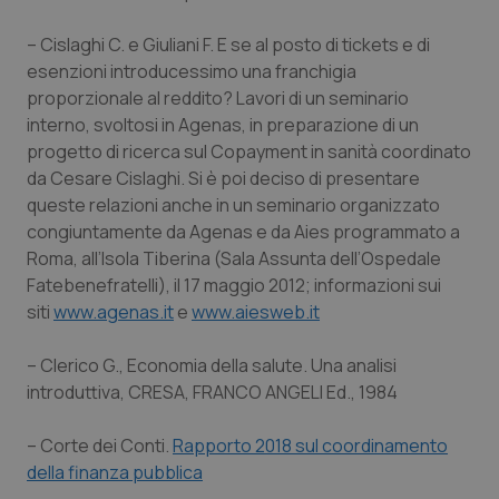
dell
You
– Cislaghi C. e Giuliani F. E se al posto di tickets e di
YSC
Sessione
Que
Google LLC
imp
.youtube.com
esenzioni introducessimo una franchigia
You
proporzionale al reddito? Lavori di un seminario
ten
vis
interno, svoltosi in Agenas, in preparazione di un
vid
progetto di ricerca sul Copayment in sanità coordinato
__Secure-
.youtube.com
5 mesi 4
Que
da Cesare Cislaghi. Si è poi deciso di presentare
ROLLOUT_TOKEN
settimane
imp
You
queste relazioni anche in un seminario organizzato
ges
del
congiuntamente da Agenas e da Aies programmato a
e d
per
Roma, all’Isola Tiberina (Sala Assunta dell’Ospedale
del
Fatebenefratelli), il 17 maggio 2012; informazioni sui
ute
siti
www.agenas.it
e
www.aiesweb.it
tracking-sites-
www.quotidianosanita.it
4
Que
ironfish-tracking-
settimane
imp
named-enable
2 giorni
dal
– Clerico G., Economia della salute. Una analisi
per 
sis
introduttiva, CRESA, FRANCO ANGELI Ed., 1984
sol
ute
ide
– Corte dei Conti.
Rapporto 2018 sul coordinamento
Wel
della finanza pubblica