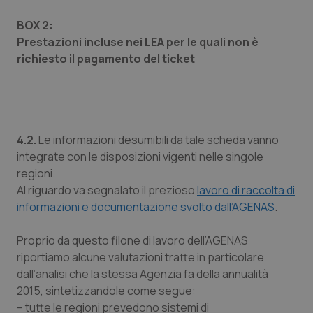
Piemonte
HIV
BOX 2:
Prestazioni incluse nei LEA per le quali non è
richiesto il pagamento del ticket
Provincia Autonoma di Bolzano
Infezioni & Febbre
Provincia Autonoma di Trento
Ipertensione & Scompenso
Puglia
Malattie rare
4.2.
Le informazioni desumibili da tale scheda vanno
integrate con le disposizioni vigenti nelle singole
Sardegna
Malattia di Crohn & Rettocolite Ulcerosa
regioni.
Al riguardo va segnalato il prezioso
lavoro di raccolta di
Sicilia
Neuroscienze & patologie neurodegenerative
informazioni e documentazione svolto dall’AGENAS
.
Proprio da questo filone di lavoro dell’AGENAS
Toscana
Obesità
riportiamo alcune valutazioni tratte in particolare
dall’analisi che la stessa Agenzia fa della annualità
Umbria
Oftalmologia
2015, sintetizzandole come segue:
– tutte le regioni prevedono sistemi di