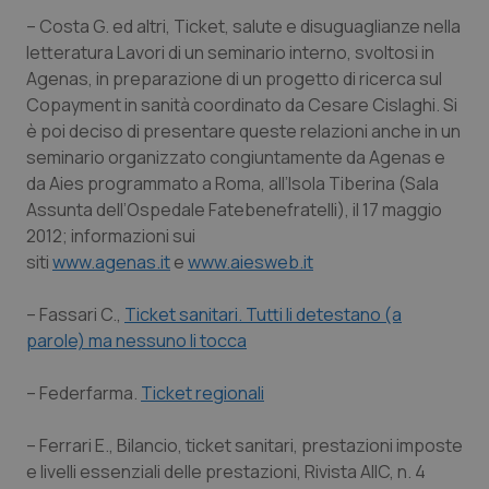
– Costa G. ed altri, Ticket, salute e disuguaglianze nella
letteratura Lavori di un seminario interno, svoltosi in
Agenas, in preparazione di un progetto di ricerca sul
Copayment in sanità coordinato da Cesare Cislaghi. Si
è poi deciso di presentare queste relazioni anche in un
seminario organizzato congiuntamente da Agenas e
da Aies programmato a Roma, all’Isola Tiberina (Sala
Assunta dell’Ospedale Fatebenefratelli), il 17 maggio
2012; informazioni sui
siti
www.agenas.it
e
www.aiesweb.it
– Fassari C.,
Ticket sanitari. Tutti li detestano (a
parole) ma nessuno li tocca
– Federfarma.
Ticket regionali
– Ferrari E., Bilancio, ticket sanitari, prestazioni imposte
e livelli essenziali delle prestazioni, Rivista AIIC, n. 4