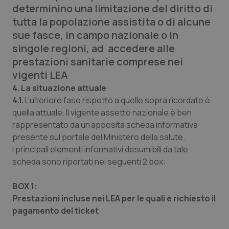
determinino una limitazione del diritto di
Calabria
Asma & BPCO
tutta la popolazione assistita o di alcune
sue fasce, in campo nazionale o in
Campania
Car-T
singole regioni, ad accedere alle
prestazioni sanitarie comprese nei
Emilia-Romagna
Colesterolo & coronaropatie
vigenti LEA
Friuli Venezia Giulia
Dermatite Atopica
4. La situazione attuale
4.1.
L’ulteriore fase rispetto a quelle sopra ricordate è
quella attuale. Il vigente assetto nazionale è ben
Lazio
Diabete & glucometri
rappresentato da un’apposita scheda informativa
presente sul portale del Ministero della salute.
Liguria
Disturbi dell’umore
I principali elementi informativi desumibili da tale
scheda sono riportati nei seguenti 2 box:
Lombardia
Dolore
BOX 1:
Marche
Donna & Salute
Prestazioni incluse nei LEA per le quali è richiesto il
pagamento del ticket
Molise
Epatiti