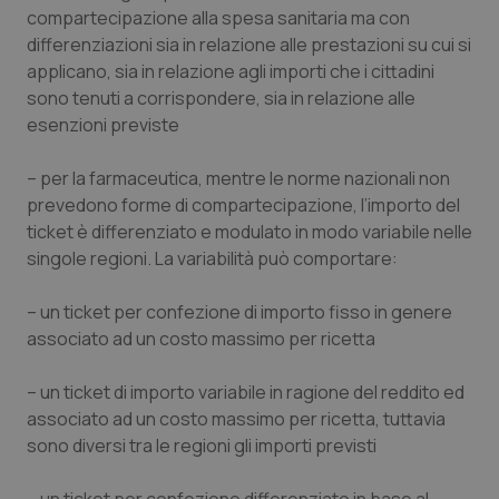
Valle D’Aosta
Oncodermatologia
compartecipazione alla spesa sanitaria ma con
differenziazioni sia in relazione alle prestazioni su cui si
Veneto
Oncoematologia
applicano, sia in relazione agli importi che i cittadini
sono tenuti a corrispondere, sia in relazione alle
Oncologia & Nutrizione
esenzioni previste
Psoriasi & pelle
– per la farmaceutica, mentre le norme nazionali non
prevedono forme di compartecipazione, l’importo del
ticket è differenziato e modulato in modo variabile nelle
Quotidiano Cardiologia
singole regioni. La variabilità può comportare:
Quotidiano Chirurgia
– un ticket per confezione di importo fisso in genere
associato ad un costo massimo per ricetta
Quotidiano Oncologia
– un ticket di importo variabile in ragione del reddito ed
Quotidiano Pediatria
associato ad un costo massimo per ricetta, tuttavia
sono diversi tra le regioni gli importi previsti
Rene & patologie urogenitali