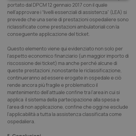
Necessari
Statistici
Marketing
portato dal DPCM 12 gennaio 2017 con il quale
nell’approvare i “livelli essenziali di assistenza” (LEA) si
prevede che una serie di prestazioni ospedaliere sono
riclassificate come prestazioni ambulatoriali con la
conseguente applicazione del ticket.
Necessari
Statistici
Marketing
Questo elemento viene qui evidenziato non solo per
I cookie necessari contribuiscono a rendere fruibile il
l’aspetto economico finanziario (un maggior importo di
sito web abilitandone funzionalità di base quali la
riscossione dei ticket) ma anche perché alcune di
navigazione sulle pagine e l'accesso alle aree
protette del sito. Il sito web non è in grado di
queste prestazioni ,nonostante le riclassificazione,
funzionare correttamente senza questi cookie.
continueranno ad essere erogate in ospedale e ciò
Nome
Fornitore
/
Dominio
Scaden
rende ancora più fragile e problematico il
mantenimento dell’attuale confine tra l’area in cui si
VISITOR_PRIVACY_METADATA
5 mesi
YouTube
settim
.youtube.com
applica il sistema della partecipazione alla spesa e
l’area di non applicazione, confine che oggi ne esclude
l’applicabilità a tutta la assistenza classificata come
ospedaliera.