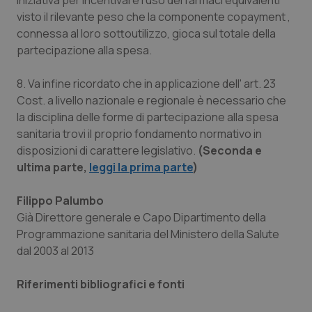
iniziativa per incentivare l’uso dei farmaci equivalenti
visto il rilevante peso che la componente
copayment ,
connessa al loro sottoutilizzo, gioca sul totale della
partecipazione alla spesa.
8. Va infine ricordato che in applicazione dell' art. 23
Cost. a livello nazionale e regionale è necessario che
la disciplina delle forme di partecipazione alla spesa
_ga_KM60CM4NPH
.quotidianosanita.it
1 anno
sanitaria trovi il proprio fondamento normativo in
mes
disposizioni di carattere legislativo.
(Seconda e
ultima parte,
leggi la prima parte
)
Filippo Palumbo
Già Direttore generale e Capo Dipartimento della
Programmazione sanitaria del Ministero della Salute
dal 2003 al 2013
Fornitore
/
Nome
Scadenza
Descrizion
Dominio
Riferimenti bibliografici e fonti
Nome
Fornitore
/
Dominio
Scadenza
Des
_ga_0VMQEQKQ1N
.quotidianosanita.it
1 anno 1
Questo
mese
cookie
VISITOR_INFO1_LIVE
5 mesi 4
Que
Google LLC
viene