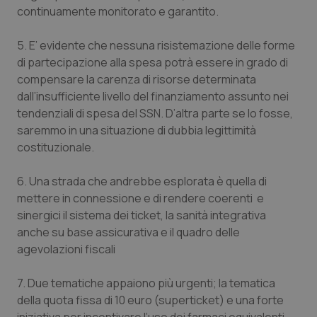
continuamente monitorato e garantito.
5. E’ evidente che nessuna risistemazione delle forme
di partecipazione alla spesa potrà essere in grado di
compensare la carenza di risorse determinata
dall’insufficiente livello del finanziamento assunto nei
tendenziali di spesa del SSN. D’altra parte se lo fosse,
saremmo in una situazione di dubbia legittimità
costituzionale.
6. Una strada che andrebbe esplorata è quella di
PHPSESSID
Sessio
PHP.net
mettere in connessione e di rendere coerenti e
www.quotidianosanita.it
sinergici il sistema dei ticket, la sanità integrativa
anche su base assicurativa e il quadro delle
agevolazioni fiscali
7. Due tematiche appaiono più urgenti; la tematica
della quota fissa di 10 euro (superticket) e una forte