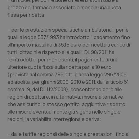
– un ticket per confezione differenziato in base al
Salute orale & impianti
prezzo del farmaco associato o meno a una quota
fissa per ricetta
Sangue & coagulazione
– per le prestazioni specialistiche ambulatoriali, per le
quali la legge 537/1993 ha introdotto il pagamento fino
Tiroide
all’importo massimo di 36,15 euro per ricetta a carico di
tutti i cittadini e rispetto alle quali il DL 98/2011 ha
Tumore al seno
reintrodotto, per i non esenti, il pagamento di una
ulteriore quota fissa sulla ricetta pari a 10 euro
Tumore ovarico
(prevista dal comma 796 lett. p della legge 296/2006,
ed abolita, per gli anni 2009, 2010 e 2011, dall’articolo 61,
Tumori del Polmone & Testa Collo
comma 19, del DL 112/2008), consentendo però alle
regioni di adottare, in alternativa, misure alternative
Tumori gastrointestinali
che assicurino lo stesso gettito, aggiuntive rispetto
alle misure eventualmente già vigenti nelle singole
regioni, la variabilità interregionale deriva:
Ulcera & Reflusso
– dalle tariffe regionali delle singole prestazioni, fino al
Vaccini