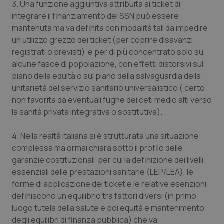
3. Una funzione aggiuntiva attribuita ai ticket di
2 gior
integrare il finanziamento del SSN può essere
mantenuta ma va definita con modalità tali da impedire
un utilizzo grezzo dei ticket (per coprire disavanzi
tracking-sites-ironfish-
www.quotidianosanita.it
4
registrati o previsti) e per di più concentrato solo su
session-id
settim
2 gior
alcune fasce di popolazione, con effetti distorsivi sul
piano della equità o sul piano della salvaguardia della
unitarietà del servizio sanitario universalistico ( certo
non favorita da eventuali fughe dei ceti medio alti verso
_ga
1 anno
Google LLC
la sanità privata integrativa o sostitutiva).
mes
.quotidianosanita.it
4. Nella realtà italiana si è strutturata una situazione
complessa ma ormai chiara sotto il profilo delle
garanzie costituzionali per cui la definizione dei livelli
essenziali delle prestazioni sanitarie (LEP/LEA), le
forme di applicazione dei ticket e le relative esenzioni
definiscono un equilibrio tra fattori diversi (in primo
luogo tutela della salute e poi equità e mantenimento
degli equilibri di finanza pubblica) che va