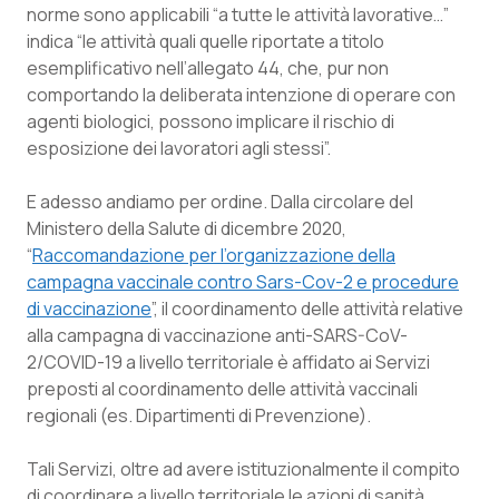
norme sono applicabili “a tutte le attività lavorative…”
Piemonte
HIV
indica “le attività quali quelle riportate a titolo
esemplificativo nell’allegato 44, che, pur non
comportando la deliberata intenzione di operare con
Provincia Autonoma di Bolzano
Infezioni & Febbre
agenti biologici, possono implicare il rischio di
esposizione dei lavoratori agli stessi”.
Provincia Autonoma di Trento
Ipertensione & Scompenso
E adesso andiamo per ordine. Dalla circolare del
Puglia
Malattie rare
Ministero della Salute di dicembre 2020,
“
Raccomandazione per l’organizzazione della
Sardegna
Malattia di Crohn & Rettocolite Ulcerosa
campagna vaccinale contro Sars-Cov-2 e procedure
di vaccinazione
”, il coordinamento delle attività relative
Sicilia
Neuroscienze & patologie neurodegenerative
alla campagna di vaccinazione anti-SARS-CoV-
2/COVID-19 a livello territoriale è affidato ai Servizi
Toscana
Obesità
preposti al coordinamento delle attività vaccinali
regionali (es. Dipartimenti di Prevenzione).
Umbria
Oftalmologia
Tali Servizi, oltre ad avere istituzionalmente il compito
di coordinare a livello territoriale le azioni di sanità