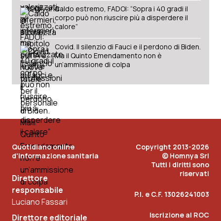
Caldo estremo, FADOI: “Sopra i 40 gradi il
corpo può non riuscire più a disperdere il
calore”
Covid. Il silenzio di Fauci e il perdono di Biden.
Ma il Quinto Emendamento non è
un’ammissione di colpa
Quotidiano online
Copyright 2013-2026
d'informazione sanitaria
© Homnya Srl
Tutti i diritti sono
riservati
Direttore
responsabile
P.I. e C.F. 13026241003
Luciano Fassari
Iscrizione al ROC
Direttore editoriale