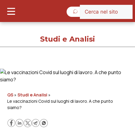
Venerdì 7 Agosto 2026
Studi e Analisi
Studi e Analisi
Cronache
QS
»
Studi e Analisi
»
Le vaccinazioni Covid sul luoghi di lavoro. A che punto
Governo e Parlamento
siamo?
Regioni e Asl
Lavoro e Professioni