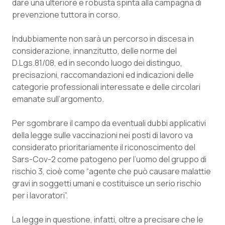
dare una ulteriore e robusta spinta alla campagna di
Calabria
Asma & BPCO
prevenzione tuttora in corso.
Campania
Car-T
Indubbiamente non sarà un percorso in discesa in
considerazione, innanzitutto, delle norme del
Emilia-Romagna
Colesterolo & coronaropatie
D.Lgs.81/08, ed in secondo luogo dei distinguo,
precisazioni, raccomandazioni ed indicazioni delle
Friuli Venezia Giulia
Dermatite Atopica
categorie professionali interessate e delle circolari
emanate sull’argomento.
Lazio
Diabete & glucometri
Per sgombrare il campo da eventuali dubbi applicativi
della legge sulle vaccinazioni nei posti di lavoro va
Liguria
Disturbi dell’umore
considerato prioritariamente il riconoscimento del
Sars-Cov-2 come patogeno per l’uomo del gruppo di
Lombardia
Dolore
rischio 3, cioè come “agente che può causare malattie
gravi in soggetti umani e costituisce un serio rischio
Marche
Donna & Salute
per i lavoratori”.
Molise
Epatiti
La legge in questione, infatti, oltre a precisare che le