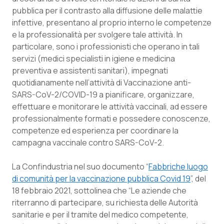
Valle D’Aosta
Oncodermatologia
pubblica per il contrasto alla diffusione delle malattie
infettive, presentano al proprio interno le competenze
Veneto
Oncoematologia
e la professionalità per svolgere tale attività. In
particolare, sono i professionisti che operano in tali
Oncologia & Nutrizione
servizi (medici specialisti in igiene e medicina
preventiva e assistenti sanitari), impegnati
Psoriasi & pelle
quotidianamente nell’attività di Vaccinazione anti-
SARS-CoV-2/COVID-19 a pianificare, organizzare,
Quotidiano Cardiologia
effettuare e monitorare le attività vaccinali, ad essere
professionalmente formati e possedere conoscenze,
competenze ed esperienza per coordinare la
Quotidiano Chirurgia
campagna vaccinale contro SARS-CoV-2.
Quotidiano Oncologia
La Confindustria nel suo documento “
Fabbriche luogo
di comunità per la vaccinazione pubblica Covid 19
”, del
Quotidiano Pediatria
18 febbraio 2021, sottolinea che “
Le aziende che
riterranno di partecipare, su richiesta delle Autorità
Rene & patologie urogenitali
sanitarie e per il tramite del medico competente,