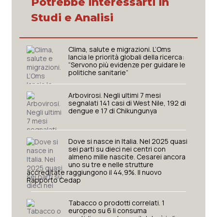
Potrebbe interessarti in
Studi e Analisi
Clima, salute e migrazioni. L’Oms
lancia le priorità globali della ricerca:
“Servono più evidenze per guidare le
politiche sanitarie”
Arbovirosi. Negli ultimi 7 mesi
segnalati 141 casi di West Nile, 192 di
dengue e 17 di Chikungunya
Dove si nasce in Italia. Nel 2025 quasi
sei parti su dieci nei centri con
almeno mille nascite. Cesarei ancora
uno su tre e nelle strutture
accreditate raggiungono il 44,9%. Il nuovo
Rapporto Cedap
Tabacco o prodotti correlati. 1
europeo su 6 li consuma