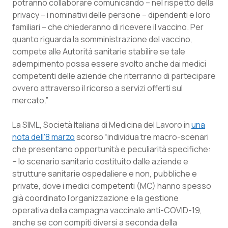
potranno collaborare comunicando – nel rispetto della
Salute orale & impianti
privacy – i nominativi delle persone – dipendenti e loro
familiari – che chiederanno di ricevere il vaccino. Per
Sangue & coagulazione
quanto riguarda la somministrazione del vaccino,
compete alle Autorità sanitarie stabilire se tale
adempimento possa essere svolto anche dai medici
Tiroide
competenti delle aziende che riterranno di partecipare
ovvero attraverso il ricorso a servizi offerti sul
Tumore al seno
mercato
.”
Tumore ovarico
La SIML, Società Italiana di Medicina del Lavoro in
una
nota dell'8 marzo
scorso
“
individua tre macro-scenari
Tumori del Polmone & Testa Collo
che presentano opportunità e peculiarità specifiche:
– lo scenario sanitario costituito dalle aziende e
Tumori gastrointestinali
strutture sanitarie ospedaliere e non, pubbliche e
private, dove i medici competenti (MC) hanno spesso
Ulcera & Reflusso
già coordinato l’organizzazione e la gestione
operativa della campagna vaccinale anti-COVID-19,
anche se con compiti diversi a seconda della
Vaccini