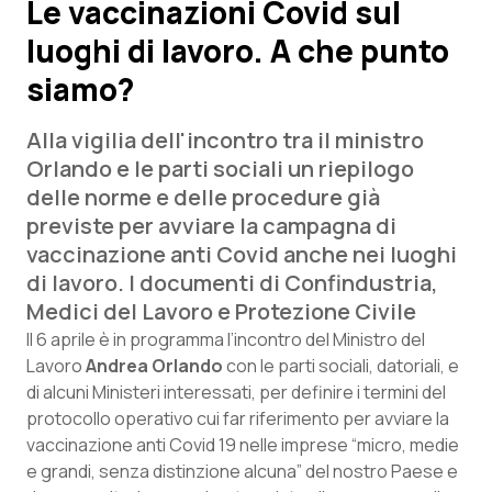
Le vaccinazioni Covid sul
luoghi di lavoro. A che punto
Scienza e Farmaci
siamo?
Studi e Analisi
Alla vigilia dell'incontro tra il ministro
Lettere al direttore
Orlando e le parti sociali un riepilogo
delle norme e delle procedure già
Edizioni Regionali
previste per avviare la campagna di
vaccinazione anti Covid anche nei luoghi
QS Pro
di lavoro. I documenti di Confindustria,
Medici del Lavoro e Protezione Civile
Professionisti Sanitari.AI
Il 6 aprile è in programma l’incontro del Ministro del
Lavoro
Andrea Orlando
con le parti sociali, datoriali, e
di alcuni Ministeri interessati, per definire i termini del
Abruzzo
QS Pro Gold
protocollo operativo cui far riferimento per avviare la
QS Club
Newsletter
vaccinazione anti Covid 19 nelle imprese “micro, medie
Basilicata
Artrite & artrosi
e grandi, senza distinzione alcuna” del nostro Paese e