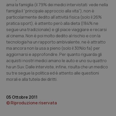
Calabria
Asma & BPCO
ama la famiglia (il 79% dei medici intervistati vede nella
famiglia il “principale approccio alla vita”), non è
particolarmente dedito all’attività fisica (solo il 26%
Campania
Car-T
pratica sport), è attento però alla dieta (l’84% ne
segue una tradizionale) e gli piace viaggiare e recarsi
Emilia-Romagna
Colesterolo & coronaropatie
al cinema. Non è poi molto dedito al rischio e con la
tecnologia ha un rapporto ambivalente, ne è attratto
Friuli Venezia Giulia
Dermatite Atopica
ma ancora non la usa a pieno (solo il 30%lo fa) per
aggiornarsi e approfondire. Per quanto riguarda gli
Lazio
Diabete & glucometri
acquisti i nostri medici amano le auto e uno su quattro
ha un Suv. Dalle interviste, infine, risulta che un medico
Liguria
Disturbi dell’umore
su tre segue la politica ed è attento alle questioni
morali e alla tutela dei diritti.
Lombardia
Dolore
05 Ottobre 2011
Marche
Donna & Salute
© Riproduzione riservata
Molise
Epatiti