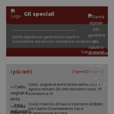
Gli speciali
CookieScriptConsent
5 mesi
CookieScript
Sanità digitale per garantire più salute e
settim
www.quotidianosanita.it
sostenibilità. Ma servono standard e condivisione
Tutti gli speciali
I più letti
[7 giorni]
[30 giorni]
Caldo, segnali di lenta ritirata dell'ondata: il 7
agosto restano 26 città da bollino rosso, l'8
scendono a 19
tracking-sites-ironfish-
www.quotidianosanita.it
4
tracking-enable
settim
Covid. Il silenzio di Fauci e il perdono di Biden.
2 gior
Ma il Quinto Emendamento non è
un’ammissione di colpa