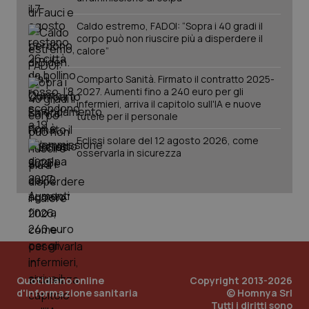
Caldo estremo, FADOI: “Sopra i 40 gradi il
tracking-sites-ironfish-
www.quotidianosanita.it
4
corpo può non riuscire più a disperdere il
session-id
settim
calore”
2 gior
Comparto Sanità. Firmato il contratto 2025-
2027. Aumenti fino a 240 euro per gli
infermieri, arriva il capitolo sull'IA e nuove
_ga
1 anno
Google LLC
tutele per il personale
mes
.quotidianosanita.it
Eclissi solare del 12 agosto 2026, come
osservarla in sicurezza
Quotidiano online
Copyright 2013-2026
d'informazione sanitaria
© Homnya Srl
Tutti i diritti sono