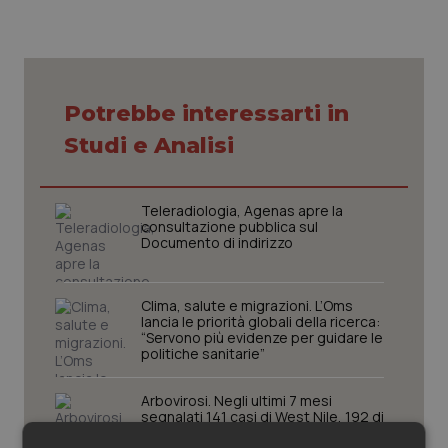
Piemonte
HIV
Provincia Autonoma di Bolzano
Infezioni & Febbre
Potrebbe interessarti in
Provincia Autonoma di Trento
Ipertensione & Scompenso
Studi e Analisi
Puglia
Malattie rare
Teleradiologia, Agenas apre la
consultazione pubblica sul
Sardegna
Malattia di Crohn & Rettocolite Ulcerosa
Documento di indirizzo
Sicilia
Neuroscienze & patologie neurodegenerative
Clima, salute e migrazioni. L’Oms
lancia le priorità globali della ricerca:
“Servono più evidenze per guidare le
Toscana
Obesità
politiche sanitarie”
Umbria
Oftalmologia
Arbovirosi. Negli ultimi 7 mesi
segnalati 141 casi di West Nile, 192 di
dengue e 17 di Chikungunya