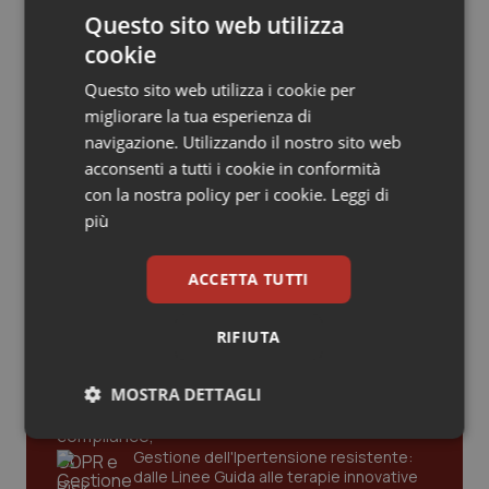
Valle D’Aosta
Oncodermatologia
Questo sito web utilizza
cookie
Dove si nasce in Italia. Nel 2025 quasi
Veneto
Oncoematologia
sei parti su dieci nei centri con
almeno mille nascite. Cesarei ancora
Questo sito web utilizza i cookie per
uno su tre e nelle strutture
Oncologia & Nutrizione
migliorare la tua esperienza di
accreditate raggiungono il 44,9%. Il nuovo
Rapporto Cedap
navigazione. Utilizzando il nostro sito web
acconsenti a tutti i cookie in conformità
Psoriasi & pelle
con la nostra policy per i cookie.
Leggi di
più
Quotidiano Cardiologia
Ultime analisi e review da QS Pro
ACCETTA TUTTI
Quotidiano Chirurgia
Gold
RIFIUTA
Quotidiano Oncologia
Cloud sanitario: infrastrutture,
compliance, GDPR e Risk management
MOSTRA DETTAGLI
Quotidiano Pediatria
Necessari
Statistici
Marketing
Rene & patologie urogenitali
Gestione dell'Ipertensione resistente:
dalle Linee Guida alle terapie innovative