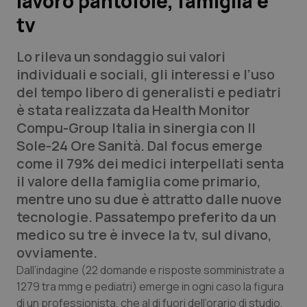
lavoro pantofole, famiglia e
tv
Scienza e Farmaci
Lo rileva un sondaggio sui valori
Studi e Analisi
individuali e sociali, gli interessi e l’uso
del tempo libero di generalisti e pediatri
Lettere al direttore
è stata realizzata da Health
Monitor
Compu-Group Italia
in sinergia con
Il
Edizioni Regionali
Sole-24 Ore Sanità
. Dal focus emerge
come il 79% dei medici interpellati senta
QS Pro
il valore della famiglia come primario,
mentre uno su due è attratto dalle nuove
Professionisti Sanitari.AI
tecnologie. Passatempo preferito da un
medico su tre è invece la tv, sul divano,
Abruzzo
QS Pro Gold
ovviamente.
Dall’indagine (22 domande e risposte somministrate a
QS Club
Newsletter
Basilicata
Artrite & artrosi
1279 tra mmg e pediatri) emerge in ogni caso la figura
di un professionista, che al di fuori dell’orario di studio,