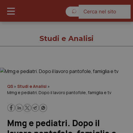
Venerdì 7 Agosto 2026
Studi e Analisi
Studi e Analisi
Cronache
QS
»
Studi e Analisi
»
Mmg e pediatri. Dopo il lavoro pantofole, famiglia e tv
Governo e Parlamento
Regioni e Asl
Mmg e pediatri. Dopo il
Lavoro e Professioni