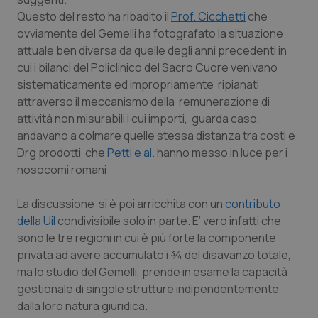
Valle D’Aosta
Oncodermatologia
Questo del resto ha ribadito il
Prof. Cicchetti
che
ovviamente del Gemelli ha fotografato la situazione
Veneto
Oncoematologia
attuale ben diversa da quelle degli anni precedenti in
cui i bilanci del Policlinico del Sacro Cuore venivano
Oncologia & Nutrizione
sistematicamente ed impropriamente ripianati
attraverso il meccanismo della remunerazione di
Psoriasi & pelle
attività non misurabili i cui importi, guarda caso,
andavano a colmare quelle stessa distanza tra costi e
Quotidiano Cardiologia
Drg prodotti che
Petti e al.
hanno messo in luce per i
nosocomi romani
Quotidiano Chirurgia
La discussione si è poi arricchita con un
contributo
della Uil
condivisibile solo in parte. E’ vero infatti che
Quotidiano Oncologia
sono le tre regioni in cui è più forte la componente
privata ad avere accumulato i ¾ del disavanzo totale,
Quotidiano Pediatria
ma lo studio del Gemelli, prende in esame la capacità
gestionale di singole strutture indipendentemente
Rene & patologie urogenitali
dalla loro natura giuridica.