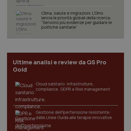
Clima, salute e migrazioni. L’Oms
lancia le priorità globali della ricerca:
“Servono più evidenze per guidare le
politiche sanitarie”
tracking-sites-ironfish-
www.quotidianosanita.it
4
tracking-enable
settim
2 gior
Ultime analisi e review da QS Pro
Gold
tracking-sites-ironfish-
www.quotidianosanita.it
4
session-id
settim
2 gior
Cloud sanitario: infrastrutture,
compliance, GDPR e Risk management
_ga
1 anno
Google LLC
Gestione dell'Ipertensione resistente:
mes
.quotidianosanita.it
dalle Linee Guida alle terapie innovative