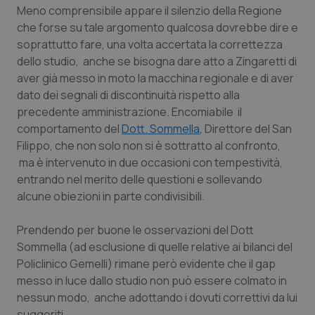
Meno comprensibile appare il silenzio della Regione
Piemonte
HIV
che forse su tale argomento qualcosa dovrebbe dire e
soprattutto fare, una volta accertata la correttezza
Provincia Autonoma di Bolzano
Infezioni & Febbre
dello studio, anche se bisogna dare atto a Zingaretti di
aver già messo in moto la macchina regionale e di aver
dato dei segnali di discontinuità rispetto alla
Provincia Autonoma di Trento
Ipertensione & Scompenso
precedente amministrazione. Encomiabile il
comportamento del
Dott. Sommella
, Direttore del San
Puglia
Malattie rare
Filippo, che non solo non si è sottratto al confronto,
ma è intervenuto in due occasioni con tempestività,
Sardegna
Malattia di Crohn & Rettocolite Ulcerosa
entrando nel merito delle questioni e sollevando
alcune obiezioni in parte condivisibili.
Sicilia
Neuroscienze & patologie neurodegenerative
Prendendo per buone le osservazioni del Dott
Toscana
Obesità
Sommella (ad esclusione di quelle relative ai bilanci del
Policlinico Gemelli) rimane però evidente che il gap
Umbria
Oftalmologia
messo in luce dallo studio non può essere colmato in
nessun modo, anche adottando i dovuti correttivi da lui
suggeriti.