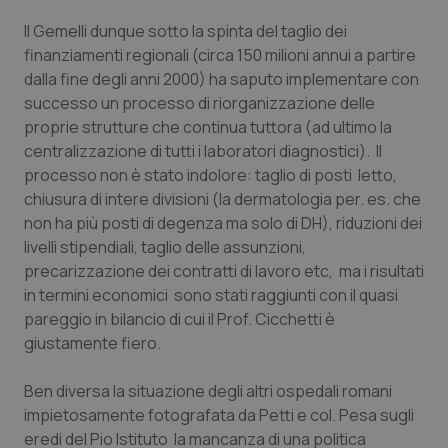
Salute orale & impianti
Il Gemelli dunque sotto la spinta del taglio dei
finanziamenti regionali (circa 150 milioni annui a partire
Sangue & coagulazione
dalla fine degli anni 2000) ha saputo implementare con
successo un processo di riorganizzazione delle
Tiroide
proprie strutture che continua tuttora (ad ultimo la
centralizzazione di tutti i laboratori diagnostici). Il
processo non è stato indolore: taglio di posti letto,
Tumore al seno
chiusura di intere divisioni (la dermatologia per. es. che
non ha più posti di degenza ma solo di DH), riduzioni dei
Tumore ovarico
livelli stipendiali, taglio delle assunzioni,
precarizzazione dei contratti di lavoro etc, ma i risultati
Tumori del Polmone & Testa Collo
in termini economici sono stati raggiunti con il quasi
pareggio in bilancio di cui il Prof. Cicchetti è
Tumori gastrointestinali
giustamente fiero.
Ulcera & Reflusso
Ben diversa la situazione degli altri ospedali romani
impietosamente fotografata da Petti e col. Pesa sugli
Vaccini
eredi del Pio Istituto la mancanza di una politica