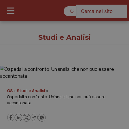
Sabato 8 Agosto 2026
Studi e Analisi
Studi e Analisi
Cronache
QS
»
Studi e Analisi
»
Ospedali a confronto. Un’analisi che non può essere
Governo e Parlamento
accantonata
Regioni e Asl
Lavoro e Professioni