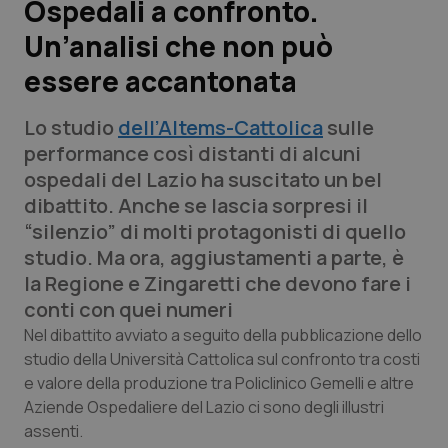
Ospedali a confronto.
Un’analisi che non può
Scienza e Farmaci
essere accantonata
Studi e Analisi
Lo studio
dell’Altems-Cattolica
sulle
Lettere al direttore
performance così distanti di alcuni
ospedali del Lazio ha suscitato un bel
Edizioni Regionali
dibattito. Anche se lascia sorpresi il
“silenzio” di molti protagonisti di quello
QS Pro
studio. Ma ora, aggiustamenti a parte, è
la Regione e Zingaretti che devono fare i
Professionisti Sanitari.AI
conti con quei numeri
Nel dibattito avviato a seguito della pubblicazione dello
Abruzzo
QS Pro Gold
studio della Università Cattolica sul confronto tra costi
e valore della produzione tra Policlinico Gemelli e altre
QS Club
Newsletter
Aziende Ospedaliere del Lazio ci sono degli illustri
Basilicata
Artrite & artrosi
assenti.