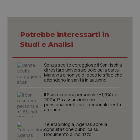
VISITOR_PRIVACY_METADATA
5 mesi
YouTube
settim
.youtube.com
Potrebbe interessarti in
Studi e Analisi
Senza scelte coraggiose il Ssn rischia
di restare universale solo sulla carta.
Manovra e non solo, ecco le sfide che
attendono la sanità in autunno
Il Ssn recupera personale: +1,6% nel
2024. Più assunzioni che
pensionamenti, ma il personale resta
CookieScriptConsent
5 mesi
CookieScript
anziano
settim
www.quotidianosanita.it
Teleradiologia, Agenas apre la
consultazione pubblica sul
Documento di indirizzo