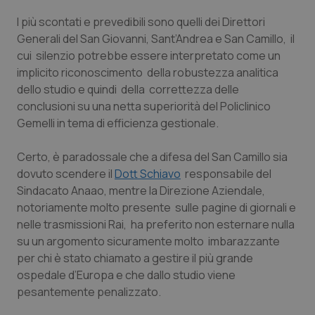
Calabria
Asma & BPCO
I più scontati e prevedibili sono quelli dei Direttori
Generali del San Giovanni, Sant’Andrea e San Camillo, il
Campania
Car-T
cui silenzio potrebbe essere interpretato come un
implicito riconoscimento della robustezza analitica
Emilia-Romagna
Colesterolo & coronaropatie
dello studio e quindi della correttezza delle
conclusioni su una netta superiorità del Policlinico
Friuli Venezia Giulia
Dermatite Atopica
Gemelli in tema di efficienza gestionale.
Lazio
Diabete & glucometri
Certo, è paradossale che a difesa del San Camillo sia
dovuto scendere il
Dott Schiavo
responsabile del
Sindacato Anaao, mentre la Direzione Aziendale,
Liguria
Disturbi dell’umore
notoriamente molto presente sulle pagine di giornali e
nelle trasmissioni Rai, ha preferito non esternare nulla
Lombardia
Dolore
su un argomento sicuramente molto imbarazzante
per chi è stato chiamato a gestire il più grande
Marche
Donna & Salute
ospedale d’Europa e che dallo studio viene
pesantemente penalizzato.
Molise
Epatiti