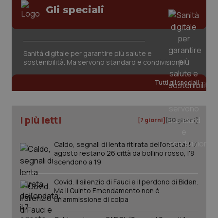
Gli speciali
Sanità digitale per garantire più salute e
sostenibilità. Ma servono standard e condivisione
Tutti gli speciali
I più letti
[7 giorni]
[30 giorni]
Caldo, segnali di lenta ritirata dell'ondata: il 7
agosto restano 26 città da bollino rosso, l'8
scendono a 19
_ga_KM60CM4NPH
.quotidianosanita.it
1 anno
mes
Covid. Il silenzio di Fauci e il perdono di Biden.
Ma il Quinto Emendamento non è
un’ammissione di colpa