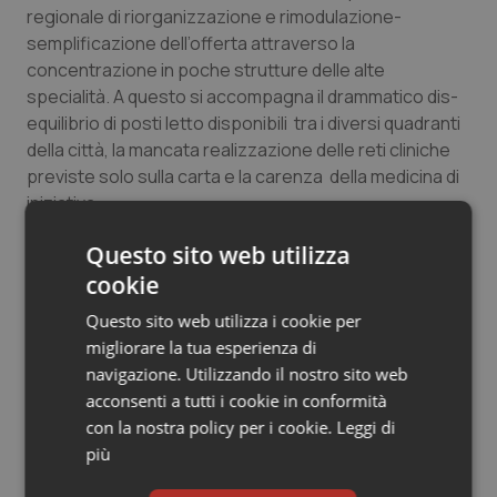
regionale di riorganizzazione e rimodulazione-
semplificazione dell’offerta attraverso la
concentrazione in poche strutture delle alte
specialità. A questo si accompagna il drammatico dis-
equilibrio di posti letto disponibili tra i diversi quadranti
della città, la mancata realizzazione delle reti cliniche
previste solo sulla carta e la carenza della medicina di
iniziativa.
Questo sito web utilizza
E così gli ospedali romani si sono visti tagliare i posti
cookie
letto ma i loro direttori generali non sono riusciti ad
abbattere i costi fissi (basta guardare il pietoso stato
Questo sito web utilizza i cookie per
in cui versa ancora il Policlinico Umbeerto1) con il
migliorare la tua esperienza di
risultato che il costo per unità di prodotto è lievitato. E
navigazione. Utilizzando il nostro sito web
da questo punto di vista l’analisi del Prof. Cicchetti va
acconsenti a tutti i cookie in conformità
tenuta nella giusta considerazione e deve
con la nostra policy per i cookie.
Leggi di
rappresentare uno stimolo al cambiamento a cui
più
nessuno deve sottrarsi