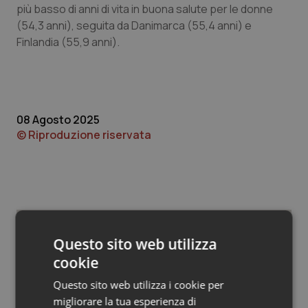
Valle D’Aosta
Oncodermatologia
più basso di anni di vita in buona salute per le donne
(54,3 anni), seguita da Danimarca (55,4 anni) e
Veneto
Oncoematologia
Finlandia (55,9 anni).
Oncologia & Nutrizione
Psoriasi & pelle
08 Agosto 2025
© Riproduzione riservata
Quotidiano Cardiologia
Quotidiano Chirurgia
Quotidiano Oncologia
Questo sito web utilizza
Potrebbe interessarti in
Quotidiano Pediatria
cookie
Studi e Analisi
Questo sito web utilizza i cookie per
Rene & patologie urogenitali
migliorare la tua esperienza di