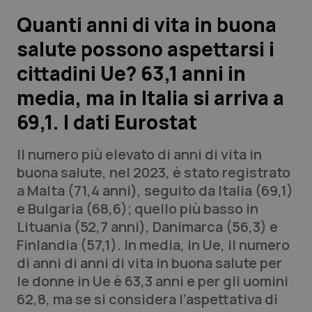
Quanti anni di vita in buona
Scienza e Farmaci
salute possono aspettarsi i
cittadini Ue? 63,1 anni in
Studi e Analisi
media, ma in Italia si arriva a
Lettere al direttore
69,1. I dati Eurostat
Edizioni Regionali
Il numero più elevato di anni di vita in
buona salute, nel 2023, è stato registrato
QS Pro
a Malta (71,4 anni), seguito da Italia (69,1)
e Bulgaria (68,6); quello più basso in
Professionisti Sanitari.AI
Lituania (52,7 anni), Danimarca (56,3) e
Finlandia (57,1). In media, in Ue, il numero
Abruzzo
QS Pro Gold
di anni di anni di vita in buona salute per
le donne in Ue è 63,3 anni e per gli uomini
QS Club
Newsletter
Basilicata
Artrite & artrosi
62,8, ma se si considera l’aspettativa di