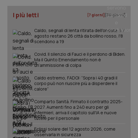
I più letti
_ga
1 anno
Google LLC
[7 giorni]
[30 giorni]
mes
.quotidianosanita.it
Caldo, segnali di lenta ritirata dell'ondata: il 7
agosto restano 26 città da bollino rosso, l'8
scendono a 19
Covid. Il silenzio di Fauci e il perdono di Biden.
Ma il Quinto Emendamento non è
un’ammissione di colpa
Caldo estremo, FADOI: “Sopra i 40 gradi il
corpo può non riuscire più a disperdere il
calore”
Comparto Sanità. Firmato il contratto 2025-
2027. Aumenti fino a 240 euro per gli
infermieri, arriva il capitolo sull'IA e nuove
tutele per il personale
Eclissi solare del 12 agosto 2026, come
osservarla in sicurezza