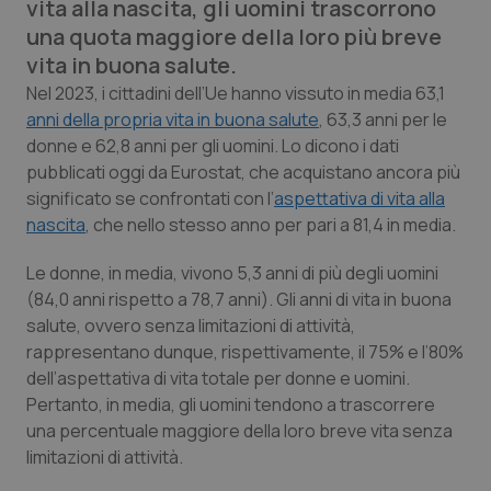
vita alla nascita, gli uomini trascorrono
Calabria
Asma & BPCO
una quota maggiore della loro più breve
vita in buona salute.
Campania
Car-T
Nel 2023, i cittadini dell’Ue hanno vissuto in media 63,1
anni della propria vita in buona salute
, 63,3 anni per le
Emilia-Romagna
Colesterolo & coronaropatie
donne e 62,8 anni per gli uomini. Lo dicono i dati
pubblicati oggi da Eurostat, che acquistano ancora più
Friuli Venezia Giulia
Dermatite Atopica
significato se confrontati con l’
aspettativa di vita alla
nascita
, che nello stesso anno per pari a 81,4 in media.
Lazio
Diabete & glucometri
Le donne, in media, vivono 5,3 anni di più degli uomini
(84,0 anni rispetto a 78,7 anni). Gli anni di vita in buona
Liguria
Disturbi dell’umore
salute, ovvero senza limitazioni di attività,
rappresentano dunque, rispettivamente, il 75% e l’80%
Lombardia
Dolore
dell’aspettativa di vita totale per donne e uomini.
Pertanto, in media, gli uomini tendono a trascorrere
Marche
Donna & Salute
una percentuale maggiore della loro breve vita senza
limitazioni di attività.
Molise
Epatiti