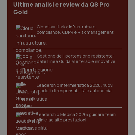
Ultime analisi e review da QS Pro
I cookie necessari contribuiscono a rendere fruibile il
sito web abilitandone funzionalità di base quali la
Gold
navigazione sulle pagine e l'accesso alle aree
protette del sito. Il sito web non è in grado di
funzionare correttamente senza questi cookie.
Cloud sanitario: infrastrutture,
compliance, GDPR e Risk management
Nome
Fornitore
/
Dominio
Scaden
VISITOR_PRIVACY_METADATA
5 mesi
YouTube
settim
.youtube.com
Gestione dell'Ipertensione resistente:
dalle Linee Guida alle terapie innovative
Leadership Infermieristica 2026: nuovi
modelli di responsabilità e autonomia
Leadership Medica 2026: guidare team
clinici ad alte prestazioni