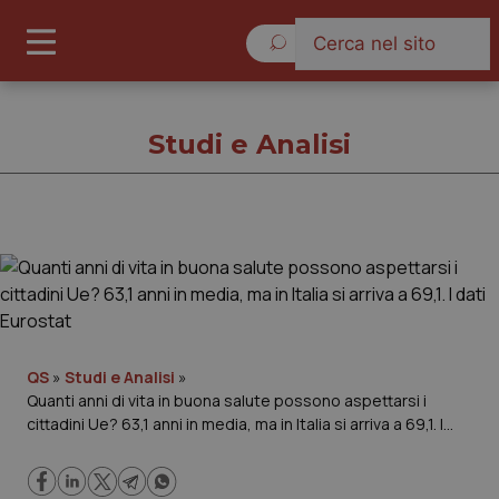
Sabato 8 Agosto 2026
Studi e Analisi
Studi e Analisi
Cronache
Governo e Parlamento
QS
»
Studi e Analisi
»
Quanti anni di vita in buona salute possono aspettarsi i
cittadini Ue? 63,1 anni in media, ma in Italia si arriva a 69,1. I
Regioni e Asl
dati Eurostat
Lavoro e Professioni