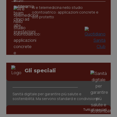
CookieScriptConsent
5 mesi
CookieScript
AI e telemedicina nello studio
settim
www.quotidianosanita.it
odontoiatrico: applicazioni concrete e
uso protetto
Gli speciali
tracking-sites-ironfish-
www.quotidianosanita.it
4
tracking-enable
settim
2 gior
Sanità digitale per garantire più salute e
sostenibilità. Ma servono standard e condivisione
tracking-sites-ironfish-
www.quotidianosanita.it
4
session-id
settim
2 gior
Tutti gli speciali