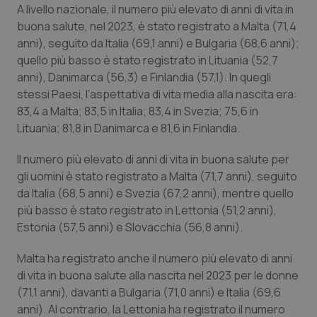
A livello nazionale, il numero più elevato di anni di vita in
Piemonte
HIV
buona salute, nel 2023, è stato registrato a Malta (71,4
anni), seguito da Italia (69,1 anni) e Bulgaria (68,6 anni);
quello più basso è stato registrato in Lituania (52,7
Provincia Autonoma di Bolzano
Infezioni & Febbre
anni), Danimarca (56,3) e Finlandia (57,1). In quegli
stessi Paesi, l’aspettativa di vita media alla nascita era:
Provincia Autonoma di Trento
Ipertensione & Scompenso
83,4 a Malta; 83,5 in Italia; 83,4 in Svezia; 75,6 in
Lituania; 81,8 in Danimarca e 81,6 in Finlandia.
Puglia
Malattie rare
Il numero più elevato di anni di vita in buona salute per
Sardegna
Malattia di Crohn & Rettocolite Ulcerosa
gli uomini è stato registrato a Malta (71,7 anni), seguito
da Italia (68,5 anni) e Svezia (67,2 anni), mentre quello
Sicilia
Neuroscienze & patologie neurodegenerative
più basso è stato registrato in Lettonia (51,2 anni),
Estonia (57,5 anni) e Slovacchia (56,8 anni).
Toscana
Obesità
Malta ha registrato anche il numero più elevato di anni
di vita in buona salute alla nascita nel 2023 per le donne
Umbria
Oftalmologia
(71,1 anni), davanti a Bulgaria (71,0 anni) e Italia (69,6
anni). Al contrario, la Lettonia ha registrato il numero