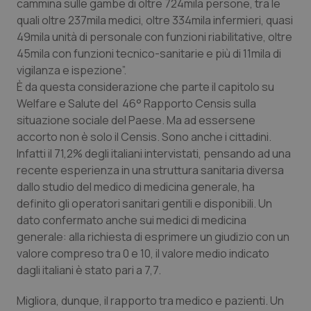
cammina sulle gambe di oltre 724mila persone, tra le
Calabria
Asma & BPCO
quali oltre 237mila medici, oltre 334mila infermieri, quasi
49mila unità di personale con funzioni riabilitative, oltre
Campania
Car-T
45mila con funzioni tecnico-sanitarie e più di 11mila di
vigilanza e ispezione”.
Emilia-Romagna
Colesterolo & coronaropatie
È da questa considerazione che parte il capitolo su
Welfare e Salute del 46° Rapporto Censis sulla
Friuli Venezia Giulia
Dermatite Atopica
situazione sociale del Paese. Ma ad essersene
accorto non è solo il Censis. Sono anche i cittadini.
Infatti il 71,2% degli italiani intervistati, pensando ad una
Lazio
Diabete & glucometri
recente esperienza in una struttura sanitaria diversa
dallo studio del medico di medicina generale, ha
Liguria
Disturbi dell’umore
definito gli operatori sanitari gentili e disponibili. Un
dato confermato anche sui medici di medicina
Lombardia
Dolore
generale: alla richiesta di esprimere un giudizio con un
valore compreso tra 0 e 10, il valore medio indicato
Marche
Donna & Salute
dagli italiani è stato pari a 7,7.
Molise
Epatiti
Migliora, dunque, il rapporto tra medico e pazienti. Un