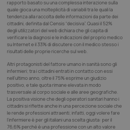
rapporto basato su una complessa interazione sulla
quale gioca una molteplicità di variabili tra le quali la
Piemonte
HIV
tendenza alla raccolta delle informazioni da parte dei
cittadini, definita dal Censis “decisiva”. Quasi il 52%
Provincia Autonoma di Bolzano
Infezioni & Febbre
degli utilizzatori del web dichiara che gli capita di
verificare la diagnosi e le indicazioni del proprio medico
Provincia Autonoma di Trento
Ipertensione & Scompenso
su Internet e il 33% di discutere con il medico stesso i
risultati delle proprie ricerche sul web.
Puglia
Malattie rare
Altri protagonisti del fattore umano in sanità sono gli
Sardegna
Malattia di Crohn & Rettocolite Ulcerosa
infermieri; tra i cittadini entrati in contatto con essi
nell’ultimo anno, oltre il 75% esprime un giudizio
positivo, e tale quota rimane elevata in modo
Sicilia
Neuroscienze & patologie neurodegenerative
trasversale al corpo sociale e alle aree geografiche.
La positiva visione che degli operatori sanitari hanno i
Toscana
Obesità
cittadini si riflette anche in una percezione sociale che
le rende professioni attraenti; infatti, oggi volere fare
Umbria
Oftalmologia
l’infermiere è per gli italiani una scelta giusta: per il
76,6% perché è una professione con un alto valore