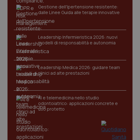
Gestione dell'Ipertensione resistente:
dalle Linee Guida alle terapie innovative
Leadership Infermieristica 2026: nuovi
Fornitore
/
modelli di responsabilità e autonomia
Nome
Scadenza
Descrizion
Dominio
Nome
Fornitore
/
Dominio
Scadenza
Des
_ga_0VMQEQKQ1N
.quotidianosanita.it
1 anno 1
Questo
mese
cookie
VISITOR_INFO1_LIVE
5 mesi 4
Que
Google LLC
viene
settimane
imp
.youtube.com
Leadership Medica 2026: guidare team
utilizzato
You
da Google
clinici ad alte prestazioni
ten
Analytics
pre
per
del
mantener
vid
lo stato
inco
della
può
AI e telemedicina nello studio
sessione.
det
odontoiatrico: applicazioni concrete e
vis
web
uso protetto
uti
nuo
ver
dell
You
__Secure-YNID
.youtube.com
5 mesi 4
Que