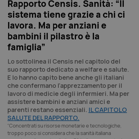
Rapporto Censis. Sanità: “Il
sistema tiene grazie a chi ci
Scienza e Farmaci
lavora. Ma per anziani e
Studi e Analisi
bambini il pilastro è la
famiglia”
Lettere al direttore
Lo sottolinea il Censis nel capitolo del
Edizioni Regionali
suo rapporto dedicato a welfare e salute.
E lo hanno capito bene anche gli italiani
QS Pro
che confermano l'apprezzamento per il
lavoro di medicie degli infermieri. Ma per
Professionisti Sanitari.AI
assistere bambini e anziani amici e
parenti restano essenziali.
IL CAPITOLO
Abruzzo
QS Pro Gold
SALUTE DEL RAPPORTO.
QS Club
Newsletter
“Concentrati su risorse monetarie e tecnologiche,
Basilicata
Artrite & artrosi
troppo poco si considera che la sanità italiana