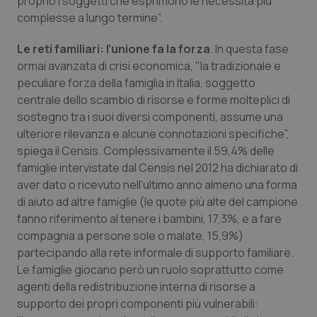
proprio i soggetti che esprimono le necessità più
complesse a lungo termine”.
Le reti familiari: l’unione fa la forza
. In questa fase
ormai avanzata di crisi economica, "la tradizionale e
peculiare forza della famiglia in Italia, soggetto
centrale dello scambio di risorse e forme molteplici di
sostegno tra i suoi diversi componenti, assume una
ulteriore rilevanza e alcune connotazioni specifiche”,
spiega il Censis. Complessivamente il 59,4% delle
famiglie intervistate dal Censis nel 2012 ha dichiarato di
aver dato o ricevuto nell’ultimo anno almeno una forma
di aiuto ad altre famiglie (le quote più alte del campione
fanno riferimento al tenere i bambini, 17,3%, e a fare
compagnia a persone sole o malate, 15,9%)
partecipando alla rete informale di supporto familiare.
Le famiglie giocano però un ruolo soprattutto come
agenti della redistribuzione interna di risorse a
supporto dei propri componenti più vulnerabili: