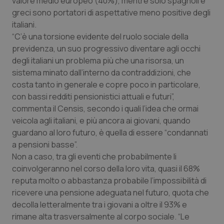
valore medio europeo (40%), mentre solo spagnoli e
greci sono portatori di aspettative meno positive degli
Nome
Fornitore
/
Dominio
Scaden
italiani.
VISITOR_PRIVACY_METADATA
5 mesi
YouTube
“C’è una torsione evidente del ruolo sociale della
settim
.youtube.com
previdenza, un suo progressivo diventare agli occhi
degli italiani un problema più che una risorsa, un
sistema minato dall’interno da contraddizioni, che
costa tanto in generale e copre poco in particolare,
con bassi redditi pensionistici attuali e futuri”,
commenta il Censis, secondo i quali l’idea che ormai
veicola agli italiani, e più ancora ai giovani, quando
guardano al loro futuro, è quella di essere “condannati
a pensioni basse”.
Non a caso, tra gli eventi che probabilmente li
coinvolgeranno nel corso della loro vita, quasi il 68%
reputa molto o abbastanza probabile l’impossibilità di
CookieScriptConsent
5 mesi
ricevere una pensione adeguata nel futuro, quota che
CookieScript
settim
www.quotidianosanita.it
decolla letteralmente tra i giovani a oltre il 93% e
rimane alta trasversalmente al corpo sociale. “Le