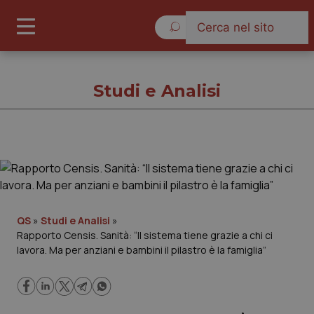
Domenica 9 Agosto 2026
Studi e Analisi
Studi e Analisi
Cronache
QS
»
Studi e Analisi
»
Rapporto Censis. Sanità: “Il sistema tiene grazie a chi ci
Governo e Parlamento
lavora. Ma per anziani e bambini il pilastro è la famiglia”
Regioni e Asl
Lavoro e Professioni