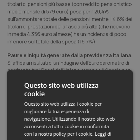
titolari di pensioni più basse (con reddito pensionistico
medio mensile di 579 euro) pesa per il 20,4%
sull’ammontare totale delle pensioni, mentre il 4,6% dei
titolari di prestazioni della fascia più alta (che ricevono
in media 4.356 euro al mese) ha un’incidenza di poco
inferiore sul totale della spesa (15,7%).
Paure e iniquità generate dalla previdenza italiana.
Si affida ai risultati di un’indagine dell’Eurobarometro di
confronto tra i Paesi dell’Unione europea il Censis per
evidenziare con l’81% degli italiani intervistati esprima
Questo sito web utilizza
un giudizio negativo sulla previdenza e di questi il 33%
cookie
esprima un giudizio molto negativo; si consideri che
solo il 32% dei finlandesi giudica negativamente il
Questo sito web utilizza i cookie per
proprio sistema previdenziale, seguito dal 33% dei
migliorare la tua esperienza di
tedeschi, dal 39% degli abitanti del Regno Unito,
navigazione. Utilizzando il nostro sito web
mentre la media dei 27 Paesi della Ue è pari al 55%.
acconsenti a tutti i cookie in conformità
Rispetto a un anno fa la valutazione negativa degli
con la nostra policy per i cookie.
Leggi di
italiani ha subito un balzo in alto di 25 punti percentuali,