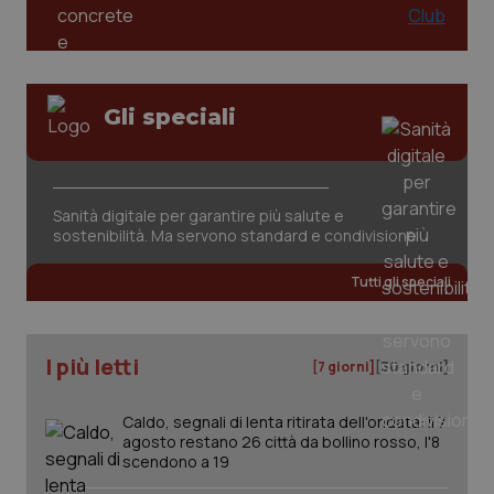
settimane
imp
You
ten
pre
del
vid
inco
Gli speciali
può
det
vis
web
uti
nuo
ver
Sanità digitale per garantire più salute e
dell
sostenibilità. Ma servono standard e condivisione
You
YSC
Sessione
Que
Google LLC
Tutti gli speciali
imp
.youtube.com
You
ten
vis
vid
I più letti
[7 giorni]
[30 giorni]
__Secure-
.youtube.com
5 mesi 4
Que
ROLLOUT_TOKEN
settimane
imp
You
Caldo, segnali di lenta ritirata dell'ondata: il 7
ges
agosto restano 26 città da bollino rosso, l'8
del
scendono a 19
e d
per
del