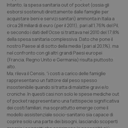
Intanto, la spesa sanitaria out of pocket (ossia gli
Salute orale & impianti
esborsi sostenuti direttamente dalle famiglie per
acquistare beni e servizi sanitari) ammonta in Italia a
Sangue & coagulazione
circa 28 miliardi di euro (per il 2011), pari all’1,76% del Pil,
e secondo i dati dell’Ocse si trattava nel 2010 del 17,8%
Tiroide
della spesa sanitaria complessiva. Dato che pone il
nostro Paese al di sotto della media (pari al 20,1%), ma
Tumore al seno
nel confronto con gli altri grandi Paesi europei
(Francia, Regno Unito e Germania) risulta piuttosto
Tumore ovarico
alto.
Ma, rileva il Censis, “i costi a carico delle famiglie
rappresentano un fattore dal peso spesso
Tumori del Polmone & Testa Collo
insostenibile quando si tratta di malattie gravi e/o
croniche. In questi casi non solo le spese mediche out
Tumori gastrointestinali
of pocket rappresentano una fattispecie significativa
dei costi familiari, ma soprattutto emerge come il
Ulcera & Reflusso
modello assistenziale socio-sanitario sia capace di
coprire solo una parte dei bisogni, lasciando scoperti
Vaccini