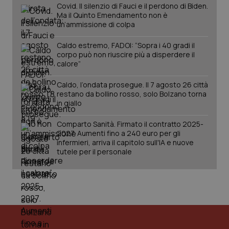
Covid. Il silenzio di Fauci e il perdono di Biden.
ute
Ma il Quinto Emendamento non è
tracking-sites-
www.quotidianosanita.it
4
Que
un’ammissione di colpa
ironfish-tracking-
settimane
imp
named-enable
2 giorni
dal
per 
Caldo estremo, FADOI: “Sopra i 40 gradi il
sis
corpo può non riuscire più a disperdere il
sol
calore”
ute
ide
Wel
Caldo, l’ondata prosegue. Il 7 agosto 26 città
restano da bollino rosso, solo Bolzano torna
in giallo
Comparto Sanità. Firmato il contratto 2025-
2027. Aumenti fino a 240 euro per gli
infermieri, arriva il capitolo sull'IA e nuove
tutele per il personale