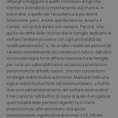
l’impegno maggiore è quello connesso ai figli che
stentano a rendersi completamente autonomi e, in
subordine, a quello per l’assistenza ai più deboli.
Attenzione, però. Anche questa risorsa, avverte il
Censis, non potrà durare per sempre. Perché “una
quota rilevante delle risorse che le famiglie dedicano al
welfare familiare proviene con ogni probabilità da
redditi pensionistici” e “da un lato i redditi dei pensionati
saranno sensibilmente più contenuti in futuro, dall’altro
va considerata la forte differenziazione tra le famiglie,
per cui le più vulnerabili hanno accesso a prestazioni
pensionistiche di livello basso, che non consentono
strategie redistributive autonome. Manca di fatto una
logica redistributiva forte nel sistema italiano, a fronte
di un sovradimensionamento del welfare assicurative”.
Il meccanismo retributivo (in base al quale è erogata la
quasi totalità delle pensioni vigenti) fa sì che le
prestazioni più alte assorbano una quota
assolutamente significativa di risorse: il 45,5% dei