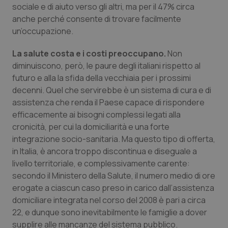
Valle D’Aosta
Oncodermatologia
sociale e di aiuto verso gli altri, ma per il 47% circa
anche perché consente di trovare facilmente
Veneto
Oncoematologia
un’occupazione.
La salute costa e i costi preoccupano.
Non
Oncologia & Nutrizione
diminuiscono, però, le paure degli italiani rispetto al
futuro e alla la sfida della vecchiaia per i prossimi
Psoriasi & pelle
decenni. Quel che servirebbe è un sistema di cura e di
assistenza che renda il Paese capace di rispondere
Quotidiano Cardiologia
efficacemente ai bisogni complessi legati alla
cronicità, per cui la domiciliarità e una forte
Quotidiano Chirurgia
integrazione socio-sanitaria. Ma questo tipo di offerta,
in Italia, è ancora troppo discontinua e diseguale a
Quotidiano Oncologia
livello territoriale, e complessivamente carente:
secondo il Ministero della Salute, il numero medio di ore
Quotidiano Pediatria
erogate a ciascun caso preso in carico dall’assistenza
domiciliare integrata nel corso del 2008 è pari a circa
22, e dunque sono inevitabilmente le famiglie a dover
Rene & patologie urogenitali
supplire alle mancanze del sistema pubblico.