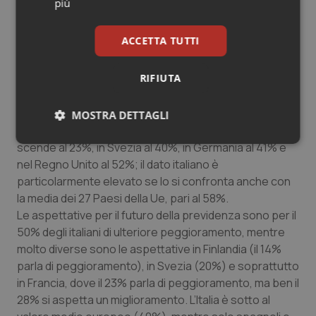
più
dato di gran lunga superiore a quello medio europeo
(+2%), e a quelli degli altri Paesi Ue, a cominciare dalla
ACCETTA TUTTI
Francia (dove il giudizio negativo è diminuito di 12 punti
percentuali), la Finlandia (-11 punti percentuali), la
RIFIUTA
Germania (-8) e la Spagna (-3).
Alla richiesta di esprimere una valutazione rispetto a
cinque anni fa, il 74% degli italiani dichiara che la
MOSTRA DETTAGLI
previdenza è peggiorata, mentre in Finlandia il dato
Necessari
Statistici
Marketing
scende al 23%, in Svezia al 40%, in Germania al 41% e
nel Regno Unito al 52%; il dato italiano è
particolarmente elevato se lo si confronta anche con
la media dei 27 Paesi della Ue, pari al 58%.
Le aspettative per il futuro della previdenza sono per il
50% degli italiani di ulteriore peggioramento, mentre
Necessari
Statistici
Marketing
molto diverse sono le aspettative in Finlandia (il 14%
parla di peggioramento), in Svezia (20%) e soprattutto
I cookie necessari contribuiscono a rendere fruibile il
in Francia, dove il 23% parla di peggioramento, ma ben il
sito web abilitandone funzionalità di base quali la
navigazione sulle pagine e l'accesso alle aree
28% si aspetta un miglioramento. L’Italia è sotto al
protette del sito. Il sito web non è in grado di
funzionare correttamente senza questi cookie.