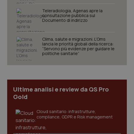
PHPSESSID
Sessio
PHP.net
Teleradiologia, Agenas apre la
www.quotidianosanita.it
consultazione pubblica sul
Documento di indirizzo
Clima, salute e migrazioni. L’Oms
lancia le priorità globali della ricerca:
“Servono più evidenze per guidare le
politiche sanitarie”
Ultime analisi e review da QS Pro
Gold
Cloud sanitario: infrastrutture,
_ga_KM60CM4NPH
.quotidianosanita.it
1 anno
compliance, GDPR e Risk management
mes