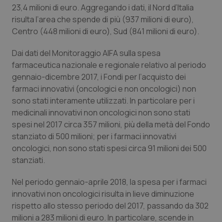
23,4 milioni di euro. Aggregando i dati, il Nord d’Italia
risulta l’area che spende di più (937 milioni di euro),
Centro (448 milioni di euro), Sud (841 milioni di euro).
Dai dati del Monitoraggio AIFA sulla spesa
farmaceutica nazionale e regionale relativo al periodo
gennaio-dicembre 2017, i Fondi per l’acquisto dei
farmaci innovativi (oncologici e non oncologici) non
sono stati interamente utilizzati. In particolare per i
medicinali innovativi non oncologici non sono stati
spesi nel 2017 circa 357 milioni, più della metà del Fondo
stanziato di 500 milioni; per i farmaci innovativi
oncologici, non sono stati spesi circa 91 milioni dei 500
stanziati.
PHPSESSID
Sessio
PHP.net
Nel periodo gennaio-aprile 2018, la spesa per i farmaci
www.quotidianosanita.it
innovativi non oncologici risulta in lieve diminuzione
rispetto allo stesso periodo del 2017, passando da 302
milioni a 283 milioni di euro. In particolare, scende in