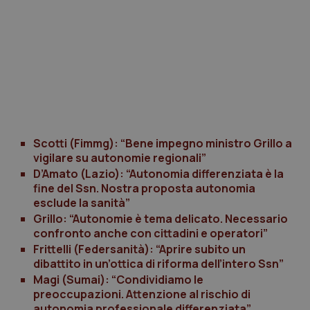
Fornitore
/
Nome
Scadenza
Descrizion
Dominio
Nome
Fornitore
/
Dominio
Scadenza
Des
_ga_0VMQEQKQ1N
.quotidianosanita.it
1 anno 1
Questo
mese
cookie
VISITOR_INFO1_LIVE
5 mesi 4
Que
Google LLC
viene
settimane
imp
.youtube.com
utilizzato
You
da Google
ten
Analytics
pre
per
del
mantener
vid
lo stato
inco
della
può
sessione.
det
Scotti (Fimmg): “Bene impegno ministro Grillo a
vis
vigilare su autonomie regionali”
web
uti
D’Amato (Lazio): “Autonomia differenziata è la
nuo
fine del Ssn. Nostra proposta autonomia
ver
dell
esclude la sanità”
You
Grillo: “Autonomie è tema delicato. Necessario
__Secure-YNID
.youtube.com
5 mesi 4
Que
confronto anche con cittadini e operatori”
settimane
imp
You
Frittelli (Federsanità): “Aprire subito un
ten
dibattito in un’ottica di riforma dell’intero Ssn”
pre
del
Magi (Sumai): “Condividiamo le
vid
preoccupazioni. Attenzione al rischio di
inco
può
autonomia professionale differenziata”