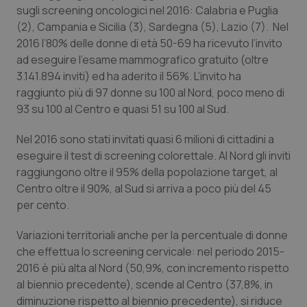
sugli screening oncologici nel 2016: Calabria e Puglia
(2), Campania e Sicilia (3), Sardegna (5), Lazio (7). Nel
2016 l’80% delle donne di età 50-69 ha ricevuto l’invito
ad eseguire l’esame mammografico gratuito (oltre
3.141.894 inviti) ed ha aderito il 56%. L’invito ha
raggiunto più di 97 donne su 100 al Nord, poco meno di
93 su 100 al Centro e quasi 51 su 100 al Sud.
Nel 2016 sono stati invitati quasi 6 milioni di cittadini a
eseguire il test di screening colorettale. Al Nord gli inviti
raggiungono oltre il 95% della popolazione target, al
CookieScriptConsent
5 mesi
CookieScript
Centro oltre il 90%, al Sud si arriva a poco più del 45
settim
www.quotidianosanita.it
per cento.
Variazioni territoriali anche per la percentuale di donne
che effettua lo screening cervicale: nel periodo 2015-
2016 è più alta al Nord (50,9%, con incremento rispetto
al biennio precedente), scende al Centro (37,8%, in
diminuzione rispetto al biennio precedente), si riduce