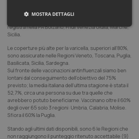
ha raggiunto la copertura superiore al 95%. Sono
molto vicini al 95% Piemonte e Umbria. La copertura
MOSTRA DETTAGLI
più bassa su MPR nel 2017, al di sotto del 90%, si
registra nella PA Bolzano, Friuli Venezia Giulia, Marche,
Necessari
Statistici
Marketing
Sicilia.
Le coperture più alte per la varicella, superiori all’80%,
sono assicurate nelle Regioni Veneto, Toscana, Puglia,
Basilicata, Sicilia, Sardegna.
Sul fronte delle vaccinazioni antinfluenzali siamo ben
Necessari
Statistici
Marketing
lontani dal conseguimento dell’obiettivo del 75%
I cookie necessari contribuiscono a rendere fruibile il
previsto; la media italiana dell’ultima stagione è stata il
sito web abilitandone funzionalità di base quali la
52,7%, circa una persona su due tra quelle che
navigazione sulle pagine e l'accesso alle aree
protette del sito. Il sito web non è in grado di
avrebbero potuto beneficiarne. Vaccinano oltre il 60%
funzionare correttamente senza questi cookie.
degli over 65 solo 3 regioni: Umbria, Calabria, Molise.
Nome
Fornitore
/
Dominio
Scaden
Sfiora il 60% la Puglia.
VISITOR_PRIVACY_METADATA
5 mesi
YouTube
settim
.youtube.com
Stando agli ultimi dati disponibili, sono 6 le Regioni che
non raggiungono il punteggio ritenuto accettabile (9)