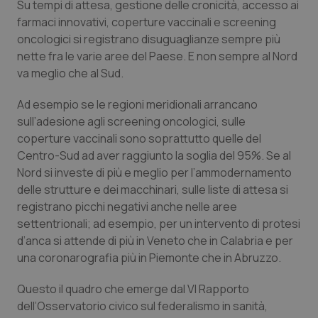
Su tempi di attesa, gestione delle cronicità, accesso ai
Calabria
Asma & BPCO
farmaci innovativi, coperture vaccinali e screening
oncologici si registrano disuguaglianze sempre più
Campania
Car-T
nette fra le varie aree del Paese. E non sempre al Nord
va meglio che al Sud.
Emilia-Romagna
Colesterolo & coronaropatie
Ad esempio se le regioni meridionali arrancano
Friuli Venezia Giulia
Dermatite Atopica
sull’adesione agli screening oncologici, sulle
coperture vaccinali sono soprattutto quelle del
Centro-Sud ad aver raggiunto la soglia del 95%. Se al
Lazio
Diabete & glucometri
Nord si investe di più e meglio per l’ammodernamento
delle strutture e dei macchinari, sulle liste di attesa si
Liguria
Disturbi dell’umore
registrano picchi negativi anche nelle aree
settentrionali; ad esempio, per un intervento di protesi
Lombardia
Dolore
d’anca si attende di più in Veneto che in Calabria e per
una coronarografia più in Piemonte che in Abruzzo.
Marche
Donna & Salute
Questo il quadro che emerge dal VI Rapporto
Molise
Epatiti
dell’Osservatorio civico sul federalismo in sanità,