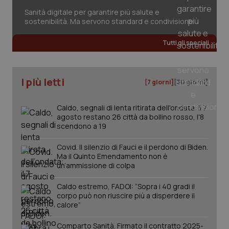
Sanità digitale per garantire più salute e
sostenibilità. Ma servono standard e condivisione
Tutti gli speciali
I più letti
[7 giorni]
[30 giorni]
Caldo, segnali di lenta ritirata dell'ondata: il 7
agosto restano 26 città da bollino rosso, l'8
scendono a 19
Covid. Il silenzio di Fauci e il perdono di Biden.
Ma il Quinto Emendamento non è
un’ammissione di colpa
Caldo estremo, FADOI: “Sopra i 40 gradi il
corpo può non riuscire più a disperdere il
calore”
Comparto Sanità. Firmato il contratto 2025-