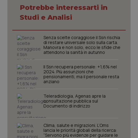
ute
Potrebbe interessarti in
ide
Wel
Studi e Analisi
Senza scelte coraggiose il Ssn rischia
di restare universale solo sulla carta.
Manovra e non solo, ecco le sfide che
attendono la sanità in autunno
Il Ssn recupera personale: +1,6% nel
2024. Più assunzioni che
pensionamenti, ma il personale resta
anziano
Teleradiologia, Agenas apre la
consultazione pubblica sul
Documento di indirizzo
Clima, salute e migrazioni. L’Oms
lancia le priorità globali della ricerca:
“Servono più evidenze per guidare le