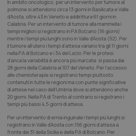
In ambito oncologico, per un intervento per tumore al
polmone si attendono circa 13 giorni in Basilicata e Valle
d’Aosta, oltre 43 in Veneto e addirittura 61 giorni in
Calabria. Per un intervento di tumore alla mammella i
tempi migliori si registrano in P.A Bolzano (16 giorni)
mentre i tempi più lunghi sono in Valle d’Aosta (52). Per
il tumore all’utero i tempi d’attesa variano tra gli 11 giorni
nella P.A di Bolzano e i 34 del Lazio. Per le protesi
d’anca la variabilità è ancora più marcata: si passa dai
28 giorni della Calabria ai 107 del Veneto. Per l’accesso
alle chemioterapie si registrano tempi piuttosto
contenuti in tutte le regioni ma con punte significative
di attese nel caso dell’Umbria dove si attendono anche
20 giorni. Nella P.A di Trento al contrario si registrano i
tempi più bassi 4,5 giorni di attesa.
Per un intervento di ernia inguinale i tempi più lunghi si
registrano in Valle d’Aosta con 156 giorni d’attesa a
fronte dei 31 della Sicilia e della P.A di Bolzano. Per