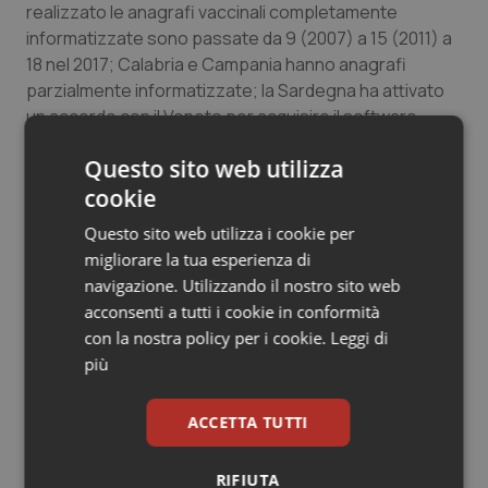
realizzato le anagrafi vaccinali completamente
informatizzate sono passate da 9 (2007) a 15 (2011) a
18 nel 2017; Calabria e Campania hanno anagrafi
parzialmente informatizzate; la Sardegna ha attivato
un accordo con il Veneto per acquisire il software
adottato dalle Regioni. Tuttavia solo 11 Regioni, tra
Questo sito web utilizza
quelle completamente informatizzate, hanno lo
cookie
stesso software in tutte le ASL presenti sul territorio.
Questo sito web utilizza i cookie per
Dall’introduzione dell’obbligo vaccinale, le coperture
migliorare la tua esperienza di
per le nuove vaccinazioni obbligatorie sono
navigazione. Utilizzando il nostro sito web
aumentate. Le Regioni che hanno raggiunto l’immunità
acconsenti a tutti i cookie in conformità
di gregge, con una percentuale di adesione superiore
con la nostra policy per i cookie.
Leggi di
al 95% per le vaccinazioni anti-polio, anti-difterica,
più
anti-tetanica, anti-pertosse, anti-epatite B e anti
haemofilus influenza B sono: Abruzzo, Basilicata,
ACCETTA TUTTI
Calabria, Campania, Lazio, Molise, Piemonte,
Sardegna, Umbria, Toscana. Per le vaccinazioni
Morbillo, Parotite, Rosolia (MPR) solo il Lazio nel 2017
RIFIUTA