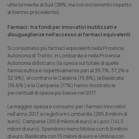
ulteriormente al Sud (28%, ma con incremento rispetto
al biennio precedente).
tracking-sites-ironfish-
www.quotidianosanita.it
4
tracking-enable
settim
Farmaci: tra fondi per innovativi inutilizzati e
2 gior
disuguaglianze nell’accesso ai farmaci equivalenti
Si consumano più farmaci equivalenti nella Provincia
Autonoma di Trento, in Lombardia e nella Provincia
tracking-sites-ironfish-
www.quotidianosanita.it
4
session-id
settim
Autonoma di Bolzano (la spesa sul totale di quella
2 gior
farmaceutica è rispettivamente pari al 39,7%, 37,2% e
32,9%); al contrario la Calabria (15,8%), la Basilicata
(16,6% ) e la Campania (17%) hanno mostrato le
_ga
1 anno
Google LLC
percentuali di spesa più basse nel 2017.
mes
.quotidianosanita.it
La maggior spesa e consumo per i farmaci innovativi
nell’anno 2017 si registra in Lombardia (285,8 milioni di
euro), Campania (201,8 milioni di euro) e Lazio (141,3
milioni di euro). Spendono meno Molise con 6,8 milioni
di euro, Basilicata con 15 milioni di euro e Umbria con