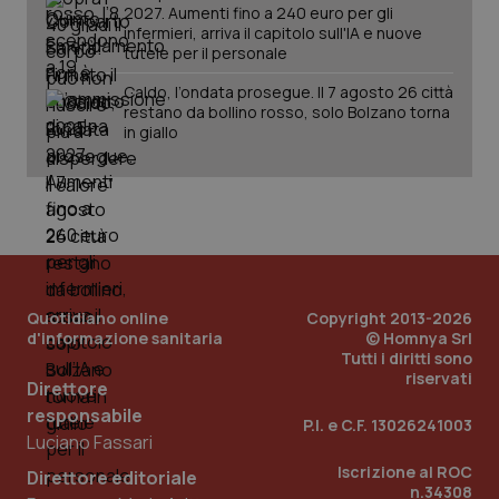
2027. Aumenti fino a 240 euro per gli
infermieri, arriva il capitolo sull'IA e nuove
tutele per il personale
Caldo, l’ondata prosegue. Il 7 agosto 26 città
restano da bollino rosso, solo Bolzano torna
in giallo
Quotidiano online
Copyright 2013-2026
d'informazione sanitaria
© Homnya Srl
Tutti i diritti sono
riservati
Direttore
responsabile
P.I. e C.F. 13026241003
Luciano Fassari
Iscrizione al ROC
Direttore editoriale
n.34308