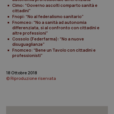
det
Cimo: “Governo ascolti comparto sanità e
vis
web
cittadini”
uti
nuo
Fnopi: “No al federalismo sanitario”
ver
Fnomceo: “No a sanità ad autonomia
dell
You
differenziata, sì al confronto con cittadini e
altre professioni”
YSC
Sessione
Que
Google LLC
imp
.youtube.com
Cossolo (Federfarma): “No a nuove
You
disuguaglianze”
ten
vis
Fnomceo: “Bene un Tavolo con cittadini e
vid
professionisti”
__Secure-
.youtube.com
5 mesi 4
Que
ROLLOUT_TOKEN
settimane
imp
You
ges
18 Ottobre 2018
del
e d
© Riproduzione riservata
per
del
ute
tracking-sites-
www.quotidianosanita.it
4
Que
ironfish-tracking-
settimane
imp
named-enable
2 giorni
dal
per 
sis
sol