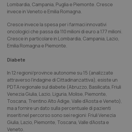
Lombardia, Campania, Puglia e Piemonte. Cresce
invece in Veneto e Emilia Romagna.
Cresce invece la spesa per i farmaci innovativi
oncologici che passa da 110 milioni di euro a 177 milioni.
Cresce in particolare in Lombardia, Campania, Lazio,
Emilia Romagna e Piemonte.
Diabete
In 12 regioni/province autonome su 15 (analizzate
attraverso l’indagine di Cittadinanzattiva), esiste un
_ga_KM60CM4NPH
.quotidianosanita.it
1 anno
mes
PDTA regionale sul diabete (Abruzzo, Basilicata, Friuli
Venezia Giulia, Lazio, Liguria, Molise, Piemonte,
Toscana, Trentino Alto Adige, Valle d’Aosta e Veneto),
ma a fornire un dato sulla percentuale di pazienti
inseriti nel percorso sono sei regioni: Friuli Venezia
Giulia, Lazio, Piemonte, Toscana, Valle d’Aosta e
Veneto.