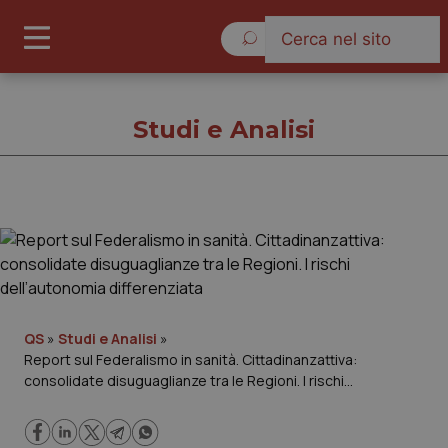
Sabato 8 Agosto 2026
Studi e Analisi
Studi e Analisi
Cronache
Governo e Parlamento
QS
»
Studi e Analisi
»
Report sul Federalismo in sanità. Cittadinanzattiva:
consolidate disuguaglianze tra le Regioni. I rischi
Regioni e Asl
dell’autonomia differenziata
Lavoro e Professioni