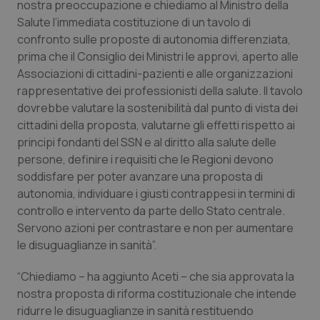
Valle D’Aosta
Oncodermatologia
nostra preoccupazione e chiediamo al Ministro della
Salute l’immediata costituzione di un tavolo di
Veneto
Oncoematologia
confronto sulle proposte di autonomia differenziata,
prima che il Consiglio dei Ministri le approvi, aperto alle
Associazioni di cittadini-pazienti e alle organizzazioni
Oncologia & Nutrizione
rappresentative dei professionisti della salute. Il tavolo
dovrebbe valutare la sostenibilità dal punto di vista dei
Psoriasi & pelle
cittadini della proposta, valutarne gli effetti rispetto ai
principi fondanti del SSN e al diritto alla salute delle
Quotidiano Cardiologia
persone, definire i requisiti che le Regioni devono
soddisfare per poter avanzare una proposta di
Quotidiano Chirurgia
autonomia, individuare i giusti contrappesi in termini di
controllo e intervento da parte dello Stato centrale.
Quotidiano Oncologia
Servono azioni per contrastare e non per aumentare
le disuguaglianze in sanità”.
Quotidiano Pediatria
“Chiediamo – ha aggiunto Aceti – che sia approvata la
nostra proposta di riforma costituzionale che intende
Rene & patologie urogenitali
ridurre le disuguaglianze in sanità restituendo