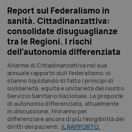
Report sul Federalismo in
Scienza e Farmaci
sanità. Cittadinanzattiva:
consolidate disuguaglianze
Studi e Analisi
tra le Regioni. I rischi
Lettere al direttore
dell’autonomia differenziata
Edizioni Regionali
Allarme di Cittadinanzattiva nel sua
annuale rapporto duil federalismo: si
QS Pro
stanno liquidando di fatto i principi di
solidarietà, equità e unitarietà del nostro
Professionisti Sanitari.AI
Servizio Sanitario Nazionale. Le proposte
di autonomia differenziata, attualmente
Abruzzo
QS Pro Gold
in discussione, finiranno per
differenziare ancora di più l’esigibilità dei
QS Club
Newsletter
Basilicata
Artrite & artrosi
diritti dei pazienti.
IL RAPPORTO.