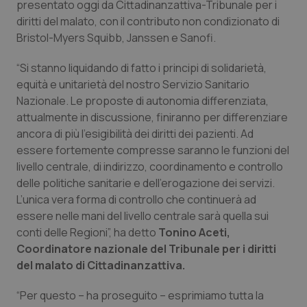
presentato oggi da Cittadinanzattiva-Tribunale per i
diritti del malato, con il contributo non condizionato di
Piemonte
HIV
Bristol-Myers Squibb, Janssen e Sanofi.
Provincia Autonoma di Bolzano
Infezioni & Febbre
“Si stanno liquidando di fatto i principi di solidarietà,
equità e unitarietà del nostro Servizio Sanitario
Provincia Autonoma di Trento
Ipertensione & Scompenso
Nazionale. Le proposte di autonomia differenziata,
attualmente in discussione, finiranno per differenziare
Puglia
Malattie rare
ancora di più l’esigibilità dei diritti dei pazienti. Ad
essere fortemente compresse saranno le funzioni del
Sardegna
Malattia di Crohn & Rettocolite Ulcerosa
livello centrale, di indirizzo, coordinamento e controllo
delle politiche sanitarie e dell’erogazione dei servizi.
L’unica vera forma di controllo che continuerà ad
Sicilia
Neuroscienze & patologie neurodegenerative
essere nelle mani del livello centrale sarà quella sui
conti delle Regioni”, ha detto
Tonino Aceti,
Toscana
Obesità
Coordinatore nazionale del Tribunale per i diritti
del malato di Cittadinanzattiva.
Umbria
Oftalmologia
“Per questo – ha proseguito – esprimiamo tutta la