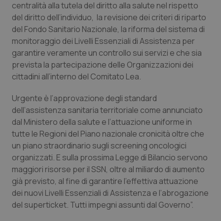
centralità alla tutela del diritto alla salute nel rispetto
Salute orale & impianti
del diritto dell’individuo, la revisione dei criteri di riparto
del Fondo Sanitario Nazionale, la riforma del sistema di
Sangue & coagulazione
monitoraggio dei Livelli Essenziali di Assistenza per
garantire veramente un controllo sui servizi e che sia
Tiroide
prevista la partecipazione delle Organizzazioni dei
cittadini all’interno del Comitato Lea.
Tumore al seno
Urgente è l’approvazione degli standard
dell’assistenza sanitaria territoriale come annunciato
Tumore ovarico
dal Ministero della salute e l’attuazione uniforme in
tutte le Regioni del Piano nazionale cronicità oltre che
Tumori del Polmone & Testa Collo
un piano straordinario sugli screening oncologici
organizzati. E sulla prossima Legge di Bilancio servono
Tumori gastrointestinali
maggiori risorse per il SSN, oltre al miliardo di aumento
già previsto, al fine di garantire l’effettiva attuazione
Ulcera & Reflusso
dei nuovi Livelli Essenziali di Assistenza e l’abrogazione
del superticket. Tutti impegni assunti dal Governo”.
Vaccini