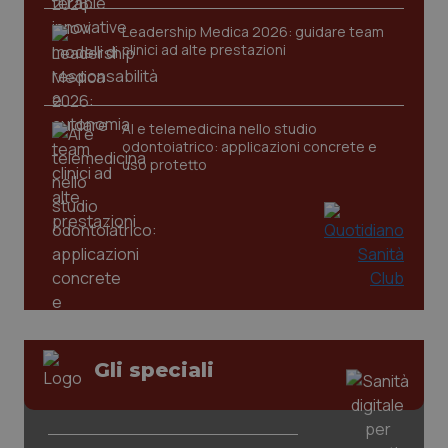
Leadership Medica 2026: guidare team
clinici ad alte prestazioni
AI e telemedicina nello studio
odontoiatrico: applicazioni concrete e
uso protetto
Gli speciali
PHPSESSID
Sessio
PHP.net
www.quotidianosanita.it