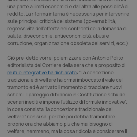
Calabria
Asma & BPCO
una parte ai limiti economici e dall’altra alle possibilità di
reddito. La riforma interna è necessaria per intervenire
Campania
Car-T
sulle principali criticità del sistema (governabilità,
regressività dell’offerta nei confronti della domanda di
salute, diseconomie ,antieconomicità, abusi e
Emilia-Romagna
Colesterolo & coronaropatie
corruzione, organizzazione obsoleta dei servizi, ecc.).
Friuli Venezia Giulia
Dermatite Atopica
Ciò pre-detto vorrei polemizzare con Antonio Polito
editorialista del Corriere della sera che a proposito di
Lazio
Diabete & glucometri
mutue integrative ha dichiarato
: “La concezione
tradizionale di welfare ha ormai imboccato il viale del
Liguria
Disturbi dell’umore
tramonto ed è arrivato il momento di tracciare nuovi
schemi. Il pareggio di bilancio in Costituzione schiude
Lombardia
Dolore
scenari inediti e impone l’utilizzo di formule innovative”.
In cosa consista “la concezione tradizionale del
Marche
Donna & Salute
welfare” non si sa, perché poi debba tramontare
proprio ora che abbiamo più che mai bisogno di
welfare, nemmeno, ma la cosa ridicola è considerare il
Molise
Epatiti