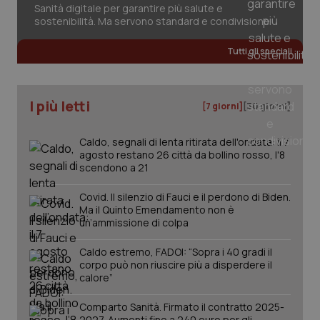
Sanità digitale per garantire più salute e
sostenibilità. Ma servono standard e condivisione
Tutti gli speciali
I più letti
[7 giorni]
[30 giorni]
Caldo, segnali di lenta ritirata dell'ondata: il 7
agosto restano 26 città da bollino rosso, l'8
scendono a 21
Covid. Il silenzio di Fauci e il perdono di Biden.
Ma il Quinto Emendamento non è
_ga_KM60CM4NPH
.quotidianosanita.it
1 anno
mes
un’ammissione di colpa
Caldo estremo, FADOI: “Sopra i 40 gradi il
corpo può non riuscire più a disperdere il
calore”
Comparto Sanità. Firmato il contratto 2025-
2027. Aumenti fino a 240 euro per gli