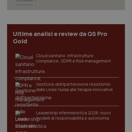
tracking-sites-ironfish-
www.quotidianosanita.it
4
tracking-enable
settim
Ultime analisi e review da QS Pro
2 gior
Gold
Cloud sanitario: infrastrutture,
compliance, GDPR e Risk management
tracking-sites-ironfish-
www.quotidianosanita.it
4
session-id
settim
2 gior
Gestione dell'Ipertensione resistente:
dalle Linee Guida alle terapie innovative
_ga
1 anno
Google LLC
mes
.quotidianosanita.it
Leadership Infermieristica 2026: nuovi
modelli di responsabilità e autonomia