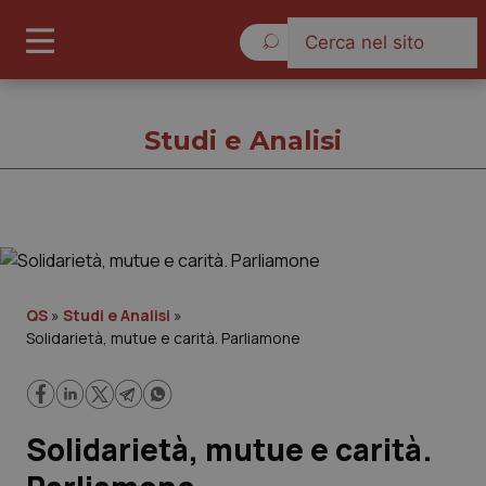
Venerdì 7 Agosto 2026
Studi e Analisi
Studi e Analisi
Cronache
QS
»
Studi e Analisi
»
Solidarietà, mutue e carità. Parliamone
Governo e Parlamento
Regioni e Asl
Solidarietà, mutue e carità.
Lavoro e Professioni