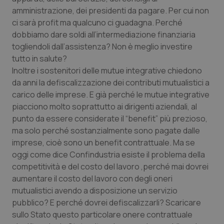
amministrazione, dei presidenti da pagare. Per cui non
Salute orale & impianti
ci sarà profit ma qualcuno ci guadagna. Perché
dobbiamo dare soldi all’intermediazione finanziaria
Sangue & coagulazione
togliendoli dall’assistenza? Non è meglio investire
tutto in salute?
Tiroide
Inoltre i sostenitori delle mutue integrative chiedono
da anni la defiscalizzazione dei contributi mutualistici a
Tumore al seno
carico delle imprese. E già perché le mutue integrative
piacciono molto soprattutto ai dirigenti aziendali, al
Tumore ovarico
punto da essere considerate il “benefit” più prezioso,
ma solo perché sostanzialmente sono pagate dalle
Tumori del Polmone & Testa Collo
imprese, cioè sono un benefit contrattuale. Ma se
oggi come dice Confindustria esiste il problema della
competitività e del costo del lavoro ,perché mai dovrei
Tumori gastrointestinali
aumentare il costo del lavoro con degli oneri
mutualistici avendo a disposizione un servizio
Ulcera & Reflusso
pubblico? E perché dovrei defiscalizzarli? Scaricare
sullo Stato questo particolare onere contrattuale
Vaccini