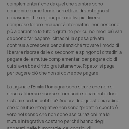
Valle D’Aosta
Oncodermatologia
complementari” che da quel che sembra sono
concepite come forme surrettizie di sostegno al
Veneto
Oncoematologia
copayment. Le regioni, per i motivi più diversi
comprese le loro incapacità riformatrici, non riescono
Oncologia & Nutrizione
più a garantire le tutele gratuite per cui nei modi più vari
debbono far pagare i cittadini, la spesa privata
continua a crescere per cui anziché trovare il modo di
Psoriasi & pelle
liberare risorse dalle diseconomie spingono i cittadini a
pagare delle mutue complementari per pagare ciò di
Quotidiano Cardiologia
cui si avrebbe diritto gratuitamente. Ripeto: si paga
per pagare ciò che non si dovrebbe pagare.
Quotidiano Chirurgia
La Liguria e l’Emilia Romagna sono sicure che non si
Quotidiano Oncologia
riesca a liberare risorse riformando seriamente i loro
sistemi sanitari pubblici? Ancora due questioni: si dice
Quotidiano Pediatria
che le mutue integrative non sono “profit” e questo è
vero nel senso che non sono assicurazioni, ma le
Rene & patologie urogenitali
mutue integrative costano perché hanno degli
apparati, delle burocrazie, dei consigli di