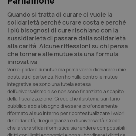
Parliamone
Quando si tratta di curare ci vuole la
Scienza e Farmaci
solidarietà perché curare costa e perché
i più bisognosi di cure rischiano con la
Studi e Analisi
sussidiarietà di passare dalla solidarietà
alla carità. Alcune riflessioni su chi pensa
Lettere al direttore
che tornare alle mutue sia una formula
innovativa
Edizioni Regionali
Vorrei parlare di mutue ma prima vorrei dichiarare i mie
postulati di partenza. Non ho nulla contro le mutue
QS Pro
integrative se sono una tutela estesa
dell’universalismo e se non sono finanziate a scapito
Professionisti Sanitari.AI
della fiscalizzazione. Credo che il sistema sanitario
pubblico abbia bisogno di essere profondamente
Abruzzo
QS Pro Gold
riformato al suo interno per ricontestualizzare i valori
di solidarietà, di eguaglianza e di universalità. Credo
QS Club
Newsletter
Basilicata
Artrite & artrosi
che la vera sfida riformistica sia rendere compossibili i
diritti con i limiti economici e non subordinare i diritti da