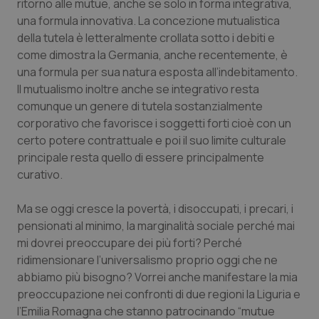
ritorno alle mutue, anche se solo in forma integrativa,
una formula innovativa. La concezione mutualistica
Piemonte
HIV
della tutela è letteralmente crollata sotto i debiti e
come dimostra la Germania, anche recentemente, è
Provincia Autonoma di Bolzano
Infezioni & Febbre
una formula per sua natura esposta all’indebitamento.
Il mutualismo inoltre anche se integrativo resta
Provincia Autonoma di Trento
Ipertensione & Scompenso
comunque un genere di tutela sostanzialmente
corporativo che favorisce i soggetti forti cioè con un
Puglia
Malattie rare
certo potere contrattuale e poi il suo limite culturale
principale resta quello di essere principalmente
Sardegna
Malattia di Crohn & Rettocolite Ulcerosa
curativo.
Ma se oggi cresce la povertà, i disoccupati, i precari, i
Sicilia
Neuroscienze & patologie neurodegenerative
pensionati al minimo, la marginalità sociale perché mai
mi dovrei preoccupare dei più forti? Perché
Toscana
Obesità
ridimensionare l’universalismo proprio oggi che ne
abbiamo più bisogno? Vorrei anche manifestare la mia
Umbria
Oftalmologia
preoccupazione nei confronti di due regioni la Liguria e
l’Emilia Romagna che stanno patrocinando “mutue