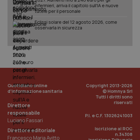
infermieri, arriva il capitolo sull'IA e nuove
tutele per il personale
Fornitore
/
Nome
Scadenza
Descrizion
Dominio
Eclissi solare del 12 agosto 2026, come
Nome
Fornitore
/
Dominio
Scadenza
Des
_ga_0VMQEQKQ1N
.quotidianosanita.it
1 anno 1
Questo
osservarla in sicurezza
mese
cookie
VISITOR_INFO1_LIVE
5 mesi 4
Que
Google LLC
viene
settimane
imp
.youtube.com
utilizzato
You
da Google
ten
Analytics
pre
per
del
mantener
vid
lo stato
inco
della
può
sessione.
det
vis
web
uti
Quotidiano online
Copyright 2013-2026
nuo
d'informazione sanitaria
© Homnya Srl
ver
Tutti i diritti sono
dell
You
riservati
Direttore
__Secure-YNID
.youtube.com
5 mesi 4
Que
responsabile
settimane
imp
P.I. e C.F. 13026241003
You
Luciano Fassari
ten
pre
Iscrizione al ROC
Direttore editoriale
del
n.34308
vid
Francesco Maria Avitto
Iscrizione Tribunale