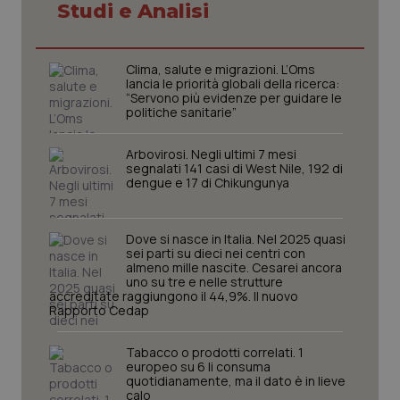
Studi e Analisi
Clima, salute e migrazioni. L’Oms
lancia le priorità globali della ricerca:
“Servono più evidenze per guidare le
politiche sanitarie”
Arbovirosi. Negli ultimi 7 mesi
segnalati 141 casi di West Nile, 192 di
dengue e 17 di Chikungunya
Dove si nasce in Italia. Nel 2025 quasi
sei parti su dieci nei centri con
CookieScriptConsent
5 mesi
CookieScript
almeno mille nascite. Cesarei ancora
settim
www.quotidianosanita.it
uno su tre e nelle strutture
accreditate raggiungono il 44,9%. Il nuovo
Rapporto Cedap
Tabacco o prodotti correlati. 1
europeo su 6 li consuma
quotidianamente, ma il dato è in lieve
calo