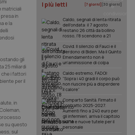
smi
I più letti
[7 giorni]
[30 giorni]
 matriciali
 presa in
Caldo, segnali di lenta ritirata
a e la
dell'ondata: il 7 agosto
elli
restano 26 città da bollino
rosso, l'8 scendono a 21
alendosi
Covid. Il silenzio di Fauci e il
perdono di Biden. Ma il Quinto
Emendamento non è
ostando gli
un’ammissione di colpa
a 25 miliardi
Caldo estremo, FADOI:
che i fattori
“Sopra i 40 gradi il corpo può
biente per il
non riuscire più a disperdere
il calore”
Comparto Sanità. Firmato il
alute, in
contratto 2025-2027.
a Coleman,
Aumenti fino a 240 euro per
gli infermieri, arriva il capitolo
e processo
sull'IA e nuove tutele per il
 se su questo
personale
ness, sul