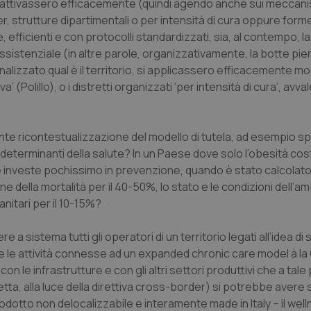
si attivassero efficacemente (quindi agendo anche sui meccani
, strutture dipartimentali o per intensità di cura oppure forme
efficienti e con protocolli standardizzati, sia, al contempo, la
stenziale (in altre parole, organizzativamente, la botte pien
lizzato qual è il territorio, si applicassero efficacemente mod
va’ (Polillo), o i distretti organizzati ‘per intensità di cura’, avv
e ricontestualizzazione del modello di tutela, ad esempio sp
 determinanti della salute? In un Paese dove solo l’obesità cost
e investe pochissimo in prevenzione, quando è stato calcolato 
one della mortalità per il 40-50%, lo stato e le condizioni dell’am
anitari per il 10-15%?
a sistema tutti gli operatori di un territorio legati all’idea di s
e le attività connesse ad un expanded chronic care model à l
on le infrastrutture e con gli altri settori produttivi che a tal
etta, alla luce della direttiva cross-border) si potrebbe avere
odotto non delocalizzabile e interamente made in Italy – il well