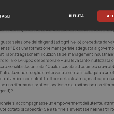
o direttori generali sotto-pagati, poco competenti e asserviti
nizzativi e le prestazioni dei singoli?
RIFIUTA
TAGLI
ACC
dici che 1) non sono stati selezionati in virtù di comprovate 
nizzative, 3) non sono valutati né premiati in base ai risultati g
sari
Statistici
Mar
uata selezione dei dirigenti (ad ogni livello) preceduta da va
Agenas? E da una formazione manageriale adeguata al governo 
i, ispirati agli schemi riduzionisti del management industriale
rollo, allo sviluppo del personale – una leva tanto inutilizzata 
discrezionalità decentrata? Quale ricaduta ad esempio si avre
Necessari
Statistici
Marketing
introduzione di soglie di interventi e risultati, collegata a un e
tribuiscono a rendere fruibile il sito web abilitandone funzionalità di base quali la nav
 al vertice non solo il direttore della struttura, ma il capo di u
protette del sito. Il sito web non è in grado di funzionare correttamente senza questi coo
se una riforma del professionalismo e quindi anche una riform
Fornitore
/
Dominio
Scadenza
Descrizione
oganti)?
METADATA
5 mesi 4
Questo cookie viene utilizzato p
YouTube
settimane
scelte di consenso e privacy dell'
.youtube.com
ersonale si accompagnasse un empowerment dell’utente, attrav
interazione con il sito. Registra i
del visitatore riguardo a varie pol
te dotato di capacità? Se a tal fine si investisse nell’health li
impostazioni sulla privacy, garan
preferenze siano onorate nelle se