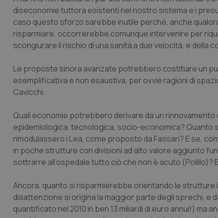
diseconomie tuttora esistenti nel nostro sistema e i presu
caso questo sforzo sarebbe inutile perché, anche qualora 
risparmiare, occorrerebbe comunque intervenire per riqu
scongiurare il rischio di una sanità a due velocità, e dell
Le proposte sinora avanzate potrebbero costituire un punto
esemplificativa e non esaustiva, per ovvie ragioni di spazio
Cavicchi.
Quali economie potrebbero derivare da un rinnovamento de
epidemiologica, tecnologica, socio-economica? Quanto si 
rimodulassero i Lea, come proposto da Fassari? E se, come
in poche strutture con divisioni ad alto valore aggiunto fun
sottrarre all’ospedale tutto ciò che non è acuto (Polillo)? 
Ancora, quanto si risparmierebbe orientando le strutture i
disattenzione si origina la maggior parte degli sprechi, e da
quantificato nel 2010 in ben 13 miliardi di euro annui!) ma 