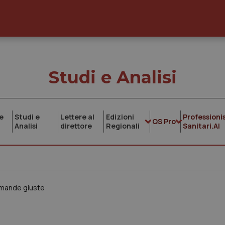
Studi e Analisi
e
Studi e
Lettere al
Edizioni
Professionis
QS Pro
Analisi
direttore
Regionali
Sanitari.AI
domande giuste