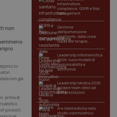
infrastrutture,
compliance, GDPR e Risk
management
ti non
Gestione
dell'Ipertensione
resistente: dalle Linee
o nemmeno
Guida alle terapie
innovative
 ampio
Leadership Infermieristica
2026: nuovi modelli di
responsabilità e
apprezzo
autonomia
vatori
tutela non già
Leadership Medica 2026:
guidare team clinici ad
alte prestazioni
n, prima di
rsalistico
AI e telemedicina nello
 of pocket).
studio odontoiatrico:
principali