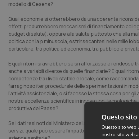
modello di Cesena?
Quali economie si otterrebbero da una coerente riconsi
effetti produrrebbero meccanismi di finanziamento collegati
budget di salute), oppure alla salute piuttosto che alla m
politica con la p minuscola, estrinsecantesi nelle mille lo
particolare, tra politica ed economia, tra pubblico e privat
E quali ritorni si avrebbero se si rafforzasse e rendesse t
anche a variabili diverse da quelle finanziarie? E quali ritor
competenze tra i livelli statale e locale, come raccomanda 
farraginoso iter procedurale delle sperimentazioni in mod
l’attività assistenziale, o si facesse la stessa cosa per gl
nostra eccellenza scientifica in innovazioni tecnologiche, 
produttiva del Paese?
Questo sito 
Se i dati resi noti dal Ministero della Salute indicano, come 
Questo sito web ut
servizi, quale può essere l’impatto di un intervento sul per
nostro sito web ac
aziende sanitarie?