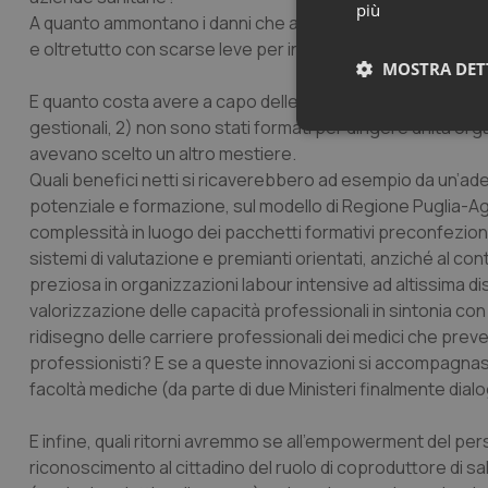
più
A quanto ammontano i danni che arrecano al sistema sanitari
e oltretutto con scarse leve per incidere sugli assetti orga
MOSTRA DET
E quanto costa avere a capo delle strutture complesse, me
gestionali, 2) non sono stati formati per dirigere unità orga
Neces
avevano scelto un altro mestiere.
Quali benefici netti si ricaverebbero ad esempio da un’adeg
potenziale e formazione, sul modello di Regione Puglia-
complessità in luogo dei pacchetti formativi preconfezionat
sistemi di valutazione e premianti orientati, anziché al cont
preziosa in organizzazioni labour intensive ad altissima 
valorizzazione delle capacità professionali in sintonia con l’
I cookie necessari con
ridisegno delle carriere professionali dei medici che preveda
e l'accesso alle aree 
professionisti? E se a queste innovazioni si accompagnas
Nome
facoltà mediche (da parte di due Ministeri finalmente dial
VISITOR_PRIVACY_
E infine, quali ritorni avremmo se all’empowerment del p
riconoscimento al cittadino del ruolo di coproduttore di salu