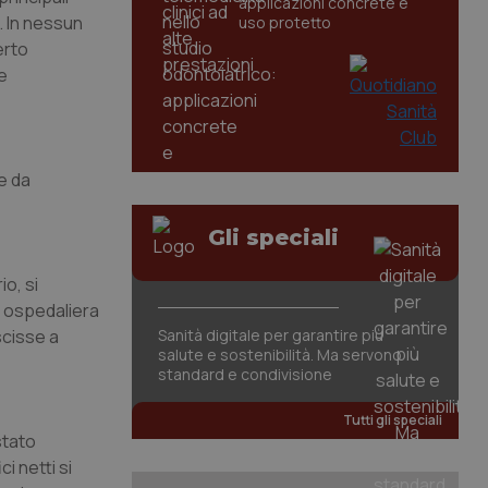
applicazioni concrete e
. In nessun
uso protetto
erto
e
e da
Gli speciali
o, si
a ospedaliera
scisse a
Sanità digitale per garantire più
salute e sostenibilità. Ma servono
standard e condivisione
Tutti gli speciali
stato
i netti si