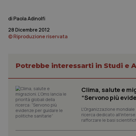
_ga_KM60CM4NPH
Paola Adinolfi
28 Dicembre 2012
© Riproduzione riservata
Nome
Nome
VISITOR_INFO1_LIV
_ga_0VMQEQKQ1N
Potrebbe interessarti in Studi e A
__Secure-YNID
Clima, salute e mig
“Servono più evide
YSC
L'Organizzazione mondiale d
ricerca dedicato all'interse
__Secure-
ROLLOUT_TOKEN
rafforzare le basi scientifich
tracking-sites-