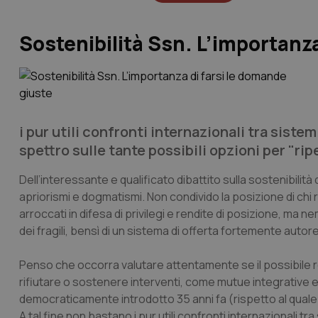
Sostenibilità Ssn. L’importanza
i pur utili confronti internazionali tra sist
spettro sulle tante possibili opzioni per "ri
Dell’interessante e qualificato dibattito sulla sostenibilità
apriorismi e dogmatismi. Non condivido la posizione di chi
arroccati in difesa di privilegi e rendite di posizione, ma n
dei fragili, bensì di un sistema di offerta fortemente autor
Penso che occorra valutare attentamente se il possibile rec
rifiutare o sostenere interventi, come mutue integrative et
democraticamente introdotto 35 anni fa (rispetto al quale 
A tal fine non bastano i pur utili confronti internazionali tr