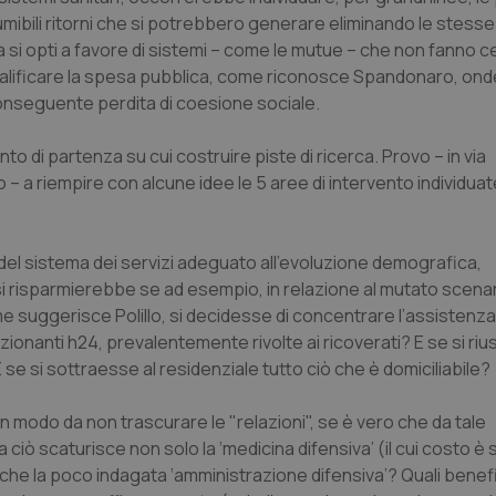
mibili ritorni che si potrebbero generare eliminando le stesse
si opti a favore di sistemi – come le mutue – che non fanno c
alificare la spesa pubblica, come riconosce Spandonaro, ond
a conseguente perdita di coesione sociale.
 di partenza su cui costruire piste di ricerca. Provo – in via
 – a riempire con alcune idee le 5 aree di intervento individuat
l sistema dei servizi adeguato all’evoluzione demografica,
risparmierebbe se ad esempio, in relazione al mutato scenari
 suggerisce Polillo, si decidesse di concentrare l’assistenz
zionanti h24, prevalentemente rivolte ai ricoverati? E se si riu
E se si sottraesse al residenziale tutto ciò che è domiciliabile?
n modo da non trascurare le "relazioni", se è vero che da tale
 ciò scaturisce non solo la ‘medicina difensiva’ (il cui costo è 
anche la poco indagata ‘amministrazione difensiva’? Quali benefic