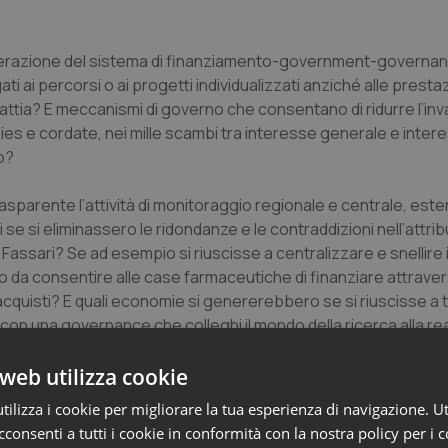
derazione del sistema di finanziamento-government-governan
 ai percorsi o ai progetti individualizzati anziché alle presta
alattia? E meccanismi di governo che consentano di ridurre l’in
bbies e cordate, nei mille scambi tra interesse generale e inter
o?
rasparente l’attività di monitoraggio regionale e centrale, es
ni se si eliminassero le ridondanze e le contraddizioni nell’attri
Fassari? Se ad esempio si riuscisse a centralizzare e snellire i
o da consentire alle case farmaceutiche di finanziare attrave
i acquisti? E quali economie si genererebbero se si riuscisse a 
con una governance che colleghi il mondo della ricerca alla re
web utilizza cookie
effetto dei DL 98/11 e 95/12, risparmi attesi di oltre 3 mld di eur
ilizza i cookie per migliorare la tua esperienza di navigazione. Ut
sonale, il cui costo grava in misura assai maggiore sul bilancio 
consenti a tutti i cookie in conformità con la nostra policy per i 