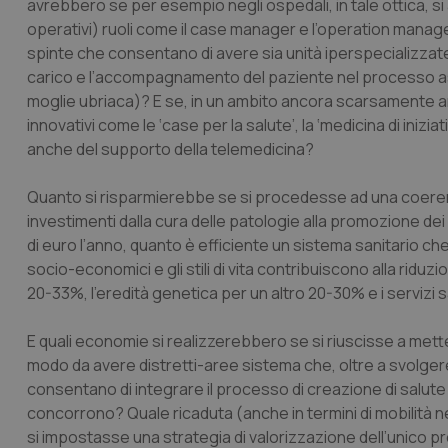
avrebbero se per esempio negli ospedali, in tale ottica, 
operativi) ruoli come il case manager e l’operation manager
spinte che consentano di avere sia unità iperspecializzate, 
carico e l’accompagnamento del paziente nel processo assi
moglie ubriaca)? E se, in un ambito ancora scarsamente ana
innovativi come le ‘case per la salute’, la ‘medicina di iniziati
anche del supporto della telemedicina?
Quanto si risparmierebbe se si procedesse ad una coerent
investimenti dalla cura delle patologie alla promozione dei
di euro l’anno, quanto è efficiente un sistema sanitario ch
socio-economici e gli stili di vita contribuiscono alla riduzi
20-33%, l’eredità genetica per un altro 20-30% e i servizi s
E quali economie si realizzerebbero se si riuscisse a mettere 
modo da avere distretti-aree sistema che, oltre a svolger
consentano di integrare il processo di creazione di salute c
concorrono? Quale ricaduta (anche in termini di mobilità n
si impostasse una strategia di valorizzazione dell’unico pr