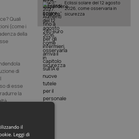
Eclissi solare del 12 agosto
2026, come osservarla in
sicurezza
ce? Quali
zioni (come i
vadenza della
esse
tendendola
buzione di
l
rso di esse
tradurre la
altà
o sui beni e
ilizzando il
delle
cookie.
Leggi di