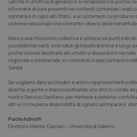
(anche in un’ottica di genere) e si rendessero le poche risor
informali e di cura presenti nei contesti comunitari, realizz
CookieScriptConse
sanitaria è in capo allo Stato, a un sistema in cui produrre 
sistema relazionale che connette i diversi determinanti de
tracking-sites-ironf
Manca una riflessione collettiva e unitaria sui punti indicati 
tracking-enable
possibili interventi, e ne valuti gli impatti di breve e lungo
tracking-sites-ironf
poche risorse destinate allo studio si disperdono nei mille ri
session-id
regionale o ministeriale, e i contributi si spezzettano in
Sanità.
_ga
Se vogliamo dare ai cittadini, e ai loro rappresentanti politi
diventa urgente e improcrastinabile uno sforzo corale da 
nostro Servizio Sanitario, per mettere a sistema i contribut
altri e con la piena disponibilità di ognuno ad imparare, di
PHPSESSID
Paola Adinolfi
Direttore Master Daosan – Università di Salerno