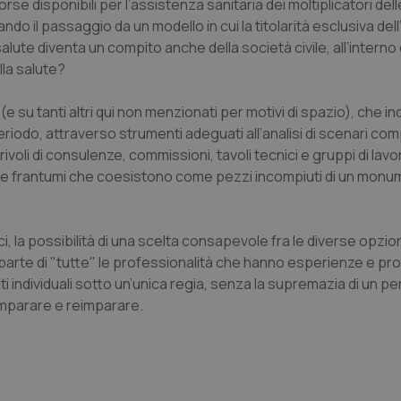
se disponibili per l’assistenza sanitaria dei moltiplicatori dell
ando il passaggio da un modello in cui la titolarità esclusiva de
nt
5 mesi 3
Questo cookie viene utilizzato da
CookieScript
settimane
Script.com per ricordare le pref
www.quotidianosanita.it
salute diventa un compito anche della società civile, all’interno 
sui cookie dei visitatori. È neces
dei cookie di Cookie-Script.com 
lla salute?
correttamente.
ish-
www.quotidianosanita.it
4
Questo cookie è impostato dall'a
(e su tanti altri qui non menzionati per motivi di spazio), che indi
settimane
abilitare il sistema di tracking a
2 giorni
 periodo, attraverso strumenti adeguati all’analisi di scenari com
ish-
www.quotidianosanita.it
4
Questo cookie è impostato dall'a
voli di consulenze, commissioni, tavoli tecnici e gruppi di lavor
settimane
assegnare un identificatore generi
 mille frantumi che coesistono come pezzi incompiuti di un monu
2 giorni
1 anno 1
Questo nome di cookie è associa
Google LLC
mese
Universal Analytics, che è un a
.quotidianosanita.it
significativo del servizio di ana
ci, la possibilità di una scelta consapevole fra le diverse opzion
utilizzato da Google. Questo cook
per distinguere utenti unici as
parte di "tutte" le professionalità che hanno esperienze e pro
generato in modo casuale come i
cliente. È incluso in ogni richiest
i individuali sotto un’unica regia, senza la supremazia di un pe
sito e utilizzato per calcolare i dat
simparare e reimparare.
sessioni e campagne per i rapporti 
Sessione
Cookie generato da applicazioni 
PHP.net
linguaggio PHP. Si tratta di un id
www.quotidianosanita.it
generico utilizzato per mantenere 
sessione utente. Normalmente 
generato in modo casuale, il mod
utilizzato può essere specifico pe