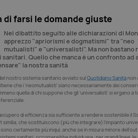
 di farsi le domande giuste
Nel dibattito seguito alle dichiarazioni di Mon
apprezzo "apriorismi e dogmatismi" tra "neo
mutualisti" e "universalisti". Ma non bastan
emi sanitari. Quello che manca è un confronto ad
pensare" la nostra sanità
 del nostro sistema sanitario avviato sul
Quotidiano Sanità
non 
 ritiene che i ‘neomutualisti’ siano necessariamente dei conser
emmeno quella di chi suppone che gli ‘universalisti’ si ergano a 
eferenziale.
upero di efficienza sia sufficiente a rendere sostenibile il Ss
 similia, che sostituiscono (più che integrare) l’impianto unive
sono certamente più iniqui, anche se in misura minore dell’out
a sistemi sanitari; occorrerebbe individuare, per grandi linee, le 