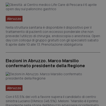
Valle D’Aosta
Oncodermatologia
Veneto
Oncoematologia
Abruzzo
Oncologia & Nutrizione
Nella struttura sanitaria è disponibile il dispositivo per il
trattamento di pazienti con eccesso ponderale che non
prevede l’utilizzo di chirurgia, endoscopia o anestesia. Open
Psoriasi & pelle
day con colloqui di gruppo gratuiti con gli specialisti sabato
6 aprile dalle 10 alle 13. Prenotazione obbligatoria
Quotidiano Cardiologia
Elezioni in Abruzzo. Marco Marsilio
Quotidiano Chirurgia
confermato presidente della Regione
Quotidiano Oncologia
Quotidiano Pediatria
Abruzzo
Con il 53,5% dei voti a favore supera il candidato di centro
Rene & patologie urogenitali
sinistra Luciano D'Amico (46,5%). Meloni: “Marsilio è il primo
Presidente nella storia dell'Abruzzo ad essere riconfermato