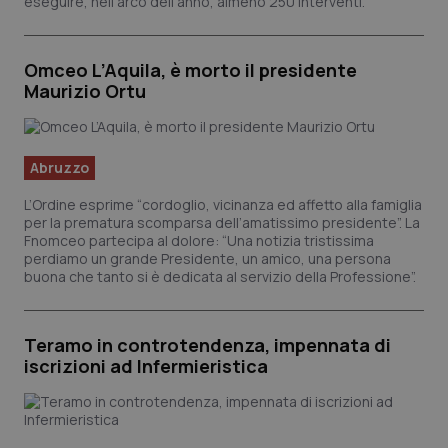
eseguire, nell’arco dell’anno, almeno 250 interventi.
lo stato d
vi
sessione.
in
pu
de
Omceo L’Aquila, è morto il presidente
vi
we
Maurizio Ortu
ut
nu
ve
de
Yo
Abruzzo
__Secure-YNID
.youtube.com
5 mesi 4
Qu
settimane
im
L’Ordine esprime “cordoglio, vicinanza ed affetto alla famiglia
Yo
per la prematura scomparsa dell’amatissimo presidente”. La
te
pr
Fnomceo partecipa al dolore: “Una notizia tristissima
de
perdiamo un grande Presidente, un amico, una persona
vi
buona che tanto si è dedicata al servizio della Professione”.
in
pu
de
vi
we
Teramo in controtendenza, impennata di
ut
iscrizioni ad Infermieristica
nu
ve
de
Yo
YSC
Sessione
Qu
Google LLC
im