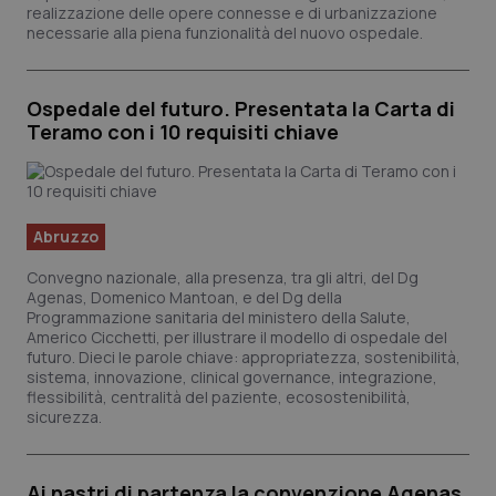
realizzazione delle opere connesse e di urbanizzazione
necessarie alla piena funzionalità del nuovo ospedale.
tracking-sites-ironfish-
www.quotidianosanita.it
4
session-id
setti
Ospedale del futuro. Presentata la Carta di
2 gio
Teramo con i 10 requisiti chiave
_ga
1 ann
Google LLC
mes
.quotidianosanita.it
Abruzzo
Convegno nazionale, alla presenza, tra gli altri, del Dg
Agenas, Domenico Mantoan, e del Dg della
Programmazione sanitaria del ministero della Salute,
Americo Cicchetti, per illustrare il modello di ospedale del
futuro. Dieci le parole chiave: appropriatezza, sostenibilità,
sistema, innovazione, clinical governance, integrazione,
flessibilità, centralità del paziente, ecosostenibilità,
sicurezza.
Ai nastri di partenza la convenzione Agenas