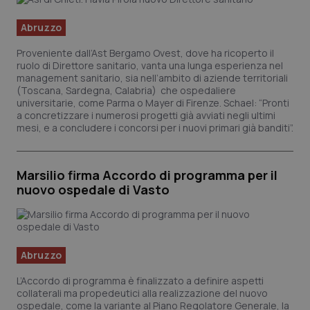
Abruzzo
Proveniente dall’Ast Bergamo Ovest, dove ha ricoperto il
ruolo di Direttore sanitario, vanta una lunga esperienza nel
management sanitario, sia nell’ambito di aziende territoriali
(Toscana, Sardegna, Calabria) che ospedaliere
universitarie, come Parma o Mayer di Firenze. Schael: “Pronti
CookieScriptConsent
5 mes
CookieScript
setti
a concretizzare i numerosi progetti già avviati negli ultimi
www.quotidianosanita.it
mesi, e a concludere i concorsi per i nuovi primari già banditi”.
Marsilio firma Accordo di programma per il
nuovo ospedale di Vasto
Abruzzo
tracking-sites-ironfish-
www.quotidianosanita.it
4
L’Accordo di programma è finalizzato a definire aspetti
tracking-enable
setti
collaterali ma propedeutici alla realizzazione del nuovo
2 gio
ospedale, come la variante al Piano Regolatore Generale, la