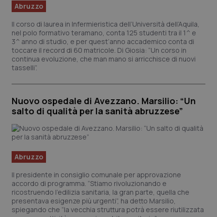
.youtube.com
Abruzzo
Yo
te
vi
Il corso di laurea in Infermieristica dell’Università dell’Aquila,
vi
nel polo formativo teramano, conta 125 studenti tra il 1^ e
3^ anno di studio, e per quest’anno accademico conta di
__Secure-
.youtube.com
5 mesi 4
Qu
ROLLOUT_TOKEN
settimane
im
toccare il record di 60 matricole. Di Giosia: “Un corso in
Yo
continua evoluzione, che man mano si arricchisce di nuovi
ge
tasselli”.
de
e 
pe
de
ut
Nuovo ospedale di Avezzano. Marsilio: “Un
salto di qualità per la sanità abruzzese”
tracking-sites-
www.quotidianosanita.it
4
Qu
ironfish-tracking-
settimane
im
named-enable
2 giorni
da
pe
si
so
ut
Abruzzo
id
We
Il presidente in consiglio comunale per approvazione
accordo di programma. “Stiamo rivoluzionando e
ricostruendo l'edilizia sanitaria, la gran parte, quella che
presentava esigenze più urgenti”, ha detto Marsilio,
spiegando che “la vecchia struttura potrà essere riutilizzata