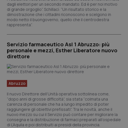
dagli elettori per un secondo mandato. Ed è per noi motivo
Salute orale & impianti
di grande orgoglio”. Schillaci: “Un risultato storico e la
dimostrazione che i cittadini riconoscono e scelgono in
modo netto il buongoverno, quello che il centrodestra
Sangue & coagulazione
rappresenta”.
Tiroide
Servizio farmaceutico Asl 1 Abruzzo: più
personale e mezzi, Esther Liberatore nuovo
Tumore al seno
direttore
Tumore ovarico
Tumori del Polmone & Testa Collo
Abruzzo
Il nuovo Direttore dell’Unità operativa sottolinea come,
Tumori gastrointestinali
“dopo anni di grosse difficoltà”, sia stata “colmata una
carenza di personale che ha a lungo impedito di poter
raggiungere gli obiettivi prefissati”. Tra le novità, anche il
Ulcera & Reflusso
nuovo mezzo su cui il Servizio può contare per migliorare la
consegna e la distribuzione di farmaci preparati all’ospedale
di L’Aquila e poi distribuiti ai presidi della provincia.
Vaccini