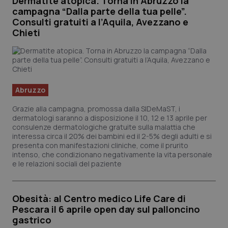
Dermatite atopica. Torna in Abruzzo la
campagna “Dalla parte della tua pelle”.
Piemonte
HIV
Consulti gratuiti a l’Aquila, Avezzano e
Chieti
Provincia Autonoma di Bolzano
Infezioni & Febbre
Provincia Autonoma di Trento
Ipertensione & Scompenso
Abruzzo
Puglia
Malattie rare
Grazie alla campagna, promossa dalla SIDeMaST, i
dermatologi saranno a disposizione il 10, 12 e 13 aprile per
Sardegna
Malattia di Crohn & Rettocolite Ulcerosa
consulenze dermatologiche gratuite sulla malattia che
interessa circa il 20% dei bambini ed il 2-5% degli adulti e si
presenta con manifestazioni cliniche, come il prurito
Sicilia
Neuroscienze & patologie neurodegenerative
intenso, che condizionano negativamente la vita personale
e le relazioni sociali del paziente
Toscana
Obesità
Obesità: al Centro medico Life Care di
Umbria
Oftalmologia
Pescara il 6 aprile open day sul palloncino
gastrico