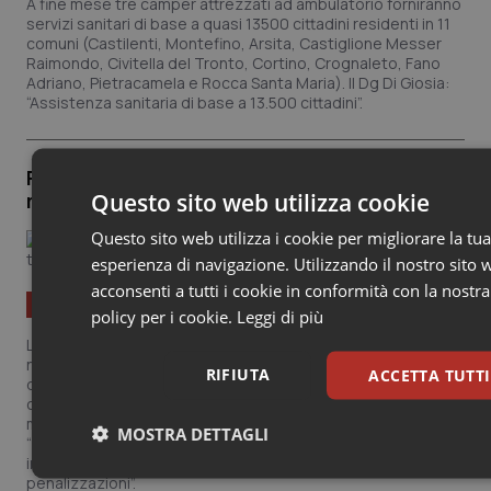
A fine mese tre camper attrezzati ad ambulatorio forniranno
servizi sanitari di base a quasi 13500 cittadini residenti in 11
comuni (Castilenti, Montefino, Arsita, Castiglione Messer
Raimondo, Civitella del Tronto, Cortino, Crognaleto, Fano
Adriano, Pietracamela e Rocca Santa Maria). Il Dg Di Giosia:
“Assistenza sanitaria di base a 13.500 cittadini”.
Rete ospedaliera Abruzzo. Marsilio: “Un
Questo sito web utilizza cookie
modello, senza tagliare servizi e posti letto”
Questo sito web utilizza i cookie per migliorare la tu
esperienza di navigazione. Utilizzando il nostro sito
acconsenti a tutti i cookie in conformità con la nostra
Abruzzo
policy per i cookie.
Leggi di più
La Regione ha puntato a realizzare “una rete a misura della
nostra regione, con il dichiarato intento di dare risposte
RIFIUTA
ACCETTA TUTTI
quanto più vicine e personalizzate a chi è bisognoso di cure,
con particolare attenzione a chi risiede nelle zone interne e
montuose”, ha spiegato Marsilio. La nuova rete ospedaliera
MOSTRA DETTAGLI
“deroga, in molti punti, le prescrizioni del decreto Lorenzin,
inattuabili in Abruzzo perché avrebbero creato tagli e
Necessari
Statistici
Marketin
penalizzazioni”.