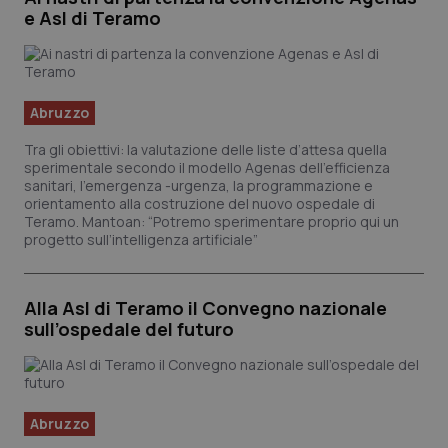
e Asl di Teramo
Abruzzo
Tra gli obiettivi: la valutazione delle liste d’attesa quella
sperimentale secondo il modello Agenas dell’efficienza
sanitari, l’emergenza -urgenza, la programmazione e
orientamento alla costruzione del nuovo ospedale di
Teramo. Mantoan: “Potremo sperimentare proprio qui un
progetto sull’intelligenza artificiale”
PHPSESSID
Sessi
PHP.net
www.quotidianosanita.it
Alla Asl di Teramo il Convegno nazionale
sull’ospedale del futuro
Abruzzo