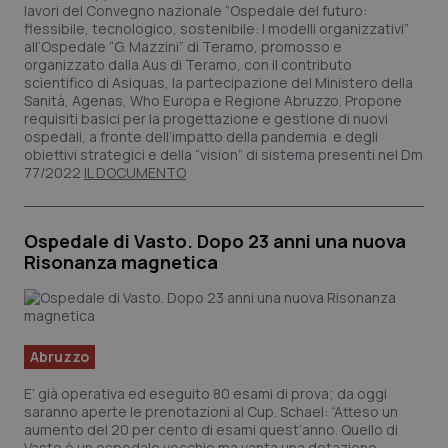
lavori del Convegno nazionale “Ospedale del futuro:
flessibile, tecnologico, sostenibile: I modelli organizzativi”
all’Ospedale “G. Mazzini” di Teramo, promosso e
organizzato dalla Aus di Teramo, con il contributo
scientifico di Asiquas, la partecipazione del Ministero della
Sanità, Agenas, Who Europa e Regione Abruzzo. Propone
requisiti basici per la progettazione e gestione di nuovi
ospedali, a fronte dell’impatto della pandemia e degli
obiettivi strategici e della “vision” di sistema presenti nel Dm
77/2022
IL DOCUMENTO
Ospedale di Vasto. Dopo 23 anni una nuova
Risonanza magnetica
Abruzzo
E’ già operativa ed eseguito 80 esami di prova; da oggi
saranno aperte le prenotazioni al Cup. Schael: “Atteso un
aumento del 20 per cento di esami quest’anno. Quello di
Vasto è un ospedale vecchio ma vanta una dotazione