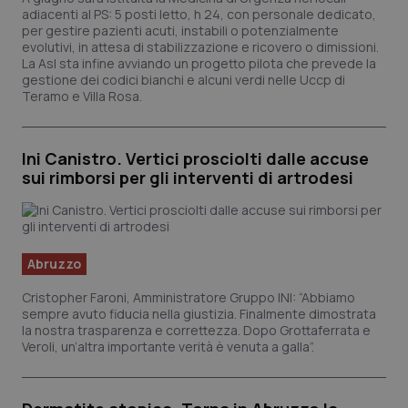
Calabria
Asma & BPCO
adiacenti al PS: 5 posti letto, h 24, con personale dedicato,
per gestire pazienti acuti, instabili o potenzialmente
evolutivi, in attesa di stabilizzazione e ricovero o dimissioni.
Campania
Car-T
La Asl sta infine avviando un progetto pilota che prevede la
gestione dei codici bianchi e alcuni verdi nelle Uccp di
Teramo e Villa Rosa.
Emilia-Romagna
Colesterolo & coronaropatie
Friuli Venezia Giulia
Dermatite Atopica
Ini Canistro. Vertici prosciolti dalle accuse
sui rimborsi per gli interventi di artrodesi
Lazio
Diabete & glucometri
Liguria
Disturbi dell’umore
Abruzzo
Lombardia
Dolore
Cristopher Faroni, Amministratore Gruppo INI: “Abbiamo
sempre avuto fiducia nella giustizia. Finalmente dimostrata
la nostra trasparenza e correttezza. Dopo Grottaferrata e
Marche
Donna & Salute
Veroli, un’altra importante verità è venuta a galla”.
Molise
Epatiti