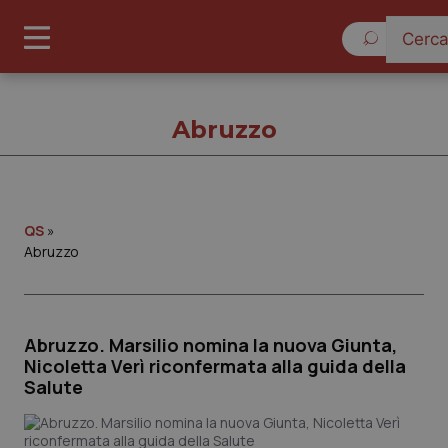
Lunedì 10 
Abruzzo
Abruzzo
QS
»
Abruzzo
Cronache
Governo e Parlamento
Abruzzo. Marsilio nomina la nuova Giunta,
Nicoletta Verì riconfermata alla guida della
Salute
Regioni e Asl
Lavoro e Professioni