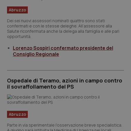
Abruzzo
Scienza e Farmaci
Dei sei nuovi assessori nominati quattro sono stati
confermati e con le stesse deleghe. All’assessore alla
Studi e Analisi
Salute riconfermata anche la delega alla
famiglia e alle pari
opportunità.
Lettere al direttore
Lorenzo Sospiri confermato presidente del
Consiglio Regionale
Edizioni Regionali
QS Pro
Ospedale di Teramo, azioni in campo contro
il sovraffollamento del PS
Professionisti Sanitari.AI
Abruzzo
QS Pro Gold
Abruzzo
QS Club
Newsletter
Basilicata
Artrite & artrosi
Parte in via sperimentale l’osservazione breve specialistica.
A giugno sarà istituita la Medicina di Urgenza nei locali