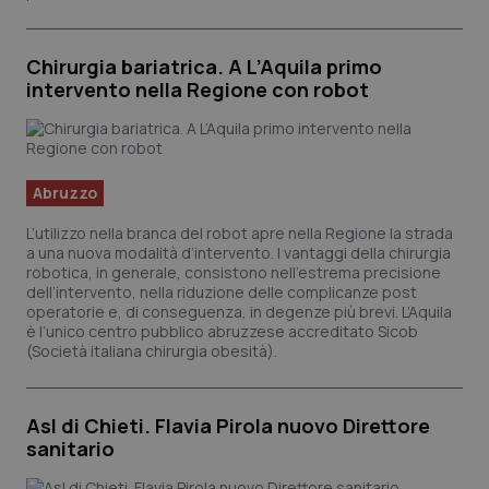
Chirurgia bariatrica. A L’Aquila primo
intervento nella Regione con robot
Necessari
Statistici
Marketing
I cookie necessari contribuiscono a rendere fruibile il sito web
Abruzzo
abilitandone funzionalità di base quali la navigazione sulle pagine e
l'accesso alle aree protette del sito. Il sito web non è in grado di
L’utilizzo nella branca del robot apre nella Regione la strada
funzionare correttamente senza questi cookie.
a una nuova modalità d’intervento. I vantaggi della chirurgia
Nome
Fornitore
/
Dominio
Scade
robotica, in generale, consistono nell’estrema precisione
dell’intervento, nella riduzione delle complicanze post
VISITOR_PRIVACY_METADATA
5 mes
YouTube
operatorie e, di conseguenza, in degenze più brevi. L’Aquila
setti
.youtube.com
è l’unico centro pubblico abruzzese accreditato Sicob
(Società italiana chirurgia obesità).
Asl di Chieti. Flavia Pirola nuovo Direttore
sanitario