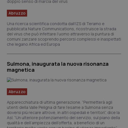
Abruzzo
Una ricerca scientifica condotta dall’IZS di Teramo e
pubblicata
Nature Communications,
ricostruisce la strada
del virus che può infettare l’uomo attraverso la puntura di
comuni zanzare scoprendo percorsi complessi e inaspettati
che legano Africa ed Europa
Sulmona, inaugurata la nuova risonanza
magnetica
Abruzzo
Apparecchiatura di ultima generazione. “Permetterà agli
utenti della Valle Peligna di fare l’esame a Sulmona senza
doversi più recare altrove, in altri ospedali e territori”, dice la
Asl. “Un ulteriore potenziamento del servizio, sul piano della
qualità e dell’ampiezza dell’offerta, a beneficio di un
territorio molto vasto con un bacino di utenza importante”.