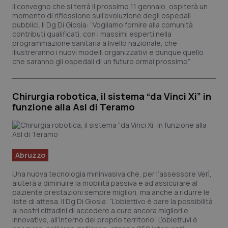
Il convegno che si terrà il prossimo 11 gennaio, ospiterà un
momento di riflessione sull’evoluzione degli ospedali
pubblici. Il Dg Di Giosia: “Vogliamo fornire alla comunità
contributi qualificati, con i massimi esperti nella
programmazione sanitaria a livello nazionale, che
illustreranno i nuovi modelli organizzativi e dunque quello
che saranno gli ospedali di un futuro ormai prossimo”
_ga_KM60CM4NPH
.quotidianosanita.it
1 ann
mes
Chirurgia robotica, il sistema “da Vinci Xi” in
funzione alla Asl di Teramo
Abruzzo
Fornitore
/
Nome
Scadenza
Descrizi
Una nuova tecnologia mininvasiva che, per l’assessore Verì,
Nome
Dominio
Fornitore
/
Dominio
Scadenza
De
aiuterà a diminuire la mobilità passiva e ad assicurare al
paziente prestazioni sempre migliori, ma anche a ridurre le
_ga_0VMQEQKQ1N
VISITOR_INFO1_LIVE
.quotidianosanita.it
1 anno 1
5 mesi 4
Questo
Qu
Google LLC
mese
settimane
cookie v
im
.youtube.com
liste di attesa. Il Dg Di Giosia: “L’obiettivo è dare la possibilità
utilizzato
Yo
ai nostri cittadini di accedere a cure ancora migliori e
Google
te
innovative, all’interno del proprio territorio”. L’obiettuvi è
Analytics
pr
mantene
de