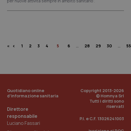
per nuove attività sempre in ambito sanitario”.
…
…
‹
«
1
2
3
4
5
6
28
29
30
55
Quotidiano online
Copyright 2013-2026
d'informazione sanitaria
© Homnya Srl
Tutti i diritti sono
riservati
Direttore
responsabile
P.I. e C.F. 13026241003
Luciano Fassari
Iscrizione al ROC