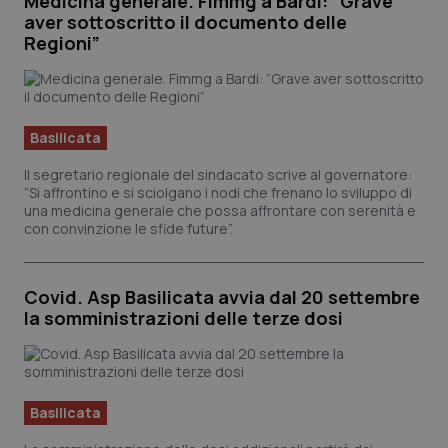
Medicina generale. Fimmg a Bardi: “Grave
aver sottoscritto il documento delle
Regioni”
Basilicata
Il segretario regionale del sindacato scrive al governatore:
“Si affrontino e si sciolgano i nodi che frenano lo sviluppo di
una medicina generale che possa affrontare con serenità e
con convinzione le sfide future”.
Covid. Asp Basilicata avvia dal 20 settembre
_ga_KM60CM4NPH
.quotidianosanita.it
1 ann
la somministrazioni delle terze dosi
mes
Basilicata