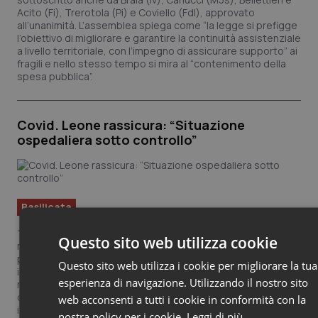
Acito (Fi), Trerotola (Pi) e Coviello (FdI), approvato
all’unanimità. L’assemblea spiega come “la legge si prefigge
l’obiettivo di migliorare e garantire la continuità assistenziale
a livello territoriale, con l’impegno di assicurare supporto” ai
fragili e nello stesso tempo si mira al “contenimento della
spesa pubblica”.
Covid. Leone rassicura: “Situazione
ospedaliera sotto controllo”
Basilicata
“Come certifica la Fondazione Gimbe: : la nostra regione è
Questo sito web utilizza cookie
molto al di sotto della soglia di emergenza, con il 7% dei
posti letto occupati in area medica, e lo 0% nelle terapie
Questo sito web utilizza i cookie per migliorare la tua
intensive. La campagna vaccinale in Basilicata ha dei numeri
esperienza di navigazione. Utilizzando il nostro sito
molto positivi, in perfetta media nazionale. Adesso
dobbiamo spingere maggiormente sulle terze dosi, anche
web acconsenti a tutti i cookie in conformità con la
io” come Bardi “farò la dose booster nei prossimi giorni”.
nostra policy per i cookie.
Leggi di più