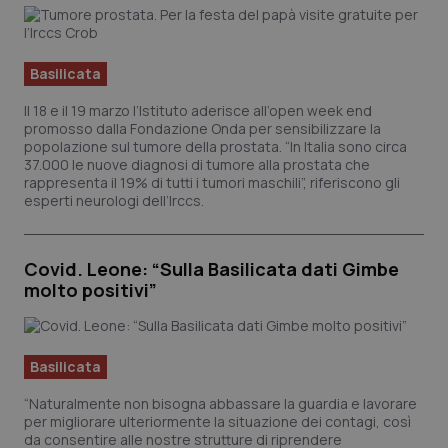
Piemonte
HIV
Basilicata
Provincia Autonoma di Bolzano
Infezioni & Febbre
Il 18 e il 19 marzo l’Istituto aderisce all’open week end
promosso dalla Fondazione Onda per sensibilizzare la
Provincia Autonoma di Trento
Ipertensione & Scompenso
popolazione sul tumore della prostata. “In Italia sono circa
37.000 le nuove diagnosi di tumore alla prostata che
rappresenta il 19% di tutti i tumori maschili”, riferiscono gli
Puglia
Malattie rare
esperti neurologi dell’Irccs.
Sardegna
Malattia di Crohn & Rettocolite Ulcerosa
Covid. Leone: “Sulla Basilicata dati Gimbe
molto positivi”
Sicilia
Neuroscienze & patologie neurodegenerative
Toscana
Obesità
Basilicata
Umbria
Oftalmologia
“Naturalmente non bisogna abbassare la guardia e lavorare
per migliorare ulteriormente la situazione dei contagi, così
da consentire alle nostre strutture di riprendere