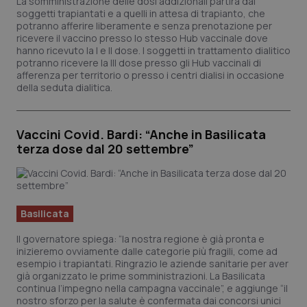
La somministrazione delle dosi addizionali partirà dai
soggetti trapiantati e a quelli in attesa di trapianto, che
potranno afferire liberamente e senza prenotazione per
Fornitore
/
Nome
Scadenza
Descrizio
ricevere il vaccino presso lo stesso Hub vaccinale dove
Nome
Dominio
Fornitore
/
Dominio
Scadenza
De
hanno ricevuto la I e II dose. I soggetti in trattamento dialitico
_ga_0VMQEQKQ1N
VISITOR_INFO1_LIVE
.quotidianosanita.it
1 anno 1
5 mesi 4
Questo
Qu
Google LLC
potranno ricevere la III dose presso gli Hub vaccinali di
mese
settimane
cookie
im
.youtube.com
afferenza per territorio o presso i centri dialisi in occasione
viene
Yo
della seduta dialitica.
utilizzato
te
da Googl
pr
Analytics
de
per
vi
mantener
inc
Vaccini Covid. Bardi: “Anche in Basilicata
lo stato
pu
della
de
terza dose dal 20 settembre”
sessione.
vis
we
ut
nu
ve
del
Yo
Basilicata
__Secure-YNID
.youtube.com
5 mesi 4
Qu
Il governatore spiega: “la nostra regione è già pronta e
settimane
im
inizieremo ovviamente dalle categorie più fragili, come ad
Yo
te
esempio i trapiantati. Ringrazio le aziende sanitarie per aver
pr
già organizzato le prime somministrazioni. La Basilicata
de
continua l’impegno nella campagna vaccinale”, e aggiunge “il
vi
inc
nostro sforzo per la salute è confermata dai concorsi unici