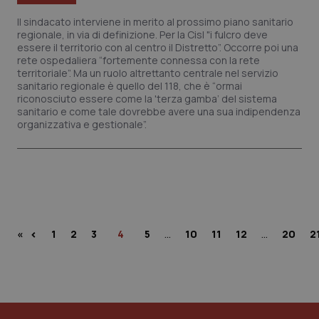
Il sindacato interviene in merito al prossimo piano sanitario
regionale, in via di definizione. Per la Cisl "i fulcro deve
essere il territorio con al centro il Distretto”. Occorre poi una
rete ospedaliera “fortemente connessa con la rete
territoriale”. Ma un ruolo altrettanto centrale nel servizio
sanitario regionale è quello del 118, che è “ormai
riconosciuto essere come la 'terza gamba’ del sistema
sanitario e come tale dovrebbe avere una sua indipendenza
organizzativa e gestionale”.
…
…
‹
«
1
2
3
4
5
10
11
12
20
2