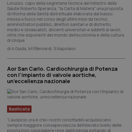
Lorusso, capo della segretaria tecnica del ministro della
Salute Roberto Speranza, "la Carta di Matera" una proposta
di riforma della Sanità distrettuale elaborata dal basso,
messa a fuoco nel corso degli ultimi mesi da tecnici,
amministratori pubblici, direttori sanitari e di distretto,
medici e sindacalisti, docenti universitari e addetti ai lavori,
tracking-sites-ironfish-
www.quotidianosanita.it
4
oltre che esponenti del mondo dell'economia e della cultura
tracking-enable
settim
di cinque
2 gio
A.Guida, M.P.Bernardi, S.Napolano
tracking-sites-ironfish-
www.quotidianosanita.it
4
Aor San Carlo. Cardiochirurgia di Potenza
session-id
settim
con l’impianto di valvole aortiche,
2 gio
un’eccellenza nazionale
_ga
1 ann
Google LLC
mes
.quotidianosanita.it
Basilicata
“L’auspicio ora è che i nostri concittadini acquisiscano
sempre maggiore consapevolezza dell’elevato livello delle
prestazioni ospedaliere rese dall’Azienda evitando di