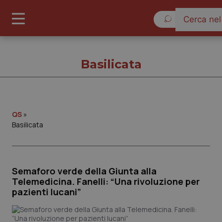
Domenica 9 Agos
Basilicata
Basilicata
QS
»
Basilicata
Cronache
Governo e Parlamento
Semaforo verde della Giunta alla
Telemedicina. Fanelli: “Una rivoluzione per
pazienti lucani”
Regioni e Asl
Lavoro e Professioni