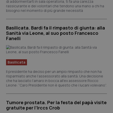
di addormentarti in sala operatoria, ti fa una carezza
Calabria
Asma & BPCO
rassicurante e dei volontari che tendono una mano a chi ha
bisogno nel momento di più grande necessità
Campania
Car-T
Basilicata. Bardi fa il rimpasto di giunta: alla
Emilia-Romagna
Colesterolo & coronaropatie
Sanità via Leone, al suo posto Francesco
Fanelli
Friuli Venezia Giulia
Dermatite Atopica
Lazio
Diabete & glucometri
Basilicata
Liguria
Disturbi dell’umore
Il presidente ha deciso per un ampio rimpasto che non ha
risparmiato anche l’assessorato alla sanità. Una decisione
che ha lasciato l’amaro in bocca all’ex assessore Rocco
Lombardia
Dolore
Leone: “Caro Presidente non è questo che i lucani volevano”.
Marche
Donna & Salute
Tumore prostata. Per la festa del papà visite
gratuite per l’Irccs Crob
Molise
Epatiti