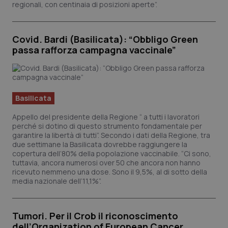
pu
regionali, con centinaia di posizioni aperte”.
de
vis
we
ut
nu
Covid. Bardi (Basilicata): “Obbligo Green
ve
passa rafforza campagna vaccinale”
del
Yo
YSC
Sessione
Qu
Google LLC
im
.youtube.com
Yo
te
Basilicata
vi
vi
Appello del presidente della Regione “ a tutti i lavoratori
__Secure-
.youtube.com
5 mesi 4
Qu
perché si dotino di questo strumento fondamentale per
ROLLOUT_TOKEN
settimane
im
garantire la libertà di tutti”. Secondo i dati della Regione, tra
Yo
due settimane la Basilicata dovrebbe raggiungere la
ge
de
copertura dell’80% della popolazione vaccinabile. “Ci sono,
e 
tuttavia, ancora numerosi over 50 che ancora non hanno
pe
ricevuto nemmeno una dose. Sono il 9,5%, al di sotto della
de
media nazionale dell’11,1%”.
ut
tracking-sites-
www.quotidianosanita.it
4
Qu
ironfish-tracking-
settimane
im
named-enable
2 giorni
da
Tumori. Per il Crob il riconoscimento
per
si
dell’Organization of European Cancer