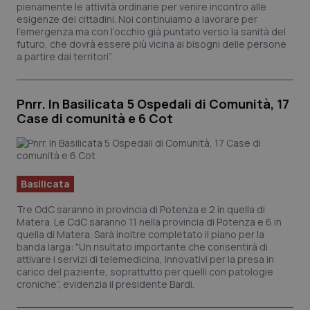
Valle D’Aosta
Oncodermatologia
pienamente le attività ordinarie per venire incontro alle
esigenze dei cittadini. Noi continuiamo a lavorare per
l’emergenza ma con l’occhio già puntato verso la sanità del
Veneto
Oncoematologia
futuro, che dovrà essere più vicina ai bisogni delle persone
a partire dai territori”.
Oncologia & Nutrizione
Pnrr. In Basilicata 5 Ospedali di Comunità, 17
Psoriasi & pelle
Case di comunità e 6 Cot
Quotidiano Cardiologia
Quotidiano Chirurgia
Basilicata
Tre OdC saranno in provincia di Potenza e 2 in quella di
Quotidiano Oncologia
Matera. Le CdC saranno 11 nella provincia di Potenza e 6 in
quella di Matera. Sarà inoltre completato il piano per la
banda larga: "Un risultato importante che consentirà di
Quotidiano Pediatria
attivare i servizi di telemedicina, innovativi per la presa in
carico del paziente, soprattutto per quelli con patologie
croniche”, evidenzia il presidente Bardi.
Rene & patologie urogenitali