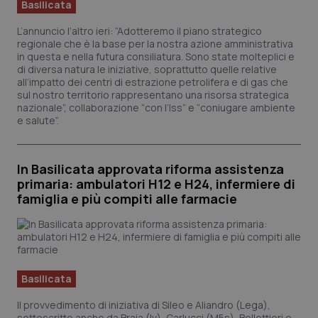
Basilicata
L’annuncio l’altro ieri: “Adotteremo il piano strategico
regionale che è la base per la nostra azione amministrativa
in questa e nella futura consiliatura. Sono state molteplici e
di diversa natura le iniziative, soprattutto quelle relative
all’impatto dei centri di estrazione petrolifera e di gas che
sul nostro territorio rappresentano una risorsa strategica
nazionale”, collaborazione “con l’Iss” e “coniugare ambiente
e salute”.
In Basilicata approvata riforma assistenza
primaria: ambulatori H12 e H24, infermiere di
famiglia e più compiti alle farmacie
Basilicata
Il provvedimento di iniziativa di Sileo e Aliandro (Lega),
sottoscritto anche da Braia (Iv), Carlucci (M5s), Bellettieri e