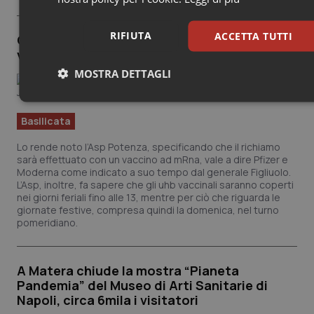
RIFIUTA
ACCETTA TUTTI
Covid. A Potenza via ai richiami per chi si è
vaccinato con Janssen
MOSTRA DETTAGLI
Necessari
Statistici
Marketing
Basilicata
Lo rende noto l’Asp Potenza, specificando che il richiamo
sarà effettuato con un vaccino ad mRna, vale a dire Pfizer e
Moderna come indicato a suo tempo dal generale Figliuolo.
L’Asp, inoltre, fa sapere che gli uhb vaccinali saranno coperti
nei giorni feriali fino alle 13, mentre per ciò che riguarda le
Necessari
Statistici
Marketing
giornate festive, compresa quindi la domenica, nel turno
pomeridiano.
I cookie necessari contribuiscono a rendere fruibile il sito web
abilitandone funzionalità di base quali la navigazione sulle pagine e
l'accesso alle aree protette del sito. Il sito web non è in grado di
funzionare correttamente senza questi cookie.
A Matera chiude la mostra “Pianeta
Pandemia” del Museo di Arti Sanitarie di
Nome
Fornitore
/
Dominio
Scade
Napoli, circa 6mila i visitatori
VISITOR_PRIVACY_METADATA
5 mes
YouTube
settim
.youtube.com