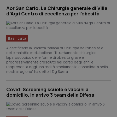
Salute orale & impianti
Aor San Carlo. La Chirurgia generale di Villa
d’Agri Centro di eccellenza per l’obesità
Sangue & coagulazione
Tiroide
Basilicata
Tumore al seno
A certificarlo la Società italiana di Chirurgia dell’obesità e
delle malattie metaboliche. “Il trattamento chirurgico
laparoscopico delle forme di obesità grave è
Tumore ovarico
progressivamente cresciuto nel corso degli anni e
rappresenta oggi una realtà ampiamente consolidata nella
nostra regione” ha detto il Dg Spera
Tumori del Polmone & Testa Collo
Tumori gastrointestinali
Covid. Screening scuole e vaccini a
domicilio, in arrivo 3 team della Difesa
Ulcera & Reflusso
Vaccini