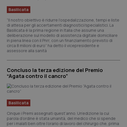
Basilicata
Scienza e Farmaci
“Il nostro obiettivo è ridurre l’ospedalizzazione, tempi e liste
di attesa per gli accertamenti diagnostici/specialistici. La
Studi e Analisi
Basilicata è la prima regione in Italia che assume una
deliberazione sul modello di assistenza digitale domiciliare
in piena linea con il Pnrr, con un finanziamento previsto di
Lettere al direttore
circa 8 milioni di euro” ha detto il vicepresidente e
assessore alla sanità
Edizioni Regionali
Concluso la terza edizione del Premio
QS Pro
“Agata contro il cancro”
Professionisti Sanitari.AI
Abruzzo
QS Pro Gold
Basilicata
Cinque i Premi assegnati quest’anno. Un’edizione la cui
QS Club
Newsletter
Basilicata
Artrite & artrosi
parola d’ordine è stata umanità, del medico che si spende
per i malati ben oltre l’orario di lavoro del chirurgo che, prima