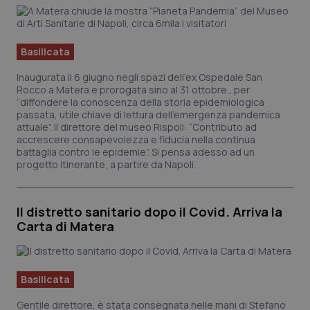
Basilicata
Inaugurata il 6 giugno negli spazi dell’ex Ospedale San
Rocco a Matera e prorogata sino al 31 ottobre., per
“diffondere la conoscenza della storia epidemiologica
passata, utile chiave di lettura dell’emergenza pandemica
attuale”. Il direttore del museo Rispoli: “Contributo ad
accrescere consapevolezza e fiducia nella continua
battaglia contro le epidemie”. Si pensa adesso ad un
progetto itinerante, a partire da Napoli.
Il distretto sanitario dopo il Covid. Arriva la
CookieScriptConsent
5 mes
CookieScript
settim
www.quotidianosanita.it
Carta di Matera
Basilicata
Gentile direttore, è stata consegnata nelle mani di Stefano