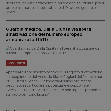
ricercare ingiustificatamente fuori regione soluzioni ai propri
problemi di salute” ha sottolineato il Direttore generale
Spera
Guardia medica. Dalla Giunta via libera
all’attivazione del numero europeo
armonizzato 116117
Basilicata
Approvato il documento tecnico e il Progetto di attivazione,
in recepimento dell’Accordo Stato-Regioni del 24 novembre
2016. Bardi e Leone: “Un importantissimo strumento
destinato in particolare a potenziare e supportare il
‘Servizio di Guardia Medica per cure non urgenti’ presente
sul vasto territorio lucano”.
PHPSESSID
Sessi
PHP.net
www.quotidianosanita.it