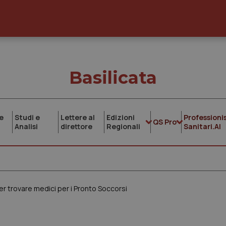
Basilicata
e
Studi e
Lettere al
Edizioni
Professionis
QS Pro
Analisi
direttore
Regionali
Sanitari.AI
er trovare medici per i Pronto Soccorsi