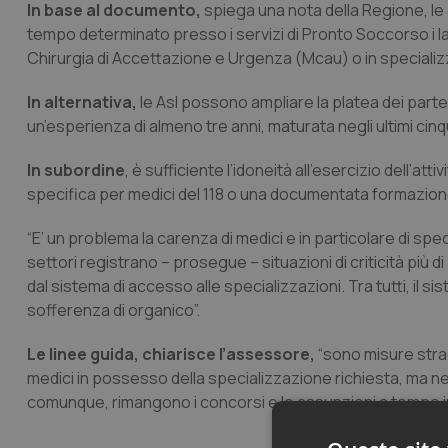
In base al documento,
spiega una nota della Regione, le 
tempo determinato presso i servizi di Pronto Soccorso i laur
Chirurgia di Accettazione e Urgenza (Mcau) o in specializz
In alternativa,
le Asl possono ampliare la platea dei part
un’esperienza di almeno tre anni, maturata negli ultimi cin
In subordine
, è sufficiente l’idoneità all’esercizio dell’a
specifica per medici del 118 o una documentata formazione
“E’ un problema la carenza di medici e in particolare di speci
settori registrano – prosegue – situazioni di criticità più d
dal sistema di accesso alle specializzazioni. Tra tutti, il
sofferenza di organico”.
Le linee guida, chiarisce l’assessore,
“sono misure strao
medici in possesso della specializzazione richiesta, ma nec
comunque, rimangono i concorsi e le assunzioni a tempo i