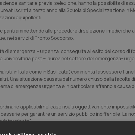
aziende sanitarie previa selezione, hanno la possibilità di as
eati iscritti al terzo anno alla Scuola di Specializzazione in M
azioni equipollenti.
ecipanti ammettendo alle procedure di selezione i medici che 
que, nei servizi di Pronto Soccorso.
ttività di emergenza – urgenza, conseguita all’esito del corso di
 universitaria post – laurea nel settore dell’emergenza- urg
alisti, in Italia come in Basilicata”, commenta l’assessore Fanelli
i altri. Una situazione causata dal numero chiuso della facoltà d
 sistema di emergenza urgenza è in particolare affanno a causa d
rdinarie applicabili nel caso risulti oggettivamente impossibil
essarie per garantire un servizio pubblico indifferibile. La nos
ndeterminato”.