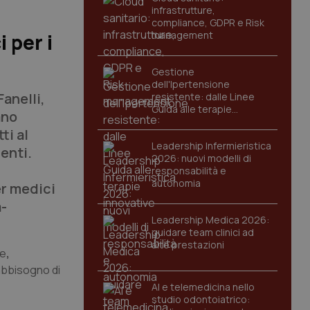
infrastrutture,
compliance, GDPR e Risk
management
 per i
Gestione
dell'Ipertensione
anelli,
resistente: dalle Linee
Guida alle terapie
ano
innovative
ti al
Leadership Infermieristica
enti.
2026: nuovi modelli di
responsabilità e
autonomia
er medici
a-
Leadership Medica 2026:
guidare team clinici ad
alte prestazioni
te
,
fabbisogno di
AI e telemedicina nello
studio odontoiatrico: