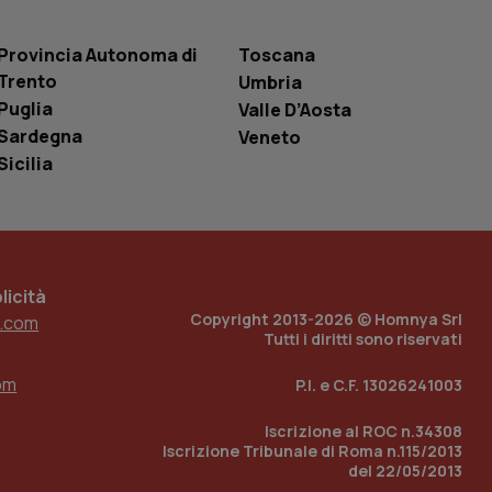
entificatore
le variabili di
è un numero
Provincia Autonoma di
Toscana
o in cui viene
r il sito, ma un
Trento
Umbria
tato di accesso per
Puglia
Valle D’Aosta
a Google Analytics
Sardegna
Veneto
sione.
Sicilia
 tenere traccia
i Youtube incorporati
tics per mantenere
tore del sito web sta
icità
ell'interfaccia di
Copyright 2013-2026 © Homnya Srl
.com
Tutti i diritti sono riservati
 tenere traccia
i Youtube incorporati
om
P.I. e C.F. 13026241003
tore del sito web sta
ell'interfaccia di
Iscrizione al ROC n.34308
 tenere traccia
Iscrizione Tribunale di Roma n.115/2013
del 22/05/2013