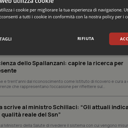
web utilizza cookie
ilizza i cookie per migliorare la tua esperienza di navigazione. Ut
consenti a tutti i cookie in conformità con la nostra policy per i 
RIFIUTA
TAGLI
ACC
a
sari
Statistici
Mar
ienza dello Spallanzani: capire la ricerca per
esente
e e trent'anni dal riconoscimento come Istituto di ricovero e cura a 
rrenze che rappresentano l'occasione per riflettere sul...
Necessari
Statistici
Marketing
crive al ministro Schillaci: “Gli attuali indica
tribuiscono a rendere fruibile il sito web abilitandone funzionalità di base quali la nav
protette del sito. Il sito web non è in grado di funzionare correttamente senza questi coo
 qualità reale del Ssn”
Fornitore
/
Dominio
Scadenza
Descrizione
 Ministero della Salute di rivedere il sistema con cui vengono misur