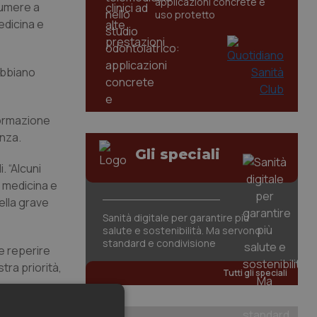
applicazioni concrete e
sumere a
uso protetto
edicina e
abbiano
 formazione
enza.
Gli speciali
. “Alcuni
i medicina e
ella grave
Sanità digitale per garantire più
salute e sostenibilità. Ma servono
standard e condivisione
e reperire
tra priorità,
Tutti gli speciali