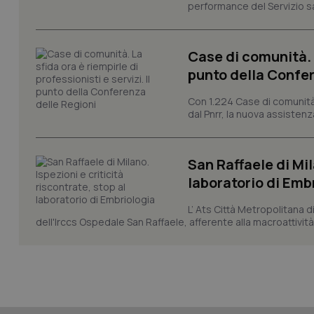
VISITOR_PRIVACY_
performance del Servizio san
Case di comunità. L
CookieScriptConse
punto della Confer
Con 1.224 Case di comunità a
dal Pnrr, la nuova assistenza
tracking-sites-ironf
tracking-enable
San Raffaele di Mil
tracking-sites-ironf
laboratorio di Emb
session-id
L’ Ats Città Metropolitana d
_ga
dell'Irccs Ospedale San Raffaele, afferente alla macroattività 
PHPSESSID