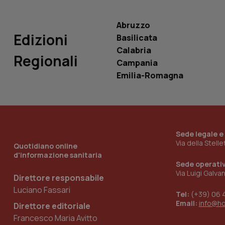
Abruzzo
Edizioni
Basilicata
Calabria
Regionali
_ga_KM60CM4NPH
Campania
Emilia-Romagna
Nome
Nome
VISITOR_INFO1_LIV
_ga_0VMQEQKQ1N
Sede legale e
Via della Stell
Quotidiano online
d'informazione sanitaria
__Secure-YNID
Sede operati
Via Luigi Galva
Direttore responsabile
Luciano Fassari
Tel:
(+39) 06 
Email:
info@h
Direttore editoriale
YSC
Francesco Maria Avitto