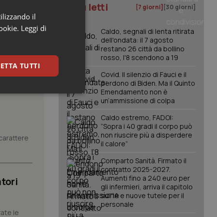
I più letti
[7 giorni]
[30 giorni]
ilizzando il
cookie.
Leggi di
Caldo, segnali di lenta ritirata
dell'ondata: il 7 agosto
restano 26 città da bollino
rosso, l'8 scendono a 19
ETTA TUTTI
Covid. Il silenzio di Fauci e il
perdono di Biden. Ma il Quinto
Emendamento non è
keting
un’ammissione di colpa
Caldo estremo, FADOI:
“Sopra i 40 gradi il corpo può
non riuscire più a disperdere
carattere
il calore”
Comparto Sanità. Firmato il
contratto 2025-2027.
Aumenti fino a 240 euro per
tori
igazione sulle pagine
gli infermieri, arriva il capitolo
kie.
sull'IA e nuove tutele per il
personale
ate le