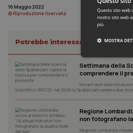
Questo sito 
16 Maggio 2022
Questo sito web ut
© Riproduzione riservata
nostro sito web ac
più
MOSTRA DET
Potrebbe interessarti in Basilicat
Neces
Settimana della Sc
comprendere il pr
Novant'anni dalla fondazion
scientifico (IRCCS): nel 2026 lo Spallanzani celebra due rico
Regione Lombardia s
I cookie necessari con
e l'accesso alle aree 
non fotografano la
Nome
Regione Lombardia chiede al