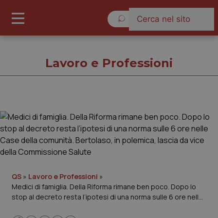
Domenica 9 Agosto 2026
Lavoro e Professioni
Lavoro e Professioni
Cronache
Governo e Parlamento
QS
»
Lavoro e Professioni
»
Medici di famiglia. Della Riforma rimane ben poco. Dopo lo
Regioni e Asl
stop al decreto resta l’ipotesi di una norma sulle 6 ore nelle
Case della comunità. Bertolaso, in polemica, lascia da vice
Lavoro e Professioni
della Commissione Salute