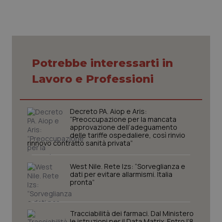
Nome
Fornitore
/
Dominio
Scaden
VISITOR_PRIVACY_METADATA
5 mesi
YouTube
settim
.youtube.com
Potrebbe interessarti in
Lavoro e Professioni
Decreto PA. Aiop e Aris:
“Preoccupazione per la mancata
approvazione dell’adeguamento
delle tariffe ospedaliere, così rinvio
rinnovo contratto sanità privata”
West Nile. Rete Izs: “Sorveglianza e
dati per evitare allarmismi. Italia
CookieScriptConsent
5 mesi
CookieScript
pronta”
settim
www.quotidianosanita.it
Tracciabilità dei farmaci. Dal Ministero
le istruzioni per il Data Matrix. Entro l’8