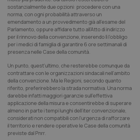
sostanzialmente due opzioni: procedere con una
Piemonte
HIV
norma, con ogni probabilità attraverso un
emendamento a un provvedimento già all’esame del
Provincia Autonoma di Bolzano
Infezioni & Febbre
Parlamento, oppure affidare tutto all’Atto di indirizzo
per il rinnovo della convenzione, inserendo lì l’obbligo
Provincia Autonoma di Trento
Ipertensione & Scompenso
per i medici di famiglia di garantire 6 ore settimanali di
presenza nelle Case della comunità.
Puglia
Malattie rare
Un punto, quest’ultimo, che resterebbe comunque da
contrattare con le organizzazioni sindacali nell’ambito
Sardegna
Malattia di Crohn & Rettocolite Ulcerosa
della convenzione. Ma le Regioni, secondo quanto
riferito, preferirebbero la strada normativa. Una norma
Sicilia
Neuroscienze & patologie neurodegenerative
darebbe infatti maggiori garanzie sull’effettiva
applicazione della misura e consentirebbe di superare
Toscana
Obesità
almeno in parte i tempi lunghi dell’iter convenzionale,
considerati non compatibili con l’urgenza di rafforzare
Umbria
Oftalmologia
il territorio e rendere operative le Case della comunità
previste dal Pnrr.