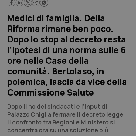
Scienza e Farmaci
Medici di famiglia. Della
Riforma rimane ben poco.
Studi e Analisi
Dopo lo stop al decreto resta
Lettere al direttore
l’ipotesi di una norma sulle 6
ore nelle Case della
Edizioni Regionali
comunità. Bertolaso, in
QS Pro
polemica, lascia da vice della
Commissione Salute
Professionisti Sanitari.AI
Dopo il no dei sindacati e l’input di
Abruzzo
QS Pro Gold
Palazzo Chigi a fermare il decreto legge,
il confronto tra Regioni e Ministero si
QS Club
Newsletter
Basilicata
Artrite & artrosi
concentra ora su una soluzione più