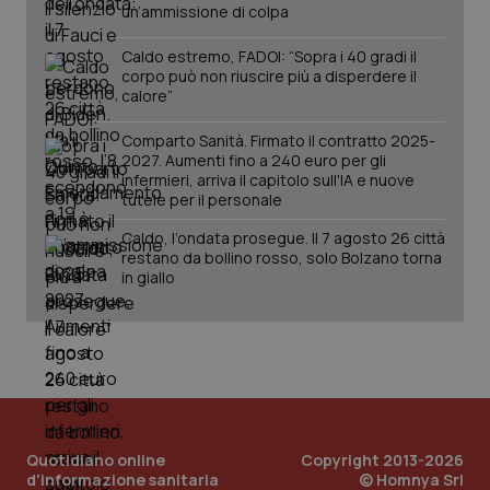
un’ammissione di colpa
Caldo estremo, FADOI: “Sopra i 40 gradi il
corpo può non riuscire più a disperdere il
calore”
Fornitore
/
Nome
Scadenza
Descrizion
Comparto Sanità. Firmato il contratto 2025-
Dominio
Nome
Fornitore
/
Dominio
Scadenza
Des
2027. Aumenti fino a 240 euro per gli
_ga_0VMQEQKQ1N
.quotidianosanita.it
1 anno 1
Questo
infermieri, arriva il capitolo sull'IA e nuove
mese
cookie
VISITOR_INFO1_LIVE
5 mesi 4
Que
Google LLC
tutele per il personale
viene
settimane
imp
.youtube.com
utilizzato
You
da Google
ten
Caldo, l’ondata prosegue. Il 7 agosto 26 città
Analytics
pre
restano da bollino rosso, solo Bolzano torna
per
del
in giallo
mantener
vid
lo stato
inco
della
può
sessione.
det
vis
web
uti
nuo
ver
dell
You
Quotidiano online
Copyright 2013-2026
__Secure-YNID
.youtube.com
5 mesi 4
Que
d'informazione sanitaria
© Homnya Srl
settimane
imp