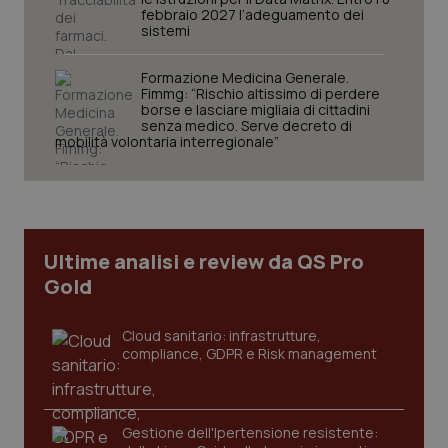
febbraio 2027 l’adeguamento dei
sistemi
Formazione Medicina Generale.
Fimmg: “Rischio altissimo di perdere
borse e lasciare migliaia di cittadini
senza medico. Serve decreto di
mobilità volontaria interregionale”
tracking-sites-ironfish-
www.quotidianosanita.it
4
tracking-enable
settim
2 gior
Ultime analisi e review da QS Pro
Gold
tracking-sites-ironfish-
www.quotidianosanita.it
4
session-id
settim
2 gior
Cloud sanitario: infrastrutture,
compliance, GDPR e Risk management
_ga
1 anno
Google LLC
mes
.quotidianosanita.it
Gestione dell'Ipertensione resistente: