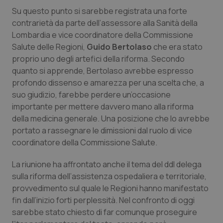
Su questo punto si sarebbe registrata una forte
Salute orale & impianti
contrarietà da parte dell’assessore alla Sanità della
Lombardia e vice coordinatore della Commissione
Sangue & coagulazione
Salute delle Regioni,
Guido Bertolaso
che era stato
proprio uno degli artefici della riforma. Secondo
Tiroide
quanto si apprende, Bertolaso avrebbe espresso
profondo dissenso e amarezza per una scelta che, a
Tumore al seno
suo giudizio, farebbe perdere un’occasione
importante per mettere davvero mano alla riforma
Tumore ovarico
della medicina generale. Una posizione che lo avrebbe
portato a rassegnare le dimissioni dal ruolo di vice
Tumori del Polmone & Testa Collo
coordinatore della Commissione Salute.
La riunione ha affrontato anche il tema del ddl delega
Tumori gastrointestinali
sulla riforma dell’assistenza ospedaliera e territoriale,
provvedimento sul quale le Regioni hanno manifestato
Ulcera & Reflusso
fin dall’inizio forti perplessità. Nel confronto di oggi
sarebbe stato chiesto di far comunque proseguire
Vaccini