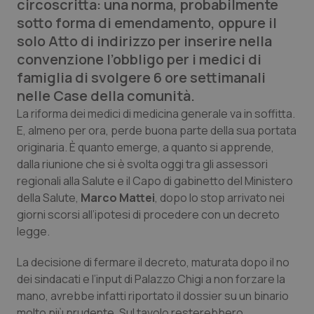
circoscritta: una norma, probabilmente
Calabria
Asma & BPCO
sotto forma di emendamento, oppure il
solo Atto di indirizzo per inserire nella
Campania
Car-T
convenzione l’obbligo per i medici di
famiglia di svolgere 6 ore settimanali
Emilia-Romagna
Colesterolo & coronaropatie
nelle Case della comunità.
La riforma dei medici di medicina generale va in soffitta.
Friuli Venezia Giulia
Dermatite Atopica
E, almeno per ora, perde buona parte della sua portata
originaria. È quanto emerge, a quanto si apprende,
Lazio
Diabete & glucometri
dalla riunione che si è svolta oggi tra gli assessori
regionali alla Salute e il Capo di gabinetto del Ministero
Liguria
Disturbi dell’umore
della Salute,
Marco Mattei
, dopo lo stop arrivato nei
giorni scorsi all’ipotesi di procedere con un decreto
Lombardia
Dolore
legge.
La decisione di fermare il decreto, maturata dopo il no
Marche
Donna & Salute
dei sindacati e l’input di Palazzo Chigi a non forzare la
mano, avrebbe infatti riportato il dossier su un binario
Molise
Epatiti
molto più prudente. Sul tavolo resterebbero