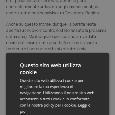
l’iter parlamentare del testo, aprendo però
contestualmente un lavoro sugli emendamenti, da
costruire in modo condiviso tra Governo e Regioni.
Anche su questo fronte, dunque, la partita resta
aperta (un nuovo incontro è stato fissato la prossima
settimana). Ma il segnale politico che arriva dalla
riunione è chiaro: sulle grandi riforme della sanità
territoriale il percorso si fa più stretto e più
complesso. E il dossier dei medici di famiglia, partito
con l’ambizione di ridisegnare l’intero assetto della
Questo sito web utilizza
medicina generale, sembra oggi orientato verso un
cookie
intervento molto più limitato.
Questo sito web utilizza i cookie per
migliorare la tua esperienza di
Pd: “Parlamento estromesso su medici di base,
navigazione. Utilizzando il nostro sito web
Schillaci venga in Senato”
acconsenti a tutti i cookie in conformità
Nevi (FI): “Difendiamo il rapporto fiduciario dei
con la nostra policy per i cookie.
Leggi di
medici con gli assistiti”
più
M5S: “Destra spaccata e ministro