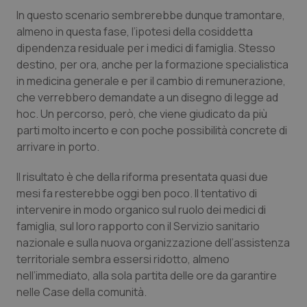
Valle D’Aosta
Oncodermatologia
In questo scenario sembrerebbe dunque tramontare,
almeno in questa fase, l’ipotesi della cosiddetta
Veneto
Oncoematologia
dipendenza residuale per i medici di famiglia. Stesso
destino, per ora, anche per la formazione specialistica
Oncologia & Nutrizione
in medicina generale e per il cambio di remunerazione,
che verrebbero demandate a un disegno di legge ad
Psoriasi & pelle
hoc. Un percorso, però, che viene giudicato da più
parti molto incerto e con poche possibilità concrete di
Quotidiano Cardiologia
arrivare in porto.
Il risultato è che della riforma presentata quasi due
Quotidiano Chirurgia
mesi fa resterebbe oggi ben poco. Il tentativo di
intervenire in modo organico sul ruolo dei medici di
Quotidiano Oncologia
famiglia, sul loro rapporto con il Servizio sanitario
nazionale e sulla nuova organizzazione dell’assistenza
Quotidiano Pediatria
territoriale sembra essersi ridotto, almeno
nell’immediato, alla sola partita delle ore da garantire
Rene & patologie urogenitali
nelle Case della comunità.