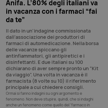
Anifa. L’80% degli italiani va
in vacanza con i farmaci “fai
Scienza e Farmaci
da te”
Studi e Analisi
Il dato in un’indagine commissionata
Lettere al direttore
dall’associazione dei produttori di
farmaci di automedicazione. Nella borsa
Edizioni Regionali
delle vacanze spiccano gli
antinfiammatori, gli antipiretici e i
QS Pro
disinfettanti. E due italiani su 100
dichiarano di aver sempre pronto un “Kit
Professionisti Sanitari.AI
da viaggio”. Una volta in vacanza è il
farmacista (8 volte su 10) il riferimento
Abruzzo
QS Pro Gold
principale a cui chiedere consigli.
Ormai si fanno indagini su ogni argomento e
QS Club
Newsletter
Basilicata
Artrite & artrosi
fenomeno. Non deve stupire, quindi, che si indaghi
anche un fenomeno come quello del “farmaco in