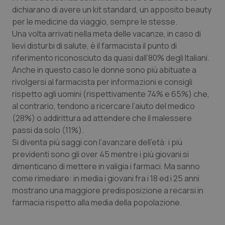
dichiarano di avere un kit standard, un apposito beauty
Piemonte
HIV
per le medicine da viaggio, sempre le stesse.
Una volta arrivati nella meta delle vacanze, in caso di
Provincia Autonoma di Bolzano
Infezioni & Febbre
lievi disturbi di salute, è il farmacista il punto di
riferimento riconosciuto da quasi dall’80% degli Italiani.
Provincia Autonoma di Trento
Ipertensione & Scompenso
Anche in questo caso le donne sono più abituate a
rivolgersi al farmacista per informazioni e consigli
rispetto agli uomini (rispettivamente 74% e 65%) che,
Puglia
Malattie rare
al contrario, tendono a ricercare l’aiuto del medico
(28%) o addirittura ad attendere che il malessere
Sardegna
Malattia di Crohn & Rettocolite Ulcerosa
passi da solo (11%).
Si diventa più saggi con l’avanzare dell’età: i più
Sicilia
Neuroscienze & patologie neurodegenerative
previdenti sono gli over 45 mentre i più giovani si
dimenticano di mettere in valigia i farmaci. Ma sanno
Toscana
Obesità
come rimediare: in media i giovani fra i 18 ed i 25 anni
mostrano una maggiore predisposizione a recarsi in
Umbria
Oftalmologia
farmacia rispetto alla media della popolazione.