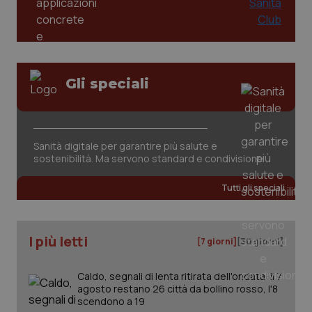
Gli speciali
tracking-sites-ironfish-
www.quotidianosanita.it
4
tracking-enable
settim
Sanità digitale per garantire più salute e
2 gior
sostenibilità. Ma servono standard e condivisione
Tutti gli speciali
tracking-sites-ironfish-
www.quotidianosanita.it
4
session-id
settim
2 gior
I più letti
[7 giorni]
[30 giorni]
Caldo, segnali di lenta ritirata dell'ondata: il 7
agosto restano 26 città da bollino rosso, l'8
_ga
1 anno
Google LLC
scendono a 19
mes
.quotidianosanita.it