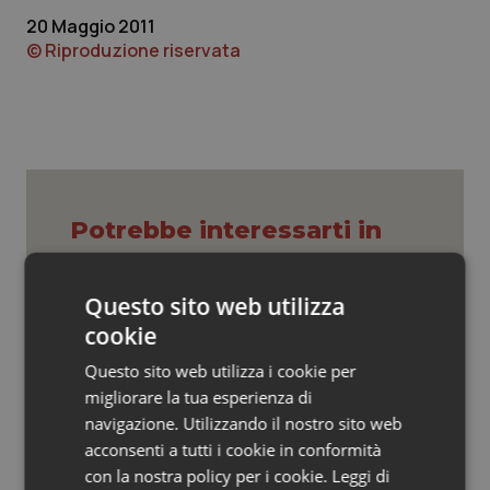
Valle D’Aosta
Oncodermatologia
20 Maggio 2011
© Riproduzione riservata
Veneto
Oncoematologia
Oncologia & Nutrizione
Psoriasi & pelle
Potrebbe interessarti in
Quotidiano Cardiologia
Cronache
Quotidiano Chirurgia
Questo sito web utilizza
cookie
Caldo, mini tregua solo al Nord. Anche
Quotidiano Oncologia
domenica 9 agosto 19 città da bollino
Questo sito web utilizza i cookie per
rosso
migliorare la tua esperienza di
Quotidiano Pediatria
navigazione. Utilizzando il nostro sito web
Caldo, segnali di lenta ritirata
acconsenti a tutti i cookie in conformità
Rene & patologie urogenitali
dell’ondata: il 7 agosto restano 26
con la nostra policy per i cookie.
Leggi di
città da bollino rosso, l’8 scendono a