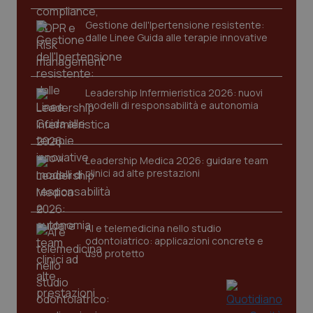
funzionare correttamente senza questi cookie.
Gestione dell'Ipertensione resistente:
Nome
Fornitore
/
Dominio
Scaden
dalle Linee Guida alle terapie innovative
VISITOR_PRIVACY_METADATA
5 mesi
YouTube
settim
.youtube.com
Leadership Infermieristica 2026: nuovi
modelli di responsabilità e autonomia
Leadership Medica 2026: guidare team
clinici ad alte prestazioni
AI e telemedicina nello studio
odontoiatrico: applicazioni concrete e
uso protetto
CookieScriptConsent
5 mesi
CookieScript
settim
www.quotidianosanita.it