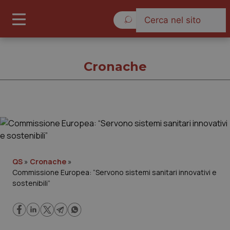
Sabato 8 Agosto 2026
Cronache
Cronache
Cronache
QS
»
Cronache
»
Commissione Europea: “Servono sistemi sanitari innovativi e
Governo e Parlamento
sostenibili”
Regioni e Asl
Lavoro e Professioni