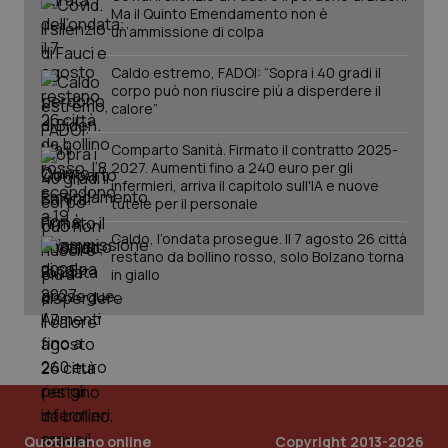
Ma il Quinto Emendamento non è
un’ammissione di colpa
Caldo estremo, FADOI: “Sopra i 40 gradi il
corpo può non riuscire più a disperdere il
calore”
Comparto Sanità. Firmato il contratto 2025-
2027. Aumenti fino a 240 euro per gli
infermieri, arriva il capitolo sull'IA e nuove
tutele per il personale
Caldo, l’ondata prosegue. Il 7 agosto 26 città
PHPSESSID
Sessio
PHP.net
www.quotidianosanita.it
restano da bollino rosso, solo Bolzano torna
in giallo
Quotidiano online
Copyright 2013-2026