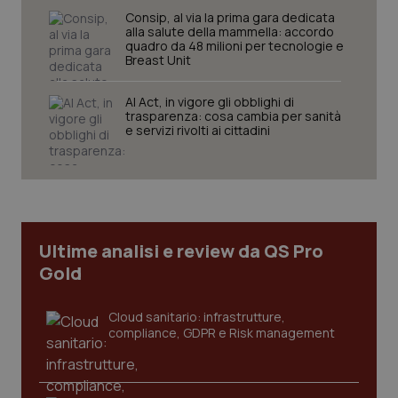
Consip, al via la prima gara dedicata
alla salute della mammella: accordo
quadro da 48 milioni per tecnologie e
Breast Unit
AI Act, in vigore gli obblighi di
Necessari
Statistici
Marketing
trasparenza: cosa cambia per sanità
e servizi rivolti ai cittadini
I cookie necessari contribuiscono a rendere fruibile il
sito web abilitandone funzionalità di base quali la
navigazione sulle pagine e l'accesso alle aree
protette del sito. Il sito web non è in grado di
funzionare correttamente senza questi cookie.
Nome
Fornitore
/
Dominio
Scaden
VISITOR_PRIVACY_METADATA
5 mesi
YouTube
Ultime analisi e review da QS Pro
settim
.youtube.com
Gold
Cloud sanitario: infrastrutture,
compliance, GDPR e Risk management