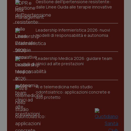
Gestione dell'Ipertensione resistente:
dalle Linee Guida alle terapie innovative
Leadership Infermieristica 2026: nuovi
modelli di responsabilità e autonomia
CookieScriptConsent
5 mesi
CookieScript
settim
www.quotidianosanita.it
Leadership Medica 2026: guidare team
clinici ad alte prestazioni
AI e telemedicina nello studio
odontoiatrico: applicazioni concrete e
uso protetto
tracking-sites-ironfish-
www.quotidianosanita.it
4
tracking-enable
settim
2 gior