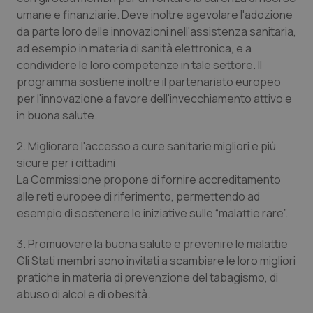
umane e finanziarie. Deve inoltre agevolare l'adozione
Piemonte
HIV
da parte loro delle innovazioni nell'assistenza sanitaria,
ad esempio in materia di sanità elettronica, e a
Provincia Autonoma di Bolzano
Infezioni & Febbre
condividere le loro competenze in tale settore. Il
programma sostiene inoltre il partenariato europeo
Provincia Autonoma di Trento
Ipertensione & Scompenso
per l'innovazione a favore dell'invecchiamento attivo e
in buona salute.
Puglia
Malattie rare
2. Migliorare l'accesso a cure sanitarie migliori e più
sicure per i cittadini
Sardegna
Malattia di Crohn & Rettocolite Ulcerosa
La Commissione propone di fornire accreditamento
alle reti europee di riferimento, permettendo ad
Sicilia
Neuroscienze & patologie neurodegenerative
esempio di sostenere le iniziative sulle “malattie rare”.
Toscana
Obesità
3. Promuovere la buona salute e prevenire le malattie
Gli Stati membri sono invitati a scambiare le loro migliori
pratiche in materia di prevenzione del tabagismo, di
Umbria
Oftalmologia
abuso di alcol e di obesità.