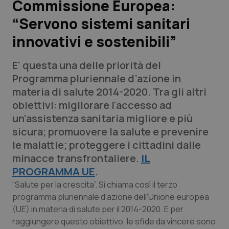
Commissione Europea:
“Servono sistemi sanitari
Scienza e Farmaci
innovativi e sostenibili”
Studi e Analisi
E' questa una delle priorità del
Lettere al direttore
Programma pluriennale d’azione in
materia di salute 2014-2020. Tra gli altri
Edizioni Regionali
obiettivi: migliorare l'accesso ad
un'assistenza sanitaria migliore e più
QS Pro
sicura; promuovere la salute e prevenire
le malattie; proteggere i cittadini dalle
Professionisti Sanitari.AI
minacce transfrontaliere.
IL
PROGRAMMA UE
.
Abruzzo
QS Pro Gold
“Salute per la crescita”. Si chiama così il terzo
programma pluriennale d'azione dell'Unione europea
QS Club
Newsletter
(UE) in materia di salute per il 2014-2020. E per
Basilicata
Artrite & artrosi
raggiungere questo obiettivo, le sfide da vincere sono