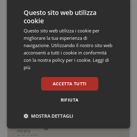
© Riproduzione riservata
Salute orale & impianti
Questo sito web utilizza
cookie
Sangue & coagulazione
Questo sito web utilizza i cookie per
migliorare la tua esperienza di
Tiroide
navigazione. Utilizzando il nostro sito web
acconsenti a tutti i cookie in conformità
Tumore al seno
Potrebbe interessarti in
con la nostra policy per i cookie.
Leggi di
Cronache
più
Tumore ovarico
ACCETTA TUTTI
Caldo, mini tregua solo al Nord. Anche
Tumori del Polmone & Testa Collo
domenica 9 agosto 19 città da bollino
rosso
RIFIUTA
Tumori gastrointestinali
Caldo, segnali di lenta ritirata
MOSTRA DETTAGLI
Ulcera & Reflusso
dell’ondata: il 7 agosto restano 26
città da bollino rosso, l’8 scendono a
19
Necessari
Statistici
Marketing
Vaccini