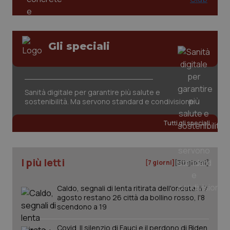
tracking-sites-ironfish-
www.quotidianosanita.it
4
session-id
settim
Gli speciali
2 gior
Sanità digitale per garantire più salute e
_ga
1 anno
Google LLC
mes
.quotidianosanita.it
sostenibilità. Ma servono standard e condivisione
Tutti gli speciali
I più letti
[7 giorni]
[30 giorni]
Caldo, segnali di lenta ritirata dell'ondata: il 7
agosto restano 26 città da bollino rosso, l'8
scendono a 19
Covid. Il silenzio di Fauci e il perdono di Biden.