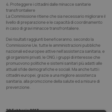
Valle D’Aosta
Oncodermatologia
4. Proteggere i cittadini dalle minacce sanitarie
transfrontaliere
Veneto
Oncoematologia
La Commissione ritiene che sia necessario migliorare il
livello di preparazione e le capacità di coordinamento
Oncologia & Nutrizione
in caso di gravi minacce transfrontaliere.
Dei risultati raggiunti beneficeranno, secondo la
Psoriasi & pelle
Commissione Ue, tutte le amministrazioni pubbliche
nazionali ed europee attive nell'assistenza sanitaria, e
Quotidiano Cardiologia
gli organismi privati, le ONG, i gruppi di interesse che
promuovono politiche e sistemi sanitari più adatti alle
Quotidiano Chirurgia
attuali sfide demografiche e sociali. Ma anche tutti i
cittadini europei, grazie a una migliore assistenza
Quotidiano Oncologia
sanitaria, alla promozione della salute ed a misure di
prevenzione.
Quotidiano Pediatria
Rene & patologie urogenitali
20 Febbraio 2013