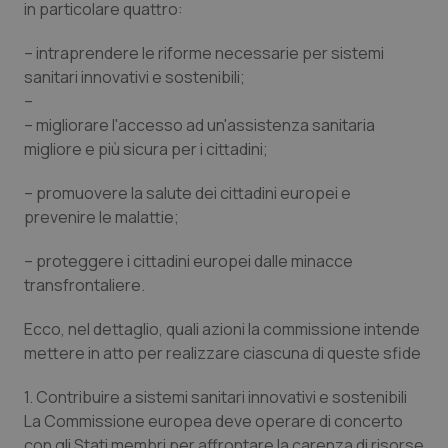
in particolare quattro:
Calabria
Asma & BPCO
– intraprendere le riforme necessarie per sistemi
Campania
Car-T
sanitari innovativi e sostenibili;
–
Emilia-Romagna
Colesterolo & coronaropatie
– migliorare l'accesso ad un'assistenza sanitaria
migliore e più sicura per i cittadini;
Friuli Venezia Giulia
Dermatite Atopica
– promuovere la salute dei cittadini europei e
prevenire le malattie;
Lazio
Diabete & glucometri
– proteggere i cittadini europei dalle minacce
Liguria
Disturbi dell’umore
transfrontaliere.
Lombardia
Dolore
Ecco, nel dettaglio, quali azioni la commissione intende
mettere in atto per realizzare ciascuna di queste sfide
Marche
Donna & Salute
1. Contribuire a sistemi sanitari innovativi e sostenibili
La Commissione europea deve operare di concerto
Molise
Epatiti
con gli Stati membri per affrontare la carenza di risorse