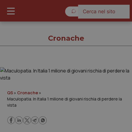
Giovedì 6 Agosto 2026
Cronache
Cronache
Cronache
QS
»
Cronache
»
Maculopatia. In Italia 1 milione di giovani rischia di perdere la
Governo e Parlamento
vista
Regioni e Asl
Lavoro e Professioni