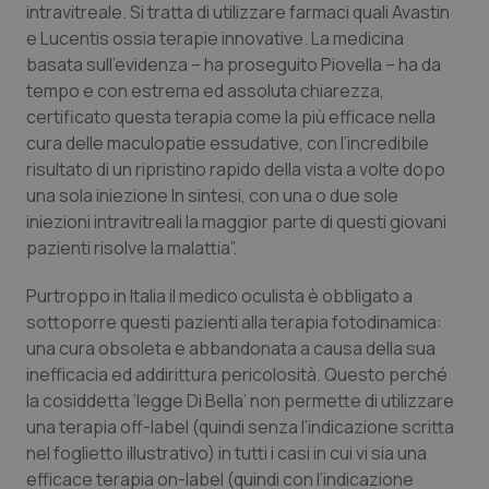
intravitreale. Si tratta di utilizzare farmaci quali Avastin
Piemonte
HIV
e Lucentis ossia terapie innovative. La medicina
basata sull’evidenza – ha proseguito Piovella – ha da
tempo e con estrema ed assoluta chiarezza,
Provincia Autonoma di Bolzano
Infezioni & Febbre
certificato questa terapia come la più efficace nella
cura delle maculopatie essudative, con l’incredibile
Provincia Autonoma di Trento
Ipertensione & Scompenso
risultato di un ripristino rapido della vista a volte dopo
una sola iniezione In sintesi, con una o due sole
Puglia
Malattie rare
iniezioni intravitreali la maggior parte di questi giovani
pazienti risolve la malattia”.
Sardegna
Malattia di Crohn & Rettocolite Ulcerosa
Purtroppo in Italia il medico oculista è obbligato a
Sicilia
Neuroscienze & patologie neurodegenerative
sottoporre questi pazienti alla terapia fotodinamica:
una cura obsoleta e abbandonata a causa della sua
inefficacia ed addirittura pericolosità. Questo perché
Toscana
Obesità
la cosiddetta ‘legge Di Bella’ non permette di utilizzare
una terapia off-label (quindi senza l’indicazione scritta
Umbria
Oftalmologia
nel foglietto illustrativo) in tutti i casi in cui vi sia una
efficace terapia on-label (quindi con l’indicazione