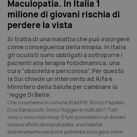
Maculopatia. In Italia 1
milione di giovani rischia di
Scienza e Farmaci
perdere la vista
Studi e Analisi
Si tratta di una malattia che può insorgere
Lettere al direttore
come conseguenza della miopia. In Italia
gli oculisti sono obbligati a sottoporre i
Edizioni Regionali
pazienti alla terapia fotodinamica, una
cura “obsoleta e pericolosa”. Per questo
QS Pro
la Soi chiede un intervento ad Aifa e
Ministero della Salute per cambiare la
Professionisti Sanitari.AI
'legge Di Bella'.
Che cosa hanno in comune Brad Pitt, Rocco Papaleo,
Abruzzo
QS Pro Gold
Eros Ramazzotti, Enrico Ruggeri e molti altri? Tutti
sono o sono stati miopi. E tutti potrebbero un domani
QS Club
Newsletter
essere affetti da maculopatia, una malattia
Basilicata
Artrite & artrosi
estremamente seria che potrebbe insorgere come