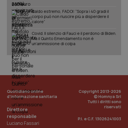
Caldo estremo, FADOI: “Sopra i 40 gradi il
corpo può non riuscire più a disperdere il
calore”
Covid. Il silenzio di Fauci e il perdono di Biden.
Ma il Quinto Emendamento non è
un’ammissione di colpa
PHPSESSID
Sessio
PHP.net
www.quotidianosanita.it
Quotidiano online
Copyright 2013-2026
d'informazione sanitaria
© Homnya Srl
Tutti i diritti sono
riservati
Direttore
responsabile
P.I. e C.F. 13026241003
Luciano Fassari