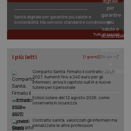
tracking-sites-ironfish-
www.quotidianosanita.it
4
session-id
settim
2 gior
Sanità digitale per garantire più salute e
sostenibilità. Ma servono standard e condivisione
Tutti gli speciali
_ga
1 anno
Google LLC
mes
.quotidianosanita.it
I più letti
[7 giorni]
[30 giorni]
Comparto Sanità. Firmato il contratto 2025-
2027. Aumenti fino a 240 euro per gli
infermieri, arriva il capitolo sull'IA e nuove
tutele per il personale
Eclissi solare del 12 agosto 2026, come
osservarla in sicurezza
Contratto sanità, valorizzati gli infermieri ma
penalizzate le altre professioni