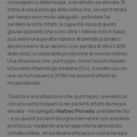
conseguenza della miopia, soprattutto se elevata. Si
Calabria
Asma & BPCO
tratta di una patologia della retina che, se non trattata
per tempo ed in modo adeguato, potrebbe far
Campania
Car-T
perdere la vista. Infatti, la capacità visiva di questi
giovani pazienti (che sono oltre 1 milione solo in Italia)
Emilia-Romagna
Colesterolo & coronaropatie
può avere una perdita rapida e drammatica da dieci
decimi a meno di un decimo (con perdita di oltre il 90%
Friuli Venezia Giulia
Dermatite Atopica
della vista) a causa della produzione di neovasi retinici.
Una situazione che, purtroppo, come ha sottolineato
Lazio
Diabete & glucometri
la Società oftalmologica italiana (Soi), si evidenzia con
una certa frequenza (il 5%) nei pazienti affetti da
miopia elevata.
Liguria
Disturbi dell’umore
“Questa è una situazione che, purtroppo, si evidenzia
Lombardia
Dolore
con una certa frequenza nei pazienti affetti da miopia
elevata – ha spiegato
Matteo Piovella
, presidente Soi
Marche
Donna & Salute
– e su questi pazienti bisogna intervenire con assoluta
prontezza, mediante una terapia che ha dimostrato
Molise
Epatiti
un’indiscutibile, straordinaria efficacia e cioè la terapia