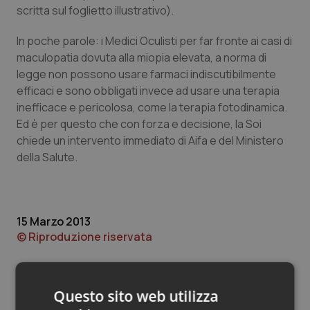
Valle D’Aosta
Oncodermatologia
scritta sul foglietto illustrativo).
Veneto
Oncoematologia
In poche parole: i Medici Oculisti per far fronte ai casi di
maculopatia dovuta alla miopia elevata, a norma di
Oncologia & Nutrizione
legge non possono usare farmaci indiscutibilmente
efficaci e sono obbligati invece ad usare una terapia
inefficace e pericolosa, come la terapia fotodinamica.
Psoriasi & pelle
Ed è per questo che con forza e decisione, la Soi
chiede un intervento immediato di Aifa e del Ministero
Quotidiano Cardiologia
della Salute.
Quotidiano Chirurgia
Quotidiano Oncologia
15 Marzo 2013
© Riproduzione riservata
Quotidiano Pediatria
Rene & patologie urogenitali
Questo sito web utilizza