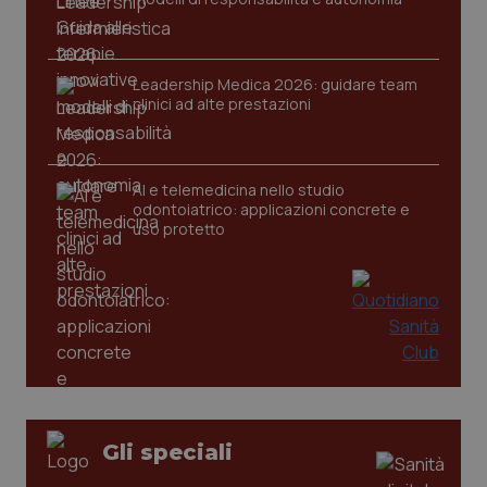
Leadership Medica 2026: guidare team
CookieScriptConsent
5 mesi
CookieScript
clinici ad alte prestazioni
settim
www.quotidianosanita.it
AI e telemedicina nello studio
odontoiatrico: applicazioni concrete e
uso protetto
tracking-sites-ironfish-
www.quotidianosanita.it
4
tracking-enable
settim
2 gior
Gli speciali