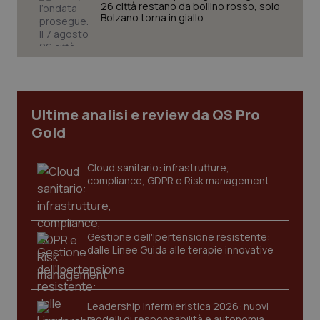
26 città restano da bollino rosso, solo
Bolzano torna in giallo
Necessari
Statistici
Marketing
I cookie necessari contribuiscono a rendere fruibile il
sito web abilitandone funzionalità di base quali la
navigazione sulle pagine e l'accesso alle aree
protette del sito. Il sito web non è in grado di
funzionare correttamente senza questi cookie.
Ultime analisi e review da QS Pro
Gold
Nome
Fornitore
/
Dominio
Scaden
VISITOR_PRIVACY_METADATA
5 mesi
YouTube
settim
.youtube.com
Cloud sanitario: infrastrutture,
compliance, GDPR e Risk management
Gestione dell'Ipertensione resistente:
dalle Linee Guida alle terapie innovative
Leadership Infermieristica 2026: nuovi
modelli di responsabilità e autonomia