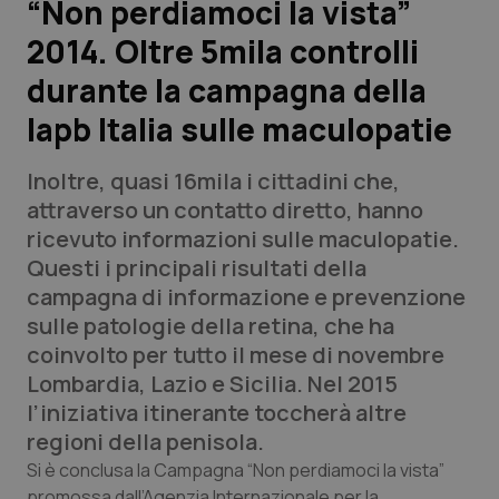
“Non perdiamoci la vista”
2014. Oltre 5mila controlli
Scienza e Farmaci
durante la campagna della
Studi e Analisi
Iapb Italia sulle maculopatie
Lettere al direttore
Inoltre, quasi 16mila i cittadini che,
attraverso un contatto diretto, hanno
Edizioni Regionali
ricevuto informazioni sulle maculopatie.
Questi i principali risultati della
QS Pro
campagna di informazione e prevenzione
sulle patologie della retina, che ha
Professionisti Sanitari.AI
coinvolto per tutto il mese di novembre
Lombardia, Lazio e Sicilia. Nel 2015
Abruzzo
QS Pro Gold
l’iniziativa itinerante toccherà altre
regioni della penisola.
QS Club
Newsletter
Basilicata
Artrite & artrosi
Si è conclusa la Campagna “Non perdiamoci la vista”
promossa dall’Agenzia Internazionale per la