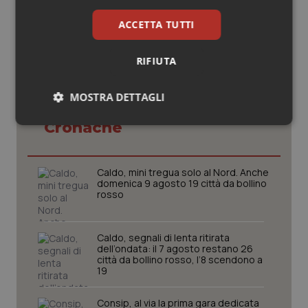
ACCETTA TUTTI
RIFIUTA
MOSTRA DETTAGLI
Potrebbe interessarti in
Cronache
Necessari
Statistici
Marketing
Caldo, mini tregua solo al Nord. Anche
domenica 9 agosto 19 città da bollino
rosso
Necessari
Statistici
Marketing
Caldo, segnali di lenta ritirata
dell’ondata: il 7 agosto restano 26
I cookie necessari contribuiscono a rendere fruibile il
città da bollino rosso, l’8 scendono a
sito web abilitandone funzionalità di base quali la
19
navigazione sulle pagine e l'accesso alle aree
protette del sito. Il sito web non è in grado di
funzionare correttamente senza questi cookie.
Consip, al via la prima gara dedicata