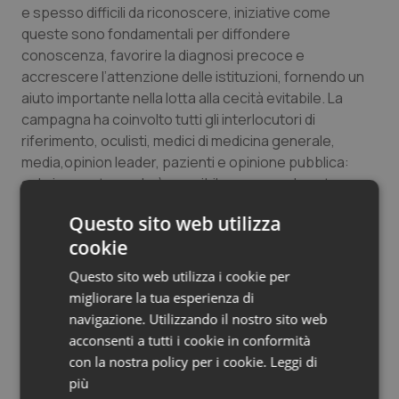
e spesso difficili da riconoscere, iniziative come
Salute orale & impianti
queste sono fondamentali per diffondere
conoscenza, favorire la diagnosi precoce e
Sangue & coagulazione
accrescere l’attenzione delle istituzioni, fornendo un
aiuto importante nella lotta alla cecità evitabile. La
Tiroide
campagna ha coinvolto tutti gli interlocutori di
riferimento, oculisti, medici di medicina generale,
Tumore al seno
media,opinion leader, pazienti e opinione pubblica:
solo in questo modo è possibile creare nel nostro
Paese una vera cultura della prevenzione dei disturbi
Tumore ovarico
Questo sito web utilizza
visivi”.
cookie
Tumori del Polmone & Testa Collo
La Campagna “Non perdiamoci la vista” tornerà nelle
Questo sito web utilizza i cookie per
piazze delle città italiane nel corso del 2015, toccando
Tumori gastrointestinali
migliorare la tua esperienza di
altre regioni nella penisola.
navigazione. Utilizzando il nostro sito web
acconsenti a tutti i cookie in conformità
Ulcera & Reflusso
con la nostra policy per i cookie.
Leggi di
03 Dicembre 2014
più
© Riproduzione riservata
Vaccini