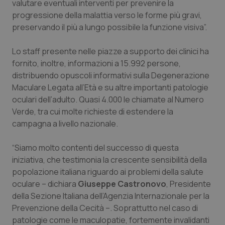
Valle D’Aosta
Oncodermatologia
valutare eventuali interventi per prevenire la
progressione della malattia verso le forme più gravi,
preservando il più a lungo possibile la funzione visiva”.
Veneto
Oncoematologia
Lo staff presente nelle piazze a supporto dei clinici ha
Oncologia & Nutrizione
fornito, inoltre, informazioni a 15.992 persone,
distribuendo opuscoli informativi sulla Degenerazione
Psoriasi & pelle
Maculare Legata all’Età e su altre importanti patologie
oculari dell’adulto. Quasi 4.000 le chiamate al Numero
Quotidiano Cardiologia
Verde, tra cui molte richieste di estendere la
campagna a livello nazionale.
Quotidiano Chirurgia
“Siamo molto contenti del successo di questa
Quotidiano Oncologia
iniziativa, che testimonia la crescente sensibilità della
popolazione italiana riguardo ai problemi della salute
oculare – dichiara
Quotidiano Pediatria
Giuseppe Castronovo
, Presidente
della Sezione Italiana dell’Agenzia Internazionale per la
Prevenzione della Cecità –. Soprattutto nel caso di
Rene & patologie urogenitali
patologie come le maculopatie, fortemente invalidanti