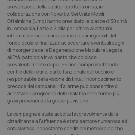
Calabria
Asma & BPCO
prevenzione della cecità-Iapb Italia onlus, in
collaborazione con Novartis. Sei Unità Mobili
Campania
Car-T
Oftalmiche (Umo) hanno presidiato le piazze di 30 città
in Lombardia, Lazio e Sicilia per offrire ai cittadini
informazioni sulle maculopatie e esami gratuiti del
Emilia-Romagna
Colesterolo & coronaropatie
fondo oculare finalizzati ad accertare eventuali segni
di insorgenza della Degenerazione Maculare Legata
Friuli Venezia Giulia
Dermatite Atopica
all’Età, patologia invalidante che colpisce
prevalentemente dopo i 55 anni compromettendo il
Lazio
Diabete & glucometri
centro della retina, parte funzionale dell’occhio e
responsabile della visione distinta. Il riconoscimento
Liguria
Disturbi dell’umore
precoce dei campanelli d’allarme può consentire di
arrestare il progredire della malattia nelle forme più
Lombardia
Dolore
gravi prevenendo la grave ipovisione.
La campagna è stata accolta favorevolmente dalla
Marche
Donna & Salute
cittadinanza e l’affluenza è stata sempre numerosa ed
entusiastica, nonostante condizioni meteorologiche
Molise
Epatiti