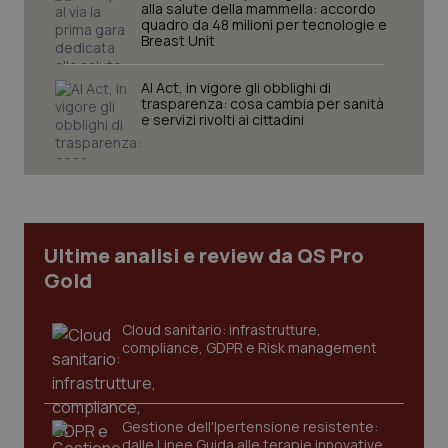
alla salute della mammella: accordo
Nome
Fornitore
/
Dominio
Scaden
quadro da 48 milioni per tecnologie e
VISITOR_PRIVACY_METADATA
5 mesi
YouTube
Breast Unit
settim
.youtube.com
AI Act, in vigore gli obblighi di
trasparenza: cosa cambia per sanità
e servizi rivolti ai cittadini
Ultime analisi e review da QS Pro
Gold
Cloud sanitario: infrastrutture,
compliance, GDPR e Risk management
CookieScriptConsent
5 mesi
CookieScript
settim
www.quotidianosanita.it
Gestione dell'Ipertensione resistente:
dalle Linee Guida alle terapie innovative