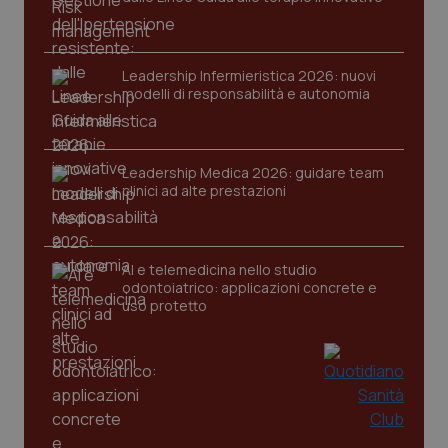
Leadership Infermieristica 2026: nuovi
modelli di responsabilità e autonomia
tracking-sites-ironfish-
www.quotidianosanita.it
4
Leadership Medica 2026: guidare team
tracking-enable
settim
clinici ad alte prestazioni
2 gior
AI e telemedicina nello studio
tracking-sites-ironfish-
www.quotidianosanita.it
4
odontoiatrico: applicazioni concrete e
session-id
settim
uso protetto
2 gior
_ga
1 anno
Google LLC
mes
.quotidianosanita.it