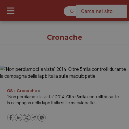
Sabato 8 Agosto 2026
Cronache
Cronache
Cronache
QS
»
Cronache
»
“Non perdiamoci la vista” 2014. Oltre 5mila controlli durante
Governo e Parlamento
la campagna della Iapb Italia sulle maculopatie
Regioni e Asl
Lavoro e Professioni