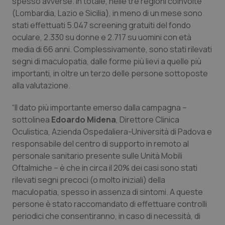
spesso avverse. In totale, nelle tre regioni coinvolte
(Lombardia, Lazio e Sicilia), in meno di un mese sono
Piemonte
HIV
stati effettuati 5.047 screening gratuiti del fondo
oculare, 2.330 su donne e 2.717 su uomini con età
Provincia Autonoma di Bolzano
Infezioni & Febbre
media di 66 anni. Complessivamente, sono stati rilevati
segni di maculopatia, dalle forme più lievi a quelle più
Provincia Autonoma di Trento
Ipertensione & Scompenso
importanti, in oltre un terzo delle persone sottoposte
alla valutazione.
Puglia
Malattie rare
“Il dato più importante emerso dalla campagna –
sottolinea
Edoardo Midena
, Direttore Clinica
Sardegna
Malattia di Crohn & Rettocolite Ulcerosa
Oculistica, Azienda Ospedaliera-Università di Padova e
responsabile del centro di supporto in remoto al
Sicilia
Neuroscienze & patologie neurodegenerative
personale sanitario presente sulle Unità Mobili
Oftalmiche – è che in circa il 20% dei casi sono stati
Toscana
Obesità
rilevati segni precoci (o molto iniziali) della
maculopatia, spesso in assenza di sintomi. A queste
Umbria
Oftalmologia
persone è stato raccomandato di effettuare controlli
periodici che consentiranno, in caso di necessità, di