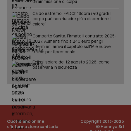
PHP.net
un’ammissione di colpa
www.quotidianosanita.it
Caldo estremo, FADOI: “Sopra i 40 gradi il
corpo può non riuscire più a disperdere il
calore”
Comparto Sanità. Firmato il contratto 2025-
2027. Aumenti fino a 240 euro per gli
infermieri, arriva il capitolo sull'IA e nuove
tutele per il personale
Eclissi solare del 12 agosto 2026, come
osservarla in sicurezza
_ga_KM60CM4NPH
.quotidianosanita.it
1 anno
mes
Quotidiano online
Copyright 2013-2026
d'informazione sanitaria
© Homnya Srl