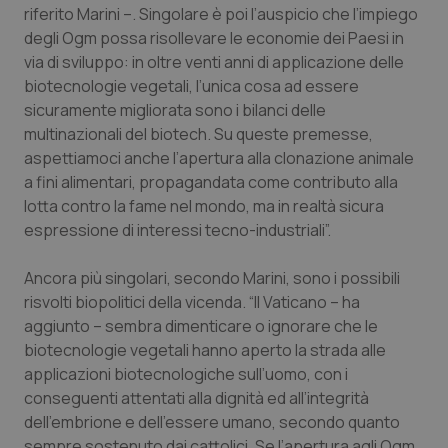
Valle D’Aosta
Oncodermatologia
riferito Marini –. Singolare è poi l’auspicio che l’impiego
degli Ogm possa risollevare le economie dei Paesi in
Veneto
Oncoematologia
via di sviluppo: in oltre venti anni di applicazione delle
biotecnologie vegetali, l’unica cosa ad essere
Oncologia & Nutrizione
sicuramente migliorata sono i bilanci delle
multinazionali del biotech. Su queste premesse,
aspettiamoci anche l’apertura alla clonazione animale
Psoriasi & pelle
a fini alimentari, propagandata come contributo alla
lotta contro la fame nel mondo, ma in realtà sicura
Quotidiano Cardiologia
espressione di interessi tecno-industriali”.
Quotidiano Chirurgia
Ancora più singolari, secondo Marini, sono i possibili
risvolti biopolitici della vicenda. “Il Vaticano – ha
Quotidiano Oncologia
aggiunto – sembra dimenticare o ignorare che le
biotecnologie vegetali hanno aperto la strada alle
Quotidiano Pediatria
applicazioni biotecnologiche sull’uomo, con i
conseguenti attentati alla dignità ed all’integrità
Rene & patologie urogenitali
dell’embrione e dell’essere umano, secondo quanto
sempre sostenuto dai cattolici. Se l’apertura agli Ogm