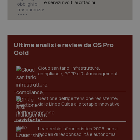
e servizi rivolti ai cittadini
Ultime analisi e review da QS Pro
Gold
Cloud sanitario: infrastrutture,
compliance, GDPR e Risk management
CookieScriptConsent
5 mesi
CookieScript
Gestione dell'Ipertensione resistente:
settim
www.quotidianosanita.it
dalle Linee Guida alle terapie innovative
Leadership Infermieristica 2026: nuovi
modelli di responsabilità e autonomia