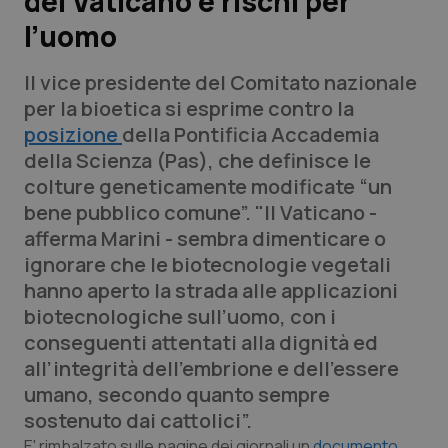
del Vaticano e rischi per
l’uomo
Scienza e Farmaci
Il vice presidente del Comitato nazionale
Studi e Analisi
per la bioetica si esprime contro la
posizione
della Pontificia Accademia
Lettere al direttore
della Scienza (Pas), che definisce le
colture geneticamente modificate “un
Edizioni Regionali
bene pubblico comune”. "Il Vaticano -
afferma Marini - sembra dimenticare o
QS Pro
ignorare che le biotecnologie vegetali
hanno aperto la strada alle applicazioni
Professionisti Sanitari.AI
biotecnologiche sull’uomo, con i
conseguenti attentati alla dignità ed
Abruzzo
QS Pro Gold
all’integrità dell’embrione e dell’essere
umano, secondo quanto sempre
QS Club
Newsletter
Basilicata
Artrite & artrosi
sostenuto dai cattolici”.
E' rimbalzato sulle pagine dei giornali un
documento