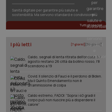
Sanità digitale per garantire più salute e
sostenibilità. Ma servono standard e condivisione
Tutti gli speciali
I più letti
[7 giorni]
[30 giorni]
Caldo, segnali di lenta ritirata dell'ondata: il 7
agosto restano 26 città da bollino rosso, l'8
scendono a 19
Covid. Il silenzio di Fauci e il perdono di Biden.
Ma il Quinto Emendamento non è
un’ammissione di colpa
Caldo estremo, FADOI: “Sopra i 40 gradi il
PHPSESSID
Sessio
PHP.net
corpo può non riuscire più a disperdere il
www.quotidianosanita.it
calore”