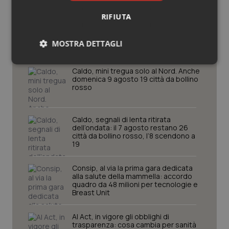
RIFIUTA
Potrebbe interessarti in
Cronache
MOSTRA DETTAGLI
Necessari
Statistici
Marketing
Caldo, mini tregua solo al Nord. Anche
domenica 9 agosto 19 città da bollino
rosso
Caldo, segnali di lenta ritirata
dell’ondata: il 7 agosto restano 26
città da bollino rosso, l’8 scendono a
Necessari
Statistici
Marketing
19
I cookie necessari contribuiscono a rendere fruibile il
sito web abilitandone funzionalità di base quali la
Consip, al via la prima gara dedicata
navigazione sulle pagine e l'accesso alle aree
alla salute della mammella: accordo
protette del sito. Il sito web non è in grado di
quadro da 48 milioni per tecnologie e
funzionare correttamente senza questi cookie.
Breast Unit
Nome
Fornitore
/
Dominio
Scaden
AI Act, in vigore gli obblighi di
VISITOR_PRIVACY_METADATA
5 mesi
YouTube
trasparenza: cosa cambia per sanità
settim
.youtube.com