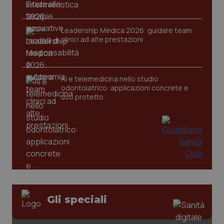
Leadership Medica 2026: guidare team
clinici ad alte prestazioni
tracking-sites-ironfish-
www.quotidianosanita.it
4
tracking-enable
settim
2 gior
AI e telemedicina nello studio
odontoiatrico: applicazioni concrete e
uso protetto
tracking-sites-ironfish-
www.quotidianosanita.it
4
session-id
settim
2 gior
_ga
1 anno
Google LLC
mes
.quotidianosanita.it
Gli speciali