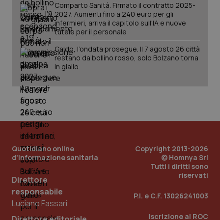
Comparto Sanità. Firmato il contratto 2025-
2027. Aumenti fino a 240 euro per gli
infermieri, arriva il capitolo sull'IA e nuove
tutele per il personale
Caldo, l’ondata prosegue. Il 7 agosto 26 città
restano da bollino rosso, solo Bolzano torna
in giallo
Quotidiano online
Copyright 2013-2026
_ga_KM60CM4NPH
.quotidianosanita.it
1 anno
d'informazione sanitaria
© Homnya Srl
mes
Tutti i diritti sono
riservati
Direttore
responsabile
P.I. e C.F. 13026241003
Luciano Fassari
Iscrizione al ROC
Direttore editoriale