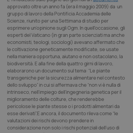
Calabria
Asma & BPCO
approvato oltre un anno fa (era il maggio 2009) da un
gruppo di lavoro della Pontificia Accademia delle
Campania
Car-T
Scienze, riunito per una Settimana di studio per
esprimere un’opinione sugli Ogm. In quell'occasione, gli
esperti del Vaticano (in gran parte scienziati ma anche
Emilia-Romagna
Colesterolo & coronaropatie
economisti, teologi, sociologi) avevano affermato che
le coltivazione geneticamente modificate, se usate
Friuli Venezia Giulia
Dermatite Atopica
nella maniera opportuna, aiutano e non ostacolano, la
biodiversità. E alla fine della quattro girni di lavoro,
Lazio
Diabete & glucometri
elaborarono un documento sul tema: “Le piante
transgeniche per la sicurezza alimentare nel contesto
Liguria
Disturbi dell’umore
dello sviluppo” in cui si affermava che “non vi è nulla di
intrinseco, nell’impiego dell’ingegneria genetica per il
Lombardia
Dolore
miglioramento delle colture, che renderebbe
pericolose le piante stesse o i prodotti alimentari da
Marche
Donna & Salute
esse derivati”.E ancora, il documento rileva come “le
valutazioni dei rischi devono prendere in
considerazione non solo i rischi potenziali dell’uso di
Molise
Epatiti