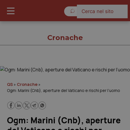
Sabato 8 Agosto 2026
Cronache
Cronache
Cronache
QS
»
Cronache
»
Ogm: Marini (Cnb), aperture del Vaticano e rischi per l’uomo
Governo e Parlamento
Regioni e Asl
Ogm: Marini (Cnb), aperture
Lavoro e Professioni