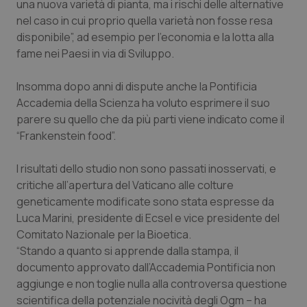
una nuova varietà di pianta, ma i rischi delle alternative
nel caso in cui proprio quella varietà non fosse resa
Piemonte
HIV
disponibile”, ad esempio per l'economia e la lotta alla
fame nei Paesi in via di Sviluppo.
Provincia Autonoma di Bolzano
Infezioni & Febbre
Insomma dopo anni di dispute anche la Pontificia
Provincia Autonoma di Trento
Ipertensione & Scompenso
Accademia della Scienza ha voluto esprimere il suo
parere su quello che da più parti viene indicato come il
Puglia
Malattie rare
“Frankenstein food”.
Sardegna
Malattia di Crohn & Rettocolite Ulcerosa
I risultati dello studio non sono passati inosservati, e
critiche all’apertura del Vaticano alle colture
geneticamente modificate sono stata espresse da
Sicilia
Neuroscienze & patologie neurodegenerative
Luca Marini, presidente di Ecsel e vice presidente del
Comitato Nazionale per la Bioetica.
Toscana
Obesità
“Stando a quanto si apprende dalla stampa, il
documento approvato dall’Accademia Pontificia non
Umbria
Oftalmologia
aggiunge e non toglie nulla alla controversa questione
scientifica della potenziale nocività degli Ogm – ha