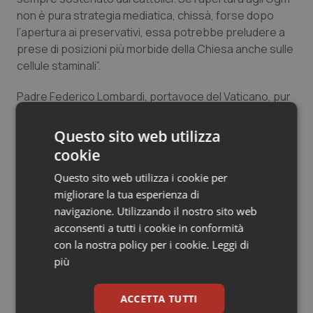
non è pura strategia mediatica, chissà, forse dopo
Salute orale & impianti
l’apertura ai preservativi, essa potrebbe preludere a
prese di posizioni più morbide della Chiesa anche sulle
Sangue & coagulazione
cellule staminali”.
Tiroide
Padre Federico Lombardi, portavoce del Vaticano, pur
sottolineando l’autorità scientifica del testo, ha però
Tumore al seno
precisato che il documento non può essere
Questo sito web utilizza
considerato come “una posizione ufficiale della Santa
cookie
Tumore ovarico
Sede”.
Questo sito web utilizza i cookie per
migliorare la tua esperienza di
Tumori del Polmone & Testa Collo
03 Dicembre 2010
navigazione. Utilizzando il nostro sito web
© Riproduzione riservata
acconsenti a tutti i cookie in conformità
Tumori gastrointestinali
con la nostra policy per i cookie.
Leggi di
più
Ulcera & Reflusso
ACCETTA TUTTI
Vaccini