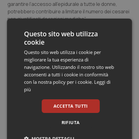
garantire l’accesso all’epidurale a tutte le donne,
Salute orale & impianti
potrebbero contribuire a limitare il numero dei cesarei
non giustificati da ragioni mediche”.
Sangue & coagulazione
Questo sito web utilizza
Tiroide
07 Settembre 2011
cookie
© Riproduzione riservata
Questo sito web utilizza i cookie per
Tumore al seno
migliorare la tua esperienza di
navigazione. Utilizzando il nostro sito web
Tumore ovarico
acconsenti a tutti i cookie in conformità
con la nostra policy per i cookie.
Leggi di
Tumori del Polmone & Testa Collo
più
Potrebbe interessarti in
Tumori gastrointestinali
ACCETTA TUTTI
Cronache
Ulcera & Reflusso
RIFIUTA
AI Act, in vigore gli obblighi di
trasparenza: cosa cambia per sanità
Vaccini
e servizi rivolti ai cittadini
MOSTRA DETTAGLI