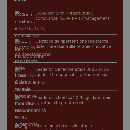
Cloud sanitario: infrastrutture,
compliance, GDPR e Risk management
Gestione dell'Ipertensione resistente:
dalle Linee Guida alle terapie innovative
CookieScriptConsent
5 mesi
CookieScript
settim
www.quotidianosanita.it
Leadership Infermieristica 2026: nuovi
modelli di responsabilità e autonomia
Leadership Medica 2026: guidare team
clinici ad alte prestazioni
AI e telemedicina nello studio