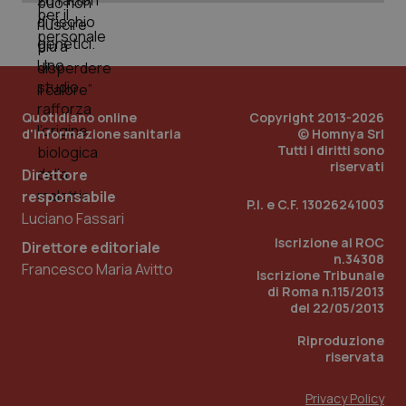
Quotidiano online
Copyright 2013-2026
d'informazione sanitaria
© Homnya Srl
Tutti i diritti sono
riservati
Direttore
responsabile
_ga_KM60CM4NPH
.quotidianosanita.it
1 anno
P.I. e C.F. 13026241003
mes
Luciano Fassari
Iscrizione al ROC
Direttore editoriale
n.34308
Francesco Maria Avitto
Iscrizione Tribunale
di Roma n.115/2013
del 22/05/2013
Riproduzione
riservata
Fornitore
/
Nome
Scadenza
Descrizion
Dominio
Privacy Policy
Nome
Fornitore
/
Dominio
Scadenza
Des