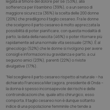
legata al timore del dolore per sé (53%), alla
sofferenza per il bambino (39%), o a un senso di
Piemonte
HIV
maggiore sicurezza (36%) la scelta delle 200 donne
(20%) che prediligono il taglio cesareo. Fra le donne
Provincia Autonoma di Bolzano
Infezioni & Febbre
che scelgono il parto cesareo è molto apprezzata la
possibilità di poter pianificare, con questa modalità di
Provincia Autonoma di Trento
Ipertensione & Scompenso
parto, la data della nascita (46%) o poter ritornare più
rapidamente ad una normale vita sessuale (21%). È al
Puglia
Malattie rare
ginecologo (52%) che le donne si rivolgono per avere
consigli e informazioni su gravidanza e parto, a cui
Sardegna
Malattia di Crohn & Rettocolite Ulcerosa
seguono amici (23%), parenti (22%) o riviste
divulgative (17%).
Sicilia
Neuroscienze & patologie neurodegenerative
“Nel scegliere il parto cesareo rispetto al naturale – ha
dichiarato Francesca Merzagora, presidente di Onda –
Toscana
Obesità
la donna è spesso inconsapevole dei rischi e delle
controindicazioni che, quale atto chirurgico, esso
Umbria
Oftalmologia
comporta. Il taglio cesareo non è dunque soltanto
indice di una popolazione femminile che tende a