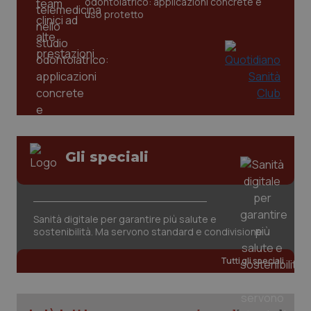
odontoiatrico: applicazioni concrete e
uso protetto
tracking-sites-ironfish-
www.quotidianosanita.it
4
tracking-enable
settim
2 gior
tracking-sites-ironfish-
www.quotidianosanita.it
4
session-id
settim
2 gior
Gli speciali
_ga
1 anno
Google LLC
mes
.quotidianosanita.it
Sanità digitale per garantire più salute e
sostenibilità. Ma servono standard e condivisione
Tutti gli speciali