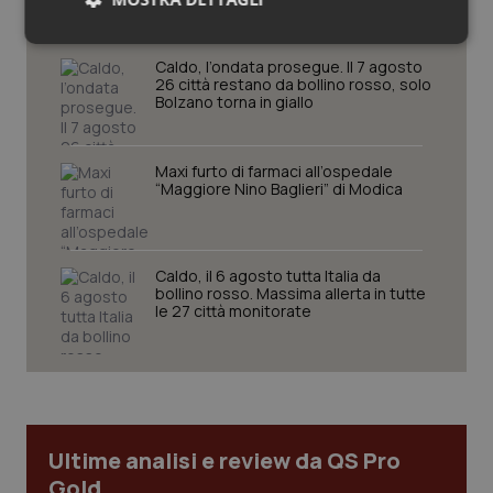
Necessari
Statistici
Marketing
Caldo, l’ondata prosegue. Il 7 agosto
26 città restano da bollino rosso, solo
Bolzano torna in giallo
Maxi furto di farmaci all’ospedale
“Maggiore Nino Baglieri” di Modica
Necessari
Statistici
Marketing
I cookie necessari contribuiscono a rendere fruibile il
sito web abilitandone funzionalità di base quali la
Caldo, il 6 agosto tutta Italia da
navigazione sulle pagine e l'accesso alle aree
bollino rosso. Massima allerta in tutte
protette del sito. Il sito web non è in grado di
le 27 città monitorate
funzionare correttamente senza questi cookie.
Nome
Fornitore
/
Dominio
Scaden
VISITOR_PRIVACY_METADATA
5 mesi
YouTube
settim
.youtube.com
Ultime analisi e review da QS Pro
Gold