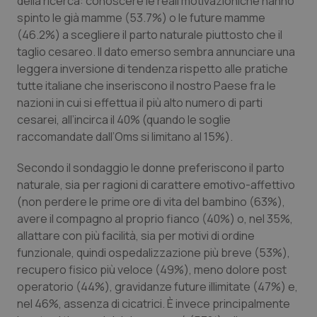
della ricerca: conoscere le reali motivazioniche hanno
Calabria
Asma & BPCO
spinto le già mamme (53.7%) o le future mamme
(46.2%) a scegliere il parto naturale piuttosto che il
Campania
Car-T
taglio cesareo. Il dato emerso sembra annunciare una
leggera inversione di tendenza rispetto alle pratiche
Emilia-Romagna
Colesterolo & coronaropatie
tutte italiane che inseriscono il nostro Paese fra le
nazioni in cui si effettua il più alto numero di parti
cesarei, all’incirca il 40% (quando le soglie
Friuli Venezia Giulia
Dermatite Atopica
raccomandate dall’Oms si limitano al 15%).
Lazio
Diabete & glucometri
Secondo il sondaggio le donne preferiscono il parto
naturale, sia per ragioni di carattere emotivo-affettivo
Liguria
Disturbi dell’umore
(non perdere le prime ore di vita del bambino (63%),
avere il compagno al proprio fianco (40%) o, nel 35%,
Lombardia
Dolore
allattare con più facilità, sia per motivi di ordine
funzionale, quindi ospedalizzazione più breve (53%),
Marche
Donna & Salute
recupero fisico più veloce (49%), meno dolore post
operatorio (44%), gravidanze future illimitate (47%) e,
nel 46%, assenza di cicatrici. È invece principalmente
Molise
Epatiti