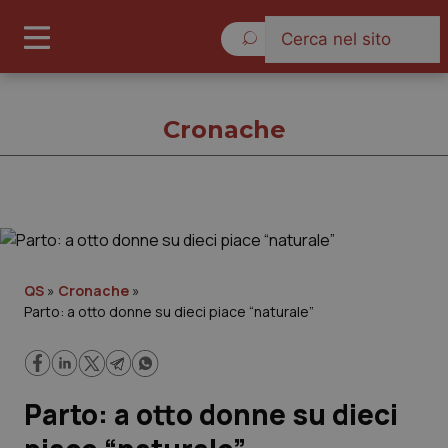
Giovedì 6 Agosto 2026
Cronache
Cronache
Cronache
QS
»
Cronache
»
Parto: a otto donne su dieci piace “naturale”
Governo e Parlamento
Regioni e Asl
Parto: a otto donne su dieci
Lavoro e Professioni