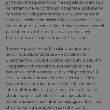
Valle D’Aosta
Oncodermatologia
partorire oltre i quarant’anni, ma segnala una patologia
del sistema che va controllata, compresa, assimilata e
Veneto
Oncoematologia
corretta con adeguate strategie. In questo senso la
recente decisione del ministro Fazio di razionalizzare e
ridurre progressivamente i punti nascita con numero di
Oncologia & Nutrizione
parti inferiore a mille, con le previste eccezioni
territoriali, va certamente in questa direzione”.
Psoriasi & pelle
“Da anni – precisa Mario Merialdi, Coordinatore
Quotidiano Cardiologia
dell’Unità di Salute Materna e Perinatale e del
Dipartimento di Salute e Ricerca Riproduttiva dell’Oms
Quotidiano Chirurgia
– seguiamo con attenzione le tendenze mondiali
sull’uso del taglio cesareo, che in molti paesi, fra cui
Quotidiano Oncologia
l’Italia, mostrano un aumento considerevole dei tassi.
Capirne le cause è importante al fine di sviluppare
interventi di politica sanitaria che possano garantire
Quotidiano Pediatria
alle donne una scelta libera e consapevole della
modalità di parto. I risultati del sondaggio confermano
Rene & patologie urogenitali
che interventi già proposti in passato, come il