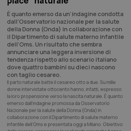
piace “naturale”
È quanto emerso da un’indagine condotta
Scienza e Farmaci
dall’Osservatorio nazionale per la salute
della Donna (Onda) in collaborazione con
Studi e Analisi
il Dipartimento di salute materno infantile
dell’Oms. Un risultato che sembra
Lettere al direttore
annunciare una leggera inversione di
tendenza rispetto allo scenario italiano
Edizioni Regionali
dove quattro bambini su dieci nascono
con taglio cesareo.
QS Pro
Il parto naturale batte il cesareo otto a due. Su mille
donne intervistate ottocento hanno, infatti, espresso
Professionisti Sanitari.AI
la loro propensione verso la nascita naturale. È quanto
emerso dall’indagine promossa da Osservatorio
Abruzzo
QS Pro Gold
Nazionale per la salute della Donna (Onda) in
collaborazione con il Dipartimento di salute materno
QS Club
Newsletter
Basilicata
Artrite & artrosi
infantile dell’Oms e presentata oggi a Milano. Obiettivo