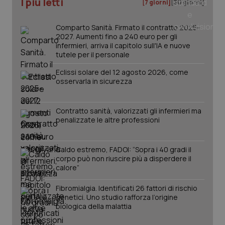
I più letti
[7 giorni]
[30 giorni]
Comparto Sanità. Firmato il contratto 2025-
2027. Aumenti fino a 240 euro per gli
infermieri, arriva il capitolo sull'IA e nuove
tutele per il personale
Eclissi solare del 12 agosto 2026, come
osservarla in sicurezza
Contratto sanità, valorizzati gli infermieri ma
penalizzate le altre professioni
Caldo estremo, FADOI: “Sopra i 40 gradi il
PHPSESSID
Sessio
PHP.net
corpo può non riuscire più a disperdere il
www.quotidianosanita.it
calore”
Fibromialgia. Identificati 26 fattori di rischio
genetici. Uno studio rafforza l’origine
biologica della malattia