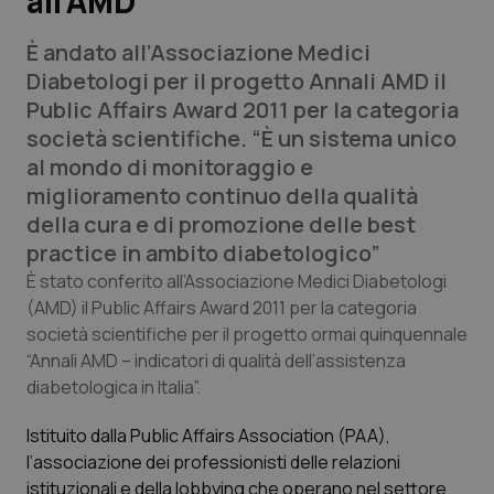
all’AMD
È andato all’Associazione Medici
Scienza e Farmaci
Diabetologi per il progetto Annali AMD il
Public Affairs Award 2011 per la categoria
Studi e Analisi
società scientifiche. “È un sistema unico
al mondo di monitoraggio e
Lettere al direttore
miglioramento continuo della qualità
della cura e di promozione delle best
Edizioni Regionali
practice in ambito diabetologico”
QS Pro
È stato conferito all’Associazione Medici Diabetologi
(AMD) il Public Affairs Award 2011 per la categoria
società scientifiche per il progetto ormai quinquennale
Professionisti Sanitari.AI
“Annali AMD – indicatori di qualità dell’assistenza
diabetologica in Italia”.
Abruzzo
QS Pro Gold
Istituito dalla Public Affairs Association (PAA),
QS Club
Newsletter
Basilicata
Artrite & artrosi
l’associazione dei professionisti delle relazioni
istituzionali e della lobbying che operano nel settore