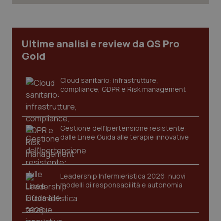
Necessari
Statistici
Marketing
I cookie necessari contribuiscono a rendere fruibile il
sito web abilitandone funzionalità di base quali la
Ultime analisi e review da QS Pro
navigazione sulle pagine e l'accesso alle aree
protette del sito. Il sito web non è in grado di
Gold
funzionare correttamente senza questi cookie.
Nome
Fornitore
/
Dominio
Scaden
Cloud sanitario: infrastrutture,
VISITOR_PRIVACY_METADATA
5 mesi
YouTube
compliance, GDPR e Risk management
settim
.youtube.com
Gestione dell'Ipertensione resistente:
dalle Linee Guida alle terapie innovative
Leadership Infermieristica 2026: nuovi
modelli di responsabilità e autonomia