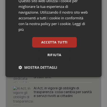
Questo sito web utilizza i cookie per
Cronache
Salute orale & impianti
migliorare la tua esperienza di
navigazione. Utilizzando il nostro sito web
Sangue & coagulazione
acconsenti a tutti i cookie in conformità
Caldo, mini tregua solo al Nord. Anche
con la nostra policy per i cookie.
Leggi di
domenica 9 agosto 19 città da bollino
rosso
più
Tiroide
ACCETTA TUTTI
Tumore al seno
Caldo, segnali di lenta ritirata
dell’ondata: il 7 agosto restano 26
città da bollino rosso, l’8 scendono a
19
Tumore ovarico
RIFIUTA
Consip, al via la prima gara dedicata
Tumori del Polmone & Testa Collo
MOSTRA DETTAGLI
alla salute della mammella: accordo
quadro da 48 milioni per tecnologie e
Breast Unit
Necessari
Statistici
Marketing
Tumori gastrointestinali
AI Act, in vigore gli obblighi di
Ulcera & Reflusso
trasparenza: cosa cambia per sanità
e servizi rivolti ai cittadini
Vaccini