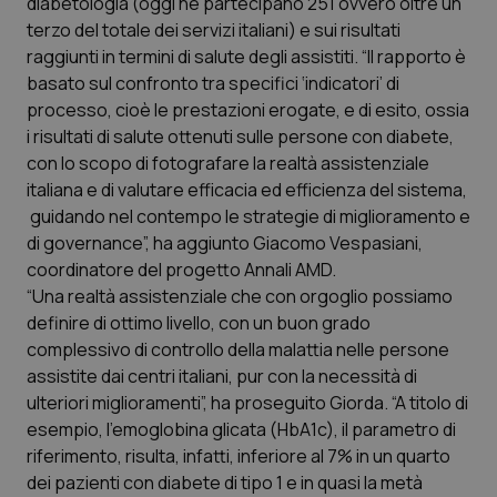
diabetologia (oggi ne partecipano 251 ovvero oltre un
terzo del totale dei servizi italiani) e sui risultati
Piemonte
HIV
raggiunti in termini di salute degli assistiti. “Il rapporto è
basato sul confronto tra specifici ‘indicatori’ di
Provincia Autonoma di Bolzano
Infezioni & Febbre
processo, cioè le prestazioni erogate, e di esito, ossia
i risultati di salute ottenuti sulle persone con diabete,
Provincia Autonoma di Trento
Ipertensione & Scompenso
con lo scopo di fotografare la realtà assistenziale
italiana e di valutare efficacia ed efficienza del sistema,
Puglia
Malattie rare
guidando nel contempo le strategie di miglioramento e
di governance”, ha aggiunto Giacomo Vespasiani,
Sardegna
Malattia di Crohn & Rettocolite Ulcerosa
coordinatore del progetto Annali AMD.
“Una realtà assistenziale che con orgoglio possiamo
definire di ottimo livello, con un buon grado
Sicilia
Neuroscienze & patologie neurodegenerative
complessivo di controllo della malattia nelle persone
assistite dai centri italiani, pur con la necessità di
Toscana
Obesità
ulteriori miglioramenti”, ha proseguito Giorda. “A titolo di
esempio, l’emoglobina glicata (HbA1c), il parametro di
Umbria
Oftalmologia
riferimento, risulta, infatti, inferiore al 7% in un quarto
dei pazienti con diabete di tipo 1 e in quasi la metà