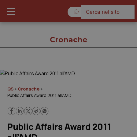
Sabato 8 Agosto 2026
Cronache
Cronache
Cronache
QS
»
Cronache
»
Public Affairs Award 2011 all’AMD
Governo e Parlamento
Regioni e Asl
Public Affairs Award 2011
Lavoro e Professioni