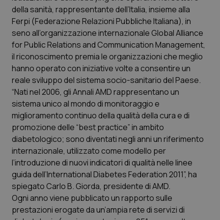
Calabria
Asma & BPCO
della sanità, rappresentante dell’Italia, insieme alla
Ferpi (Federazione Relazioni Pubbliche Italiana), in
Campania
Car-T
seno all’organizzazione internazionale Global Alliance
for Public Relations and Communication Management,
il riconoscimento premia le organizzazioni che meglio
Emilia-Romagna
Colesterolo & coronaropatie
hanno operato con iniziative volte a consentire un
reale sviluppo del sistema socio-sanitario del Paese.
Friuli Venezia Giulia
Dermatite Atopica
“Nati nel 2006, gli Annali AMD rappresentano un
sistema unico al mondo di monitoraggio e
Lazio
Diabete & glucometri
miglioramento continuo della qualità della cura e di
promozione delle “best practice” in ambito
Liguria
Disturbi dell’umore
diabetologico; sono diventati negli anni un riferimento
internazionale, utilizzato come modello per
Lombardia
Dolore
l’introduzione di nuovi indicatori di qualità nelle linee
guida dell’International Diabetes Federation 2011”, ha
Marche
Donna & Salute
spiegato Carlo B. Giorda, presidente di AMD.
Ogni anno viene pubblicato un rapporto sulle
prestazioni erogate da un’ampia rete di servizi di
Molise
Epatiti