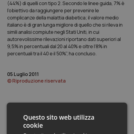
Valle D’Aosta
Oncodermatologia
(44%) di quelli con tipo 2. Secondo le linee guida, 7% è
l’obiettivo da raggiungere per prevenire le
Veneto
Oncoematologia
complicanze della malattia diabetica; il valore medio
italiano è di gran lunga migliore di quello che si rileva in
Oncologia & Nutrizione
simili analisi compiute negli Stati Uniti, in cui
autorevolissime rilevazioni riportano dati superiori al
9,5% in percentuali dal 20 al 40% e oltre l’8% in
Psoriasi & pelle
percentuali tra il 40 e il 50%”, ha concluso.
Quotidiano Cardiologia
05 Luglio 2011
Quotidiano Chirurgia
© Riproduzione riservata
Quotidiano Oncologia
Quotidiano Pediatria
Questo sito web utilizza
cookie
Rene & patologie urogenitali
Potrebbe interessarti in