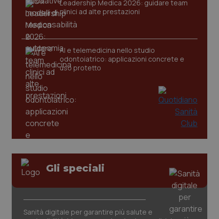
Leadership Medica 2026: guidare team
clinici ad alte prestazioni
CookieScriptConsent
5 mesi
CookieScript
settim
www.quotidianosanita.it
AI e telemedicina nello studio
odontoiatrico: applicazioni concrete e
uso protetto
tracking-sites-ironfish-
www.quotidianosanita.it
4
tracking-enable
settim
2 gior
Gli speciali
tracking-sites-ironfish-
www.quotidianosanita.it
4
Sanità digitale per garantire più salute e
session-id
settim
2 gior