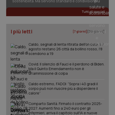
sostenibilità. Ma servono standard e condivisione
Tutti gli speciali
_ga
1 anno
Google LLC
mes
.quotidianosanita.it
I più letti
[7 giorni]
[30 giorni]
Caldo, segnali di lenta ritirata dell'ondata: il 7
agosto restano 26 città da bollino rosso, l'8
scendono a 19
Covid. Il silenzio di Fauci e il perdono di Biden.
Ma il Quinto Emendamento non è
un’ammissione di colpa
Caldo estremo, FADOI: “Sopra i 40 gradi il
corpo può non riuscire più a disperdere il
calore”
Comparto Sanità. Firmato il contratto 2025-
2027. Aumenti fino a 240 euro per gli
infermieri, arriva il capitolo sull'IA e nuove