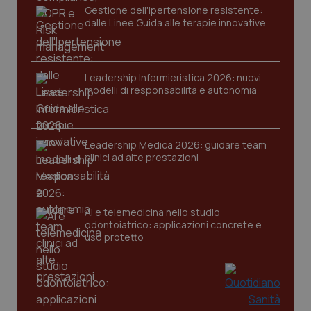
Gestione dell'Ipertensione resistente:
dalle Linee Guida alle terapie innovative
tracking-sites-ironfish-
www.quotidianosanita.it
4
session-id
settim
2 gior
Leadership Infermieristica 2026: nuovi
modelli di responsabilità e autonomia
_ga
1 anno
Google LLC
mes
.quotidianosanita.it
Leadership Medica 2026: guidare team
clinici ad alte prestazioni
AI e telemedicina nello studio
odontoiatrico: applicazioni concrete e
uso protetto