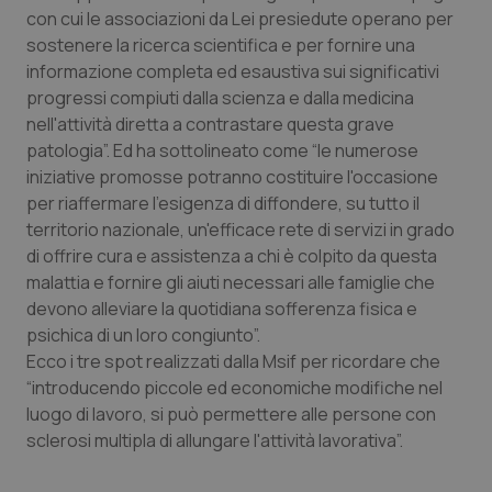
con cui le associazioni da Lei presiedute operano per
Piemonte
HIV
sostenere la ricerca scientifica e per fornire una
informazione completa ed esaustiva sui significativi
Provincia Autonoma di Bolzano
Infezioni & Febbre
progressi compiuti dalla scienza e dalla medicina
nell'attività diretta a contrastare questa grave
patologia”. Ed ha sottolineato come “le numerose
Provincia Autonoma di Trento
Ipertensione & Scompenso
iniziative promosse potranno costituire l'occasione
per riaffermare l'esigenza di diffondere, su tutto il
Puglia
Malattie rare
territorio nazionale, un'efficace rete di servizi in grado
di offrire cura e assistenza a chi è colpito da questa
Sardegna
Malattia di Crohn & Rettocolite Ulcerosa
malattia e fornire gli aiuti necessari alle famiglie che
devono alleviare la quotidiana sofferenza fisica e
Sicilia
Neuroscienze & patologie neurodegenerative
psichica di un loro congiunto”.
Ecco i tre spot realizzati dalla Msif per ricordare che
Toscana
Obesità
“introducendo piccole ed economiche modifiche nel
luogo di lavoro, si può permettere alle persone con
Umbria
Oftalmologia
sclerosi multipla di allungare l'attività lavorativa”.