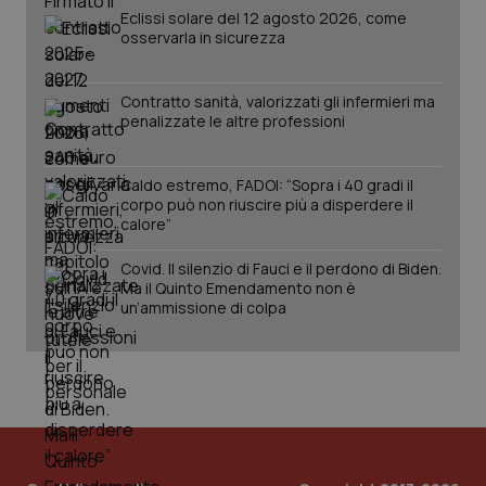
Eclissi solare del 12 agosto 2026, come
osservarla in sicurezza
Contratto sanità, valorizzati gli infermieri ma
penalizzate le altre professioni
_ga_KM60CM4NPH
.quotidianosanita.it
1 anno
Caldo estremo, FADOI: “Sopra i 40 gradi il
mes
corpo può non riuscire più a disperdere il
calore”
Covid. Il silenzio di Fauci e il perdono di Biden.
Ma il Quinto Emendamento non è
un’ammissione di colpa
Fornitore
/
Nome
Scadenza
Descrizion
Dominio
Nome
Fornitore
/
Dominio
Scadenza
Des
_ga_0VMQEQKQ1N
.quotidianosanita.it
1 anno 1
Questo
mese
cookie
VISITOR_INFO1_LIVE
5 mesi 4
Que
Google LLC
viene
settimane
imp
.youtube.com
utilizzato
You