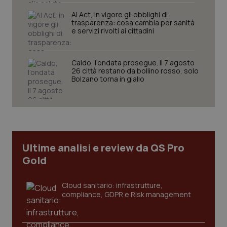
AI Act, in vigore gli obblighi di
trasparenza: cosa cambia per sanità
e servizi rivolti ai cittadini
Caldo, l’ondata prosegue. Il 7 agosto
26 città restano da bollino rosso, solo
CookieScriptConsent
Bolzano torna in giallo
5 mesi
CookieScript
settim
www.quotidianosanita.it
Ultime analisi e review da QS Pro
Gold
Cloud sanitario: infrastrutture,
compliance, GDPR e Risk management
tracking-sites-ironfish-
www.quotidianosanita.it
4
tracking-enable
settim
2 gior