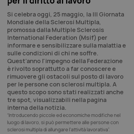
per il diritto al lavoro
Si celebra oggi, 25 maggio, la III Giornata
Scienza e Farmaci
Mondiale della Sclerosi Multipla,
promossa dalla Multiple Sclerosis
Studi e Analisi
International Federation (Msif) per
informare e sensibilizzare sulla malattia e
Lettere al direttore
sulle condizioni di chi ne soffre.
Quest’anno l'impegno della Federazione
Edizioni Regionali
è rivolto soprattutto a far conoscere e
rimuovere gli ostacoli sul posto di lavoro
QS Pro
per le persone con sclerosi multipla. A
questo scopo sono stati realizzati anche
Professionisti Sanitari.AI
tre spot, visualizzabili nella pagina
interna della notizia.
Abruzzo
QS Pro Gold
“Introducendo piccole ed economiche modifiche nel
QS Club
Newsletter
luogo di lavoro, si può permettere alle persone con
Basilicata
Artrite & artrosi
sclerosi multipla di allungare l'attività lavorativa”.