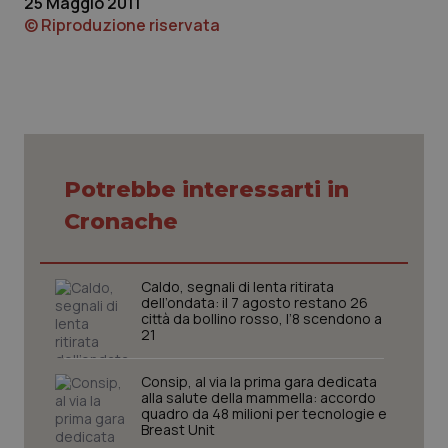
25 Maggio 2011
© Riproduzione riservata
Necessari
Statistici
Marketing
I cookie necessari contribuiscono a rendere fruibile il
sito web abilitandone funzionalità di base quali la
Potrebbe interessarti in
navigazione sulle pagine e l'accesso alle aree
protette del sito. Il sito web non è in grado di
Cronache
funzionare correttamente senza questi cookie.
Nome
Fornitore
/
Dominio
Scaden
VISITOR_PRIVACY_METADATA
5 mesi
YouTube
Caldo, segnali di lenta ritirata
settim
.youtube.com
dell’ondata: il 7 agosto restano 26
città da bollino rosso, l’8 scendono a
21
Consip, al via la prima gara dedicata
alla salute della mammella: accordo
quadro da 48 milioni per tecnologie e
Breast Unit