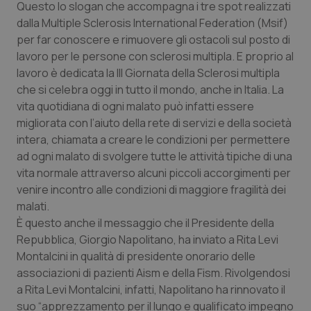
Questo lo slogan che accompagna i tre spot realizzati
Calabria
Asma & BPCO
dalla Multiple Sclerosis International Federation (Msif)
per far conoscere e rimuovere gli ostacoli sul posto di
Campania
Car-T
lavoro per le persone con sclerosi multipla. E proprio al
lavoro è dedicata la III Giornata della Sclerosi multipla
Emilia-Romagna
Colesterolo & coronaropatie
che si celebra oggi in tutto il mondo, anche in Italia. La
vita quotidiana di ogni malato può infatti essere
Friuli Venezia Giulia
Dermatite Atopica
migliorata con l’aiuto della rete di servizi e della società
intera, chiamata a creare le condizioni per permettere
Lazio
Diabete & glucometri
ad ogni malato di svolgere tutte le attività tipiche di una
vita normale attraverso alcuni piccoli accorgimenti per
venire incontro alle condizioni di maggiore fragilità dei
Liguria
Disturbi dell’umore
malati.
È questo anche il messaggio che il Presidente della
Lombardia
Dolore
Repubblica, Giorgio Napolitano, ha inviato a Rita Levi
Montalcini in qualità di presidente onorario delle
Marche
Donna & Salute
associazioni di pazienti Aism e della Fism. Rivolgendosi
a Rita Levi Montalcini, infatti, Napolitano ha rinnovato il
Molise
Epatiti
suo “apprezzamento per il lungo e qualificato impegno