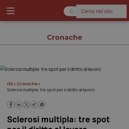
Giovedì 6 Agosto 2026
Cronache
Cronache
Cronache
QS
»
Cronache
»
Sclerosi multipla: tre spot per il diritto al lavoro
Governo e Parlamento
Regioni e Asl
Sclerosi multipla: tre spot
Lavoro e Professioni