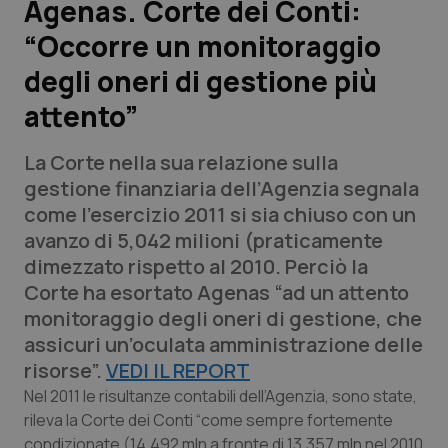
Agenas. Corte dei Conti:
“Occorre un monitoraggio
Scienza e Farmaci
degli oneri di gestione più
Studi e Analisi
attento”
Lettere al direttore
La Corte nella sua relazione sulla
gestione finanziaria dell’Agenzia segnala
Edizioni Regionali
come l’esercizio 2011 si sia chiuso con un
avanzo di 5,042 milioni (praticamente
QS Pro
dimezzato rispetto al 2010. Perciò la
Corte ha esortato Agenas “ad un attento
Professionisti Sanitari.AI
monitoraggio degli oneri di gestione, che
assicuri un’oculata amministrazione delle
Abruzzo
QS Pro Gold
risorse”.
VEDI IL REPORT
Nel 2011 le risultanze contabili dell’Agenzia, sono state,
QS Club
Newsletter
Basilicata
Artrite & artrosi
rileva la Corte dei Conti “come sempre fortemente
condizionate (14,492 mln a fronte di 13,357 mln nel 2010