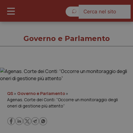
Domenica 9 Agosto 2026
Governo e Parlamento
Governo e Parlamento
Cronache
QS
»
Governo e Parlamento
»
Agenas. Corte dei Conti: “Occorre un monitoraggio degli
Governo e Parlamento
oneri di gestione più attento”
Regioni e Asl
Lavoro e Professioni