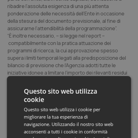
ribadire l’assoluta esigenza di una più attenta
Salute orale & impianti
ponderazione delle necessità dell’Ente in occasione
della stesura del documento previsionale, al fine di
Sangue & coagulazione
assicurarne l’attendibilità della programmazione”.
“È inoltre necessario, – si legge nel report –
Tiroide
compatibilmente con la pratica attuazione dei
programmi di ricerca, la cui approvazione spesso
Tumore al seno
supera i limiti temporali legati alla predisposizione del
bilancio di previsione che l’Agenzia adotti tutte le
Tumore ovarico
iniziative idonee a limitare l’importo dei rilevanti residui
passivi”.
Tumori del Polmone & Testa Collo
Infine la Corte, in considerazione dell’incremento
Questo sito web utilizza
registrato dai costi di produzione, legato all’aumento
cookie
dei compiti da svolgere, “esorta l’Ente ad un attento
Tumori gastrointestinali
monitoraggio degli oneri di gestione, che assicuri, ai
Questo sito web utilizza i cookie per
fini del perseguimento delle importanti finalità
migliorare la tua esperienza di
Ulcera & Reflusso
istituzionali, una oculata amministrazione delle risorse”.
navigazione. Utilizzando il nostro sito web
acconsenti a tutti i cookie in conformità
Vaccini