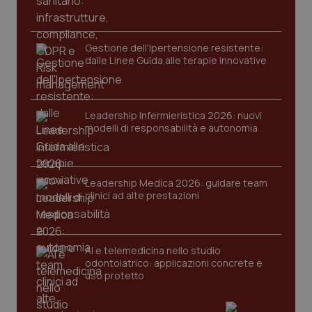
Gestione dell'Ipertensione resistente:
dalle Linee Guida alle terapie innovative
Leadership Infermieristica 2026: nuovi
modelli di responsabilità e autonomia
tracking-sites-ironfish-
www.quotidianosanita.it
4
tracking-enable
settim
2 gior
Leadership Medica 2026: guidare team
clinici ad alte prestazioni
tracking-sites-ironfish-
www.quotidianosanita.it
4
session-id
settim
2 gior
AI e telemedicina nello studio
odontoiatrico: applicazioni concrete e
uso protetto
_ga
1 anno
Google LLC