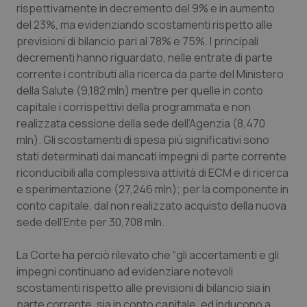
Valle D’Aosta
Oncodermatologia
rispettivamente in decremento del 9% e in aumento
del 23%, ma evidenziando scostamenti rispetto alle
Veneto
Oncoematologia
previsioni di bilancio pari al 78% e 75%. I principali
decrementi hanno riguardato, nelle entrate di parte
Oncologia & Nutrizione
corrente i contributi alla ricerca da parte del Ministero
della Salute (9,182 mln) mentre per quelle in conto
capitale i corrispettivi della programmata e non
Psoriasi & pelle
realizzata cessione della sede dell’Agenzia (8,470
mln). Gli scostamenti di spesa più significativi sono
Quotidiano Cardiologia
stati determinati dai mancati impegni di parte corrente
riconducibili alla complessiva attività di ECM e di ricerca
Quotidiano Chirurgia
e sperimentazione (27,246 mln); per la componente in
conto capitale, dal non realizzato acquisto della nuova
Quotidiano Oncologia
sede dell’Ente per 30,708 mln.
Quotidiano Pediatria
La Corte ha perciò rilevato che “gli accertamenti e gli
impegni continuano ad evidenziare notevoli
Rene & patologie urogenitali
scostamenti rispetto alle previsioni di bilancio sia in
parte corrente, sia in conto capitale, ed inducono a