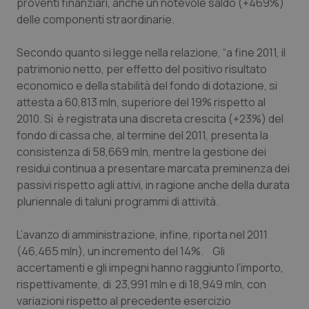
proventi finanziari, anche un notevole saldo (+469%)
delle componenti straordinarie.
Piemonte
HIV
Secondo quanto si legge nella relazione, “a fine 2011, il
Provincia Autonoma di Bolzano
Infezioni & Febbre
patrimonio netto, per effetto del positivo risultato
economico e della stabilità del fondo di dotazione, si
Provincia Autonoma di Trento
Ipertensione & Scompenso
attesta a 60,813 mln, superiore del 19% rispetto al
2010. Si è registrata una discreta crescita (+23%) del
Puglia
Malattie rare
fondo di cassa che, al termine del 2011, presenta la
consistenza di 58,669 mln, mentre la gestione dei
Sardegna
Malattia di Crohn & Rettocolite Ulcerosa
residui continua a presentare marcata preminenza dei
passivi rispetto agli attivi, in ragione anche della durata
pluriennale di taluni programmi di attività.
Sicilia
Neuroscienze & patologie neurodegenerative
L’avanzo di amministrazione, infine, riporta nel 2011
Toscana
Obesità
(46,465 mln), un incremento del 14%. Gli
accertamenti e gli impegni hanno raggiunto l’importo,
Umbria
Oftalmologia
rispettivamente, di 23,991 mln e di 18,949 mln, con
variazioni rispetto al precedente esercizio