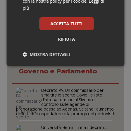
con la nostra policy per i cookie.
Leggi di
23 Gennaio 2013
più
© Riproduzione riservata
ACCETTA TUTTI
RIFIUTA
MOSTRA DETTAGLI
Potrebbe interessarti in
Necessari
Statistici
Marketing
Governo e Parlamento
Decreto PA. Un commissario per
smaltire le scorte Covid, le liste
d’attesa tornano al Siveas e il
controllo sulle agende di
Necessari
Statistici
Marketing
prenotazione passa ad Agenas. Saltano l’aumento
delle tariffe ospedaliere e la proroga dei gettonisti
I cookie necessari contribuiscono a rendere fruibile il
sito web abilitandone funzionalità di base quali la
Università. Bernini firma il decreto:
navigazione sulle pagine e l'accesso alle aree