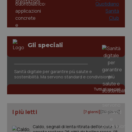
mes
.quotidianosanita.it
Gli speciali
Sanità digitale per garantire più salute e
sostenibilità. Ma servono standard e condivisione
Tutti gli speciali
I più letti
[7 giorni]
[30 giorni]
Caldo, segnali di lenta ritirata dell'ondata: il 7
agosto restano 26 città da bollino rosso, l'8