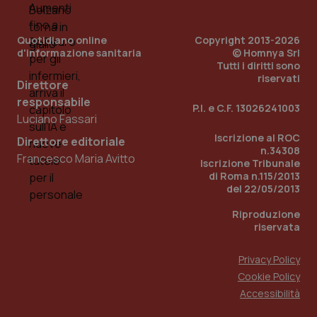
Quotidiano online
Copyright 2013-2026
d'informazione sanitaria
© Homnya Srl
Tutti i diritti sono
riservati
Direttore
responsabile
P.I. e C.F. 13026241003
Fornitore
/
Nome
Scadenza
Descrizion
Luciano Fassari
Dominio
Nome
Fornitore
/
Dominio
Scadenza
Des
Iscrizione al ROC
Direttore editoriale
_ga_0VMQEQKQ1N
.quotidianosanita.it
1 anno 1
Questo
n.34308
mese
cookie
VISITOR_INFO1_LIVE
5 mesi 4
Que
Google LLC
Francesco Maria Avitto
viene
Iscrizione Tribunale
settimane
imp
.youtube.com
utilizzato
You
di Roma n.115/2013
da Google
ten
del 22/05/2013
Analytics
pre
per
del
mantener
vid
Riproduzione
lo stato
inco
riservata
della
può
sessione.
det
vis
Privacy Policy
web
uti
Cookie Policy
nuo
ver
Accessibilità
dell
You