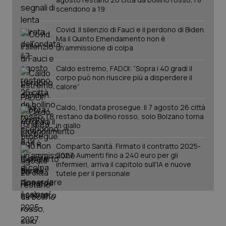
scendono a 19
PHPSESSID
Sessio
PHP.net
Covid. Il silenzio di Fauci e il perdono di Biden.
www.quotidianosanita.it
Ma il Quinto Emendamento non è
un’ammissione di colpa
Caldo estremo, FADOI: “Sopra i 40 gradi il
corpo può non riuscire più a disperdere il
calore”
Caldo, l’ondata prosegue. Il 7 agosto 26 città
restano da bollino rosso, solo Bolzano torna
in giallo
Comparto Sanità. Firmato il contratto 2025-
2027. Aumenti fino a 240 euro per gli
infermieri, arriva il capitolo sull'IA e nuove
tutele per il personale
_ga_KM60CM4NPH
.quotidianosanita.it
1 anno
mes