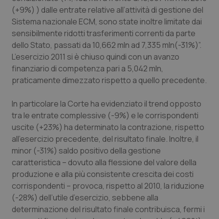
Calabria
Asma & BPCO
(+9%) ) dalle entrate relative all’attività di gestione del
Sistema nazionale ECM, sono state inoltre limitate dai
Campania
Car-T
sensibilmente ridotti trasferimenti correnti da parte
dello Stato, passati da 10,662 mln ad 7,335 mln(-31%)”.
L’esercizio 2011 si è chiuso quindi con un avanzo
Emilia-Romagna
Colesterolo & coronaropatie
finanziario di competenza pari a 5,042 mln,
praticamente dimezzato rispetto a quello precedente.
Friuli Venezia Giulia
Dermatite Atopica
In particolare la Corte ha evidenziato il trend opposto
Lazio
Diabete & glucometri
tra le entrate complessive (-9%) e le corrispondenti
uscite (+23%) ha determinato la contrazione, rispetto
Liguria
Disturbi dell’umore
all’esercizio precedente, del risultato finale. Inoltre, il
minor (-31%) saldo positivo della gestione
Lombardia
Dolore
caratteristica – dovuto alla flessione del valore della
produzione e alla più consistente crescita dei costi
Marche
Donna & Salute
corrispondenti – provoca, rispetto al 2010, la riduzione
(-28%) dell’utile d’esercizio, sebbene alla
determinazione del risultato finale contribuisca, fermi i
Molise
Epatiti