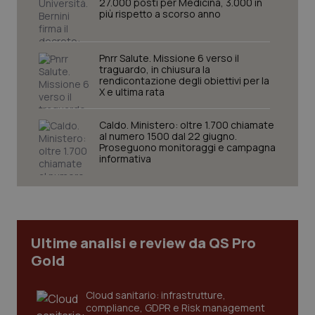
27.000 posti per Medicina, 3.000 in
protette del sito. Il sito web non è in grado di
più rispetto a scorso anno
funzionare correttamente senza questi cookie.
Nome
Fornitore
/
Dominio
Scaden
Pnrr Salute. Missione 6 verso il
VISITOR_PRIVACY_METADATA
5 mesi
YouTube
settim
traguardo, in chiusura la
.youtube.com
rendicontazione degli obiettivi per la
X e ultima rata
Caldo. Ministero: oltre 1.700 chiamate
al numero 1500 dal 22 giugno.
Proseguono monitoraggi e campagna
informativa
Ultime analisi e review da QS Pro
Gold
CookieScriptConsent
5 mesi
CookieScript
Cloud sanitario: infrastrutture,
settim
www.quotidianosanita.it
compliance, GDPR e Risk management