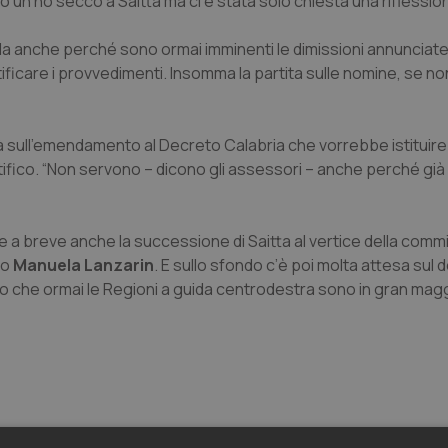
to un no secco a Saitta ma ci è stata solo chiesta una riflessione
l Cda anche perché sono ormai imminenti le dimissioni annunciat
tificare i provvedimenti. Insomma la partita sulle nomine, se no
tà sull’emendamento al Decreto Calabria che vorrebbe istituire 
tifico. “Non servono – dicono gli assessori – anche perché già 
e a breve anche la successione di Saitta al vertice della com
to
Manuela Lanzarin
. E sullo sfondo c’è poi molta attesa sul d
o che ormai le Regioni a guida centrodestra sono in gran mag