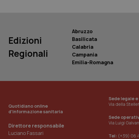
PHPSESSID
Abruzzo
Edizioni
Basilicata
_ga_KM60CM4NPH
Calabria
Regionali
Campania
Emilia-Romagna
Nome
Nome
VISITOR_INFO1_LIV
_ga_0VMQEQKQ1N
Sede legale e
Via della Stell
Quotidiano online
__Secure-YNID
d'informazione sanitaria
Sede operati
Via Luigi Galva
Direttore responsabile
Luciano Fassari
YSC
Tel:
(+39) 06 