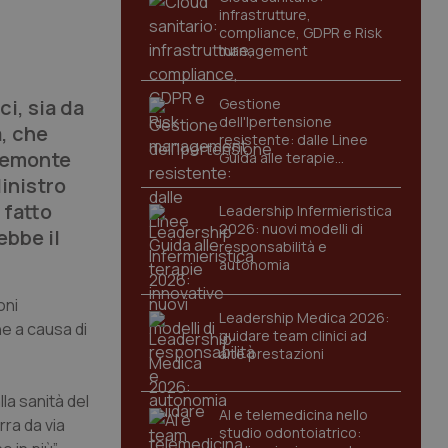
infrastrutture,
compliance, GDPR e Risk
management
ci, sia da
Gestione
dell'Ipertensione
, che
resistente: dalle Linee
Piemonte
Guida alle terapie
innovative
Ministro
 fatto
Leadership Infermieristica
2026: nuovi modelli di
ebbe il
responsabilità e
autonomia
oni
Leadership Medica 2026:
e a causa di
guidare team clinici ad
alte prestazioni
la sanità del
AI e telemedicina nello
rra da via
studio odontoiatrico: