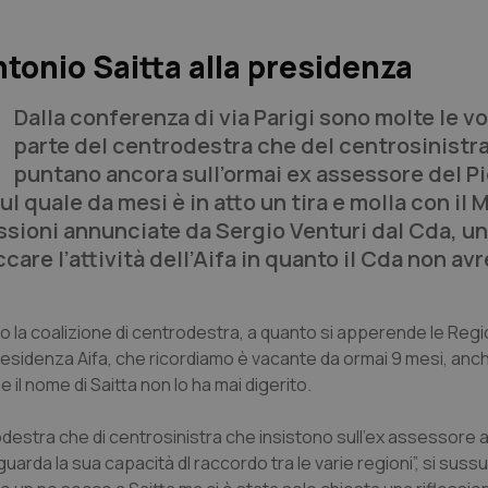
ntonio Saitta alla presidenza
Dalla conferenza di via Parigi sono molte le vo
parte del centrodestra che del centrosinistra
puntano ancora sull’ormai ex assessore del 
l quale da mesi è in atto un tira e molla con il 
issioni annunciate da Sergio Venturi dal Cda, un
re l’attività dell’Aifa in quanto il Cda non avr
to la coalizione di centrodestra, a quanto si apperende le Regi
esidenza Aifa, che ricordiamo è vacante da ormai 9 mesi, anch
e il nome di Saitta non lo ha mai digerito.
destra che di centrosinistra che insistono sull’ex assessore al
arda la sua capacità dl raccordo tra le varie regioni”, si sussu