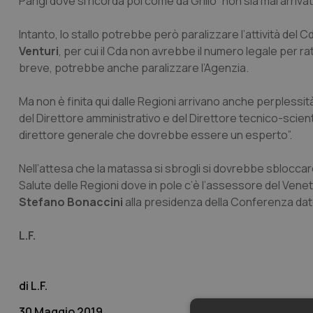
Parigi dove si ricorda poi come da Grillo “non sia mai arriva
Intanto, lo stallo potrebbe però paralizzare l’attività de
Venturi
, per cui il Cda non avrebbe il numero legale per ra
breve, potrebbe anche paralizzare l’Agenzia.
Ma non è finita qui dalle Regioni arrivano anche perplessi
del Direttore amministrativo e del Direttore tecnico-scien
direttore generale che dovrebbe essere un esperto”.
Nell’attesa che la matassa si sbrogli si dovrebbe sbloccar
Salute delle Regioni dove in pole c’è l’assessore del Vene
Stefano Bonaccini
alla presidenza della Conferenza dat
L.F.
L.F.
30 Maggio 2019