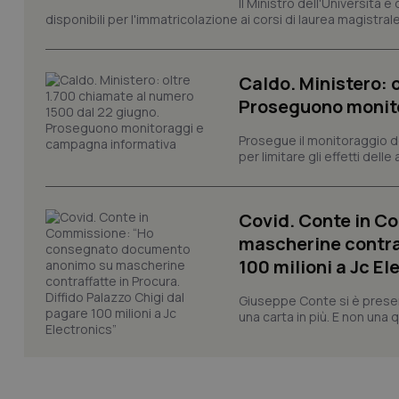
Il Ministro dell'Università e
disponibili per l'immatricolazione ai corsi di laurea magistrale
VISITOR_PRIVACY_
Caldo. Ministero: 
Proseguono monit
CookieScriptConse
Prosegue il monitoraggio de
per limitare gli effetti dell
tracking-sites-ironf
tracking-enable
Covid. Conte in 
tracking-sites-ironf
mascherine contraf
session-id
100 milioni a Jc El
_ga
Giuseppe Conte si è presen
una carta in più. E non una