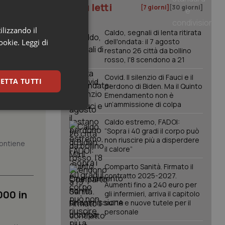
I più letti
[7 giorni]
[30 giorni]
ilizzando il
Caldo, segnali di lenta ritirata
dell'ondata: il 7 agosto
cookie.
Leggi di
restano 26 città da bollino
rosso, l'8 scendono a 21
Covid. Il silenzio di Fauci e il
ETTA TUTTI
perdono di Biden. Ma il Quinto
Emendamento non è
un’ammissione di colpa
keting
Caldo estremo, FADOI:
“Sopra i 40 gradi il corpo può
non riuscire più a disperdere
 contiene
il calore”
Comparto Sanità. Firmato il
contratto 2025-2027.
Aumenti fino a 240 euro per
000 in
gli infermieri, arriva il capitolo
igazione sulle pagine
sull'IA e nuove tutele per il
kie.
personale