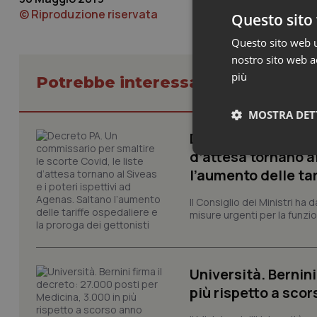
© Riproduzione riservata
Questo sito 
Questo sito web ut
nostro sito web ac
più
Potrebbe interessarti in Govern
MOSTRA DET
Decreto PA. Un com
d’attesa tornano al
Neces
l’aumento delle tar
Il Consiglio dei Ministri ha 
misure urgenti per la funzio
Università. Bernini
I cookie necessari con
più rispetto a sco
e l'accesso alle aree 
Nome