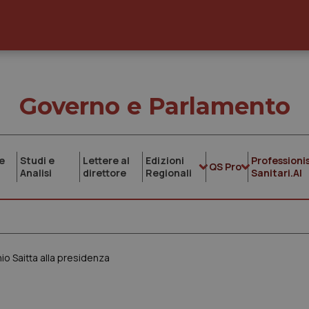
Governo e Parlamento
e
Studi e
Lettere al
Edizioni
Professionis
QS Pro
Analisi
direttore
Regionali
Sanitari.AI
io Saitta alla presidenza