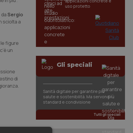
 in più”.
applicazioni concrete e
uso protetto
e da
Sergio
n sciolta a
le figure
c’è un
Gli speciali
missione
estino di
gioranza.
Sanità digitale per garantire più
salute e sostenibilità. Ma servono
standard e condivisione
Tutti gli speciali