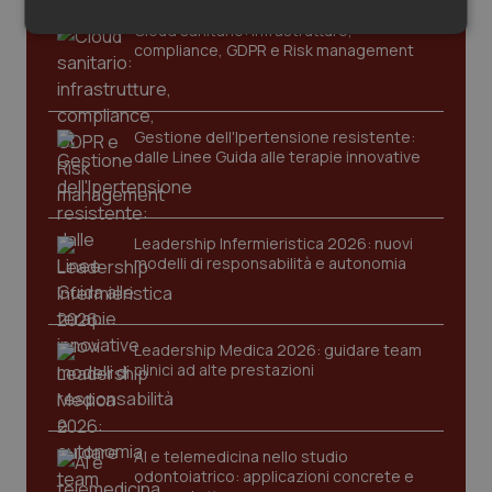
Salute orale & impianti
Cloud sanitario: infrastrutture,
Necessari
Statistici
Marketing
compliance, GDPR e Risk management
Sangue & coagulazione
Tiroide
Gestione dell'Ipertensione resistente:
dalle Linee Guida alle terapie innovative
Necessari
Statistici
Marketing
Tumore al seno
I cookie necessari contribuiscono a rendere fruibile il
Leadership Infermieristica 2026: nuovi
Tumore ovarico
sito web abilitandone funzionalità di base quali la
modelli di responsabilità e autonomia
navigazione sulle pagine e l'accesso alle aree
protette del sito. Il sito web non è in grado di
funzionare correttamente senza questi cookie.
Tumori del Polmone & Testa Collo
Nome
Fornitore
/
Dominio
Scaden
Leadership Medica 2026: guidare team
Tumori gastrointestinali
VISITOR_PRIVACY_METADATA
5 mesi
clinici ad alte prestazioni
YouTube
settim
.youtube.com
Ulcera & Reflusso
AI e telemedicina nello studio
odontoiatrico: applicazioni concrete e
Vaccini