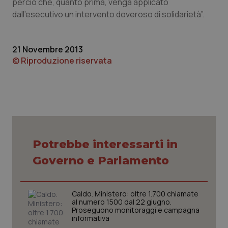
perciò che, quanto prima, venga applicato
dall'esecutivo un intervento doveroso di solidarietà”.
Piemonte
HIV
Provincia Autonoma di Bolzano
Infezioni & Febbre
21 Novembre 2013
© Riproduzione riservata
Provincia Autonoma di Trento
Ipertensione & Scompenso
Puglia
Malattie rare
Sardegna
Malattia di Crohn & Rettocolite Ulcerosa
Potrebbe interessarti in
Sicilia
Neuroscienze & patologie neurodegenerative
Governo e Parlamento
Toscana
Obesità
Caldo. Ministero: oltre 1.700 chiamate
Umbria
Oftalmologia
al numero 1500 dal 22 giugno.
Proseguono monitoraggi e campagna
informativa