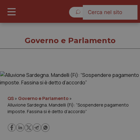
Venerdì 7 Agosto 2026
Governo e Parlamento
Governo e Parlamento
Cronache
QS
»
Governo e Parlamento
»
Alluvione Sardegna. Mandelli (Fi): “Sospendere pagamento
Governo e Parlamento
imposte. Fassina si è detto d’accordo”
Regioni e Asl
Lavoro e Professioni