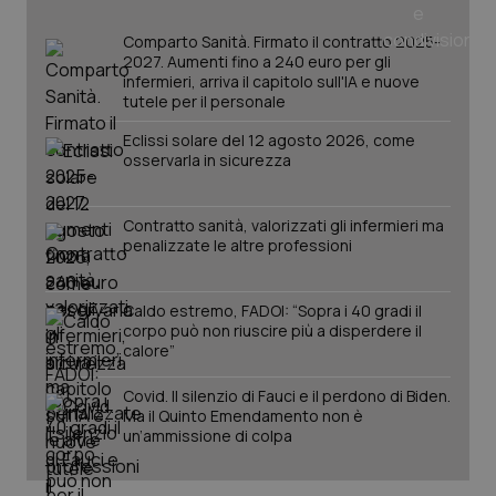
tracking-sites-ironfish-
www.quotidianosanita.it
4
tracking-enable
settim
Comparto Sanità. Firmato il contratto 2025-
2 gior
2027. Aumenti fino a 240 euro per gli
infermieri, arriva il capitolo sull'IA e nuove
tutele per il personale
Eclissi solare del 12 agosto 2026, come
tracking-sites-ironfish-
www.quotidianosanita.it
4
session-id
settim
osservarla in sicurezza
2 gior
Contratto sanità, valorizzati gli infermieri ma
penalizzate le altre professioni
_ga
1 anno
Google LLC
mes
.quotidianosanita.it
Caldo estremo, FADOI: “Sopra i 40 gradi il
corpo può non riuscire più a disperdere il
calore”
Covid. Il silenzio di Fauci e il perdono di Biden.
Ma il Quinto Emendamento non è
un’ammissione di colpa