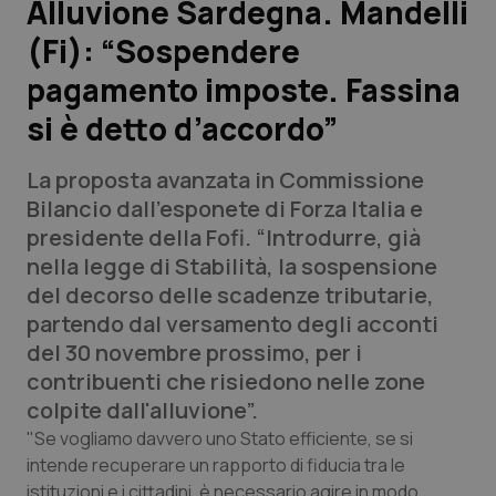
Alluvione Sardegna. Mandelli
(Fi): “Sospendere
Scienza e Farmaci
pagamento imposte. Fassina
Studi e Analisi
si è detto d’accordo”
Lettere al direttore
La proposta avanzata in Commissione
Bilancio dall’esponete di Forza Italia e
Edizioni Regionali
presidente della Fofi. “Introdurre, già
nella legge di Stabilità, la sospensione
QS Pro
del decorso delle scadenze tributarie,
partendo dal versamento degli acconti
Professionisti Sanitari.AI
del 30 novembre prossimo, per i
contribuenti che risiedono nelle zone
Abruzzo
QS Pro Gold
colpite dall'alluvione”.
"Se vogliamo davvero uno Stato efficiente, se si
QS Club
Newsletter
Basilicata
Artrite & artrosi
intende recuperare un rapporto di fiducia tra le
istituzioni e i cittadini, è necessario agire in modo