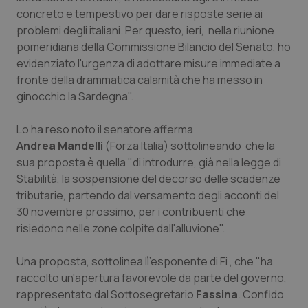
Calabria
Asma & BPCO
concreto e tempestivo per dare risposte serie ai
problemi degli italiani. Per questo, ieri, nella riunione
Campania
Car-T
pomeridiana della Commissione Bilancio del Senato, ho
evidenziato l'urgenza di adottare misure immediate a
fronte della drammatica calamità che ha messo in
Emilia-Romagna
Colesterolo & coronaropatie
ginocchio la Sardegna".
Friuli Venezia Giulia
Dermatite Atopica
Lo ha reso noto il senatore afferma
Andrea Mandelli
(Forza Italia) sottolineando che la
Lazio
Diabete & glucometri
sua proposta è quella "di introdurre, già nella legge di
Stabilità, la sospensione del decorso delle scadenze
Liguria
Disturbi dell’umore
tributarie, partendo dal versamento degli acconti del
30 novembre prossimo, per i contribuenti che
Lombardia
Dolore
risiedono nelle zone colpite dall'alluvione".
Marche
Donna & Salute
Una proposta, sottolinea lì’esponente di Fi , che "ha
raccolto un'apertura favorevole da parte del governo,
rappresentato dal Sottosegretario
Fassina
. Confido
Molise
Epatiti