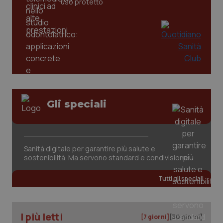
uso protetto
Gli speciali
CookieScriptConsent
5 mesi
CookieScript
settim
www.quotidianosanita.it
Sanità digitale per garantire più salute e
sostenibilità. Ma servono standard e condivisione
Tutti gli speciali
I più letti
[7 giorni]
[30 giorni]