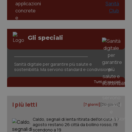
tracking-sites-ironfish-
www.quotidianosanita.it
4
tracking-enable
setti
2 gi
Gli speciali
tracking-sites-ironfish-
www.quotidianosanita.it
4
session-id
setti
2 gi
Sanità digitale per garantire più salute e
sostenibilità. Ma servono standard e condivisione
_ga
1 an
Google LLC
Tutti gli speciali
me
.quotidianosanita.it
I più letti
[7 giorni]
[30 giorni]
Caldo, segnali di lenta ritirata dell'ondata: il 7
agosto restano 26 città da bollino rosso, l'8
scendono a 19