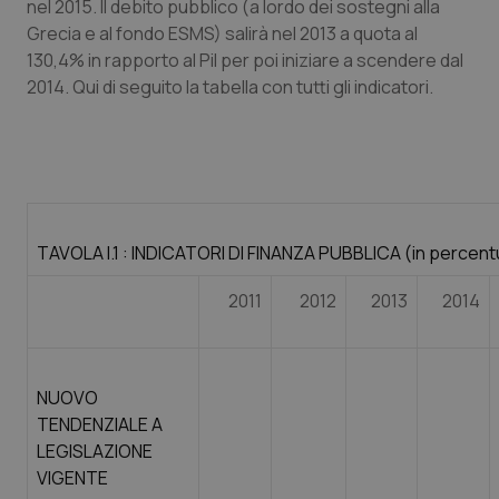
Valle D’Aosta
Oncodermatologia
nel 2015. Il debito pubblico (a lordo dei sostegni alla
Grecia e al fondo ESMS) salirà nel 2013 a quota al
130,4% in rapporto al Pil per poi iniziare a scendere dal
Veneto
Oncoematologia
2014. Qui di seguito la tabella con tutti gli indicatori.
Oncologia & Nutrizione
Psoriasi & pelle
Quotidiano Cardiologia
TAVOLA I.1 : INDICATORI DI FINANZA PUBBLICA (in percentu
Quotidiano Chirurgia
2011
2012
2013
2014
Quotidiano Oncologia
NUOVO
Quotidiano Pediatria
TENDENZIALE A
LEGISLAZIONE
Rene & patologie urogenitali
VIGENTE