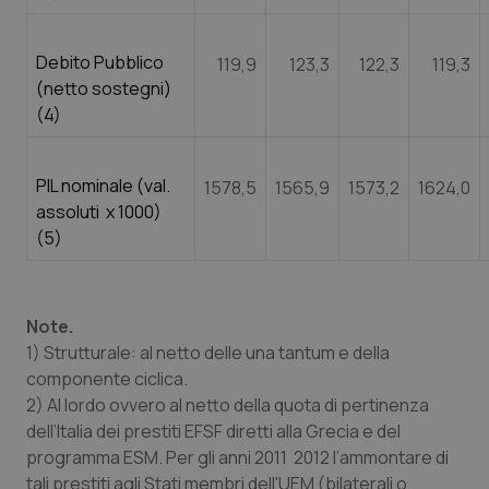
Debito Pubblico
119,9
123,3
122,3
119,3
(netto sostegni)
(4)
PIL nominale (val.
1578,5
1565,9
1573,2
1624,0
assoluti x 1000)
(5)
Note.
1) Strutturale: al netto delle una tantum e della
componente ciclica.
2) Al lordo ovvero al netto della quota di pertinenza
dell’Italia dei prestiti EFSF diretti alla Grecia e del
programma ESM. Per gli anni 2011 2012 l’ammontare di
tali prestiti agli Stati membri dell'UEM (bilaterali o