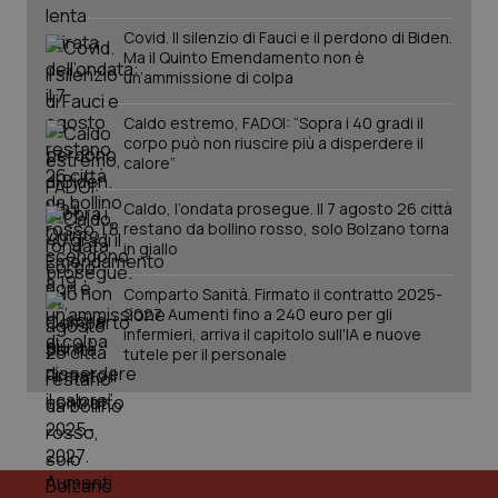
Covid. Il silenzio di Fauci e il perdono di Biden.
Ma il Quinto Emendamento non è
un’ammissione di colpa
Caldo estremo, FADOI: “Sopra i 40 gradi il
corpo può non riuscire più a disperdere il
calore”
Caldo, l’ondata prosegue. Il 7 agosto 26 città
restano da bollino rosso, solo Bolzano torna
in giallo
Comparto Sanità. Firmato il contratto 2025-
2027. Aumenti fino a 240 euro per gli
infermieri, arriva il capitolo sull'IA e nuove
tutele per il personale
PHPSESSID
Sess
PHP.net
www.quotidianosanita.it