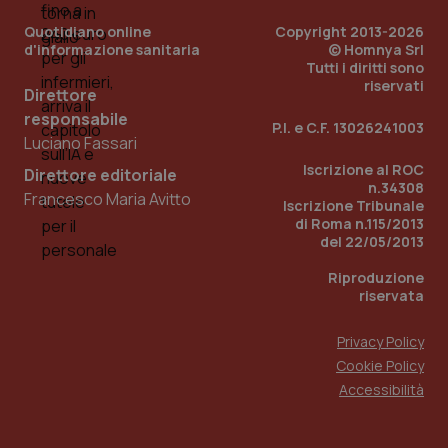
Quotidiano online
Copyright 2013-2026
d'informazione sanitaria
© Homnya Srl
Tutti i diritti sono
riservati
Direttore
responsabile
P.I. e C.F. 13026241003
Luciano Fassari
Iscrizione al ROC
Direttore editoriale
n.34308
Francesco Maria Avitto
Iscrizione Tribunale
di Roma n.115/2013
del 22/05/2013
_ga_KM60CM4NPH
.quotidianosanita.it
1 an
me
Riproduzione
riservata
Privacy Policy
Cookie Policy
Accessibilità
Fornitore
/
Nome
Scadenza
Descrizi
Dominio
Nome
Fornitore
/
Dominio
Scadenza
D