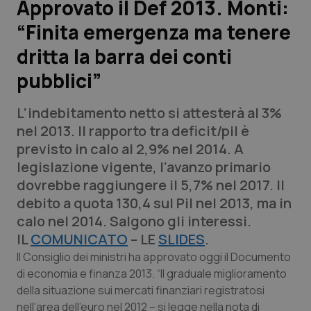
Approvato il Def 2013. Monti:
“Finita emergenza ma tenere
Scienza e Farmaci
dritta la barra dei conti
Studi e Analisi
pubblici”
Lettere al direttore
L’indebitamento netto si attesterà al 3%
nel 2013. Il rapporto tra deficit/pil è
Edizioni Regionali
previsto in calo al 2,9% nel 2014. A
legislazione vigente, l’avanzo primario
QS Pro
dovrebbe raggiungere il 5,7% nel 2017. Il
debito a quota 130,4 sul Pil nel 2013, ma in
Professionisti Sanitari.AI
calo nel 2014. Salgono gli interessi.
IL
COMUNICATO
– LE
SLIDES
.
Abruzzo
QS Pro Gold
Il Consiglio dei ministri ha approvato oggi il Documento
di economia e finanza 2013. “Il graduale miglioramento
QS Club
Newsletter
Basilicata
Artrite & artrosi
della situazione sui mercati finanziari registratosi
nell’area dell’euro nel 2012 – si legge nella nota di