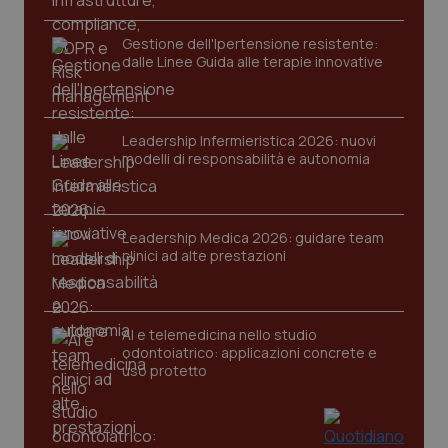
Gestione dell'Ipertensione resistente:
dalle Linee Guida alle terapie innovative
Leadership Infermieristica 2026: nuovi
modelli di responsabilità e autonomia
Leadership Medica 2026: guidare team
CookieScriptConsent
5 me
CookieScript
setti
clinici ad alte prestazioni
www.quotidianosanita.it
AI e telemedicina nello studio
odontoiatrico: applicazioni concrete e
uso protetto