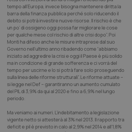
tempo all’Europa, invece bisogna mantenere diritta la
Piemonte
HIV
barra della finanza pubblica perché solo riducendo il
debito si potrà investire nuove risorse. Il rischio è che
Provincia Autonoma di Bolzano
Infezioni & Febbre
un po’ di ossigeno oggi possa far migliorare le cose
per qualche mese col rischio di altre crisi dopo”. Poi
Provincia Autonoma di Trento
Ipertensione & Scompenso
Monti ha difeso anche le misure intraprese dal suo
Governo nell’ultimo anno ribadendo come “abbiamo
iniziato ad aggredire la crisi e oggi il Paese è più solido
Puglia
Malattie rare
ma in condizione di grande sofferenza e ci vorrà del
tempo per uscirne e lo si potrà fare solo proseguendo
Sardegna
Malattia di Crohn & Rettocolite Ulcerosa
sulla linea delle riforme strutturali”. Le riforme attuate –
si legge nel Def – garantiranno un aumento cumulato
Sicilia
Neuroscienze & patologie neurodegenerative
del PIL di 3,9% da qui al 2020 e fino a 6,9% nel lungo
periodo.
Toscana
Obesità
Ma veniamo ai numeri. L’indebitamento a legislazione
Umbria
Oftalmologia
vigente netto si attesterà al 3% nel 2013. Il rapporto tra
deficit e pil è previsto in calo al 2,9% nel 2014 e all’1,8%