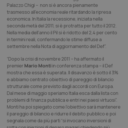
Calabria
Asma & BPCO
Palazzo Chigi – non si è ancora pienamente
trasmesso all’economia reale ritardando la ripresa
economica. In Italia la recessione, iniziata nella
Campania
Car-T
seconda metà del 2011, si è protratta per tutto il 2012.
Nella media dell’anno il Pil si è ridotto del 2,4 per cento
Emilia-Romagna
Colesterolo & coronaropatie
in termini reali, confermando le stime diffuse a
settembre nella Nota di aggiornamento del Def”.
Friuli Venezia Giulia
Dermatite Atopica
“Dopo la crisi di novembre 2011 – ha affermato il
Lazio
Diabete & glucometri
premier
Mario Monti
in conferenza stampa – il Def
mostra che essa è superata. Il disavanzo è sotto il 3%
Liguria
Disturbi dell’umore
e abbiamo centrato obiettivo di pareggio di bilancio
strutturale come previsto dagli accordi con Europa.
Dal mese di maggio speriamo Italia esca dalla lista con
Lombardia
Dolore
problemi di finanza pubblica e entri nei paesi virtuosi”.
Monti ha poi spiegato come l’obiettivo sarà mantenere
Marche
Donna & Salute
il pareggio di bilancio e ridurre il debito pubblico e poi
segnala come da più parti “si invocano inversioni di
Molise
Epatiti
rotta con iniezioni di denaro magari chiedendo più