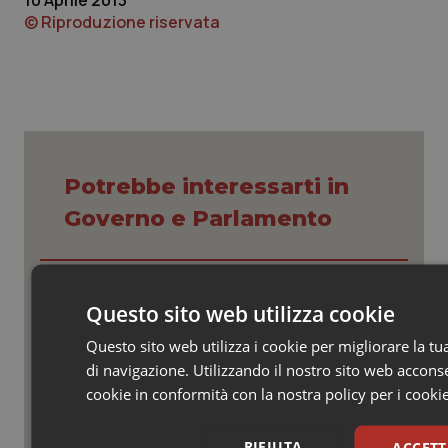
10 Aprile 2013
© Riproduzione riservata
Potrebbe interessarti in
Governo e Parlamento
Decreto PA. Un commissario per
smaltire le scorte Covid, le liste
Questo sito web utilizza cookie
d’attesa tornano al Siveas e il
controllo sulle agende di
Questo sito web utilizza i cookie per migliorare la t
prenotazione passa ad Agenas. Saltano l’aumento
delle tariffe ospedaliere e la proroga dei gettonisti
di navigazione. Utilizzando il nostro sito web acconsen
cookie in conformità con la nostra policy per i cooki
Università. Bernini firma il decreto:
27.000 posti per Medicina, 3.000 in
più rispetto a scorso anno
RIFIUTA
ACCETT