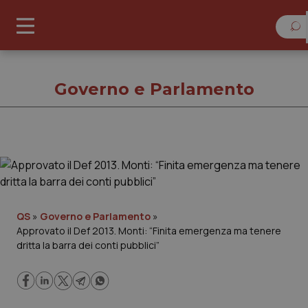
Domen
Governo e Parlamento
Governo e Parlament
Cronache
QS
»
Governo e Parlamento
»
Approvato il Def 2013. Monti: “Finita emergenza ma tenere
Governo e Parlamento
dritta la barra dei conti pubblici”
Regioni e Asl
Lavoro e Professioni