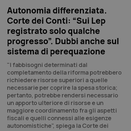
Autonomia differenziata.
Scienza e Farmaci
Corte dei Conti: “Sui Lep
registrato solo qualche
Studi e Analisi
progresso”. Dubbi anche sul
Lettere al direttore
sistema di perequazione
Edizioni Regionali
"I fabbisogni determinati dal
completamento della riforma potrebbero
QS Pro
richiedere risorse superiori a quelle
necessarie per coprire la spesa storica;
Professionisti Sanitari.AI
pertanto, potrebbe rendersi necessario
un apporto ulteriore di risorse e un
Abruzzo
QS Pro Gold
maggiore coordinamento fra gli aspetti
fiscali e quelli connessi alle esigenze
QS Club
Newsletter
Basilicata
Artrite & artrosi
autonomistiche", spiega la Corte dei