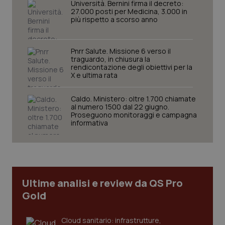
navigazione sulle pagine e l'accesso alle aree
Università. Bernini firma il decreto:
protette del sito. Il sito web non è in grado di
27.000 posti per Medicina, 3.000 in
funzionare correttamente senza questi cookie.
più rispetto a scorso anno
Nome
Fornitore
/
Dominio
Scaden
VISITOR_PRIVACY_METADATA
5 mesi
YouTube
Pnrr Salute. Missione 6 verso il
settim
.youtube.com
traguardo, in chiusura la
rendicontazione degli obiettivi per la
X e ultima rata
Caldo. Ministero: oltre 1.700 chiamate
al numero 1500 dal 22 giugno.
Proseguono monitoraggi e campagna
informativa
Ultime analisi e review da QS Pro
Gold
CookieScriptConsent
5 mesi
CookieScript
settim
www.quotidianosanita.it
Cloud sanitario: infrastrutture,