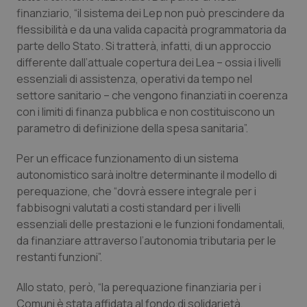
Valle D’Aosta
Oncodermatologia
finanziario, “il sistema dei Lep non può prescindere da
flessibilità e da una valida capacità programmatoria da
Veneto
Oncoematologia
parte dello Stato. Si tratterà, infatti, di un approccio
differente dall’attuale copertura dei Lea – ossia i livelli
Oncologia & Nutrizione
essenziali di assistenza, operativi da tempo nel
settore sanitario – che vengono finanziati in coerenza
Psoriasi & pelle
con i limiti di finanza pubblica e non costituiscono un
parametro di definizione della spesa sanitaria”.
Quotidiano Cardiologia
Per un efficace funzionamento di un sistema
autonomistico sarà inoltre determinante il modello di
Quotidiano Chirurgia
perequazione, che “dovrà essere integrale per i
fabbisogni valutati a costi standard per i livelli
Quotidiano Oncologia
essenziali delle prestazioni e le funzioni fondamentali,
da finanziare attraverso l’autonomia tributaria per le
Quotidiano Pediatria
restanti funzioni”.
Rene & patologie urogenitali
Allo stato, però, “la perequazione finanziaria per i
Comuni è stata affidata al fondo di solidarietà,