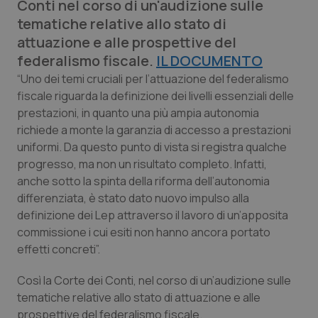
Conti nel corso di un'audizione sulle
Calabria
Asma & BPCO
tematiche relative allo stato di
attuazione e alle prospettive del
Campania
Car-T
federalismo fiscale.
IL DOCUMENTO
“Uno dei temi cruciali per l’attuazione del federalismo
Emilia-Romagna
Colesterolo & coronaropatie
fiscale riguarda la definizione dei livelli essenziali delle
prestazioni, in quanto una più ampia autonomia
Friuli Venezia Giulia
Dermatite Atopica
richiede a monte la garanzia di accesso a prestazioni
uniformi. Da questo punto di vista si registra qualche
Lazio
Diabete & glucometri
progresso, ma non un risultato completo. Infatti,
anche sotto la spinta della riforma dell’autonomia
Liguria
Disturbi dell’umore
differenziata, è stato dato nuovo impulso alla
definizione dei Lep attraverso il lavoro di un’apposita
Lombardia
Dolore
commissione i cui esiti non hanno ancora portato
effetti concreti”.
Marche
Donna & Salute
Così la Corte dei Conti, nel corso di un’audizione sulle
tematiche relative allo stato di attuazione e alle
Molise
Epatiti
prospettive del federalismo fiscale.