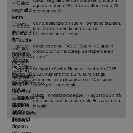
Caldo, segnali di lenta ritirata dell'ondata: il 7
agosto restano 26 città da bollino rosso, l'8
scendono a 19
PHPSESSID
Sessio
PHP.net
www.quotidianosanita.it
Covid. Il silenzio di Fauci e il perdono di Biden.
Ma il Quinto Emendamento non è
un’ammissione di colpa
Caldo estremo, FADOI: “Sopra i 40 gradi il
corpo può non riuscire più a disperdere il
calore”
Comparto Sanità. Firmato il contratto 2025-
2027. Aumenti fino a 240 euro per gli
infermieri, arriva il capitolo sull'IA e nuove
tutele per il personale
Caldo, l’ondata prosegue. Il 7 agosto 26 città
restano da bollino rosso, solo Bolzano torna
in giallo
_ga_KM60CM4NPH
.quotidianosanita.it
1 anno
mes