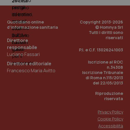
Quotidiano online
Copyright 2013-2026
d'informazione sanitaria
© Homnya Srl
Tutti i diritti sono
riservati
Direttore
responsabile
Fornitore
/
P.I. e C.F. 13026241003
Nome
Scadenza
Descrizion
Dominio
Luciano Fassari
Nome
Fornitore
/
Dominio
Scadenza
Des
_ga_0VMQEQKQ1N
.quotidianosanita.it
1 anno 1
Questo
Iscrizione al ROC
Direttore editoriale
mese
cookie
VISITOR_INFO1_LIVE
5 mesi 4
Que
Google LLC
n.34308
viene
settimane
imp
.youtube.com
Francesco Maria Avitto
Iscrizione Tribunale
utilizzato
You
da Google
di Roma n.115/2013
ten
Analytics
pre
del 22/05/2013
per
del
mantener
vid
Riproduzione
lo stato
inco
della
può
riservata
sessione.
det
vis
web
Privacy Policy
uti
nuo
Cookie Policy
ver
Accessibilità
dell