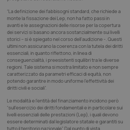
Piemonte
HIV
“La definizione dei fabbisogni standard, che richiede a
monte la fissazione dei Lep, non ha fatto passi in
Provincia Autonoma di Bolzano
Infezioni & Febbre
avanti e le assegnazioni delle risorse per la copertura
dei servizi si basano ancora sostanzialmente sui livelli
storici – si è spiegato nel corso dell’audizione -. Questi
Provincia Autonoma di Trento
Ipertensione & Scompenso
ultimi non assicurano la coerenza con la tutela dei diritti
essenziali, in quanto riflettono, in linea di
Puglia
Malattie rare
conseguenzialità, i preesistenti squilibri tra le diverse
regioni. Tale sistema si mostra limitato e non sempre
Sardegna
Malattia di Crohn & Rettocolite Ulcerosa
caratterizzato da parametri efficaci di equità, non
potendo garantire in modo uniforme l’effettività dei
Sicilia
Neuroscienze & patologie neurodegenerative
diritti civili e sociali”.
Toscana
Obesità
Le modalità e l’entità del finanziamento incidono però
“sull’esercizio dei diritti fondamentali e in particolare sui
livelli essenziali delle prestazioni (Lep), i quali devono
Umbria
Oftalmologia
essere determinati dal legislatore statale e garantiti su
tutto il territorio nazionale”. Dal punto di vista