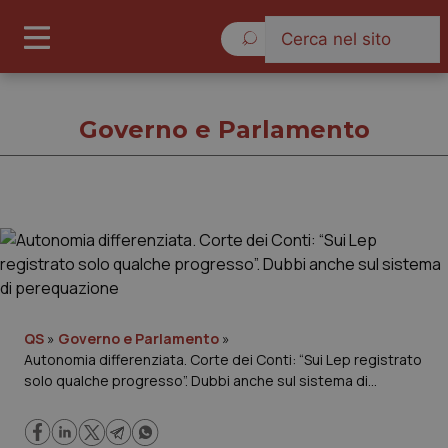
Sabato 8 Agosto 2026
Governo e Parlamento
Governo e Parlamento
Cronache
Governo e Parlamento
QS
»
Governo e Parlamento
»
Autonomia differenziata. Corte dei Conti: “Sui Lep registrato
solo qualche progresso”. Dubbi anche sul sistema di
Regioni e Asl
perequazione
Lavoro e Professioni