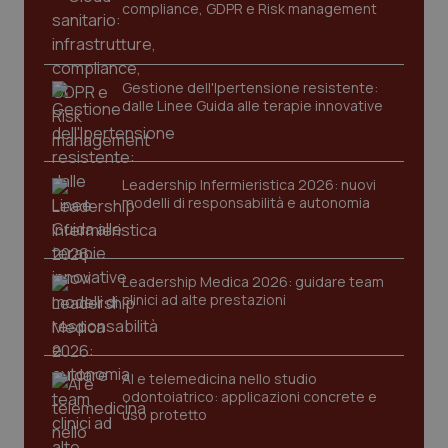
compliance, GDPR e Risk management
Gestione dell'Ipertensione resistente:
dalle Linee Guida alle terapie innovative
Leadership Infermieristica 2026: nuovi
modelli di responsabilità e autonomia
tracking-sites-ironfish-
www.quotidianosanita.it
4
tracking-enable
settim
2 gior
Leadership Medica 2026: guidare team
clinici ad alte prestazioni
tracking-sites-ironfish-
www.quotidianosanita.it
4
session-id
settim
2 gior
AI e telemedicina nello studio
odontoiatrico: applicazioni concrete e
uso protetto
_ga
1 anno
Google LLC