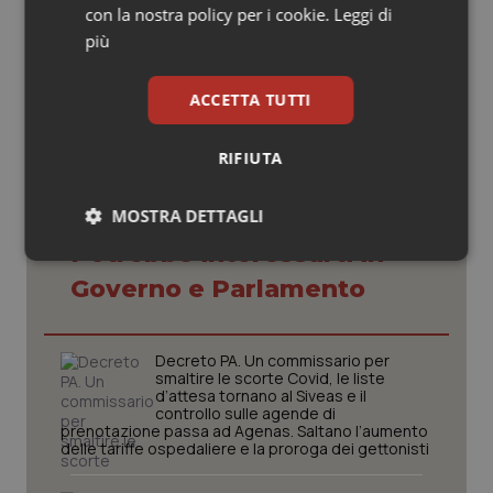
con la nostra policy per i cookie.
Leggi di
più
22 Maggio 2024
© Riproduzione riservata
ACCETTA TUTTI
RIFIUTA
MOSTRA DETTAGLI
Potrebbe interessarti in
Necessari
Statistici
Marketing
Governo e Parlamento
Decreto PA. Un commissario per
smaltire le scorte Covid, le liste
d’attesa tornano al Siveas e il
controllo sulle agende di
Necessari
Statistici
Marketing
prenotazione passa ad Agenas. Saltano l’aumento
delle tariffe ospedaliere e la proroga dei gettonisti
I cookie necessari contribuiscono a rendere fruibile il
sito web abilitandone funzionalità di base quali la