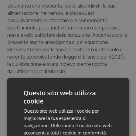
strumento che presenta, però, alcuni limiti: la sua
Salute orale & impianti
alimentazione, nel tempo, è stata quasi
esclusivamente orizzontale e la componente
Sangue & coagulazione
strettamente perequativa ha un peso complessivo
non elevato sul totale della dotazione. Accanto a ciò, è
Tiroide
presente anche un’esigenza di perequazione
infrastrutturale per la quale è stato introdotto solo di
Tumore al seno
recente apposito fondo (legge di bilancio per il 2021),
la cui dotazione è stata notevolmente ridotta
Tumore ovarico
dall’ultima legge di bilancio”.
“I fabbisogni determinati dal completamento della
Tumori del Polmone & Testa Collo
Questo sito web utilizza
riforma potrebbero richiedere risorse superiori a
quelle necessarie per coprire la spesa storica;
cookie
Tumori gastrointestinali
pertanto, potrebbe rendersi necessario un apporto
Questo sito web utilizza i cookie per
ulteriore di risorse e un maggiore coordinamento fra
Ulcera & Reflusso
migliorare la tua esperienza di
gli aspetti fiscali e quelli connessi alle esigenze
navigazione. Utilizzando il nostro sito web
autonomistiche”, conclude la Corte dei Conti.
acconsenti a tutti i cookie in conformità
Vaccini