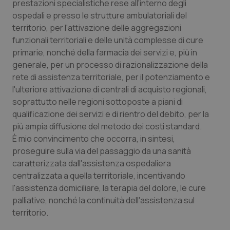
Valle D’Aosta
Oncodermatologia
prestazioni specialistiche rese all'interno degli
ospedali e presso le strutture ambulatoriali del
territorio, per l'attivazione delle aggregazioni
Veneto
Oncoematologia
funzionali territoriali e delle unità complesse di cure
primarie, nonché della farmacia dei servizi e, più in
Oncologia & Nutrizione
generale, per un processo di razionalizzazione della
rete di assistenza territoriale, per il potenziamento e
Psoriasi & pelle
l'ulteriore attivazione di centrali di acquisto regionali,
soprattutto nelle regioni sottoposte a piani di
Quotidiano Cardiologia
qualificazione dei servizi e di rientro del debito, per la
più ampia diffusione del metodo dei costi standard.
Quotidiano Chirurgia
È mio convincimento che occorra, in sintesi,
proseguire sulla via del passaggio da una sanità
Quotidiano Oncologia
caratterizzata dall'assistenza ospedaliera
centralizzata a quella territoriale, incentivando
l'assistenza domiciliare, la terapia del dolore, le cure
Quotidiano Pediatria
palliative, nonché la continuità dell'assistenza sul
territorio.
Rene & patologie urogenitali