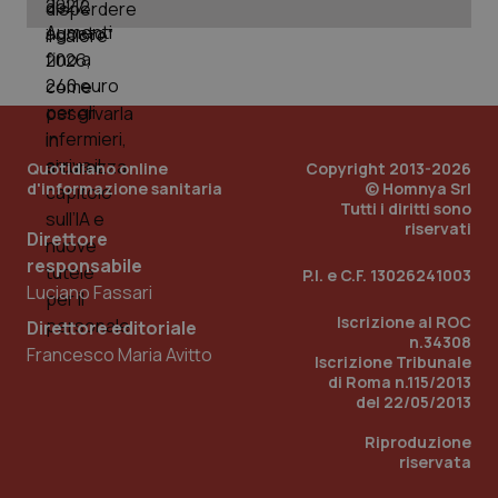
Nome
Fornitore
/
Dominio
Scadenza
Des
_ga_0VMQEQKQ1N
.quotidianosanita.it
1 anno 1
Questo
mese
cookie
VISITOR_INFO1_LIVE
5 mesi 4
Que
Google LLC
viene
settimane
imp
.youtube.com
utilizzato
You
da Google
ten
Analytics
pre
per
del
mantener
vid
lo stato
inco
della
Quotidiano online
Copyright 2013-2026
può
sessione.
det
d'informazione sanitaria
© Homnya Srl
vis
Tutti i diritti sono
web
riservati
uti
Direttore
nuo
ver
responsabile
P.I. e C.F. 13026241003
dell
Luciano Fassari
You
Iscrizione al ROC
__Secure-YNID
.youtube.com
5 mesi 4
Que
Direttore editoriale
settimane
imp
n.34308
Francesco Maria Avitto
You
Iscrizione Tribunale
ten
di Roma n.115/2013
pre
del 22/05/2013
del
vid
inco
Riproduzione
può
riservata
det
vis
web