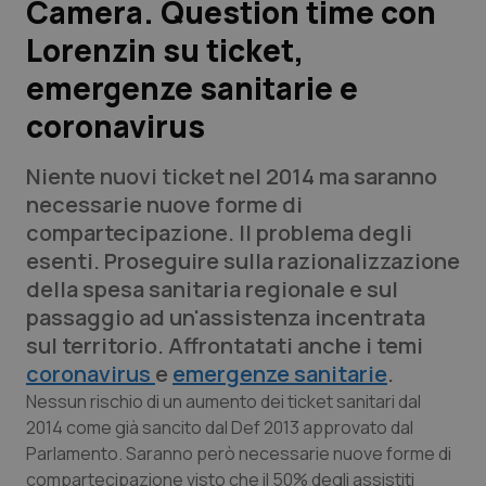
Camera. Question time con
Lorenzin su ticket,
Scienza e Farmaci
emergenze sanitarie e
Studi e Analisi
coronavirus
Lettere al direttore
Niente nuovi ticket nel 2014 ma saranno
necessarie nuove forme di
Edizioni Regionali
compartecipazione. Il problema degli
esenti. Proseguire sulla razionalizzazione
QS Pro
della spesa sanitaria regionale e sul
passaggio ad un'assistenza incentrata
Professionisti Sanitari.AI
sul territorio. Affrontatati anche i temi
coronavirus
e
emergenze sanitarie
.
Abruzzo
QS Pro Gold
Nessun rischio di un aumento dei ticket sanitari dal
2014 come già sancito dal Def 2013 approvato dal
QS Club
Newsletter
Basilicata
Artrite & artrosi
Parlamento. Saranno però necessarie nuove forme di
compartecipazione visto che il 50% degli assistiti