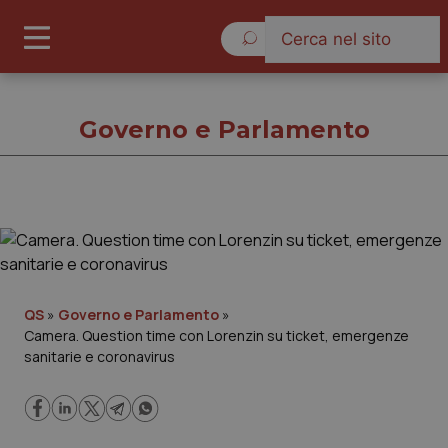
Venerdì 7 Agosto 2026
Governo e Parlamento
Governo e Parlamento
Cronache
QS
»
Governo e Parlamento
»
Camera. Question time con Lorenzin su ticket, emergenze
Governo e Parlamento
sanitarie e coronavirus
Regioni e Asl
Lavoro e Professioni