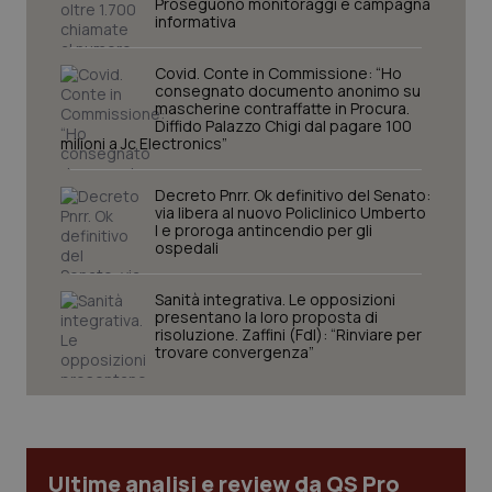
Proseguono monitoraggi e campagna
informativa
Covid. Conte in Commissione: “Ho
consegnato documento anonimo su
mascherine contraffatte in Procura.
Diffido Palazzo Chigi dal pagare 100
milioni a Jc Electronics”
Decreto Pnrr. Ok definitivo del Senato:
via libera al nuovo Policlinico Umberto
I e proroga antincendio per gli
ospedali
CookieScriptConsent
5 mesi
CookieScript
settim
www.quotidianosanita.it
Sanità integrativa. Le opposizioni
presentano la loro proposta di
risoluzione. Zaffini (FdI): “Rinviare per
trovare convergenza”
Ultime analisi e review da QS Pro