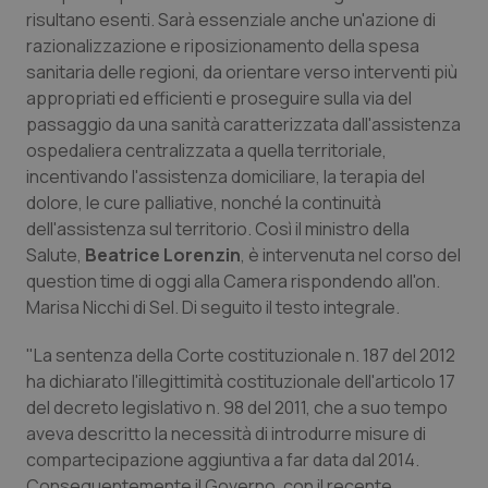
Calabria
Asma & BPCO
risultano esenti. Sarà essenziale anche un'azione di
razionalizzazione e riposizionamento della spesa
sanitaria delle regioni, da orientare verso interventi più
Campania
Car-T
appropriati ed efficienti e proseguire sulla via del
passaggio da una sanità caratterizzata dall'assistenza
Emilia-Romagna
Colesterolo & coronaropatie
ospedaliera centralizzata a quella territoriale,
incentivando l'assistenza domiciliare, la terapia del
Friuli Venezia Giulia
Dermatite Atopica
dolore, le cure palliative, nonché la continuità
dell'assistenza sul territorio. Così il ministro della
Lazio
Diabete & glucometri
Salute,
Beatrice Lorenzin
, è intervenuta nel corso del
question time di oggi alla Camera rispondendo all'on.
Liguria
Disturbi dell’umore
Marisa Nicchi di Sel. Di seguito il testo integrale.
"La sentenza della Corte costituzionale n. 187 del 2012
Lombardia
Dolore
ha dichiarato l'illegittimità costituzionale dell'articolo 17
del decreto legislativo n. 98 del 2011, che a suo tempo
Marche
Donna & Salute
aveva descritto la necessità di introdurre misure di
compartecipazione aggiuntiva a far data dal 2014.
Molise
Epatiti
Conseguentemente il Governo, con il recente