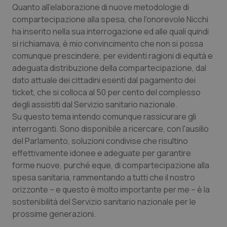
Quanto all'elaborazione di nuove metodologie di
Salute orale & impianti
compartecipazione alla spesa, che l'onorevole Nicchi
ha inserito nella sua interrogazione ed alle quali quindi
Sangue & coagulazione
si richiamava, è mio convincimento che non si possa
comunque prescindere, per evidenti ragioni di equità e
Tiroide
adeguata distribuzione della compartecipazione, dal
dato attuale dei cittadini esenti dal pagamento dei
Tumore al seno
ticket, che si colloca al 50 per cento del complesso
degli assistiti dal Servizio sanitario nazionale.
Su questo tema intendo comunque rassicurare gli
Tumore ovarico
interroganti. Sono disponibile a ricercare, con l'ausilio
del Parlamento, soluzioni condivise che risultino
Tumori del Polmone & Testa Collo
effettivamente idonee e adeguate per garantire
forme nuove, purché eque, di compartecipazione alla
Tumori gastrointestinali
spesa sanitaria, rammentando a tutti che il nostro
orizzonte – e questo è molto importante per me – è la
Ulcera & Reflusso
sostenibilità del Servizio sanitario nazionale per le
prossime generazioni.
Vaccini