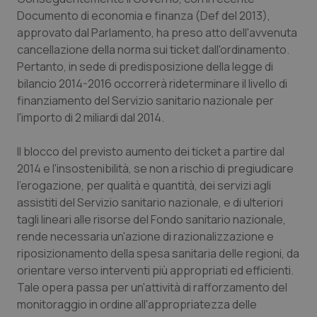
Documento di economia e finanza (Def del 2013),
Piemonte
HIV
approvato dal Parlamento, ha preso atto dell'avvenuta
cancellazione della norma sui ticket dall'ordinamento.
Provincia Autonoma di Bolzano
Infezioni & Febbre
Pertanto, in sede di predisposizione della legge di
bilancio 2014-2016 occorrerà rideterminare il livello di
Provincia Autonoma di Trento
Ipertensione & Scompenso
finanziamento del Servizio sanitario nazionale per
l'importo di 2 miliardi dal 2014.
Puglia
Malattie rare
Il blocco del previsto aumento dei ticket a partire dal
2014 e l'insostenibilità, se non a rischio di pregiudicare
Sardegna
Malattia di Crohn & Rettocolite Ulcerosa
l'erogazione, per qualità e quantità, dei servizi agli
assistiti del Servizio sanitario nazionale, e di ulteriori
Sicilia
Neuroscienze & patologie neurodegenerative
tagli lineari alle risorse del Fondo sanitario nazionale,
rende necessaria un'azione di razionalizzazione e
Toscana
Obesità
riposizionamento della spesa sanitaria delle regioni, da
orientare verso interventi più appropriati ed efficienti.
Umbria
Oftalmologia
Tale opera passa per un'attività di rafforzamento del
monitoraggio in ordine all'appropriatezza delle