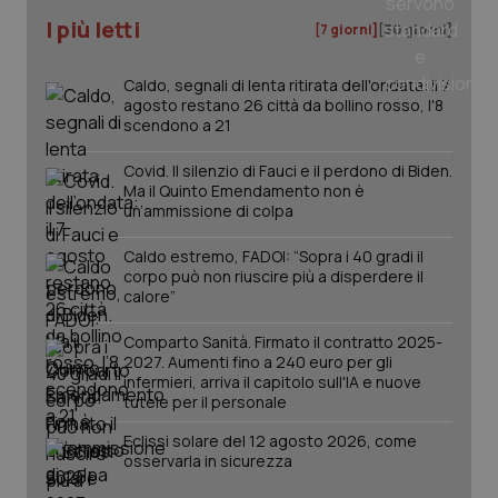
I più letti
[7 giorni]
[30 giorni]
Caldo, segnali di lenta ritirata dell'ondata: il 7
agosto restano 26 città da bollino rosso, l'8
scendono a 21
Covid. Il silenzio di Fauci e il perdono di Biden.
Ma il Quinto Emendamento non è
un’ammissione di colpa
Caldo estremo, FADOI: “Sopra i 40 gradi il
_ga_KM60CM4NPH
.quotidianosanita.it
1 anno
corpo può non riuscire più a disperdere il
mes
calore”
Comparto Sanità. Firmato il contratto 2025-
2027. Aumenti fino a 240 euro per gli
infermieri, arriva il capitolo sull'IA e nuove
tutele per il personale
Eclissi solare del 12 agosto 2026, come
osservarla in sicurezza
Fornitore
/
Nome
Scadenza
Descrizion
Dominio