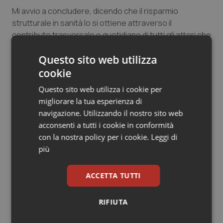
Mi avvio a concludere, dicendo che il risparmio
strutturale in sanità lo si ottiene attraverso il
contributo trasversale e quotidiano di tutti gli attori che
sono impegnati nel sistema sanitario in Italia e,
Questo sito web utilizza
principalmente, delle regioni, che sono le vere
protagoniste di questo processo. Ne consegue,
cookie
pertanto, la necessità di condividere al più presto con
Questo sito web utilizza i cookie per
le regioni la revisione del modello organizzativo, anche
migliorare la tua esperienza di
attraverso l'accelerazione del processo di
navigazione. Utilizzando il nostro sito web
razionalizzazione della rete di assistenza territoriale.
acconsenti a tutti i cookie in conformità
Tali argomenti dovranno costituire una parte
con la nostra policy per i cookie.
Leggi di
significativa del nuovo Patto della salute, così come è
più
stato da me presentato nella giornata di ieri alle
Commissioni competenti".
ACCETTA TUTTI
RIFIUTA
Coronavirus. Il ministro: “Sotto sorveglianza 60