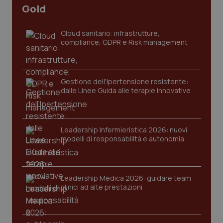
Gold
tracking-sites-ironfish-
www.quotidianosanita.it
4
tracking-enable
settim
2 gior
Cloud sanitario: infrastrutture,
compliance, GDPR e Risk management
tracking-sites-ironfish-
www.quotidianosanita.it
4
session-id
settim
Gestione dell'Ipertensione resistente:
2 gior
dalle Linee Guida alle terapie innovative
Leadership Infermieristica 2026: nuovi
_ga
1 anno
Google LLC
mes
.quotidianosanita.it
modelli di responsabilità e autonomia
Leadership Medica 2026: guidare team
clinici ad alte prestazioni