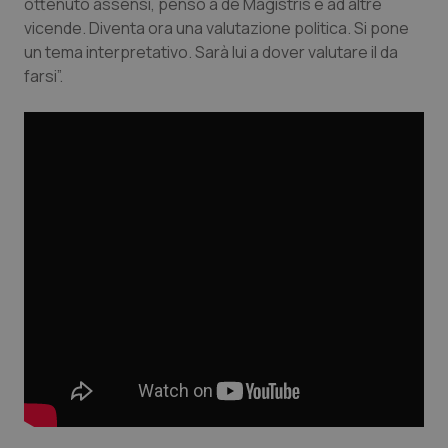
Valle D’Aosta
Oncodermatologia
ottenuto assensi, penso a de Magistris e ad altre
vicende. Diventa ora una valutazione politica. Si pone
un tema interpretativo. Sarà lui a dover valutare il da
Veneto
Oncoematologia
farsi”.
Oncologia & Nutrizione
Psoriasi & pelle
Quotidiano Cardiologia
Quotidiano Chirurgia
Quotidiano Oncologia
Quotidiano Pediatria
Rene & patologie urogenitali