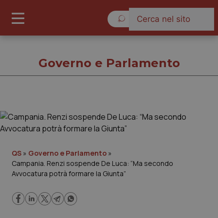
Domenica 9 Agosto 2026
Governo e Parlamento
Governo e Parlamento
Cronache
QS
»
Governo e Parlamento
»
Campania. Renzi sospende De Luca: “Ma secondo
Governo e Parlamento
Avvocatura potrà formare la Giunta”
Regioni e Asl
Lavoro e Professioni