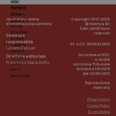
Quotidiano online
Copyright 2013-2026
d'informazione sanitaria
© Homnya Srl
Tutti i diritti sono
riservati
Direttore
responsabile
P.I. e C.F. 13026241003
Luciano Fassari
_ga_KM60CM4NPH
.quotidianosanita.it
1 anno
mes
Iscrizione al ROC
Direttore editoriale
n.34308
Francesco Maria Avitto
Iscrizione Tribunale
di Roma n.115/2013
del 22/05/2013
Riproduzione
riservata
Privacy Policy
Fornitore
/
Nome
Scadenza
Descrizion
Dominio
Cookie Policy
Nome
Fornitore
/
Dominio
Scadenza
Des
Accessibilità
_ga_0VMQEQKQ1N
.quotidianosanita.it
1 anno 1
Questo
mese
cookie
VISITOR_INFO1_LIVE
5 mesi 4
Que