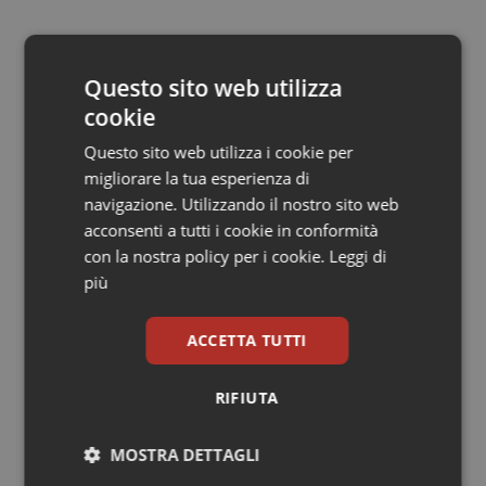
Salute orale & impianti
27 Giugno 2015
© Riproduzione riservata
Sangue & coagulazione
Questo sito web utilizza
cookie
Tiroide
Questo sito web utilizza i cookie per
migliorare la tua esperienza di
Tumore al seno
navigazione. Utilizzando il nostro sito web
acconsenti a tutti i cookie in conformità
Potrebbe interessarti in
Tumore ovarico
con la nostra policy per i cookie.
Leggi di
Governo e Parlamento
più
Tumori del Polmone & Testa Collo
ACCETTA TUTTI
Decreto PA. Un commissario per
Tumori gastrointestinali
smaltire le scorte Covid, le liste
d’attesa tornano al Siveas e il
RIFIUTA
controllo sulle agende di
Ulcera & Reflusso
prenotazione passa ad Agenas. Saltano l’aumento
delle tariffe ospedaliere e la proroga dei gettonisti
MOSTRA DETTAGLI
Vaccini