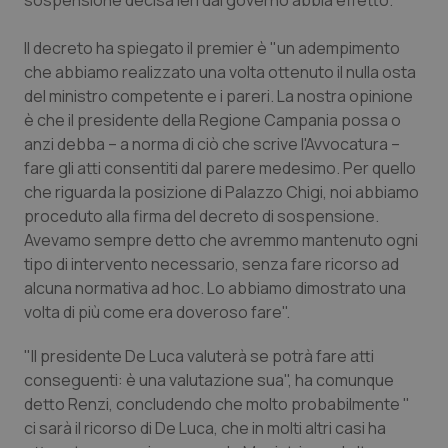
sospensione decisa ieri dal governo abbia effetto.
Piemonte
HIV
Il decreto ha spiegato il premier è "un adempimento
che abbiamo realizzato una volta ottenuto il nulla osta
Provincia Autonoma di Bolzano
Infezioni & Febbre
del ministro competente e i pareri. La nostra opinione
è che il presidente della Regione Campania possa o
Provincia Autonoma di Trento
Ipertensione & Scompenso
anzi debba – a norma di ciò che scrive l'Avvocatura –
fare gli atti consentiti dal parere medesimo. Per quello
Puglia
Malattie rare
che riguarda la posizione di Palazzo Chigi, noi abbiamo
proceduto alla firma del decreto di sospensione.
Avevamo sempre detto che avremmo mantenuto ogni
Sardegna
Malattia di Crohn & Rettocolite Ulcerosa
tipo di intervento necessario, senza fare ricorso ad
alcuna normativa ad hoc. Lo abbiamo dimostrato una
Sicilia
Neuroscienze & patologie neurodegenerative
volta di più come era doveroso fare".
Toscana
Obesità
"Il presidente De Luca valuterà se potrà fare atti
conseguenti: è una valutazione sua", ha comunque
Umbria
Oftalmologia
detto Renzi, concludendo che molto probabilmente "
ci sarà il ricorso di De Luca, che in molti altri casi ha