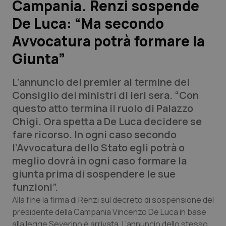
Campania. Renzi sospende
De Luca: “Ma secondo
Scienza e Farmaci
Avvocatura potrà formare la
Studi e Analisi
Giunta”
Lettere al direttore
L’annuncio del premier al termine del
Consiglio dei ministri di ieri sera. “Con
Edizioni Regionali
questo atto termina il ruolo di Palazzo
Chigi. Ora spetta a De Luca decidere se
QS Pro
fare ricorso. In ogni caso secondo
l’Avvocatura dello Stato egli potrà o
Professionisti Sanitari.AI
meglio dovrà in ogni caso formare la
giunta prima di sospendere le sue
Abruzzo
QS Pro Gold
funzioni”.
Alla fine la firma di Renzi sul decreto di sospensione del
QS Club
Newsletter
Basilicata
Artrite & artrosi
presidente della Campania Vincenzo De Luca in base
alla legge Severino è arrivata. L’annuncio dello stesso