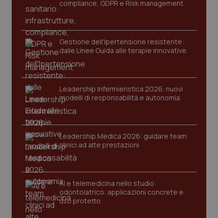
compliance, GDPR e Risk management
Gestione dell'Ipertensione resistente:
dalle Linee Guida alle terapie innovative
Leadership Infermieristica 2026: nuovi
CookieScriptConsent
5 mesi
CookieScript
modelli di responsabilità e autonomia
settim
www.quotidianosanita.it
Leadership Medica 2026: guidare team
clinici ad alte prestazioni
AI e telemedicina nello studio
odontoiatrico: applicazioni concrete e
uso protetto
tracking-sites-ironfish-
www.quotidianosanita.it
4