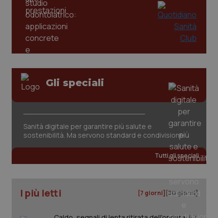
tracking-enable
settim
2 gior
tracking-sites-ironfish-
www.quotidianosanita.it
4
session-id
settim
2 gior
Gli speciali
_ga
1 anno
Google LLC
mes
.quotidianosanita.it
Sanità digitale per garantire più salute e
sostenibilità. Ma servono standard e condivisione
Tutti gli speciali
I più letti
[7 giorni]
[30 giorni]
Caldo, segnali di lenta ritirata dell'ondata: il 7