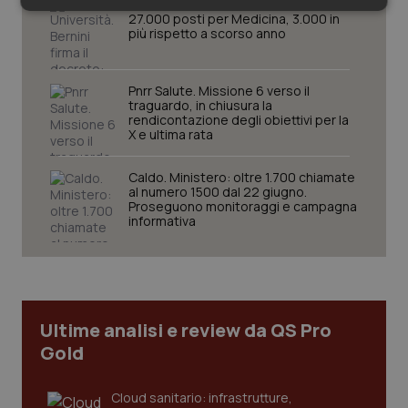
Università. Bernini firma il decreto:
Necessari
Statistici
Marketing
27.000 posti per Medicina, 3.000 in
più rispetto a scorso anno
Pnrr Salute. Missione 6 verso il
traguardo, in chiusura la
rendicontazione degli obiettivi per la
X e ultima rata
Necessari
Statistici
Marketing
I cookie necessari contribuiscono a rendere fruibile il
Caldo. Ministero: oltre 1.700 chiamate
sito web abilitandone funzionalità di base quali la
al numero 1500 dal 22 giugno.
navigazione sulle pagine e l'accesso alle aree
Proseguono monitoraggi e campagna
protette del sito. Il sito web non è in grado di
informativa
funzionare correttamente senza questi cookie.
Nome
Fornitore
/
Dominio
Scaden
VISITOR_PRIVACY_METADATA
5 mesi
YouTube
settim
.youtube.com
Ultime analisi e review da QS Pro
Gold
Cloud sanitario: infrastrutture,