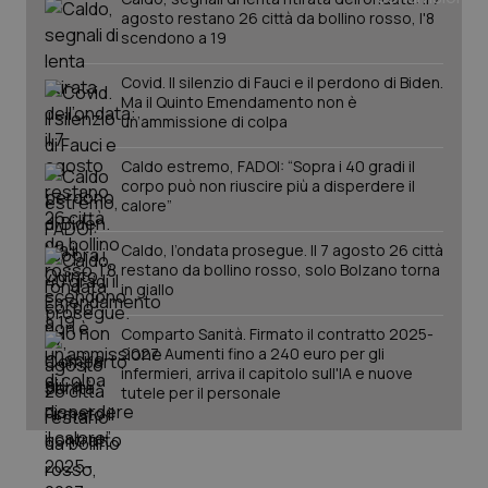
agosto restano 26 città da bollino rosso, l'8
scendono a 19
Covid. Il silenzio di Fauci e il perdono di Biden.
Ma il Quinto Emendamento non è
un’ammissione di colpa
Caldo estremo, FADOI: “Sopra i 40 gradi il
corpo può non riuscire più a disperdere il
calore”
Caldo, l’ondata prosegue. Il 7 agosto 26 città
restano da bollino rosso, solo Bolzano torna
in giallo
PHPSESSID
Sessio
PHP.net
www.quotidianosanita.it
Comparto Sanità. Firmato il contratto 2025-
2027. Aumenti fino a 240 euro per gli
infermieri, arriva il capitolo sull'IA e nuove
tutele per il personale