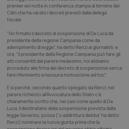
Calabria
Asma & BPCO
premier ieri notte in conferenza stampa al termine del
Cdm che ha varato i decreti previsti dalla delega
Campania
Car-T
fiscale.
"Ho firmato il decreto di sospensione di De Luca da
Emilia-Romagna
Colesterolo & coronaropatie
presidente della regione Campania come da
adempimento di legge", ha detto Renzi ai giornalisti, e
Friuli Venezia Giulia
Dermatite Atopica
ora, "il presidente della Regione Campania può fare gli
atti consentiti dal parere medesimo, noi abbiamo
Lazio
Diabete & glucometri
proceduto alla firma del decreto di sospensione senza
fare riferimento a nessuna motivazione ad hoc".
Liguria
Disturbi dell’umore
E sì perché, secondo quanto spiegato da Renzi, nel
Lombardia
Dolore
parere richiesto all’Avvocatura dello Stato c’è
chiaramente scritto che, nei casi come quello di De
Luca, il destinatario della sospensione prevista dalla
Marche
Donna & Salute
legge Severino, possa (“o addirittura debba” ha detto
Renzi) nominare la nuova giunta prima che la
Molise
Epatiti