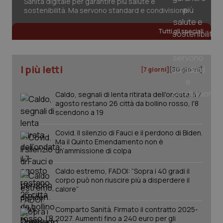
Sanità digitale per garantire più salute e
sostenibilità. Ma servono standard e condivisione
Tutti gli speciali
tracking-sites-ironfish-
www.quotidianosanita.it
4
tracking-enable
settim
2 gior
I più letti
[7 giorni]
[30 giorni]
Caldo, segnali di lenta ritirata dell'ondata: il 7
tracking-sites-ironfish-
www.quotidianosanita.it
4
agosto restano 26 città da bollino rosso, l'8
session-id
settim
scendono a 19
2 gior
Covid. Il silenzio di Fauci e il perdono di Biden.
Ma il Quinto Emendamento non è
un’ammissione di colpa
_ga
1 anno
Google LLC
mes
.quotidianosanita.it
Caldo estremo, FADOI: “Sopra i 40 gradi il
corpo può non riuscire più a disperdere il
calore”
Comparto Sanità. Firmato il contratto 2025-
2027. Aumenti fino a 240 euro per gli