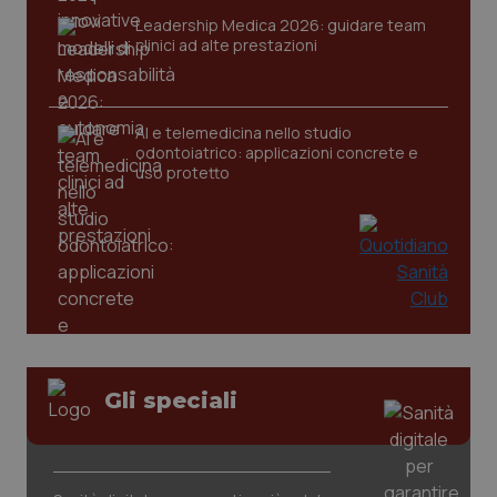
Leadership Medica 2026: guidare team
clinici ad alte prestazioni
AI e telemedicina nello studio
odontoiatrico: applicazioni concrete e
uso protetto
CookieScriptConsent
5 mesi
CookieScript
settim
www.quotidianosanita.it
Gli speciali