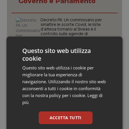
Governo e Parlamento
Valle D’Aosta
Oncodermatologia
Veneto
Oncoematologia
Decreto PA. Un commissario per
smaltire le scorte Covid, le liste
d’attesa tornano al Siveas e il
Oncologia & Nutrizione
controllo sulle agende di
prenotazione passa ad Agenas. Saltano l’aumento
delle tariffe ospedaliere e la proroga dei gettonisti
Psoriasi & pelle
Questo sito web utilizza
Università. Bernini firma il decreto:
cookie
Quotidiano Cardiologia
27.000 posti per Medicina, 3.000 in
più rispetto a scorso anno
Questo sito web utilizza i cookie per
migliorare la tua esperienza di
Quotidiano Chirurgia
navigazione. Utilizzando il nostro sito web
Pnrr Salute. Missione 6 verso il
acconsenti a tutti i cookie in conformità
traguardo, in chiusura la
Quotidiano Oncologia
rendicontazione degli obiettivi per la
con la nostra policy per i cookie.
Leggi di
X e ultima rata
più
Quotidiano Pediatria
Caldo. Ministero: oltre 1.700 chiamate
al numero 1500 dal 22 giugno.
ACCETTA TUTTI
Rene & patologie urogenitali
Proseguono monitoraggi e campagna
informativa