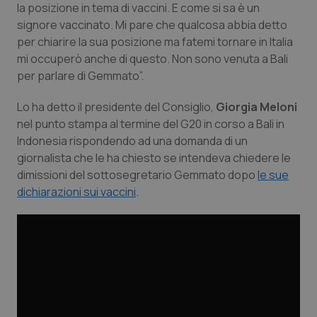
la posizione in tema di vaccini. E come si sa è un
Calabria
Asma & BPCO
signore vaccinato. Mi pare che qualcosa abbia detto
per chiarire la sua posizione ma fatemi tornare in Italia
Campania
Car-T
mi occuperò anche di questo. Non sono venuta a Bali
per parlare di Gemmato”.
Emilia-Romagna
Colesterolo & coronaropatie
Lo ha detto il presidente del Consiglio,
Giorgia Meloni
Friuli Venezia Giulia
Dermatite Atopica
nel punto stampa al termine del G20 in corso a Bali in
Indonesia rispondendo ad una domanda di un
Lazio
Diabete & glucometri
giornalista che le ha chiesto se intendeva chiedere le
dimissioni del sottosegretario Gemmato dopo
le sue
dichiarazioni sui vaccini
.
Liguria
Disturbi dell’umore
Lombardia
Dolore
Marche
Donna & Salute
Molise
Epatiti