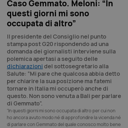
Caso Gemmato. Meloni: “In
questi giorni mi sono
Scienza e Farmaci
occupata di altro”
Studi e Analisi
Il presidente del Consiglio nel punto
Lettere al direttore
stampa post G20 rispondendo ad una
domanda dei giornalisti interviene sulla
Edizioni Regionali
polemica apertasi a seguito delle
dichiarazioni
del sottosegretario alla
QS Pro
Salute: “Mi pare che qualcosa abbia detto
per chiarire la sua posizione ma fatemi
Professionisti Sanitari.AI
tornare in Italia mi occuperò anche di
questo. Non sono venuta a Bali per parlare
Abruzzo
QS Pro Gold
di Gemmato”.
“In questi giorni mi sono occupata di altro per cui non
QS Club
Newsletter
Basilicata
Artrite & artrosi
ho ancora avuto modo né di approfondire la vicenda né
di parlare con Gemmato del quale conosco molto bene