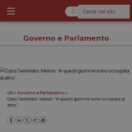
Sabato 8 Agosto 2026
Governo e Parlamento
Governo e Parlamento
Cronache
QS
»
Governo e Parlamento
»
Caso Gemmato. Meloni: “In questi giorni mi sono occupata di
Governo e Parlamento
altro”
Regioni e Asl
Lavoro e Professioni