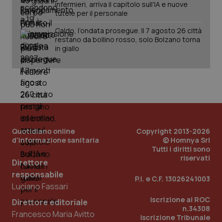
infermieri, arriva il capitolo sull'IA e nuove
tutele per il personale
Caldo, l’ondata prosegue. Il 7 agosto 26 città
restano da bollino rosso, solo Bolzano torna
in giallo
Quotidiano online
Copyright 2013-2026
d'informazione sanitaria
© Homnya Srl
Tutti i diritti sono
riservati
Direttore
responsabile
P.I. e C.F. 13026241003
Luciano Fassari
PHPSESSID
Sessio
PHP.net
www.quotidianosanita.it
Iscrizione al ROC
Direttore editoriale
n.34308
Francesco Maria Avitto
Iscrizione Tribunale