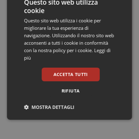
Questo sito web utilizza
tre provvedimenti relativi alla relazione dell’Istituto
cookie
Superiore di Sanità sulle attività svolte nell’ambito del
Programma di prioritizzazione del Sistema Nazionale
Questo sito web utilizza i cookie per
Linee Guida (SNLG) relativamente agli anni
2018-2019,
migliorare la tua esperienza di
2020-2021 e
al
2022.
navigazione. Utilizzando il nostro sito web
acconsenti a tutti i cookie in conformità
Rinviata invece l‘Informativa, ai sensi dell’articolo 2,
con la nostra policy per i cookie.
Leggi di
comma 1, lettera e), del decreto legislativo 28 agosto
più
1997, n. 281, concernente “Piano nazionale di
comunicazione del rischio pandemico 2023-2028”. Un
ACCETTA TUTTI
piano sul quale le Regioni avevano espresso non pochi
dubbi.
RIFIUTA
06 Dicembre 2023
MOSTRA DETTAGLI
© Riproduzione riservata
Necessari
Statistici
Marketing