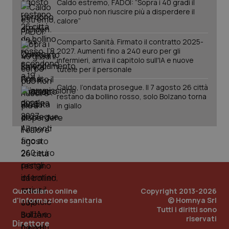
Caldo estremo, FADOI: “Sopra i 40 gradi il
corpo può non riuscire più a disperdere il
calore”
Comparto Sanità. Firmato il contratto 2025-
2027. Aumenti fino a 240 euro per gli
infermieri, arriva il capitolo sull'IA e nuove
_ga_KM60CM4NPH
.quotidianosanita.it
1 anno
tutele per il personale
mes
Caldo, l’ondata prosegue. Il 7 agosto 26 città
restano da bollino rosso, solo Bolzano torna
in giallo
Fornitore
/
Nome
Scadenza
Descrizion
Dominio
Nome
Fornitore
/
Dominio
Scadenza
Des
_ga_0VMQEQKQ1N
.quotidianosanita.it
1 anno 1
Questo
mese
cookie
Quotidiano online
Copyright 2013-2026
VISITOR_INFO1_LIVE
5 mesi 4
Que
Google LLC
viene
settimane
imp
.youtube.com
d'informazione sanitaria
© Homnya Srl
utilizzato
You
Tutti i diritti sono
da Google
ten
riservati
Analytics
pre
Direttore
per
del