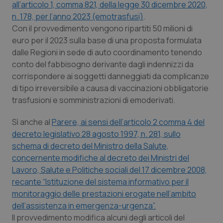
Valle D’Aosta
Oncodermatologia
all’articolo 1, comma 821, della legge 30 dicembre 2020,
n. 178, per l’anno 2023 (emotrasfusi)
.
Veneto
Oncoematologia
Con il provvedimento vengono ripartiti 50 milioni di
euro per il 2023 sulla base di una proposta formulata
dalle Regioni in sede di auto coordinamento tenendo
Oncologia & Nutrizione
conto del fabbisogno derivante dagli indennizzi da
corrispondere ai soggetti danneggiati da complicanze
Psoriasi & pelle
di tipo irreversibile a causa di vaccinazioni obbligatorie
trasfusioni e somministrazioni di emoderivati.
Quotidiano Cardiologia
Sì anche al
Parere, ai sensi dell’articolo 2 comma 4 del
Quotidiano Chirurgia
decreto legislativo 28 agosto 1997, n. 281, sullo
schema di decreto del Ministro della Salute,
Quotidiano Oncologia
concernente modifiche al decreto dei Ministri del
Lavoro, Salute e Politiche sociali del 17 dicembre 2008,
recante “Istituzione del sistema informativo per il
Quotidiano Pediatria
monitoraggio delle prestazioni erogate nell’ambito
dell’assistenza in emergenza-urgenza”.
Rene & patologie urogenitali
Il provvedimento modifica alcuni degli articoli del