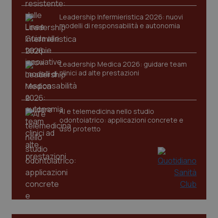
Leadership Infermieristica 2026: nuovi
tracking-sites-ironfish-
www.quotidianosanita.it
4
session-id
settim
modelli di responsabilità e autonomia
2 gior
Leadership Medica 2026: guidare team
_ga
1 anno
Google LLC
clinici ad alte prestazioni
mes
.quotidianosanita.it
AI e telemedicina nello studio
odontoiatrico: applicazioni concrete e
uso protetto