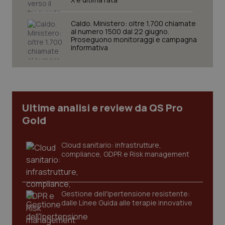
Caldo. Ministero: oltre 1.700 chiamate
al numero 1500 dal 22 giugno.
Proseguono monitoraggi e campagna
informativa
CookieScriptConsent
5 mesi
CookieScript
settim
www.quotidianosanita.it
Ultime analisi e review da QS Pro
Gold
Cloud sanitario: infrastrutture,
compliance, GDPR e Risk management
tracking-sites-ironfish-
www.quotidianosanita.it
4
tracking-enable
settim
Gestione dell'Ipertensione resistente:
2 gior
dalle Linee Guida alle terapie innovative