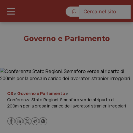
Sabato 8 Agosto 2026
Governo e Parlamento
Governo e Parlamento
Cronache
QS
»
Governo e Parlamento
»
Conferenza Stato Regioni. Semaforo verde al riparto di
Governo e Parlamento
200mln per la presa in carico dei lavoratori stranieri irregolari
Regioni e Asl
Lavoro e Professioni