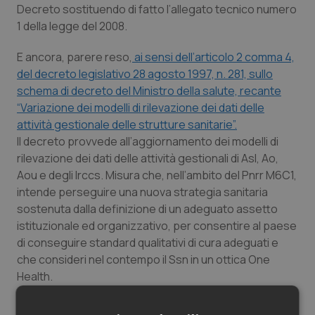
Decreto sostituendo di fatto l’allegato tecnico numero
Salute orale & impianti
1 della legge del 2008.
Sangue & coagulazione
E ancora, parere reso,
ai sensi dell’articolo 2 comma 4,
del decreto legislativo 28 agosto 1997, n. 281, sullo
Tiroide
schema di decreto del Ministro della salute, recante
“Variazione dei modelli di rilevazione dei dati delle
attività gestionale delle strutture sanitarie”.
Tumore al seno
Il decreto provvede all’aggiornamento dei modelli di
rilevazione dei dati delle attività gestionali di Asl, Ao,
Tumore ovarico
Aou e degli Irccs. Misura che, nell’ambito del Pnrr M6C1,
intende perseguire una nuova strategia sanitaria
Tumori del Polmone & Testa Collo
sostenuta dalla definizione di un adeguato assetto
istituzionale ed organizzativo, per consentire al paese
Tumori gastrointestinali
di conseguire standard qualitativi di cura adeguati e
che consideri nel contempo il Ssn in un ottica One
Ulcera & Reflusso
Health.
La Conferenza ha poi espresso il parere positivo su
Vaccini