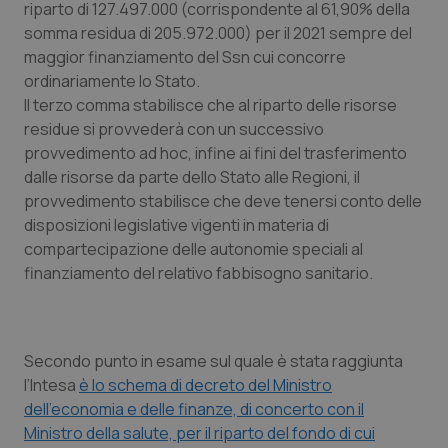
riparto di 127.497.000 (corrispondente al 61,90% della
somma residua di 205.972.000) per il 2021 sempre del
Piemonte
HIV
maggior finanziamento del Ssn cui concorre
ordinariamente lo Stato.
Provincia Autonoma di Bolzano
Infezioni & Febbre
Il terzo comma stabilisce che al riparto delle risorse
residue si provvederà con un successivo
Provincia Autonoma di Trento
Ipertensione & Scompenso
provvedimento ad hoc, infine ai fini del trasferimento
dalle risorse da parte dello Stato alle Regioni, il
Puglia
Malattie rare
provvedimento stabilisce che deve tenersi conto delle
disposizioni legislative vigenti in materia di
Sardegna
Malattia di Crohn & Rettocolite Ulcerosa
compartecipazione delle autonomie speciali al
finanziamento del relativo fabbisogno sanitario.
Sicilia
Neuroscienze & patologie neurodegenerative
Toscana
Obesità
Secondo punto in esame sul quale è stata raggiunta
l’Intesa
è lo schema di decreto del Ministro
Umbria
Oftalmologia
dell’economia e delle finanze, di concerto con il
Ministro della salute, per il riparto del fondo di cui