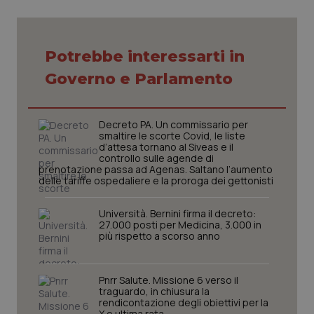
Potrebbe interessarti in
Necessari
Statistici
Marketing
Governo e Parlamento
I cookie necessari contribuiscono a rendere fruibile il
sito web abilitandone funzionalità di base quali la
navigazione sulle pagine e l'accesso alle aree
protette del sito. Il sito web non è in grado di
Decreto PA. Un commissario per
funzionare correttamente senza questi cookie.
smaltire le scorte Covid, le liste
d’attesa tornano al Siveas e il
Nome
Fornitore
/
Dominio
Scaden
controllo sulle agende di
prenotazione passa ad Agenas. Saltano l’aumento
VISITOR_PRIVACY_METADATA
5 mesi
YouTube
settim
.youtube.com
delle tariffe ospedaliere e la proroga dei gettonisti
Università. Bernini firma il decreto:
27.000 posti per Medicina, 3.000 in
più rispetto a scorso anno
Pnrr Salute. Missione 6 verso il
traguardo, in chiusura la
rendicontazione degli obiettivi per la
X e ultima rata