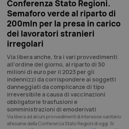
Conferenza Stato Regioni.
Semaforo verde al riparto di
Scienza e Farmaci
200mln per la presa in carico
Studi e Analisi
dei lavoratori stranieri
irregolari
Lettere al direttore
Via libera anche, tra i vari provvedimenti
Edizioni Regionali
all‘ordine del giorno, al riparto di 50
milioni di euro per il 2023 per gli
QS Pro
indennizzi da corrispondere ai soggetti
danneggiati da complicanze di tipo
Professionisti Sanitari.AI
irreversibile a causa di vaccinazioni
obbligatorie trasfusioni e
Abruzzo
QS Pro Gold
somministrazioni di emoderivati
QS Club
Newsletter
Via libera ad alcuni provvedimenti di interesse sanitario
Basilicata
Artrite & artrosi
all’esame della Conferenza Stato Regioni di oggi. Si