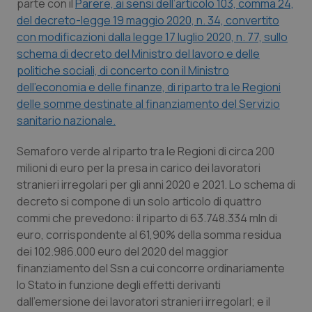
parte con il
Parere, ai sensi dell’articolo 103, comma 24,
Calabria
Asma & BPCO
del decreto-legge 19 maggio 2020, n. 34, convertito
con modificazioni dalla legge 17 luglio 2020, n. 77, sullo
Campania
Car-T
schema di decreto del Ministro del lavoro e delle
politiche sociali, di concerto con il Ministro
Emilia-Romagna
Colesterolo & coronaropatie
dell’economia e delle finanze, di riparto tra le Regioni
delle somme destinate al finanziamento del Servizio
Friuli Venezia Giulia
Dermatite Atopica
sanitario nazionale.
Semaforo verde al riparto tra le Regioni di circa 200
Lazio
Diabete & glucometri
milioni di euro per la presa in carico dei lavoratori
stranieri irregolari per gli anni 2020 e 2021. Lo schema di
Liguria
Disturbi dell’umore
decreto si compone di un solo articolo di quattro
commi che prevedono: il riparto di 63.748.334 mln di
Lombardia
Dolore
euro, corrispondente al 61,90% della somma residua
dei 102.986.000 euro del 2020 del maggior
Marche
Donna & Salute
finanziamento del Ssn a cui concorre ordinariamente
lo Stato in funzione degli effetti derivanti
Molise
Epatiti
dall’emersione dei lavoratori stranieri irregolarI; e il