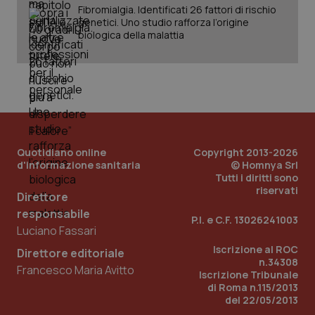
Fibromialgia. Identificati 26 fattori di rischio
genetici. Uno studio rafforza l’origine
biologica della malattia
_ga
1 anno
Google LLC
mes
.quotidianosanita.it
Quotidiano online
Copyright 2013-2026
d'informazione sanitaria
© Homnya Srl
Tutti i diritti sono
riservati
Direttore
responsabile
P.I. e C.F. 13026241003
Luciano Fassari
Iscrizione al ROC
Direttore editoriale
n.34308
Francesco Maria Avitto
Iscrizione Tribunale
di Roma n.115/2013
del 22/05/2013