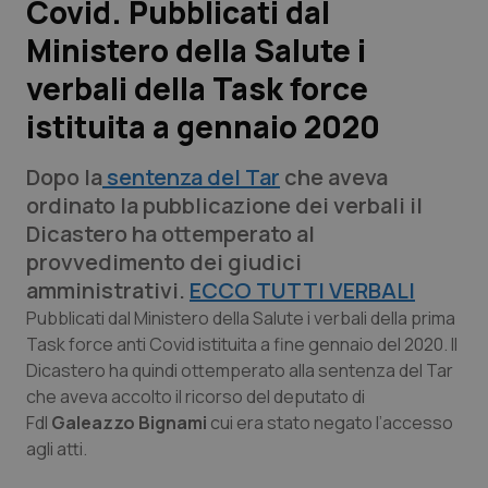
Covid. Pubblicati dal
Ministero della Salute i
Scienza e Farmaci
verbali della Task force
Studi e Analisi
istituita a gennaio 2020
Lettere al direttore
Dopo la
sentenza del Tar
che aveva
ordinato la pubblicazione dei verbali il
Edizioni Regionali
Dicastero ha ottemperato al
provvedimento dei giudici
QS Pro
amministrativi.
ECCO TUTTI VERBALI
Pubblicati dal Ministero della Salute i verbali della prima
Professionisti Sanitari.AI
Task force anti Covid istituita a fine gennaio del 2020. Il
Dicastero ha quindi ottemperato alla sentenza del Tar
Abruzzo
QS Pro Gold
che aveva accolto il ricorso del deputato di
FdI
Galeazzo Bignami
cui era stato negato l’accesso
QS Club
Newsletter
Basilicata
Artrite & artrosi
agli atti.