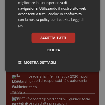
Valle D’Aosta
Oncodermatologia
migliorare la tua esperienza di
navigazione. Utilizzando il nostro sito web
Veneto
Oncoematologia
Ultime analisi e review da QS Pro
acconsenti a tutti i cookie in conformità
Gold
con la nostra policy per i cookie.
Leggi di
Oncologia & Nutrizione
più
Cloud sanitario: infrastrutture,
compliance, GDPR e Risk management
Psoriasi & pelle
ACCETTA TUTTI
Quotidiano Cardiologia
RIFIUTA
Gestione dell'Ipertensione resistente:
dalle Linee Guida alle terapie innovative
Quotidiano Chirurgia
MOSTRA DETTAGLI
Necessari
Statistici
Marketing
Quotidiano Oncologia
Leadership Infermieristica 2026: nuovi
modelli di responsabilità e autonomia
Quotidiano Pediatria
Rene & patologie urogenitali
Leadership Medica 2026: guidare team
clinici ad alte prestazioni