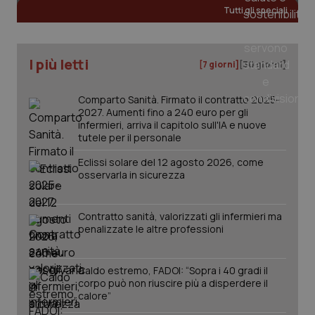
Tutti gli speciali
CookieScriptConsent
5 mesi
CookieScript
settim
www.quotidianosanita.it
I più letti
[7 giorni]
[30 giorni]
Comparto Sanità. Firmato il contratto 2025-
2027. Aumenti fino a 240 euro per gli
infermieri, arriva il capitolo sull'IA e nuove
tutele per il personale
Eclissi solare del 12 agosto 2026, come
osservarla in sicurezza
tracking-sites-ironfish-
www.quotidianosanita.it
4
tracking-enable
settim
Contratto sanità, valorizzati gli infermieri ma
2 gior
penalizzate le altre professioni
Caldo estremo, FADOI: “Sopra i 40 gradi il
corpo può non riuscire più a disperdere il
tracking-sites-ironfish-
www.quotidianosanita.it
4
session-id
settim
calore”
2 gior