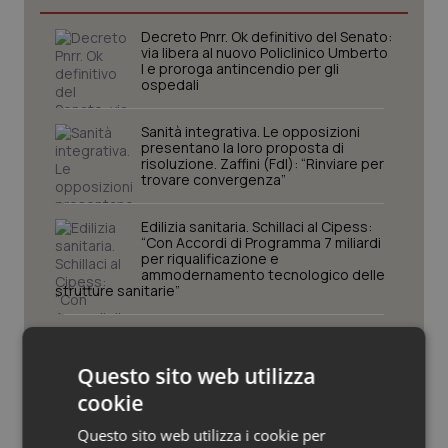
Piemonte
HIV
Decreto Pnrr. Ok definitivo del Senato:
via libera al nuovo Policlinico Umberto
I e proroga antincendio per gli
Provincia Autonoma di Bolzano
Infezioni & Febbre
ospedali
Sanità integrativa. Le opposizioni
Provincia Autonoma di Trento
Ipertensione & Scompenso
presentano la loro proposta di
risoluzione. Zaffini (FdI): “Rinviare per
trovare convergenza”
Puglia
Malattie rare
Edilizia sanitaria. Schillaci al Cipess:
Sardegna
Malattia di Crohn & Rettocolite Ulcerosa
“Con Accordi di Programma 7 miliardi
per riqualificazione e
ammodernamento tecnologico delle
strutture sanitarie”
Sicilia
Neuroscienze & patologie neurodegenerative
Sangue e plasma. Pronto il
Toscana
Obesità
Programma nazionale per
l’autosufficienza 2026. Alle Regioni 6
Questo sito web utilizza
mln
Umbria
Oftalmologia
cookie
Questo sito web utilizza i cookie per