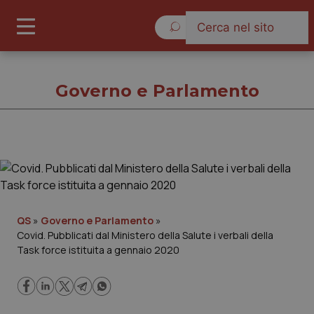
Giovedì 6 Agosto 2026
Governo e Parlamento
Governo e Parlamento
Cronache
QS
»
Governo e Parlamento
»
Covid. Pubblicati dal Ministero della Salute i verbali della
Governo e Parlamento
Task force istituita a gennaio 2020
Regioni e Asl
Lavoro e Professioni