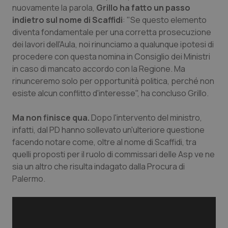
nuovamente la parola,
Grillo ha fatto un passo
Salute orale & impianti
indietro sul nome di Scaffidi
: "Se questo elemento
diventa fondamentale per una corretta prosecuzione
Sangue & coagulazione
dei lavori dell'Aula, noi rinunciamo a qualunque ipotesi di
procedere con questa nomina in Consiglio dei Ministri
Tiroide
in caso di mancato accordo con la Regione. Ma
rinunceremo solo per opportunità politica, perché non
Tumore al seno
esiste alcun conflitto d'interesse", ha concluso Grillo.
Tumore ovarico
Ma non finisce qua.
Dopo l'intervento del ministro,
infatti, dal PD hanno sollevato un'ulteriore questione
facendo notare come, oltre al nome di Scaffidi, tra
Tumori del Polmone & Testa Collo
quelli proposti per il ruolo di commissari delle Asp ve ne
sia un altro che risulta indagato dalla Procura di
Tumori gastrointestinali
Palermo.
Ulcera & Reflusso
Vaccini