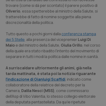
trovare (come si dà per scontato) il parere positivo di
Piemonte
HIV
Oliverio
, essa spetterebbe al ministro della Salute, si
tratterebbe di fatto di nomine soggette alla piena
Provincia Autonoma di Bolzano
Infezioni & Febbre
discrezionalità della politica.
Provincia Autonoma di Trento
Ipertensione & Scompenso
Tutto questo a pochi giorni dalla
conferenza stampa
dei 5 Stelle
, alla presenza del vicepremier
Luigi Di
Puglia
Malattie rare
Maio
e del ministro della Salute,
Giulia Grillo
, nel corso
della quale era stato ribadito l'intento del movimento di
separare in tutti i modi la politica dalle nomine in sanità.
Sardegna
Malattia di Crohn & Rettocolite Ulcerosa
A surriscaldare ultriormente gli animi, già nella
Sicilia
Neuroscienze & patologie neurodegenerative
tarda mattinata, è stata poi la notizia riguarante
l'indicazione di Gianluigi Scaffidi
, indicato come
Toscana
Obesità
collaboratore della relatrice del decreto per la
Camera,
Dalila Nesci (M5S)
, come commissario
Umbria
Oftalmologia
dell’Asp di Vibo Valentia, lo stesso collegio elettorale
della deputata pentastellata. Da qui le ripetute