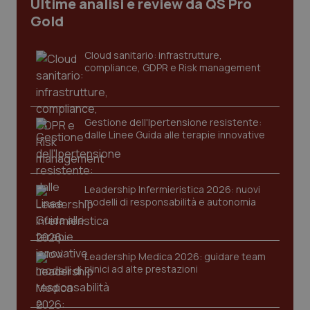
Ultime analisi e review da QS Pro
Gold
tracking-sites-ironfish-
www.quotidianosanita.it
4
tracking-enable
settim
2 gior
Cloud sanitario: infrastrutture,
compliance, GDPR e Risk management
tracking-sites-ironfish-
www.quotidianosanita.it
4
session-id
settim
Gestione dell'Ipertensione resistente:
2 gior
dalle Linee Guida alle terapie innovative
_ga
1 anno
Google LLC
Leadership Infermieristica 2026: nuovi
mes
.quotidianosanita.it
modelli di responsabilità e autonomia
Leadership Medica 2026: guidare team
clinici ad alte prestazioni