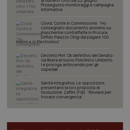
al numero 1500 dal 22 giugno.
Proseguono monitoraggi e campagna
informativa
Covid. Conte in Commissione: “Ho
consegnato documento anonimo su
mascherine contraffatte in Procura.
Diffido Palazzo Chigi dal pagare 100
milioni a Jc Electronics”
Decreto Pnrr. Ok definitivo del Senato:
via libera al nuovo Policlinico Umberto
I e proroga antincendio per gli
CookieScriptConsent
5 mesi
CookieScript
ospedali
settim
www.quotidianosanita.it
Sanità integrativa. Le opposizioni
presentano la loro proposta di
risoluzione. Zaffini (FdI): “Rinviare per
trovare convergenza”