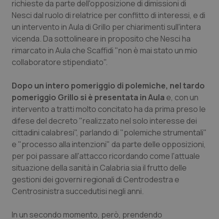
Valle D’Aosta
Oncodermatologia
richieste da parte dell'opposizione di dimissioni di
Nesci dal ruolo di relatrice per conflitto di interessi, e di
Veneto
Oncoematologia
un intervento in Aula di Grillo per chiarimenti sull'intera
vicenda. Da sottolineare in proposito che Nesci ha
rimarcato in Aula che Scaffidi "non è mai stato un mio
Oncologia & Nutrizione
collaboratore stipendiato".
Psoriasi & pelle
Dopo un intero pomeriggio di polemiche, nel tardo
pomeriggio Grillo si è presentata in Aula
e, con un
Quotidiano Cardiologia
intervento a tratti molto concitato ha da prima preso le
difese del decreto "realizzato nel solo interesse dei
Quotidiano Chirurgia
cittadini calabresi", parlando di "polemiche strumentali"
e "processo alla intenzioni" da parte delle opposizioni,
Quotidiano Oncologia
per poi passare all'attacco ricordando come l'attuale
situazione della sanità in Calabria sia il frutto delle
Quotidiano Pediatria
gestioni dei governi regionali di Centrodestra e
Centrosinistra succedutisi negli anni.
Rene & patologie urogenitali
In un secondo momento, però, prendendo