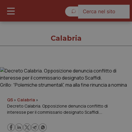
Giovedì 6 Agosto 2026
Calabria
Calabria
Cronache
Governo e Parlamento
QS
»
Calabria
»
Decreto Calabria. Opposizione denuncia conflitto di
interesse per il commissario designato Scaffidi.
Regioni e Asl
Grillo: “Polemiche strumentali”, ma alla fine rinuncia a nomina
Lavoro e Professioni