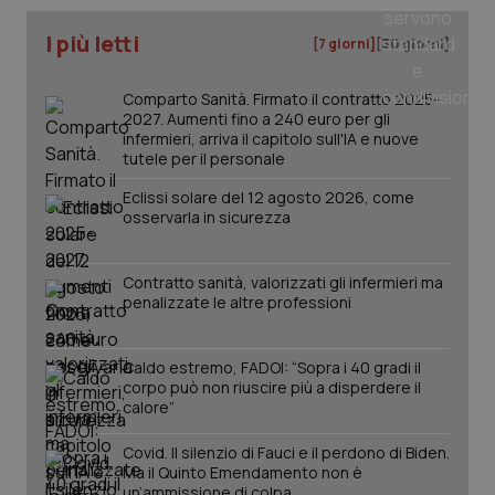
I più letti
[7 giorni]
[30 giorni]
Comparto Sanità. Firmato il contratto 2025-
2027. Aumenti fino a 240 euro per gli
infermieri, arriva il capitolo sull'IA e nuove
tutele per il personale
Eclissi solare del 12 agosto 2026, come
osservarla in sicurezza
_ga_KM60CM4NPH
.quotidianosanita.it
1 anno
Contratto sanità, valorizzati gli infermieri ma
mes
penalizzate le altre professioni
Caldo estremo, FADOI: “Sopra i 40 gradi il
corpo può non riuscire più a disperdere il
calore”
Covid. Il silenzio di Fauci e il perdono di Biden.
Ma il Quinto Emendamento non è
Fornitore
/
Nome
Scadenza
Descrizion
un’ammissione di colpa
Dominio