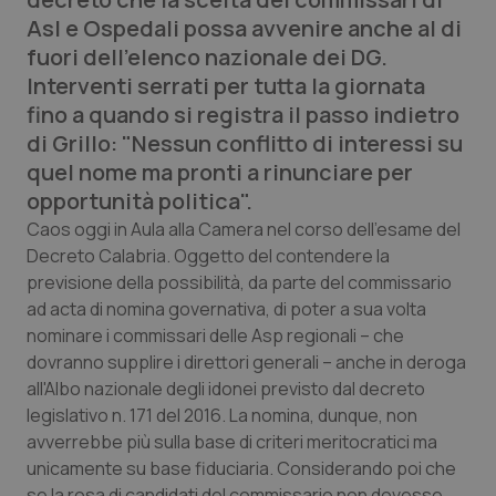
Calabria
Asma & BPCO
Asl e Ospedali possa avvenire anche al di
fuori dell'elenco nazionale dei DG.
Campania
Car-T
Interventi serrati per tutta la giornata
fino a quando si registra il passo indietro
Emilia-Romagna
Colesterolo & coronaropatie
di Grillo: "Nessun conflitto di interessi su
quel nome ma pronti a rinunciare per
Friuli Venezia Giulia
Dermatite Atopica
opportunità politica".
Caos oggi in Aula alla Camera nel corso dell'esame del
Lazio
Diabete & glucometri
Decreto Calabria. Oggetto del contendere la
previsione della possibilità, da parte del commissario
Liguria
Disturbi dell’umore
ad acta di nomina governativa, di poter a sua volta
nominare i commissari delle Asp regionali – che
Lombardia
Dolore
dovranno supplire i direttori generali – anche in deroga
all'Albo nazionale degli idonei previsto dal decreto
legislativo n. 171 del 2016. La nomina, dunque, non
Marche
Donna & Salute
avverrebbe più sulla base di criteri meritocratici ma
unicamente su base fiduciaria. Considerando poi che
Molise
Epatiti
se la rosa di candidati del commissario non dovesse