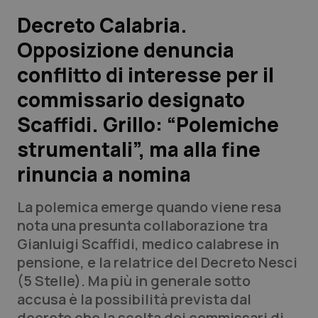
Decreto Calabria.
Scienza e Farmaci
Opposizione denuncia
conflitto di interesse per il
Studi e Analisi
commissario designato
Lettere al direttore
Scaffidi. Grillo: “Polemiche
Edizioni Regionali
strumentali”, ma alla fine
rinuncia a nomina
QS Pro
La polemica emerge quando viene resa
Professionisti Sanitari.AI
nota una presunta collaborazione tra
Gianluigi Scaffidi, medico calabrese in
Abruzzo
QS Pro Gold
pensione, e la relatrice del Decreto Nesci
(5 Stelle). Ma più in generale sotto
QS Club
Newsletter
Basilicata
Artrite & artrosi
accusa è la possibilità prevista dal
decreto che la scelta dei commissari di