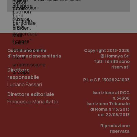
Nome
Fornitore
/
Dominio
Scadenza
Des
_ga_0VMQEQKQ1N
.quotidianosanita.it
1 anno 1
Questo
mese
cookie
VISITOR_INFO1_LIVE
5 mesi 4
Que
Google LLC
viene
settimane
imp
.youtube.com
utilizzato
You
da Google
ten
Analytics
pre
per
del
mantener
vid
lo stato
inco
della
può
Quotidiano online
Copyright 2013-2026
sessione.
det
d'informazione sanitaria
© Homnya Srl
vis
Tutti i diritti sono
web
uti
riservati
Direttore
nuo
ver
responsabile
dell
P.I. e C.F. 13026241003
You
Luciano Fassari
__Secure-YNID
.youtube.com
5 mesi 4
Que
Iscrizione al ROC
Direttore editoriale
settimane
imp
n.34308
You
Francesco Maria Avitto
Iscrizione Tribunale
ten
pre
di Roma n.115/2013
del
del 22/05/2013
vid
inco
Riproduzione
può
det
riservata
vis