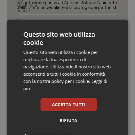
Valle D’Aosta
Oncodermatologia
prenotazione passa ad Agenas. Saltano l’aumento
delle tariffe ospedaliere e la proroga dei gettonisti
Veneto
Oncoematologia
Università. Bernini firma il decreto:
27.000 posti per Medicina, 3.000 in
più rispetto a scorso anno
Oncologia & Nutrizione
Questo sito web utilizza
cookie
Psoriasi & pelle
Pnrr Salute. Missione 6 verso il
Questo sito web utilizza i cookie per
traguardo, in chiusura la
migliorare la tua esperienza di
rendicontazione degli obiettivi per la
Quotidiano Cardiologia
X e ultima rata
navigazione. Utilizzando il nostro sito web
acconsenti a tutti i cookie in conformità
Quotidiano Chirurgia
Caldo. Ministero: oltre 1.700 chiamate
con la nostra policy per i cookie.
Leggi di
al numero 1500 dal 22 giugno.
più
Proseguono monitoraggi e campagna
informativa
Quotidiano Oncologia
ACCETTA TUTTI
Quotidiano Pediatria
RIFIUTA
Rene & patologie urogenitali
Ultime analisi e review da QS Pro