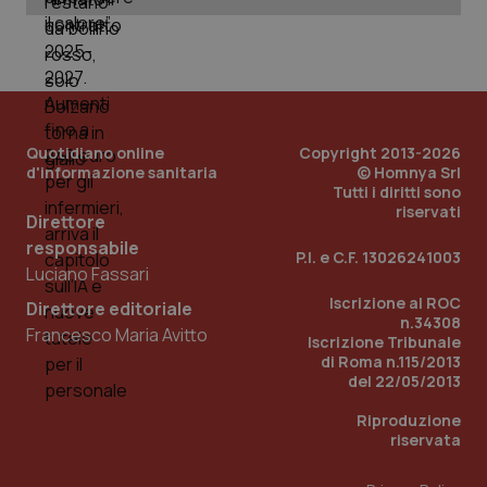
Quotidiano online
Copyright 2013-2026
d'informazione sanitaria
© Homnya Srl
Tutti i diritti sono
riservati
Direttore
responsabile
P.I. e C.F. 13026241003
Luciano Fassari
Iscrizione al ROC
Direttore editoriale
n.34308
Francesco Maria Avitto
PHPSESSID
Sessio
PHP.net
Iscrizione Tribunale
www.quotidianosanita.it
di Roma n.115/2013
del 22/05/2013
Riproduzione
riservata