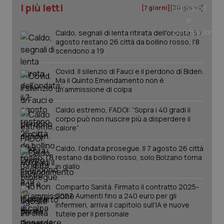
I più letti
[7 giorni]
[30 giorni]
tracking-sites-ironfish-
www.quotidianosanita.it
4
tracking-enable
settim
2 gior
Caldo, segnali di lenta ritirata dell'ondata: il 7
agosto restano 26 città da bollino rosso, l'8
scendono a 19
tracking-sites-ironfish-
Covid. Il silenzio di Fauci e il perdono di Biden.
www.quotidianosanita.it
4
session-id
settim
Ma il Quinto Emendamento non è
2 gior
un’ammissione di colpa
Caldo estremo, FADOI: “Sopra i 40 gradi il
corpo può non riuscire più a disperdere il
_ga
calore”
1 anno
Google LLC
mes
.quotidianosanita.it
Caldo, l’ondata prosegue. Il 7 agosto 26 città
restano da bollino rosso, solo Bolzano torna
in giallo
Comparto Sanità. Firmato il contratto 2025-
2027. Aumenti fino a 240 euro per gli
infermieri, arriva il capitolo sull'IA e nuove
tutele per il personale