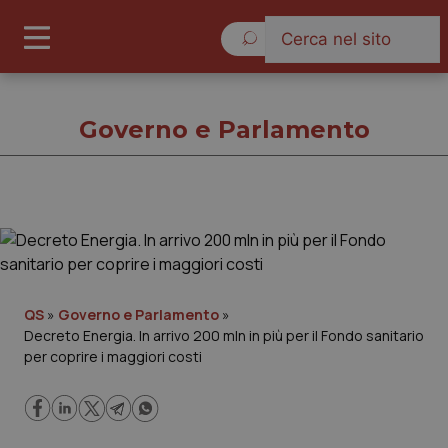
Domenica 9 Agosto 2026
Governo e Parlamento
Governo e Parlamento
Cronache
QS
»
Governo e Parlamento
»
Decreto Energia. In arrivo 200 mln in più per il Fondo sanitario
Governo e Parlamento
per coprire i maggiori costi
Regioni e Asl
Lavoro e Professioni