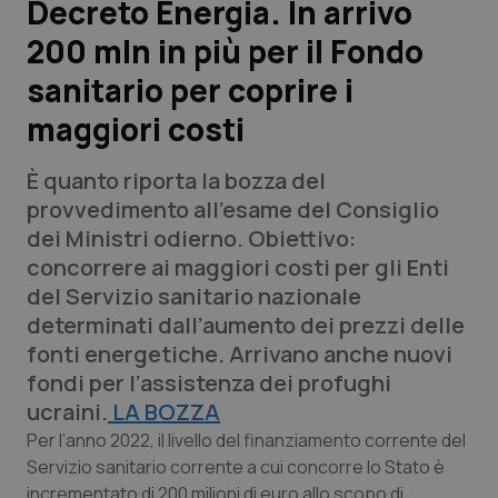
Decreto Energia. In arrivo
200 mln in più per il Fondo
Scienza e Farmaci
sanitario per coprire i
Studi e Analisi
maggiori costi
Lettere al direttore
È quanto riporta la bozza del
provvedimento all’esame del Consiglio
Edizioni Regionali
dei Ministri odierno. Obiettivo:
concorrere ai maggiori costi per gli Enti
QS Pro
del Servizio sanitario nazionale
determinati dall’aumento dei prezzi delle
Professionisti Sanitari.AI
fonti energetiche. Arrivano anche nuovi
fondi per l’assistenza dei profughi
Abruzzo
QS Pro Gold
ucraini.
LA BOZZA
Per l’anno 2022, il livello del finanziamento corrente del
QS Club
Newsletter
Basilicata
Artrite & artrosi
Servizio sanitario corrente a cui concorre lo Stato è
incrementato di 200 milioni di euro allo scopo di