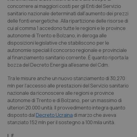
Calabria
Asma & BPCO
concorrere ai maggiori costi per gli Enti del Servizio
sanitario nazionale determinati dall’aumento dei prezzi
Campania
Car-T
delle fonti energetiche. Alla ripartizione delle risorse di
cui al comma 1 accedono tutte le regioni e le province
autonome di Trento e Bolzano, in deroga alle
Emilia-Romagna
Colesterolo & coronaropatie
disposizioni legislative che stabiliscono per le
autonomie speciali il concorso regionale e provinciale
Friuli Venezia Giulia
Dermatite Atopica
al finanziamento sanitario corrente. È quanto riporta la
bozza del Decreto Energia all’esame del Cdm.
Lazio
Diabete & glucometri
Tra le misure anche un nuovo stanziamento di 30,270
Liguria
Disturbi dell’umore
mln per l’accesso alle prestazioni del Servizio sanitario
nazionale da riconoscere alle regioni e province
Lombardia
Dolore
autonome di Trento e di Bolzano, per un massimo di
ulteriori 20.000 unità. Il provvedimento integra quanto
disposto dal
Decreto Ucraina
di marzo che aveva
Marche
Donna & Salute
stanziato 152 mln per il sostegno a 100 mila unità.
Molise
Epatiti
L.F.