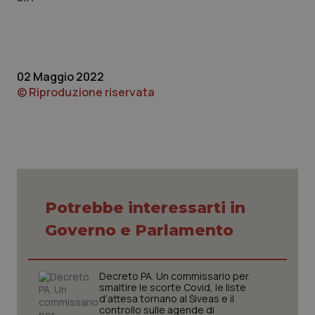
Piemonte
HIV
Provincia Autonoma di Bolzano
Infezioni & Febbre
02 Maggio 2022
© Riproduzione riservata
Provincia Autonoma di Trento
Ipertensione & Scompenso
Puglia
Malattie rare
Sardegna
Malattia di Crohn & Rettocolite Ulcerosa
Potrebbe interessarti in
Sicilia
Neuroscienze & patologie neurodegenerative
Governo e Parlamento
Toscana
Obesità
Decreto PA. Un commissario per
Umbria
Oftalmologia
smaltire le scorte Covid, le liste
d’attesa tornano al Siveas e il
controllo sulle agende di