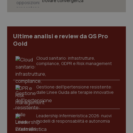
trovare convergenza”
Necessari
Statistici
Marketing
I cookie necessari contribuiscono a rendere fruibile il
sito web abilitandone funzionalità di base quali la
navigazione sulle pagine e l'accesso alle aree
Ultime analisi e review da QS Pro
protette del sito. Il sito web non è in grado di
funzionare correttamente senza questi cookie.
Gold
Nome
Fornitore
/
Dominio
Scaden
VISITOR_PRIVACY_METADATA
Cloud sanitario: infrastrutture,
5 mesi
YouTube
settim
.youtube.com
compliance, GDPR e Risk management
Gestione dell'Ipertensione resistente:
dalle Linee Guida alle terapie innovative
Leadership Infermieristica 2026: nuovi
modelli di responsabilità e autonomia