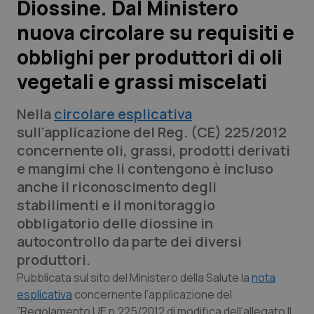
Diossine. Dal Ministero
nuova circolare su requisiti e
Scienza e Farmaci
obblighi per produttori di oli
Studi e Analisi
vegetali e grassi miscelati
Lettere al direttore
Nella
circolare esplicativa
sull’applicazione del Reg. (CE) 225/2012
Edizioni Regionali
concernente oli, grassi, prodotti derivati
e mangimi che li contengono è incluso
QS Pro
anche il riconoscimento degli
stabilimenti e il monitoraggio
Professionisti Sanitari.AI
obbligatorio delle diossine in
autocontrollo da parte dei diversi
Abruzzo
QS Pro Gold
produttori.
Pubblicata sul sito del Ministero della Salute la
nota
QS Club
Newsletter
Basilicata
Artrite & artrosi
esplicativa
concernente l’applicazione del
”Regolamento UE n.225/2012 di modifica dell’allegato II