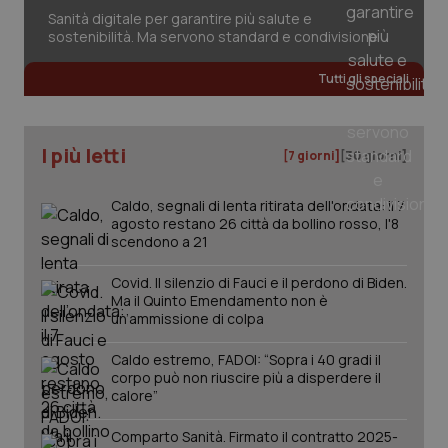
session-id
settim
2 gior
Sanità digitale per garantire più salute e
sostenibilità. Ma servono standard e condivisione
Tutti gli speciali
_ga
1 anno
Google LLC
mes
.quotidianosanita.it
I più letti
[7 giorni]
[30 giorni]
Caldo, segnali di lenta ritirata dell'ondata: il 7
agosto restano 26 città da bollino rosso, l'8
scendono a 21
Covid. Il silenzio di Fauci e il perdono di Biden.
Ma il Quinto Emendamento non è
un’ammissione di colpa
Caldo estremo, FADOI: “Sopra i 40 gradi il
corpo può non riuscire più a disperdere il
calore”
Comparto Sanità. Firmato il contratto 2025-