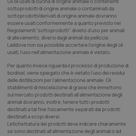
Gli oli usati di cucina di origine animale o contenenti
sottoprodotti di origine animale o contaminati da
Piemonte
HIV
sottoprodotti/derivati di origine animale dovranno
essere usati conformemente a quanto previsto nei
Provincia Autonoma di Bolzano
Infezioni & Febbre
Regolamenti “sottoprodotti”: divieto d’uso per animali
di allevamento, diversi dagli animali da pelliccia.
Provincia Autonoma di Trento
Ipertensione & Scompenso
Laddove non sia possibile accertare l’origine degli oli
usati, l’uso nell’alimentazione animale è vietato.
Puglia
Malattie rare
Per quanto invece riguarda il processo di produzione di
biodisel, viene spiegato che è vietato l’uso dei residui
Sardegna
Malattia di Crohn & Rettocolite Ulcerosa
delle distillazioni per l’alimentazione animale. Gli
stabilimenti di miscelazione di grassi che immettono
Sicilia
Neuroscienze & patologie neurodegenerative
sul mercato prodotti destinati all’alimentazione degli
animali dovranno, inoltre, tenere tutti i prodotti
Toscana
Obesità
destinati a tal fine fisicamente separati dai prodotti
destinati a scopi diversi.
Umbria
Oftalmologia
L’etichettatura dei prodotti deve indicare chiaramente
se sono destinati all’alimentazione degli animali o ad