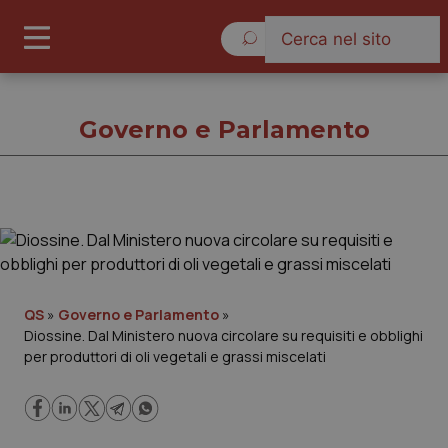
Venerdì 7 Agosto 2026
Governo e Parlamento
Governo e Parlamento
Cronache
QS
»
Governo e Parlamento
»
Diossine. Dal Ministero nuova circolare su requisiti e obblighi
Governo e Parlamento
per produttori di oli vegetali e grassi miscelati
Regioni e Asl
Lavoro e Professioni