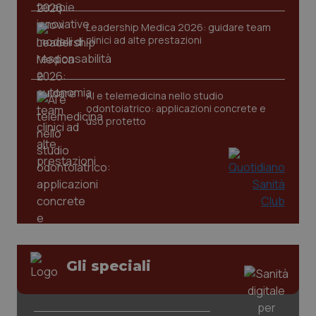
Leadership Medica 2026: guidare team
clinici ad alte prestazioni
CookieScriptConsent
5 mesi
CookieScript
settim
www.quotidianosanita.it
AI e telemedicina nello studio
odontoiatrico: applicazioni concrete e
uso protetto
tracking-sites-ironfish-
www.quotidianosanita.it
4
tracking-enable
settim
2 gior
Gli speciali
tracking-sites-ironfish-
www.quotidianosanita.it
4