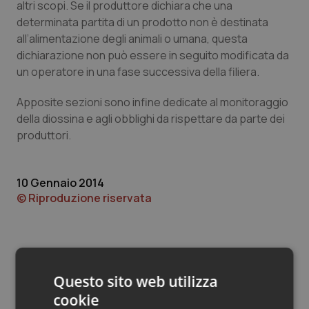
Valle D’Aosta
Oncodermatologia
altri scopi. Se il produttore dichiara che una
determinata partita di un prodotto non è destinata
Veneto
Oncoematologia
all’alimentazione degli animali o umana, questa
dichiarazione non può essere in seguito modificata da
un operatore in una fase successiva della filiera.
Oncologia & Nutrizione
Apposite sezioni sono infine dedicate al monitoraggio
Psoriasi & pelle
della diossina e agli obblighi da rispettare da parte dei
produttori.
Quotidiano Cardiologia
Quotidiano Chirurgia
10 Gennaio 2014
© Riproduzione riservata
Quotidiano Oncologia
Quotidiano Pediatria
Questo sito web utilizza
Rene & patologie urogenitali
cookie