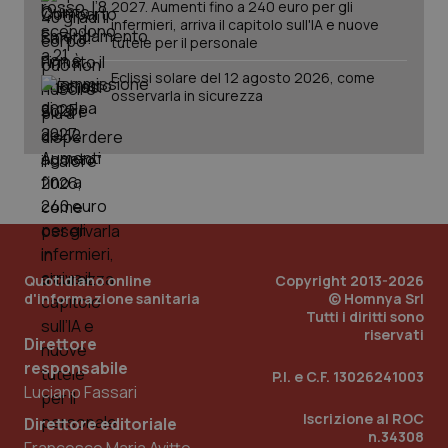
2027. Aumenti fino a 240 euro per gli
infermieri, arriva il capitolo sull'IA e nuove
tutele per il personale
Eclissi solare del 12 agosto 2026, come
osservarla in sicurezza
PHPSESSID
Sessio
PHP.net
www.quotidianosanita.it
Quotidiano online
Copyright 2013-2026
d'informazione sanitaria
© Homnya Srl
Tutti i diritti sono
riservati
Direttore
responsabile
P.I. e C.F. 13026241003
Luciano Fassari
Iscrizione al ROC
Direttore editoriale
n.34308