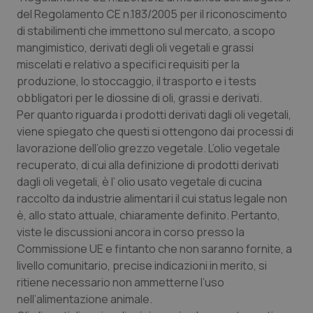
Calabria
Asma & BPCO
del Regolamento CE n.183/2005 per il riconoscimento
di stabilimenti che immettono sul mercato, a scopo
Campania
Car-T
mangimistico, derivati degli oli vegetali e grassi
miscelati e relativo a specifici requisiti per la
produzione, lo stoccaggio, il trasporto e i tests
Emilia-Romagna
Colesterolo & coronaropatie
obbligatori per le diossine di oli, grassi e derivati.
Per quanto riguarda i prodotti derivati dagli oli vegetali,
Friuli Venezia Giulia
Dermatite Atopica
viene spiegato che questi si ottengono dai processi di
lavorazione dell’olio grezzo vegetale. L’olio vegetale
Lazio
Diabete & glucometri
recuperato, di cui alla definizione di prodotti derivati
dagli oli vegetali, è l’ olio usato vegetale di cucina
Liguria
Disturbi dell’umore
raccolto da industrie alimentari il cui status legale non
è, allo stato attuale, chiaramente definito. Pertanto,
Lombardia
Dolore
viste le discussioni ancora in corso presso la
Commissione UE e fintanto che non saranno fornite, a
Marche
Donna & Salute
livello comunitario, precise indicazioni in merito, si
ritiene necessario non ammetterne l’uso
nell’alimentazione animale.
Molise
Epatiti