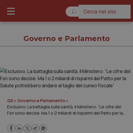
Venerdì 7 Agosto 2026
Governo e Parlamento
Governo e Parlamento
Cronache
Governo e Parlamento
QS
»
Governo e Parlamento
»
Esclusivo. La battaglia sulla sanità. Il Ministero: “Le cifre del
Fsn sono decise. Ma 1 o 2 miliardi di risparmi del Patto per la
Regioni e Asl
Salute potrebbero andare al taglio del cuneo fiscale”
Lavoro e Professioni