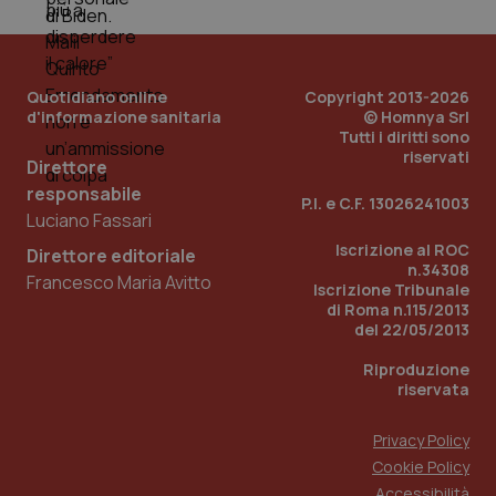
Quotidiano online
Copyright 2013-2026
d'informazione sanitaria
© Homnya Srl
Tutti i diritti sono
riservati
Direttore
responsabile
P.I. e C.F. 13026241003
Luciano Fassari
_ga_KM60CM4NPH
.quotidianosanita.it
1 anno
mes
Iscrizione al ROC
Direttore editoriale
n.34308
Francesco Maria Avitto
Iscrizione Tribunale
di Roma n.115/2013
del 22/05/2013
Riproduzione
riservata
Fornitore
/
Privacy Policy
Nome
Scadenza
Descrizion
Dominio
Cookie Policy
Nome
Fornitore
/
Dominio
Scadenza
Des
_ga_0VMQEQKQ1N
.quotidianosanita.it
1 anno 1
Questo
Accessibilità