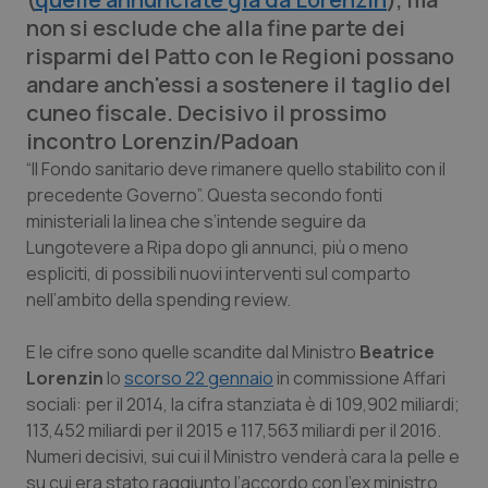
Calabria
Asma & BPCO
non si esclude che alla fine parte dei
risparmi del Patto con le Regioni possano
Campania
Car-T
andare anch'essi a sostenere il taglio del
cuneo fiscale. Decisivo il prossimo
Emilia-Romagna
Colesterolo & coronaropatie
incontro Lorenzin/Padoan
“Il Fondo sanitario deve rimanere quello stabilito con il
Friuli Venezia Giulia
Dermatite Atopica
precedente Governo”. Questa secondo fonti
ministeriali la linea che s’intende seguire da
Lazio
Diabete & glucometri
Lungotevere a Ripa dopo gli annunci, più o meno
espliciti, di possibili nuovi interventi sul comparto
Liguria
Disturbi dell’umore
nell’ambito della spending review.
E le cifre sono quelle scandite dal Ministro
Beatrice
Lombardia
Dolore
Lorenzin
lo
scorso 22 gennaio
in commissione Affari
sociali: per il 2014, la cifra stanziata è di 109,902 miliardi;
Marche
Donna & Salute
113,452 miliardi per il 2015 e 117,563 miliardi per il 2016.
Numeri decisivi, sui cui il Ministro venderà cara la pelle e
Molise
Epatiti
su cui era stato raggiunto l’accordo con l’ex ministro