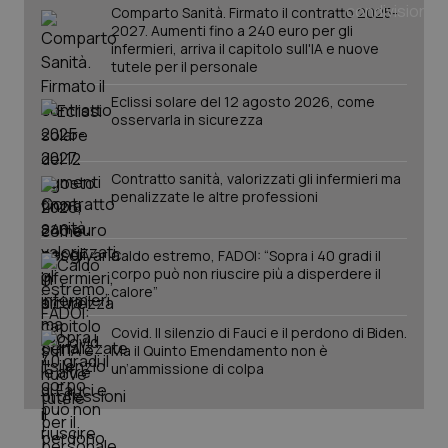
Comparto Sanità. Firmato il contratto 2025-
2027. Aumenti fino a 240 euro per gli
infermieri, arriva il capitolo sull'IA e nuove
tutele per il personale
Eclissi solare del 12 agosto 2026, come
osservarla in sicurezza
Contratto sanità, valorizzati gli infermieri ma
penalizzate le altre professioni
Caldo estremo, FADOI: “Sopra i 40 gradi il
corpo può non riuscire più a disperdere il
PHPSESSID
Sessio
PHP.net
calore”
www.quotidianosanita.it
Covid. Il silenzio di Fauci e il perdono di Biden.
Ma il Quinto Emendamento non è
un’ammissione di colpa