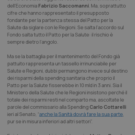
dell’Economia
Fabrizio Saccomanni
. Ma, soprattutto
Piemonte
HIV
cifre che hanno rappresentato il presupposto
fondante per la partenza stessa del Patto per la
Provincia Autonoma di Bolzano
Infezioni & Febbre
Salute da siglare con le Regioni. Se salta l’accordo sul
Fondo salta tutto il Patto per la Salute: il rischio è
Provincia Autonoma di Trento
Ipertensione & Scompenso
sempre dietro l’angolo.
Ma se la battaglia per il mantenimento del Fondo già
Puglia
Malattie rare
pattuito rappresenta un tassello irrinunciabile per
Salute e Regioni, dubbi permangono invece sul destino
Sardegna
Malattia di Crohn & Rettocolite Ulcerosa
dei risparmi della spending sanitaria che proprio il
Patto per la Salute fisserebbe in 10 mld in 3 anni. Sia il
Sicilia
Neuroscienze & patologie neurodegenerative
Ministero della Salute che le Regioni insistono perché il
totale dei risparmi resti nel comparto ma, ascoltate le
Toscana
Obesità
parole del commissario alla Spending
Carlo Cottarelli
ieri al Senato, “
anche la Sanità dovrà fare la sua parte
,
Umbria
Oftalmologia
pur se in misura inferiori ad altri settori”.