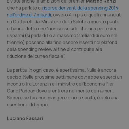
Valle D’Aosta
Oncodermatologia
E viste anche le ambizioni del premier
Matteo Renzi
che ha parlato di
risorse derivanti dalla spending 2014
nell’ordine di 7 miliardi
, ovvero 4 in più di quelli annunciati
Veneto
Oncoematologia
da Cottarelli, dal Ministero della Salute a questo punto
ci hanno detto che “non si esclude che una parte dei
Oncologia & Nutrizione
risparmi (si parla di 1 o al massimo 2 miliardi di euro nel
triennio) possano alla fine essere inseriti nel plafond
Psoriasi & pelle
della spending review al fine di contribuire alla
riduzione del cuneo fiscale”.
Quotidiano Cardiologia
La partita, in ogni caso, è apertissima. Nulla è ancora
Quotidiano Chirurgia
deciso. Nelle prossime settimane dovrebbe esserci un
incontro tra Lorenzin e il ministro dell’Economia Pier
Quotidiano Oncologia
Carlo Padoan dove si entrerà nel merito dei numeri.
Sapere se faranno piangere o no la sanità, è solo una
questione di tempo.
Quotidiano Pediatria
Luciano Fassari
Rene & patologie urogenitali