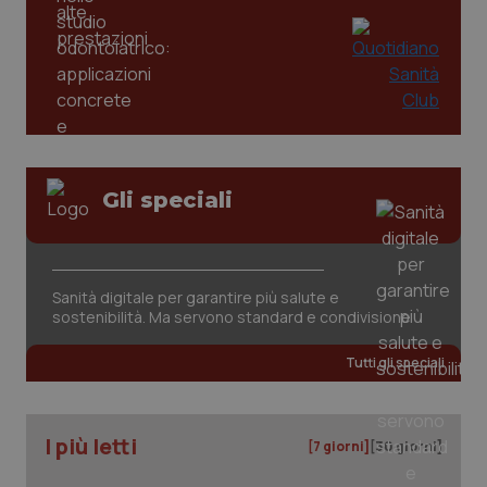
tracking-sites-ironfish-
www.quotidianosanita.it
4
tracking-enable
settim
2 gior
tracking-sites-ironfish-
www.quotidianosanita.it
4
session-id
settim
2 gior
Gli speciali
_ga
1 anno
Google LLC
mes
.quotidianosanita.it
Sanità digitale per garantire più salute e
sostenibilità. Ma servono standard e condivisione
Tutti gli speciali
I più letti
[7 giorni]
[30 giorni]