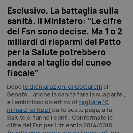
Esclusivo. La battaglia sulla
Scienza e Farmaci
sanità. Il Ministero: “Le cifre
del Fsn sono decise. Ma 1 o 2
Studi e Analisi
miliardi di risparmi del Patto
Lettere al direttore
per la Salute potrebbero
Edizioni Regionali
andare al taglio del cuneo
fiscale”
QS Pro
Dopo
le dichiarazioni di Cottarelli
al
Professionisti Sanitari.AI
Senato, "anche la sanità farà la sua parte",
e l'ambizioso obiettivo di
tagliare 10
Abruzzo
QS Pro Gold
miliardi di Irpef
dalle buste paga, alla
Salute si fanno i conti. Confermate le
QS Club
Newsletter
Basilicata
Artrite & artrosi
cifre del Fsn per il triennio 2014/2016
(
quelle annunciate già da Lorenzin
), ma