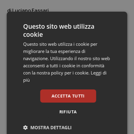
Salute orale & impianti
Luciano Fassari
13 Marzo 2014
Sangue & coagulazione
Questo sito web utilizza
© Riproduzione riservata
cookie
Tiroide
Questo sito web utilizza i cookie per
migliorare la tua esperienza di
Tumore al seno
navigazione. Utilizzando il nostro sito web
acconsenti a tutti i cookie in conformità
Tumore ovarico
con la nostra policy per i cookie.
Leggi di
Potrebbe interessarti in
più
Tumori del Polmone & Testa Collo
Governo e Parlamento
ACCETTA TUTTI
Tumori gastrointestinali
Caldo. Ministero: oltre 1.700 chiamate
al numero 1500 dal 22 giugno.
RIFIUTA
Ulcera & Reflusso
Proseguono monitoraggi e campagna
informativa
MOSTRA DETTAGLI
Vaccini