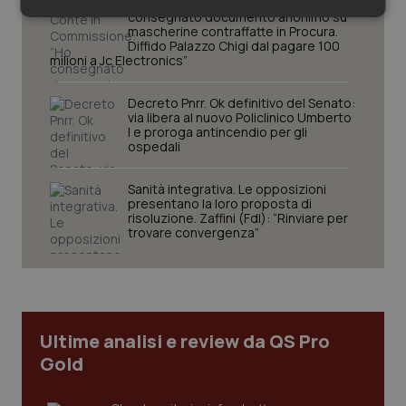
Covid. Conte in Commissione: “Ho
consegnato documento anonimo su
Necessari
Statistici
Marketing
mascherine contraffatte in Procura.
Diffido Palazzo Chigi dal pagare 100
milioni a Jc Electronics”
Decreto Pnrr. Ok definitivo del Senato:
via libera al nuovo Policlinico Umberto
I e proroga antincendio per gli
ospedali
Necessari
Statistici
Marketing
I cookie necessari contribuiscono a rendere fruibile il
Sanità integrativa. Le opposizioni
sito web abilitandone funzionalità di base quali la
presentano la loro proposta di
navigazione sulle pagine e l'accesso alle aree
risoluzione. Zaffini (FdI): “Rinviare per
protette del sito. Il sito web non è in grado di
trovare convergenza”
funzionare correttamente senza questi cookie.
Nome
Fornitore
/
Dominio
Scaden
VISITOR_PRIVACY_METADATA
5 mesi
YouTube
settim
.youtube.com
Ultime analisi e review da QS Pro
Gold