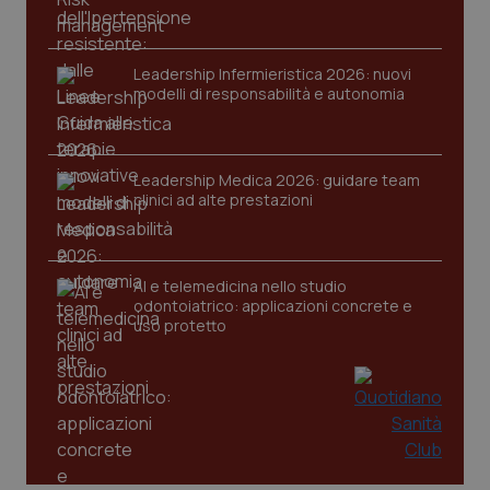
Leadership Infermieristica 2026: nuovi
modelli di responsabilità e autonomia
CookieScriptConsent
5 mesi
CookieScript
settim
www.quotidianosanita.it
Leadership Medica 2026: guidare team
clinici ad alte prestazioni
AI e telemedicina nello studio
odontoiatrico: applicazioni concrete e
uso protetto
tracking-sites-ironfish-
www.quotidianosanita.it
4
tracking-enable
settim
2 gior