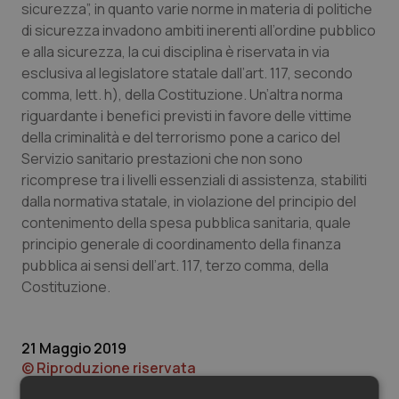
Valle D’Aosta
Oncodermatologia
sicurezza”, in quanto varie norme in materia di politiche
di sicurezza invadono ambiti inerenti all’ordine pubblico
Veneto
Oncoematologia
e alla sicurezza, la cui disciplina è riservata in via
esclusiva al legislatore statale dall’art. 117, secondo
comma, lett. h), della Costituzione. Un’altra norma
Oncologia & Nutrizione
riguardante i benefici previsti in favore delle vittime
della criminalità e del terrorismo pone a carico del
Psoriasi & pelle
Servizio sanitario prestazioni che non sono
ricomprese tra i livelli essenziali di assistenza, stabiliti
Quotidiano Cardiologia
dalla normativa statale, in violazione del principio del
contenimento della spesa pubblica sanitaria, quale
Quotidiano Chirurgia
principio generale di coordinamento della finanza
pubblica ai sensi dell’art. 117, terzo comma, della
Quotidiano Oncologia
Costituzione.
Quotidiano Pediatria
21 Maggio 2019
© Riproduzione riservata
Rene & patologie urogenitali