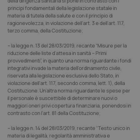
della dirigenza sanitaria si pone in contrasto con i
principi fondamentali della legislazione statale in
Piemonte
HIV
materia di tutela della salute e con il principio di
ragionevolezza, in violazione dell’art. 3 e dell’art. 117,
Provincia Autonoma di Bolzano
Infezioni & Febbre
terzo comma, della Costituzione;
Provincia Autonoma di Trento
Ipertensione & Scompenso
– la legge n. 13 del 28/03/2019, recante “Misure per la
riduzione delle liste d’attesa in sanità – Primi
Puglia
Malattie rare
provvedimenti”, in quanto una norma riguardante i fondi
integrativi invade la materia dell’ordinamento civile,
riservata alla legislazione esclusiva dello Stato, in
Sardegna
Malattia di Crohn & Rettocolite Ulcerosa
violazione dell’art. 117, secondo comma, lett. 1), della
Costituzione. Un’altra norma riguardante le spese per
Sicilia
Neuroscienze & patologie neurodegenerative
il personale è suscettibile di determinare nuovi o
maggiori oneri privi copertura finanziaria, ponendosi in
Toscana
Obesità
contrasto con l’art. 81 della Costituzione;
Umbria
Oftalmologia
– la legge n. 14 del 28/03/2019, recante “Testo unico in
materia di legalità, regolarità amministrativa e