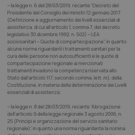
Calabria
Asma & BPCO
– la legge n. 6 del 28/03/2019, recante “Decreto del
Presidente del Consiglio dei ministri 12 gennaio 2017
(Definizione e aggiornamento dei livelli essenziali di
Campania
Car-T
assistenza, di cui all’articolo 1, comma 7, del decreto
legislativo 30 dicembre 1992, n. 502) – LEA
Emilia-Romagna
Colesterolo & coronaropatie
sociosanitari – Quote di compartecipazione”, in quanto
alcune norme riguardanti i trattamenti sanitari per la
Friuli Venezia Giulia
Dermatite Atopica
cura delle persone non autosufficienti e le quote di
compartecipazione regionale ai menzionati
Lazio
Diabete & glucometri
trattamenti invadono la competenza riservata allo
Stato dall’articolo 117, secondo comma, lett. m), della
Liguria
Disturbi dell’umore
Costituzione, in materia della determinazione dei Livelli
essenziali di assistenza;
Lombardia
Dolore
– la legge n. 8 del 28/03/2019, recante “Abrogazione
dell’articolo 9 della legge regionale 3 agosto 2006, n.
Marche
Donna & Salute
25 (Principi e organizzazione del servizio sanitario
regionale)”, in quanto una norma riguardante la nomina
Molise
Epatiti