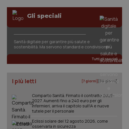
tracking-sites-ironfish-
www.quotidianosanita.it
4
Gli speciali
session-id
settim
2 gior
Sanità digitale per garantire più salute e
sostenibilità. Ma servono standard e condivisione
_ga
1 anno
Google LLC
mes
.quotidianosanita.it
Tutti gli speciali
I più letti
[7 giorni]
[30 giorni]
Comparto Sanità. Firmato il contratto 2025-
2027. Aumenti fino a 240 euro per gli
infermieri, arriva il capitolo sull'IA e nuove
tutele per il personale
Eclissi solare del 12 agosto 2026, come
osservarla in sicurezza