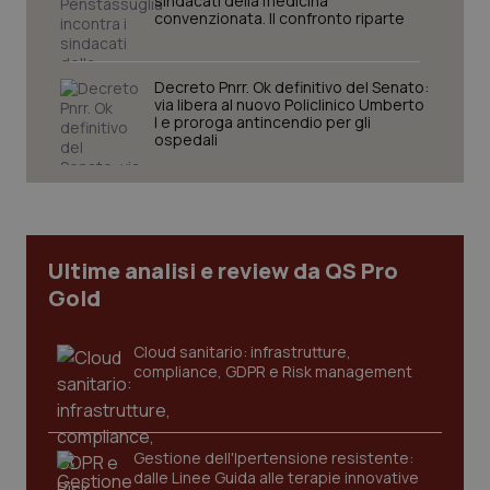
sindacati della medicina
convenzionata. Il confronto riparte
Decreto Pnrr. Ok definitivo del Senato:
via libera al nuovo Policlinico Umberto
Necessari
Statistici
Marketing
I e proroga antincendio per gli
ospedali
I cookie necessari contribuiscono a rendere fruibile il
sito web abilitandone funzionalità di base quali la
navigazione sulle pagine e l'accesso alle aree
protette del sito. Il sito web non è in grado di
funzionare correttamente senza questi cookie.
Nome
Fornitore
/
Dominio
Scaden
Ultime analisi e review da QS Pro
VISITOR_PRIVACY_METADATA
5 mesi
YouTube
Gold
settim
.youtube.com
Cloud sanitario: infrastrutture,
compliance, GDPR e Risk management
Gestione dell'Ipertensione resistente:
dalle Linee Guida alle terapie innovative