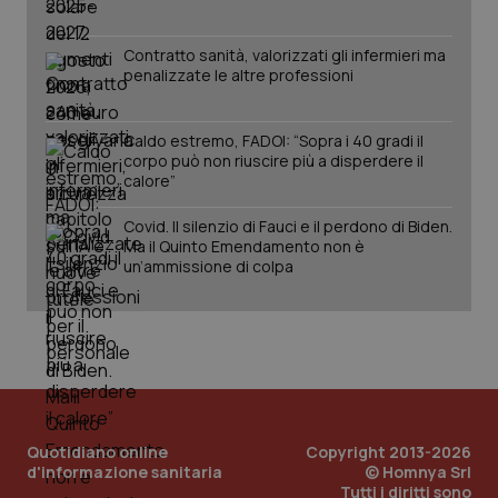
Contratto sanità, valorizzati gli infermieri ma
penalizzate le altre professioni
Caldo estremo, FADOI: “Sopra i 40 gradi il
corpo può non riuscire più a disperdere il
calore”
Covid. Il silenzio di Fauci e il perdono di Biden.
PHPSESSID
Ma il Quinto Emendamento non è
Sessio
PHP.net
www.quotidianosanita.it
un’ammissione di colpa
Quotidiano online
Copyright 2013-2026
d'informazione sanitaria
© Homnya Srl
Tutti i diritti sono