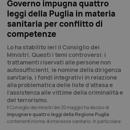
Governo impugna quattro
leggi della Puglia in materia
Scienza e Farmaci
sanitaria per conflitto di
Studi e Analisi
competenze
Lettere al direttore
Lo ha stabilito ieri il Consiglio dei
Ministri. Questi i temi controversi: i
Edizioni Regionali
trattamenti riservati alle persone non
autosufficienti, le nomine della dirigenza
QS Pro
sanitaria, i fondi integrativi in relazione
alla problematica delle liste d’attesa e
Professionisti Sanitari.AI
l’assistenza alle vittime della criminalità e
del terrorismo.
Abruzzo
QS Pro Gold
Il Consiglio dei ministri del 20 maggio ha deciso di
impugnare quattro leggi della Regione Puglia
QS Club
Newsletter
Basilicata
Artrite & artrosi
contenenti norme di interesse sanitario. In particolare: