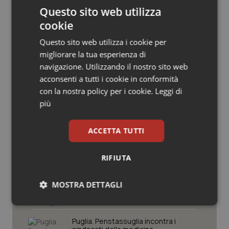
Questo sito web utilizza
Salute orale & impianti
cookie
Sangue & coagulazione
Questo sito web utilizza i cookie per
migliorare la tua esperienza di
Tiroide
Potrebbe interessarti in
navigazione. Utilizzando il nostro sito web
acconsenti a tutti i cookie in conformità
Governo e Parlamento
Tumore al seno
con la nostra policy per i cookie.
Leggi di
più
Caldo. Ministero: oltre 1.700 chiamate
Tumore ovarico
al numero 1500 dal 22 giugno.
ACCETTA TUTTI
Proseguono monitoraggi e campagna
informativa
Tumori del Polmone & Testa Collo
RIFIUTA
Covid. Conte in Commissione: “Ho
Tumori gastrointestinali
consegnato documento anonimo su
mascherine contraffatte in Procura.
MOSTRA DETTAGLI
Diffido Palazzo Chigi dal pagare 100
Ulcera & Reflusso
milioni a Jc Electronics”
Necessari
Statistici
Marketing
Puglia. Penstassuglia incontra i
Vaccini