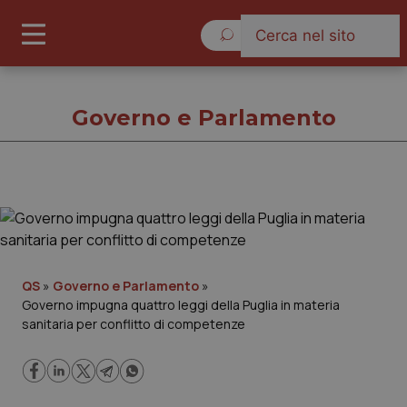
Venerdì 7 Agosto 2026
Governo e Parlamento
Governo e Parlamento
Cronache
QS
»
Governo e Parlamento
»
Governo impugna quattro leggi della Puglia in materia
Governo e Parlamento
sanitaria per conflitto di competenze
Regioni e Asl
Lavoro e Professioni