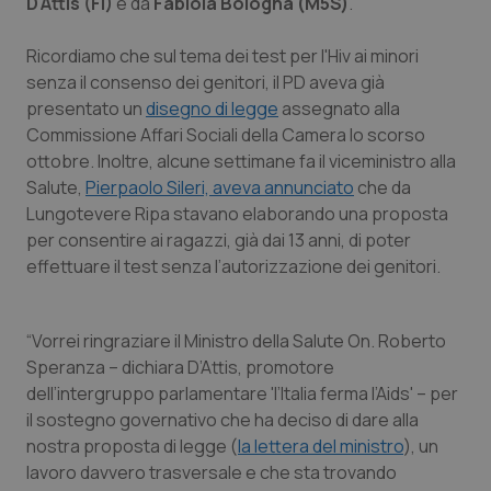
D'Attis (FI)
e da
Fabiola Bologna (M5S)
.
Piemonte
HIV
Ricordiamo che sul tema dei test per l'Hiv ai minori
senza il consenso dei genitori, il PD aveva già
Provincia Autonoma di Bolzano
Infezioni & Febbre
presentato un
disegno di legge
assegnato alla
Commissione Affari Sociali della Camera lo scorso
Provincia Autonoma di Trento
Ipertensione & Scompenso
ottobre. Inoltre, alcune settimane fa il viceministro alla
Salute,
Pierpaolo Sileri, aveva annunciato
che da
Puglia
Malattie rare
Lungotevere Ripa stavano elaborando una proposta
per consentire ai ragazzi, già dai 13 anni, di poter
Sardegna
Malattia di Crohn & Rettocolite Ulcerosa
effettuare il test senza l’autorizzazione dei genitori.
Sicilia
Neuroscienze & patologie neurodegenerative
“Vorrei ringraziare il Ministro della Salute On. Roberto
Speranza – dichiara D’Attis, promotore
Toscana
Obesità
dell’intergruppo parlamentare 'l’Italia ferma l’Aids' – per
il sostegno governativo che ha deciso di dare alla
Umbria
Oftalmologia
nostra proposta di legge (
la lettera del ministro
), un
lavoro davvero trasversale e che sta trovando