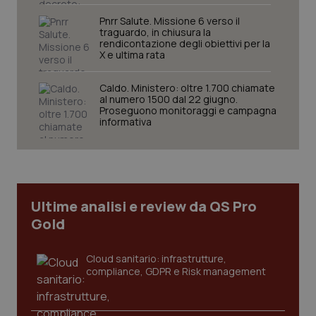
Nome
Fornitore
/
Dominio
Scaden
Pnrr Salute. Missione 6 verso il
traguardo, in chiusura la
VISITOR_PRIVACY_METADATA
5 mesi
YouTube
rendicontazione degli obiettivi per la
settim
.youtube.com
X e ultima rata
Caldo. Ministero: oltre 1.700 chiamate
al numero 1500 dal 22 giugno.
Proseguono monitoraggi e campagna
informativa
Ultime analisi e review da QS Pro
Gold
Cloud sanitario: infrastrutture,
CookieScriptConsent
5 mesi
CookieScript
compliance, GDPR e Risk management
settim
www.quotidianosanita.it