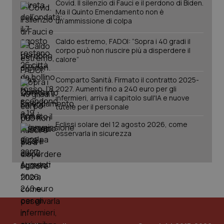
Covid. Il silenzio di Fauci e il perdono di Biden.
PHPSESSID
Sessio
PHP.net
Ma il Quinto Emendamento non è
www.quotidianosanita.it
un’ammissione di colpa
Caldo estremo, FADOI: “Sopra i 40 gradi il
corpo può non riuscire più a disperdere il
calore”
Comparto Sanità. Firmato il contratto 2025-
2027. Aumenti fino a 240 euro per gli
infermieri, arriva il capitolo sull'IA e nuove
tutele per il personale
Eclissi solare del 12 agosto 2026, come
osservarla in sicurezza
_ga_KM60CM4NPH
.quotidianosanita.it
1 anno
mes