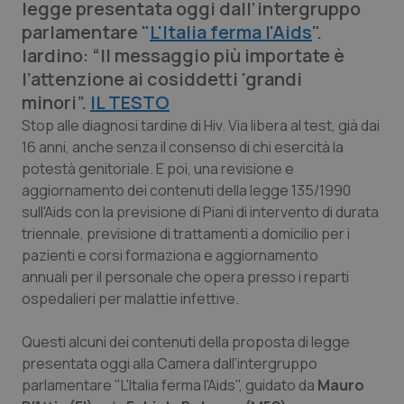
legge presentata oggi dall’intergruppo
Calabria
Asma & BPCO
parlamentare "
L'Italia ferma l'Aids
".
Iardino: “ll messaggio più importate è
Campania
Car-T
l’attenzione ai cosiddetti 'grandi
minori”.
IL TESTO
Emilia-Romagna
Colesterolo & coronaropatie
Stop alle diagnosi tardine di Hiv. Via libera al test, già dai
16 anni, anche senza il consenso di chi esercità la
Friuli Venezia Giulia
Dermatite Atopica
potestà genitoriale. E poi, una revisione e
aggiornamento dei contenuti della legge 135/1990
Lazio
Diabete & glucometri
sull'Aids con la previsione di Piani di intervento di durata
triennale, previsione di trattamenti a domicilio per i
Liguria
Disturbi dell’umore
pazienti e corsi formaziona e aggiornamento
annuali per il personale che opera presso i reparti
Lombardia
Dolore
ospedalieri per malattie infettive.
Marche
Donna & Salute
Questi alcuni dei contenuti della proposta di legge
presentata oggi alla Camera dall’intergruppo
parlamentare "L'Italia ferma l'Aids", guidato da
Mauro
Molise
Epatiti