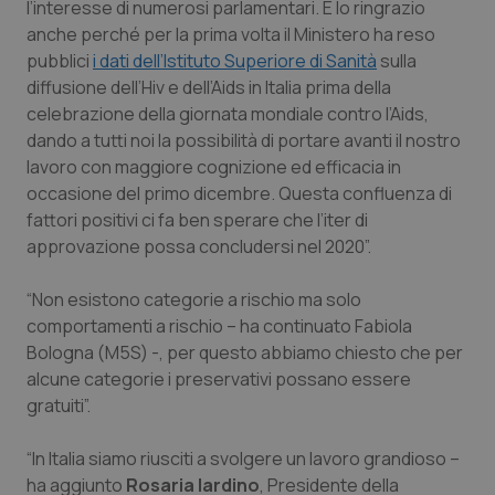
Valle D’Aosta
Oncodermatologia
l’interesse di numerosi parlamentari. E lo ringrazio
anche perché per la prima volta il Ministero ha reso
Veneto
Oncoematologia
pubblici
i dati dell’Istituto Superiore di Sanità
sulla
diffusione dell’Hiv e dell’Aids in Italia prima della
celebrazione della giornata mondiale contro l’Aids,
Oncologia & Nutrizione
dando a tutti noi la possibilità di portare avanti il nostro
lavoro con maggiore cognizione ed efficacia in
Psoriasi & pelle
occasione del primo dicembre. Questa confluenza di
fattori positivi ci fa ben sperare che l’iter di
Quotidiano Cardiologia
approvazione possa concludersi nel 2020”.
Quotidiano Chirurgia
“Non esistono categorie a rischio ma solo
comportamenti a rischio – ha continuato Fabiola
Quotidiano Oncologia
Bologna (M5S) -, per questo abbiamo chiesto che per
alcune categorie i preservativi possano essere
Quotidiano Pediatria
gratuiti”.
“In Italia siamo riusciti a svolgere un lavoro grandioso –
Rene & patologie urogenitali
ha aggiunto
Rosaria Iardino
, Presidente della