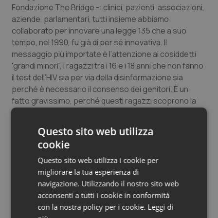
Fondazione The Bridge -: clinici, pazienti, associazioni,
Salute orale & impianti
aziende, parlamentari, tutti insieme abbiamo
collaborato per innovare una legge 135 che a suo
Sangue & coagulazione
tempo, nel 1990, fu già di per sé innovativa. Il
messaggio più importate è l’attenzione ai cosiddetti
Tiroide
'grandi minori', i ragazzi tra i 16 e i 18 anni che non fanno
il test dell’HIV sia per via della disinformazione sia
Tumore al seno
perché è necessario il consenso dei genitori. È un
fatto gravissimo, perché questi ragazzi scoprono la
Tumore ovarico
malattia a 20 anni perdendo così tre anni di trattamenti
preziosi ed è ancora più grave perché a livello medico
Questo sito web utilizza
scientifico è oramai dimostrato che se una persona è
Tumori del Polmone & Testa Collo
cookie
trattata correttamente fin dall’insorgere della malattia,
questa persona non trasmetterà più il virus. E
Questo sito web utilizza i cookie per
Tumori gastrointestinali
l’epidemia, tutt’ora in corso, si contiene”.
migliorare la tua esperienza di
navigazione. Utilizzando il nostro sito web
Ulcera & Reflusso
acconsenti a tutti i cookie in conformità
26 Novembre 2019
con la nostra policy per i cookie.
Leggi di
Vaccini
© Riproduzione riservata