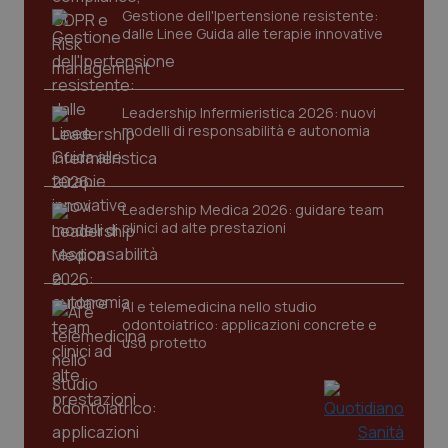
Gestione dell'Ipertensione resistente:
dalle Linee Guida alle terapie innovative
Leadership Infermieristica 2026: nuovi
modelli di responsabilità e autonomia
tracking-sites-ironfish-
www.quotidianosanita.it
4
tracking-enable
settim
Leadership Medica 2026: guidare team
2 gior
clinici ad alte prestazioni
tracking-sites-ironfish-
www.quotidianosanita.it
4
AI e telemedicina nello studio
session-id
settim
odontoiatrico: applicazioni concrete e
2 gior
uso protetto
_ga
1 anno
Google LLC
mes
.quotidianosanita.it