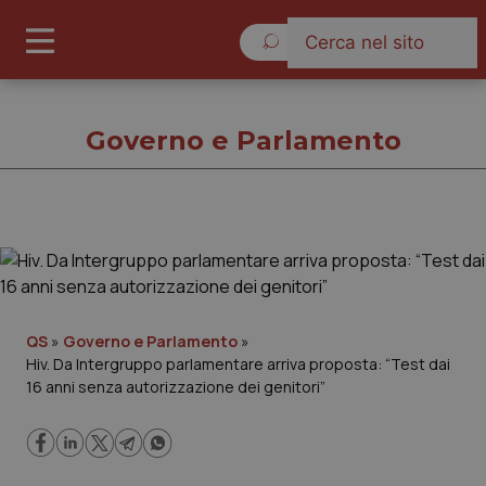
Sabato 8 Agosto 2026
Governo e Parlamento
Governo e Parlamento
Cronache
QS
»
Governo e Parlamento
»
Hiv. Da Intergruppo parlamentare arriva proposta: “Test dai
Governo e Parlamento
16 anni senza autorizzazione dei genitori”
Regioni e Asl
Lavoro e Professioni