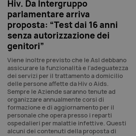
Hiv. Da Intergruppo
parlamentare arriva
Scienza e Farmaci
proposta: “Test dai 16 anni
Studi e Analisi
senza autorizzazione dei
genitori”
Lettere al direttore
Viene inoltre previsto che le Asl debbano
Edizioni Regionali
assicurare la funzionalità e l’adeguatezza
dei servizi per il trattamento a domicilio
QS Pro
delle persone affette da Hiv o Aids.
Sempre le Aziende saranno tenute ad
Professionisti Sanitari.AI
organizzare annualmente corsi di
formazione e di aggiornamento per il
Abruzzo
QS Pro Gold
personale che opera presso i reparti
ospedalieri per malattie infettive. Questi
QS Club
Newsletter
Basilicata
Artrite & artrosi
alcuni dei contenuti della proposta di