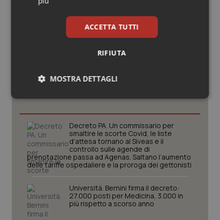
più
ACCETTA TUTTI
RIFIUTA
Potrebbe interessarti in
MOSTRA DETTAGLI
Governo e Parlamento
Necessari
Statistici
Marketing
Decreto PA. Un commissario per
smaltire le scorte Covid, le liste
d’attesa tornano al Siveas e il
controllo sulle agende di
prenotazione passa ad Agenas. Saltano l’aumento
delle tariffe ospedaliere e la proroga dei gettonisti
Necessari
Statistici
Marketing
I cookie necessari contribuiscono a rendere fruibile il
Università. Bernini firma il decreto:
sito web abilitandone funzionalità di base quali la
27.000 posti per Medicina, 3.000 in
navigazione sulle pagine e l'accesso alle aree
più rispetto a scorso anno
protette del sito. Il sito web non è in grado di
funzionare correttamente senza questi cookie.