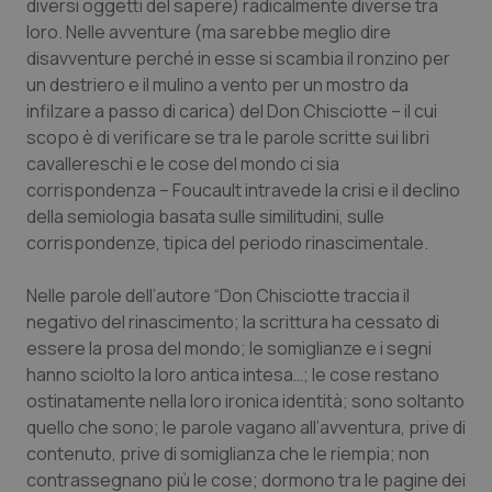
diversi oggetti del sapere) radicalmente diverse tra
Calabria
Asma & BPCO
loro. Nelle avventure (ma sarebbe meglio dire
disavventure perché in esse si scambia il ronzino per
Campania
Car-T
un destriero e il mulino a vento per un mostro da
infilzare a passo di carica) del Don Chisciotte – il cui
Emilia-Romagna
Colesterolo & coronaropatie
scopo è di verificare se tra le parole scritte sui libri
cavallereschi e le cose del mondo ci sia
Friuli Venezia Giulia
Dermatite Atopica
corrispondenza – Foucault intravede la crisi e il declino
della semiologia basata sulle similitudini, sulle
corrispondenze, tipica del periodo rinascimentale.
Lazio
Diabete & glucometri
Nelle parole dell’autore “Don Chisciotte traccia il
Liguria
Disturbi dell’umore
negativo del rinascimento; la scrittura ha cessato di
essere la prosa del mondo; le somiglianze e i segni
Lombardia
Dolore
hanno sciolto la loro antica intesa…; le cose restano
ostinatamente nella loro ironica identità; sono soltanto
Marche
Donna & Salute
quello che sono; le parole vagano all’avventura, prive di
contenuto, prive di somiglianza che le riempia; non
Molise
Epatiti
contrassegnano più le cose; dormono tra le pagine dei