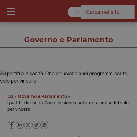
Sabato 8 Agosto 2026
Governo e Parlamento
Governo e Parlamento
Cronache
QS
»
Governo e Parlamento
»
I partiti e la sanità. Che delusione quei programmi scritti solo
Governo e Parlamento
per vincere
Regioni e Asl
Lavoro e Professioni