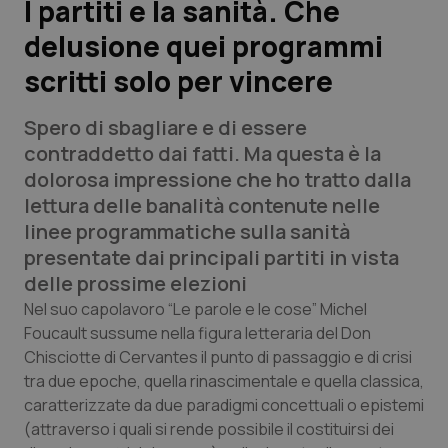
I partiti e la sanità. Che
delusione quei programmi
Scienza e Farmaci
scritti solo per vincere
Studi e Analisi
Spero di sbagliare e di essere
Lettere al direttore
contraddetto dai fatti. Ma questa è la
dolorosa impressione che ho tratto dalla
Edizioni Regionali
lettura delle banalità contenute nelle
linee programmatiche sulla sanità
QS Pro
presentate dai principali partiti in vista
delle prossime elezioni
Professionisti Sanitari.AI
Nel suo capolavoro “Le parole e le cose” Michel
Foucault sussume nella figura letteraria del Don
Chisciotte di Cervantes il punto di passaggio e di crisi
Abruzzo
QS Pro Gold
tra due epoche, quella rinascimentale e quella classica,
QS Club
Newsletter
caratterizzate da due paradigmi concettuali o epistemi
Basilicata
Artrite & artrosi
(attraverso i quali si rende possibile il costituirsi dei