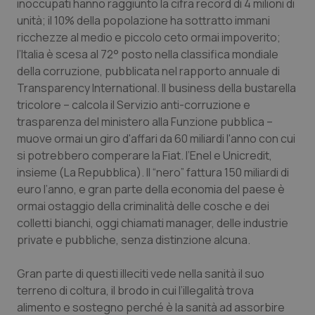
inoccupati hanno raggiunto la cifra record di 4 milioni di
Salute orale & impianti
unità; il 10% della popolazione ha sottratto immani
ricchezze al medio e piccolo ceto ormai impoverito;
Sangue & coagulazione
l’Italia è scesa al 72° posto nella classifica mondiale
della corruzione, pubblicata nel rapporto annuale di
Transparency International. Il business della bustarella
Tiroide
tricolore – calcola il Servizio anti-corruzione e
trasparenza del ministero alla Funzione pubblica –
Tumore al seno
muove ormai un giro d'affari da 60 miliardi l'anno con cui
si potrebbero comperare la Fiat. l’Enel e Unicredit,
Tumore ovarico
insieme (La Repubblica). Il “nero” fattura 150 miliardi di
euro l’anno, e gran parte della economia del paese è
Tumori del Polmone & Testa Collo
ormai ostaggio della criminalità delle cosche e dei
colletti bianchi, oggi chiamati manager, delle industrie
Tumori gastrointestinali
private e pubbliche, senza distinzione alcuna.
Ulcera & Reflusso
Gran parte di questi illeciti vede nella sanità il suo
terreno di coltura, il brodo in cui l’illegalità trova
alimento e sostegno perché è la sanità ad assorbire
Vaccini