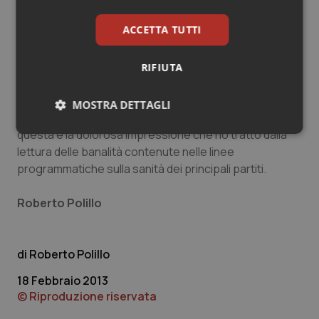
il voto delle categorie professionali di appartenenza),
ACCETTA TUTTI
perché poi con l’accordo di tutti, i vecchi e i nuovi
compagni di strada, si farà, o meglio si continuerà a
fare ciò che finora si è fatto, forse con maggiore
RIFIUTA
discrezione.
MOSTRA DETTAGLI
Spero di sbagliare, di essere contraddetto dai fatti, ma
questa è la dolorosa impressione che ho tratto dalla
Necessari
Statistici
Marketing
lettura delle banalità contenute nelle linee
programmatiche sulla sanità dei principali partiti.
Roberto Polillo
Necessari
Statistici
Marketing
Roberto Polillo
I cookie necessari contribuiscono a rendere fruibile il
sito web abilitandone funzionalità di base quali la
18 Febbraio 2013
navigazione sulle pagine e l'accesso alle aree
© Riproduzione riservata
protette del sito. Il sito web non è in grado di
funzionare correttamente senza questi cookie.