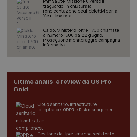
Pnrr Salute. Missione 6 verso il
traguardo, in chiusura la
rendicontazione degli obiettivi per la
X e ultima rata
Caldo. Ministero: oltre 1.700 chiamate
al numero 1500 dal 22 giugno.
Proseguono monitoraggi e campagna
informativa
tracking-sites-ironfish-
www.quotidianosanita.it
4
tracking-enable
settim
2 gior
Ultime analisi e review da QS Pro
tracking-sites-ironfish-
www.quotidianosanita.it
4
Gold
session-id
settim
2 gior
Cloud sanitario: infrastrutture,
compliance, GDPR e Risk management
_ga
1 anno
Google LLC
mes
.quotidianosanita.it
Gestione dell'Ipertensione resistente: