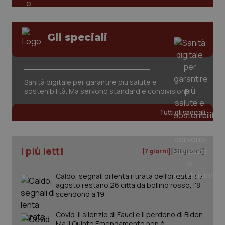
PHPSESSID
Sessio
PHP.net
www.quotidianosanita.it
Gli speciali
Sanità digitale per garantire più salute e
sostenibilità. Ma servono standard e condivisione
Tutti gli speciali
I più letti
[7 giorni]
[30 giorni]
Caldo, segnali di lenta ritirata dell'ondata: il 7
agosto restano 26 città da bollino rosso, l'8
_ga_KM60CM4NPH
.quotidianosanita.it
1 anno
mes
scendono a 19
Covid. Il silenzio di Fauci e il perdono di Biden.
Ma il Quinto Emendamento non è