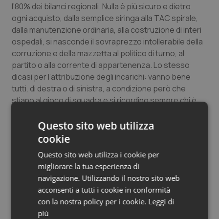
l’80% dei bilanci regionali. Nulla è più sicuro e dietro
ogni acquisto, dalla semplice siringa alla TAC spirale,
dalla manutenzione ordinaria, alla costruzione di interi
ospedali, si nasconde il sovraprezzo intollerabile della
corruzione e della mazzetta al politico di turno, al
partito o alla corrente di appartenenza. Lo stesso
dicasi per l’attribuzione degli incarichi: vanno bene
tutti, di destra o di sinistra, a condizione però che
stiano al gioco di squadra e si ricordino sempre chi è
che li ha nominati.
Questo sito web utilizza
E allora, non volendosi affrontare i veri problemi che
cookie
hanno ormai distrutto il nostro paese e con essa la
Questo sito web utilizza i cookie per
sanità di qualità sempre peggiore, è chiaro come
migliorare la tua esperienza di
parlare di programmi concreti sarebbe per lo meno
navigazione. Utilizzando il nostro sito web
imbarazzante. Quello che per la politica conta è
acconsenti a tutti i cookie in conformità
vincere; vincere ad ogni costo, promettendo tutto e il
con la nostra policy per i cookie.
Leggi di
contrario di tutto, non inimicandosi nessuno (ed ecco
più
l’esposizione di candidati-trofeo che devono garantire