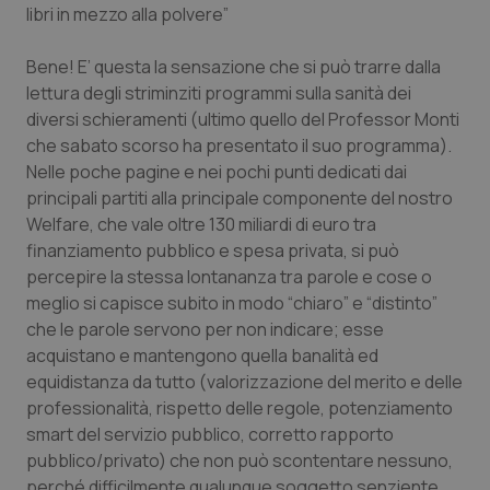
libri in mezzo alla polvere”
Piemonte
HIV
Bene! E’ questa la sensazione che si può trarre dalla
lettura degli striminziti programmi sulla sanità dei
Provincia Autonoma di Bolzano
Infezioni & Febbre
diversi schieramenti (ultimo quello del Professor Monti
che sabato scorso ha presentato il suo programma).
Provincia Autonoma di Trento
Ipertensione & Scompenso
Nelle poche pagine e nei pochi punti dedicati dai
principali partiti alla principale componente del nostro
Puglia
Malattie rare
Welfare, che vale oltre 130 miliardi di euro tra
finanziamento pubblico e spesa privata, si può
Sardegna
Malattia di Crohn & Rettocolite Ulcerosa
percepire la stessa lontananza tra parole e cose o
meglio si capisce subito in modo “chiaro” e “distinto”
Sicilia
Neuroscienze & patologie neurodegenerative
che le parole servono per non indicare; esse
acquistano e mantengono quella banalità ed
Toscana
Obesità
equidistanza da tutto (valorizzazione del merito e delle
professionalità, rispetto delle regole, potenziamento
smart del servizio pubblico, corretto rapporto
Umbria
Oftalmologia
pubblico/privato) che non può scontentare nessuno,
perché difficilmente qualunque soggetto senziente