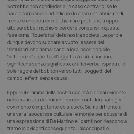
Valle D’Aosta
Oncodermatologia
potrebbe non condividerle. In caso contrario, se le
parole tornassero ad indicare le cose che abbiamo di
Veneto
Oncoematologia
fronte e che potremmo chiamare problemi, troppo
alto sarebbe il rischio di perdere consensi in questa
Oncologia & Nutrizione
fase ormai “liquefatta” della nostra società. Le parole
dunque devono suonare a vuoto; essere dei
Psoriasi & pelle
“simulacri” che demarcano la loro incorreggibile
“differenza” rispetto all’oggetto a cui rimandano;
Quotidiano Cardiologia
significanti senza significato, artifici verbali ispirati alle
sole regole del bob ton verso tutti i soggetti del
campo; effetti senza causa.
Quotidiano Chirurgia
Eppure il dramma della nostra società è ormai evidente
Quotidiano Oncologia
nella crudezza dei numeri, nei confronti dei quali ogni
commento è impotente ed afasico. Siamo di fronte a
Quotidiano Pediatria
una vera “apocalisse culturale” e morale per abusare di
una espressione di De Martino e i partiti non riescono a
Rene & patologie urogenitali
trarne le evidenti conseguenze. I disoccupati e