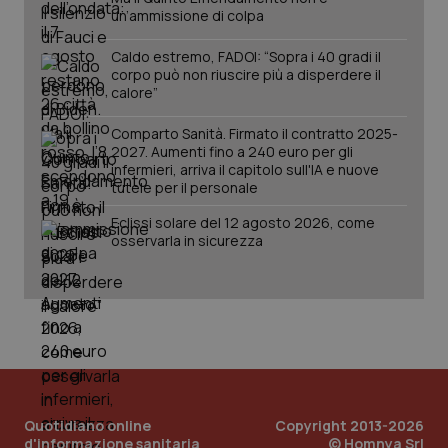
un’ammissione di colpa
Caldo estremo, FADOI: “Sopra i 40 gradi il
corpo può non riuscire più a disperdere il
calore”
Fornitore
/
Nome
Scadenza
Descrizion
Dominio
Comparto Sanità. Firmato il contratto 2025-
Nome
Fornitore
/
Dominio
Scadenza
Des
2027. Aumenti fino a 240 euro per gli
_ga_0VMQEQKQ1N
.quotidianosanita.it
1 anno 1
Questo
infermieri, arriva il capitolo sull'IA e nuove
mese
cookie
VISITOR_INFO1_LIVE
5 mesi 4
Que
Google LLC
tutele per il personale
viene
settimane
imp
.youtube.com
utilizzato
You
da Google
ten
Eclissi solare del 12 agosto 2026, come
Analytics
pre
osservarla in sicurezza
per
del
mantener
vid
lo stato
inco
della
può
sessione.
det
vis
web
uti
nuo
ver
dell
You
Quotidiano online
Copyright 2013-2026
__Secure-YNID
.youtube.com
5 mesi 4
Que
d'informazione sanitaria
© Homnya Srl
settimane
imp