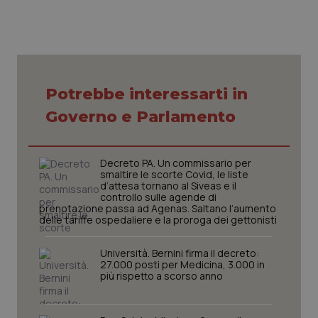
Nome
Fornitore
/
Dominio
Scaden
VISITOR_PRIVACY_METADATA
5 mesi
YouTube
settim
.youtube.com
Potrebbe interessarti in
Governo e Parlamento
Decreto PA. Un commissario per
smaltire le scorte Covid, le liste
d’attesa tornano al Siveas e il
controllo sulle agende di
prenotazione passa ad Agenas. Saltano l’aumento
delle tariffe ospedaliere e la proroga dei gettonisti
Università. Bernini firma il decreto:
CookieScriptConsent
5 mesi
CookieScript
27.000 posti per Medicina, 3.000 in
settim
www.quotidianosanita.it
più rispetto a scorso anno