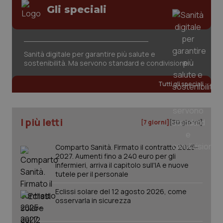
Gli speciali
Sanità digitale per garantire più salute e
_ga_KM60CM4NPH
.quotidianosanita.it
1 anno
sostenibilità. Ma servono standard e condivisione
mes
Tutti gli speciali
I più letti
[7 giorni]
[30 giorni]
Comparto Sanità. Firmato il contratto 2025-
Fornitore
/
2027. Aumenti fino a 240 euro per gli
Nome
Scadenza
Descrizion
Dominio
infermieri, arriva il capitolo sull'IA e nuove
Nome
Fornitore
/
Dominio
Scadenza
Des
tutele per il personale
_ga_0VMQEQKQ1N
.quotidianosanita.it
1 anno 1
Questo
mese
cookie
VISITOR_INFO1_LIVE
5 mesi 4
Que
Google LLC
Eclissi solare del 12 agosto 2026, come
viene
settimane
imp
.youtube.com
utilizzato
You
osservarla in sicurezza
da Google
ten
Analytics
pre
per
del