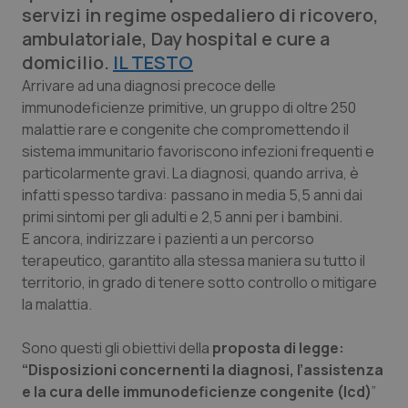
servizi in regime ospedaliero di ricovero,
Calabria
Asma & BPCO
ambulatoriale, Day hospital e cure a
domicilio.
Campania
Car-T
IL TESTO
Arrivare ad una diagnosi precoce delle
immunodeficienze primitive, un gruppo di oltre 250
Emilia-Romagna
Colesterolo & coronaropatie
malattie rare e congenite che compromettendo il
sistema immunitario favoriscono infezioni frequenti e
Friuli Venezia Giulia
Dermatite Atopica
particolarmente gravi. La diagnosi, quando arriva, è
infatti spesso tardiva: passano in media 5,5 anni dai
Lazio
Diabete & glucometri
primi sintomi per gli adulti e 2,5 anni per i bambini.
E ancora, indirizzare i pazienti a un percorso
Liguria
Disturbi dell’umore
terapeutico, garantito alla stessa maniera su tutto il
territorio, in grado di tenere sotto controllo o mitigare
Lombardia
Dolore
la malattia.
Marche
Donna & Salute
Sono questi gli obiettivi della
proposta di legge:
“Disposizioni concernenti la diagnosi, l’assistenza
e la cura delle immunodeficienze congenite (Icd)
Molise
Epatiti
”