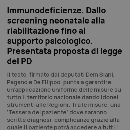
Immunodeficienze. Dallo
Scienza e Farmaci
screening neonatale alla
riabilitazione fino al
Studi e Analisi
supporto psicologico.
Lettere al direttore
Presentata proposta di legge
Edizioni Regionali
del PD
QS Pro
Il testo, firmato dai deputati Dem Siani,
Pagano e De Filippo, punta a garantire
Professionisti Sanitari.AI
un’applicazione uniforme delle misure su
tutto il territorio nazionale dando idonei
strumenti alle Regioni. Tra le misure, una
Abruzzo
QS Pro Gold
‘Tessera del paziente’ dove saranno
QS Club
Newsletter
scritte diagnosi, complicanze grazie alla
Basilicata
Artrite & artrosi
quale il paziente potrà accedere a tutti i