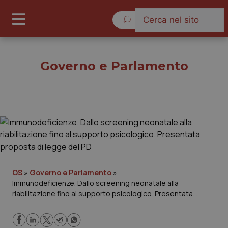
Giovedì 6 Agosto 2026
Governo e Parlamento
Governo e Parlamento
Cronache
Governo e Parlamento
QS
»
Governo e Parlamento
»
Immunodeficienze. Dallo screening neonatale alla
riabilitazione fino al supporto psicologico. Presentata
Regioni e Asl
proposta di legge del PD
Lavoro e Professioni