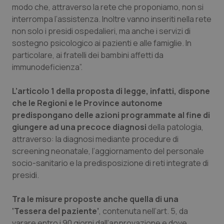
Valle D’Aosta
Oncodermatologia
modo che, attraverso la rete che proponiamo, non si
interrompa l’assistenza. Inoltre vanno inseriti nella rete
Veneto
Oncoematologia
non solo i presidi ospedalieri, ma anche i servizi di
sostegno psicologico ai pazienti e alle famiglie. In
Oncologia & Nutrizione
particolare, ai fratelli dei bambini affetti da
immunodeficienza”.
Psoriasi & pelle
L’articolo 1 della proposta di legge, infatti, dispone
che le Regioni e le Province autonome
Quotidiano Cardiologia
predispongano delle azioni programmate al fine di
giungere ad una precoce diagnosi
della patologia,
Quotidiano Chirurgia
attraverso: la diagnosi mediante procedure di
screening neonatale, l’aggiornamento del personale
Quotidiano Oncologia
socio-sanitario e la predisposizione di reti integrate di
presidi.
Quotidiano Pediatria
Tra le misure proposte anche quella di una
Rene & patologie urogenitali
‘Tessera del paziente’
, contenuta nell’art. 5, da
varare entro i 90 giorni dall’approvazione e dove