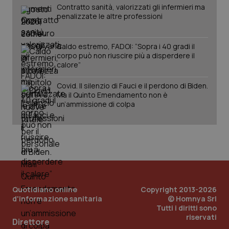
mantener
vid
Contratto sanità, valorizzati gli infermieri ma
lo stato
inco
penalizzate le altre professioni
della
può
sessione.
det
vis
web
Caldo estremo, FADOI: “Sopra i 40 gradi il
uti
nuo
corpo può non riuscire più a disperdere il
ver
calore”
dell
You
Covid. Il silenzio di Fauci e il perdono di Biden.
__Secure-YNID
.youtube.com
5 mesi 4
Que
Ma il Quinto Emendamento non è
settimane
imp
un’ammissione di colpa
You
ten
pre
del
vid
inco
può
det
vis
web
uti
nuo
Quotidiano online
Copyright 2013-2026
ver
d'informazione sanitaria
© Homnya Srl
dell
You
Tutti i diritti sono
riservati
YSC
Sessione
Que
Direttore
Google LLC
imp
.youtube.com