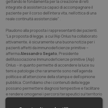
gettando le fondamenta per la creazione di reti
integrate di assistenza capaci di accompagnare il
paziente per il corso dell’intera vita, nell’ottica di una
reale continuità assistenziale" .
Plaudono alla proposta i rappresentanti dei pazienti.
“La proposta di legge, a cui l’Aip Onlus ha collaborato
attivamente, è sicuramente una buona notizia per i
pazienti affetti da immunodeficienze primitive –
afferma
Alessandro Segato
, Presidente
dell’Associazione Immunodeficienze primitive (Aip)
Onlus – in quanto permette di accendere la luce su
temi e patologie che raramente sono nell’agenda
politica e all’attenzione della stampa e dell’opinione
pubblica. Confidiamo che i contenuti della legge
possano permettere diagnosi tempestive e facilitare
e rendere omogenei i percorsi terapeutici sul territorio
nazionale anche grazie al coinvolgimento delle
associazioni di pazienti, come previsto dall’art. 8.