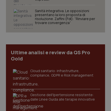
tracking-sites-ironfish-
www.quotidianosanita.it
4
Sanità integrativa. Le opposizioni
session-id
settim
presentano la loro proposta di
2 gior
risoluzione. Zaffini (FdI): “Rinviare per
trovare convergenza”
_ga
1 anno
Google LLC
mes
.quotidianosanita.it
Ultime analisi e review da QS Pro
Gold
Cloud sanitario: infrastrutture,
compliance, GDPR e Risk management
Gestione dell'Ipertensione resistente:
dalle Linee Guida alle terapie innovative