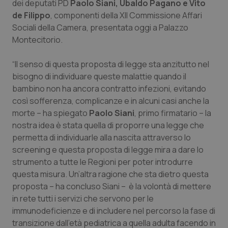
dei deputati PD
Paolo Siani, Ubaldo Pagano e Vito
de Filippo
, componenti della XII Commissione Affari
Piemonte
HIV
Sociali della Camera, presentata oggi a Palazzo
Montecitorio.
Provincia Autonoma di Bolzano
Infezioni & Febbre
“Il senso di questa proposta di legge sta anzitutto nel
Provincia Autonoma di Trento
Ipertensione & Scompenso
bisogno di individuare queste malattie quando il
bambino non ha ancora contratto infezioni, evitando
Puglia
Malattie rare
così sofferenza, complicanze e in alcuni casi anche la
morte – ha spiegato
Paolo Siani
, primo firmatario – la
Sardegna
Malattia di Crohn & Rettocolite Ulcerosa
nostra idea è stata quella di proporre una legge che
permetta di individuarle alla nascita attraverso lo
screening e questa proposta di legge mira a dare lo
Sicilia
Neuroscienze & patologie neurodegenerative
strumento a tutte le Regioni per poter introdurre
questa misura. Un’altra ragione che sta dietro questa
Toscana
Obesità
proposta – ha concluso Siani – è la volontà di mettere
in rete tutti i servizi che servono per le
Umbria
Oftalmologia
immunodeficienze e di includere nel percorso la fase di
transizione dall’età pediatrica a quella adulta facendo in