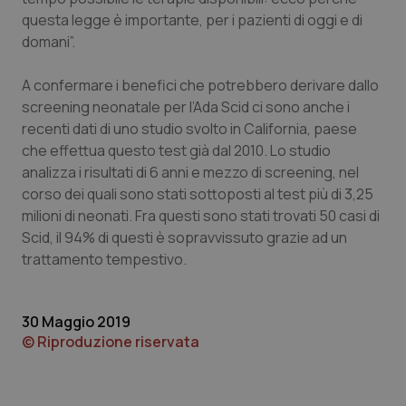
questa legge è importante, per i pazienti di oggi e di
domani”.
Necessari
Statistici
Marketing
A confermare i benefici che potrebbero derivare dallo
screening neonatale per l’Ada Scid ci sono anche i
I cookie necessari contribuiscono a rendere fruibile il
sito web abilitandone funzionalità di base quali la
recenti dati di uno studio svolto in California, paese
navigazione sulle pagine e l'accesso alle aree
che effettua questo test già dal 2010. Lo studio
protette del sito. Il sito web non è in grado di
funzionare correttamente senza questi cookie.
analizza i risultati di 6 anni e mezzo di screening, nel
Nome
Fornitore
/
Dominio
Scaden
corso dei quali sono stati sottoposti al test più di 3,25
milioni di neonati. Fra questi sono stati trovati 50 casi di
VISITOR_PRIVACY_METADATA
5 mesi
YouTube
settim
.youtube.com
Scid, il 94% di questi è sopravvissuto grazie ad un
trattamento tempestivo.
30 Maggio 2019
© Riproduzione riservata