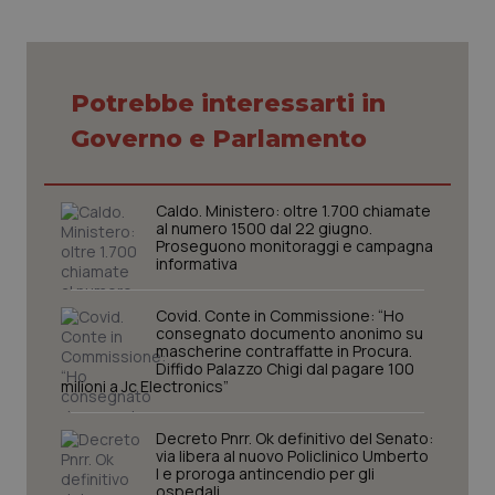
Potrebbe interessarti in
CookieScriptConsent
5 mesi
CookieScript
Governo e Parlamento
settim
www.quotidianosanita.it
Caldo. Ministero: oltre 1.700 chiamate
al numero 1500 dal 22 giugno.
Proseguono monitoraggi e campagna
informativa
Covid. Conte in Commissione: “Ho
consegnato documento anonimo su
mascherine contraffatte in Procura.
Diffido Palazzo Chigi dal pagare 100
milioni a Jc Electronics”
tracking-sites-ironfish-
www.quotidianosanita.it
4
tracking-enable
settim
Decreto Pnrr. Ok definitivo del Senato:
2 gior
via libera al nuovo Policlinico Umberto
I e proroga antincendio per gli
ospedali