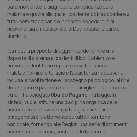
saranno scritte la diagnosi, le complicanze della
Salute orale & impianti
malattia e grazie alla quale il paziente potrà accedere a
tutti i servizi dedicati sia in regime ospedaliero di
Sangue & coagulazione
ricovero, sia ambulatoriale, di Day hospital e cure a
domicilio.
Tiroide
“La nostra proposta di legge intende fornire una
Tumore al seno
risposta di sistema ai pazienti di Idc. L’obiettivo è
arrivare a identificare il prima possibile queste
Tumore ovarico
malattie, fornire le terapie e l’assistenza necessarie,
inclusa la riabilitazione e il sostegno psicologico, al fine
Tumori del Polmone & Testa Collo
di sostenere i pazienti e le loro famiglie nel percorso di
cura – ha spiegato
Ubaldo Pagano
– la legge, in
sintesi, vuole istituire una disciplina organica delle
Tumori gastrointestinali
necessità connesse alla patologia e assicurare
omogeneità di trattamento su tutto il territorio
Ulcera & Reflusso
nazionale, fornendo alle Regioni una serie di strumenti
necessari allo scopo, sostenendo la ricerca e
Vaccini