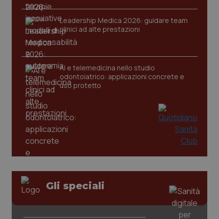
Leadership Medica 2026: guidare team
clinici ad alte prestazioni
AI e telemedicina nello studio
odontoiatrico: applicazioni concrete e
uso protetto
CookieScriptConsent
5 mesi
CookieScript
settim
www.quotidianosanita.it
Gli speciali