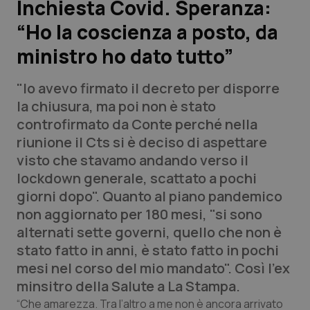
Inchiesta Covid. Speranza:
“Ho la coscienza a posto, da
Scienza e Farmaci
ministro ho dato tutto”
Studi e Analisi
"Io avevo firmato il decreto per disporre
Lettere al direttore
la chiusura, ma poi non è stato
controfirmato da Conte perché nella
Edizioni Regionali
riunione il Cts si è deciso di aspettare
visto che stavamo andando verso il
QS Pro
lockdown generale, scattato a pochi
giorni dopo". Quanto al piano pandemico
Professionisti Sanitari.AI
non aggiornato per 180 mesi, "si sono
alternati sette governi, quello che non è
Abruzzo
QS Pro Gold
stato fatto in anni, è stato fatto in pochi
mesi nel corso del mio mandato". Così l'ex
QS Club
Newsletter
Basilicata
Artrite & artrosi
minsitro della Salute a
La Stampa
.
“Che amarezza. Tra l’altro a me non è ancora arrivato