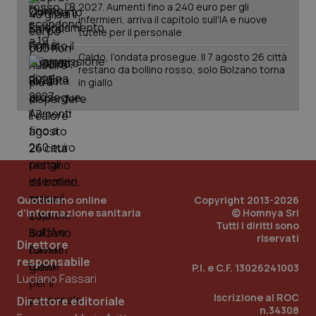
2027. Aumenti fino a 240 euro per gli
infermieri, arriva il capitolo sull'IA e nuove
tutele per il personale
Caldo, l’ondata prosegue. Il 7 agosto 26 città
restano da bollino rosso, solo Bolzano torna
in giallo
Quotidiano online
Copyright 2013-2026
d'informazione sanitaria
© Homnya Srl
Tutti i diritti sono
riservati
Direttore
responsabile
P.I. e C.F. 13026241003
PHPSESSID
Sessio
PHP.net
Luciano Fassari
www.quotidianosanita.it
Iscrizione al ROC
Direttore editoriale
n.34308