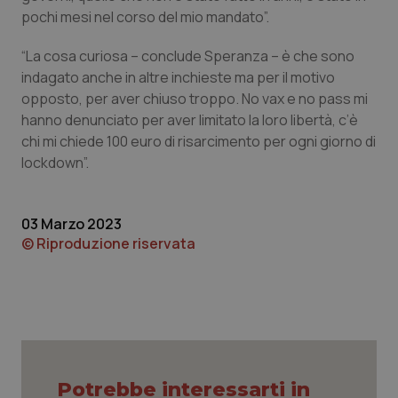
pochi mesi nel corso del mio mandato”.
Piemonte
HIV
“La cosa curiosa – conclude Speranza – è che sono
Provincia Autonoma di Bolzano
Infezioni & Febbre
indagato anche in altre inchieste ma per il motivo
opposto, per aver chiuso troppo. No vax e no pass mi
hanno denunciato per aver limitato la loro libertà, c’è
Provincia Autonoma di Trento
Ipertensione & Scompenso
chi mi chiede 100 euro di risarcimento per ogni giorno di
lockdown”.
Puglia
Malattie rare
Sardegna
Malattia di Crohn & Rettocolite Ulcerosa
03 Marzo 2023
© Riproduzione riservata
Sicilia
Neuroscienze & patologie neurodegenerative
Toscana
Obesità
Umbria
Oftalmologia
Potrebbe interessarti in