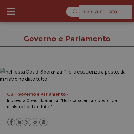
Sabato 8 Agosto 2026
Governo e Parlamento
Governo e Parlamento
Cronache
QS
»
Governo e Parlamento
»
Inchiesta Covid. Speranza: “Ho la coscienza a posto, da
Governo e Parlamento
ministro ho dato tutto”
Regioni e Asl
Lavoro e Professioni