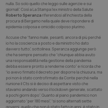
Calabria
Asma & BPCO
nulla. So solo quello che leggo sulle agenzie e sui
giornali”. Così a
La Stampa
l’ex ministro della Salute
Roberto Speranza
riferendosi all’inchiesta della
Campania
Car-T
procura di Bergamo nella quale deve rispondere di
epidemia colposa e omicidio colposo plurimo.
Emilia-Romagna
Colesterolo & coronaropatie
Accuse che “fanno male, pesanti, ancora di più perché
Friuli Venezia Giulia
Dermatite Atopica
io ho la coscienza a posto e da ministro ho dato
davvero tutto”, sottolinea. Speranza aggiunge però
Lazio
Diabete & glucometri
che ha sempre pensato che “chiunque abbia avuto
una responsabilità nella gestione della pandemia
Liguria
Disturbi dell’umore
debba essere pronto a renderne conto” e ricorda che
“io avevo firmato il decreto per disporre la chiusura, ma
poi non è stato controfirmato da Conte perché nella
Lombardia
Dolore
riunione il Cts si è deciso di aspettare visto che
stavamo andando verso il lockdown generale, scattato
Marche
Donna & Salute
a pochi giorni dopo”. Quanto al piano pandemico non
aggiornato “per 180 mesi”, “si sono alternati sette
Molise
Epatiti
governi, quello che non è stato fatto in anni, è stato in