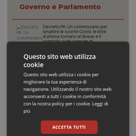
Valle D’Aosta
Oncodermatologia
Governo e Parlamento
Veneto
Oncoematologia
Decreto PA. Un commissario per
smaltire le scorte Covid, le liste
Oncologia & Nutrizione
d’attesa tornano al Siveas e il
controllo sulle agende di
prenotazione passa ad Agenas. Saltano l’aumento
Psoriasi & pelle
delle tariffe ospedaliere e la proroga dei gettonisti
Questo sito web utilizza
cookie
Quotidiano Cardiologia
Università. Bernini firma il decreto:
27.000 posti per Medicina, 3.000 in
Questo sito web utilizza i cookie per
più rispetto a scorso anno
Quotidiano Chirurgia
migliorare la tua esperienza di
navigazione. Utilizzando il nostro sito web
Pnrr Salute. Missione 6 verso il
Quotidiano Oncologia
acconsenti a tutti i cookie in conformità
traguardo, in chiusura la
con la nostra policy per i cookie.
Leggi di
rendicontazione degli obiettivi per la
X e ultima rata
più
Quotidiano Pediatria
Caldo. Ministero: oltre 1.700 chiamate
Rene & patologie urogenitali
ACCETTA TUTTI
al numero 1500 dal 22 giugno.
Proseguono monitoraggi e campagna