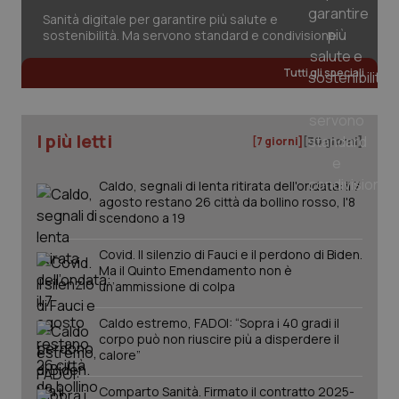
Sanità digitale per garantire più salute e
sostenibilità. Ma servono standard e condivisione
Tutti gli speciali
tracking-sites-ironfish-
www.quotidianosanita.it
4
tracking-enable
settim
2 gior
I più letti
[7 giorni]
[30 giorni]
Caldo, segnali di lenta ritirata dell'ondata: il 7
tracking-sites-ironfish-
www.quotidianosanita.it
4
agosto restano 26 città da bollino rosso, l'8
session-id
settim
2 gior
scendono a 19
Covid. Il silenzio di Fauci e il perdono di Biden.
Ma il Quinto Emendamento non è
un’ammissione di colpa
_ga
1 anno
Google LLC
mes
.quotidianosanita.it
Caldo estremo, FADOI: “Sopra i 40 gradi il
corpo può non riuscire più a disperdere il
calore”
Comparto Sanità. Firmato il contratto 2025-