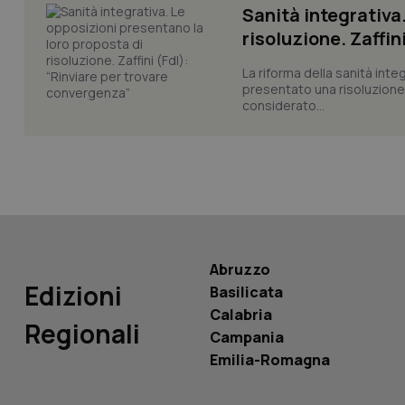
Sanità integrativa
risoluzione. Zaffin
La riforma della sanità int
presentato una risoluzione c
considerato...
PHPSESSID
_ga_KM60CM4NPH
Abruzzo
Edizioni
Basilicata
Nome
Nome
Calabria
Regionali
VISITOR_INFO1_LIV
Campania
_ga_0VMQEQKQ1N
Emilia-Romagna
__Secure-YNID