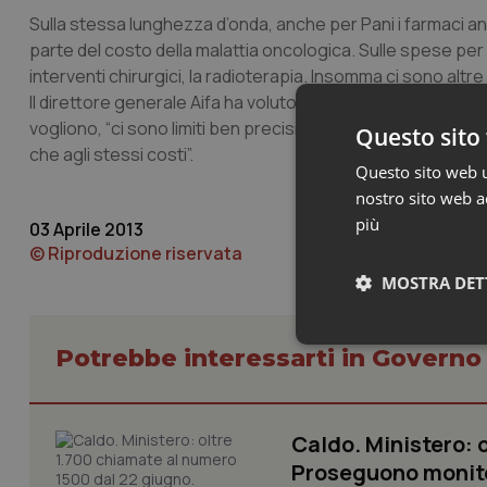
Sulla stessa lunghezza d’onda, anche per Pani i farmaci a
parte del costo della malattia oncologica. Sulle spese per 
interventi chirurgici, la radioterapia. Insomma ci sono altr
Il direttore generale Aifa ha voluto infine precisare che le
vogliono, “ci sono limiti ben precisi imposti proprio dall’Ai
Questo sito 
che agli stessi costi”.
Questo sito web ut
nostro sito web ac
più
03 Aprile 2013
© Riproduzione riservata
MOSTRA DET
Neces
Potrebbe interessarti in Govern
Caldo. Ministero: 
Proseguono monit