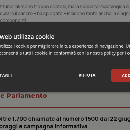
ntitumorali “sono troppo costosi, ma la spesa farmacologica è
curare il cancro – ha spiegato – incidono tanto anche la diagno
e componenti”.
 aziende produttrici non possono attribuire al medicinale il pre
fa. Ed è sempre la stessa Agenzia che sovrintende all’utilità dei 
web utilizza cookie
ilizza i cookie per migliorare la tua esperienza di navigazione. Ut
consenti a tutti i cookie in conformità con la nostra policy per i 
RIFIUTA
TAGLI
ACC
sari
Statistici
Mar
o e Parlamento
oltre 1.700 chiamate al numero 1500 dal 22 giu
oraggi e campagna informativa