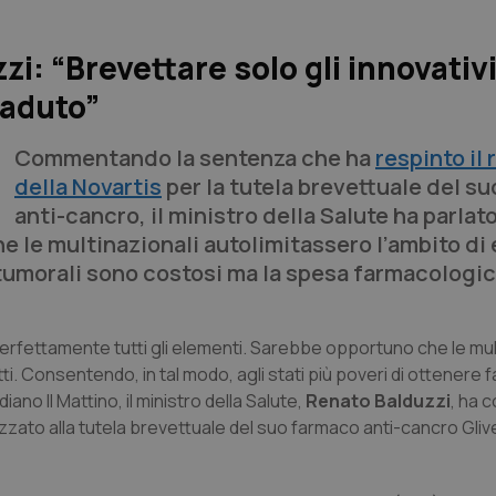
zi: “Brevettare solo gli innovativi
caduto”
Commentando la sentenza che ha
respinto il 
della Novartis
per la tutela brevettuale del s
anti-cancro, il ministro della Salute ha parlato
he le multinazionali autolimitassero l’ambito di 
ntitumorali sono costosi ma la spesa farmacologic
rfettamente tutti gli elementi. Sarebbe opportuno che le mult
ti. Consentendo, in tal modo, agli stati più poveri di ottenere 
idiano
Il Mattino
, il ministro della Salute,
Renato Balduzzi
, ha 
alizzato alla tutela brevettuale del suo farmaco anti-cancro Gli