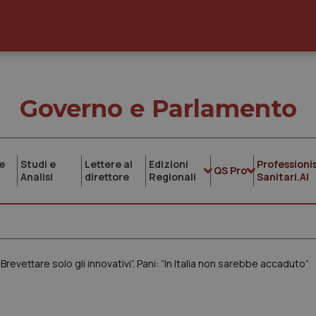
Governo e Parlamento
e
Studi e
Lettere al
Edizioni
Professionis
QS Pro
Analisi
direttore
Regionali
Sanitari.AI
“Brevettare solo gli innovativi”. Pani: “In Italia non sarebbe accaduto”