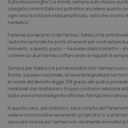
Sulla stessa lunghezza d’onda, sempre sullo stesso quotidia
spiegato come in Italia non potrebbe accadere quanto succe
ogni caso la notizia è stata amplificata, visto che ci son
mediatico”.
Parlando poi dei prezzi dei farmaci, Balduzzi ha sottoline
l’autorità nazionale ha pochi strumenti per contrastare la po
momento, a questo punto –-ha evidenziato il ministro – di 
commercio di un farmaco affiancando ai requisiti di sempre, 
Sempre per Balduzzi è poi necessario che i farmaci nuovi a
fronte, sul piano nazionale, la recente legislatura non h
le norme del decreto legge 158 grazie alle quali si preve
medicinali che risultassero troppo costosi in relazione al 
stata una norma intelligente affinché i farmaci innovativi 
In questo caso, per il ministro, sarà compito del Parlamento “
vedere riconosciuti e remunerati i propri sforzi, e al temp
sprecare risorse per farmaci non veramente innovativi prop