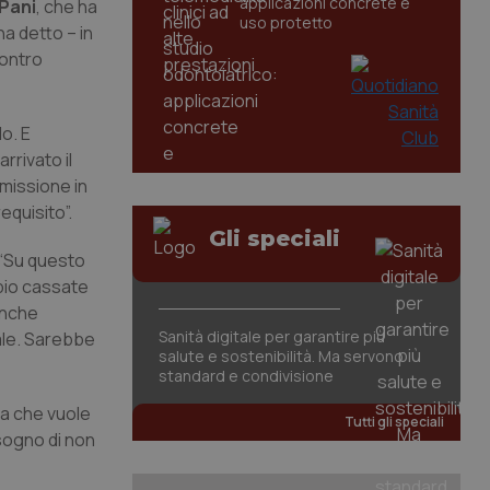
applicazioni concrete e
Pani
, che ha
uso protetto
a detto – in
contro
o. E
rrivato il
mmissione in
equisito”.
Gli speciali
 “Su questo
pio cassate
anche
Sanità digitale per garantire più
nale. Sarebbe
salute e sostenibilità. Ma servono
standard e condivisione
rca che vuole
Tutti gli speciali
isogno di non