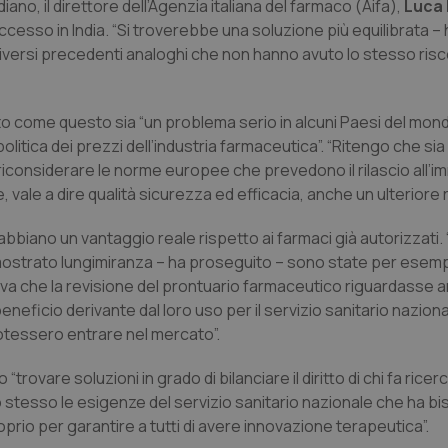
no, il direttore dell’Agenzia italiana del farmaco (Aifa),
Luca 
sso in India. “Si troverebbe una soluzione più equilibrata – h
o diversi precedenti analoghi che non hanno avuto lo stesso ris
ato come questo sia “un problema serio in alcuni Paesi del mond
litica dei prezzi dell’industria farmaceutica”. “Ritengo che sia a
riconsiderare le norme europee che prevedono il rilascio all’i
vale a dire qualità sicurezza ed efficacia, anche un ulteriore r
bbiano un vantaggio reale rispetto ai farmaci già autorizzati.
a mostrato lungimiranza – ha proseguito – sono state per esem
deva che la revisione del prontuario farmaceutico riguardasse 
beneficio derivante dal loro uso per il servizio sanitario nazio
potessero entrare nel mercato”.
trovare soluzioni in grado di bilanciare il diritto di chi fa rice
o stesso le esigenze del servizio sanitario nazionale che ha b
rio per garantire a tutti di avere innovazione terapeutica”.