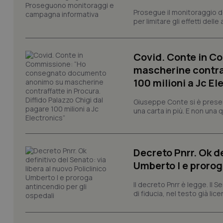
Prosegue il monitoraggio de
per limitare gli effetti dell
I cookie necessari con
e l'accesso alle aree 
Nome
Covid. Conte in 
VISITOR_PRIVACY_
mascherine contraf
100 milioni a Jc El
Giuseppe Conte si è presen
una carta in più. E non una
CookieScriptConse
Decreto Pnrr. Ok de
tracking-sites-ironf
tracking-enable
Umberto I e prorog
tracking-sites-ironf
Il decreto Pnrr è legge. Il 
session-id
di fiducia, nel testo già lic
_ga