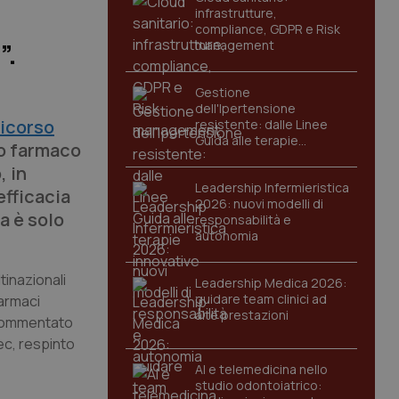
infrastrutture,
compliance, GDPR e Risk
management
”.
Gestione
dell'Ipertensione
ricorso
resistente: dalle Linee
Guida alle terapie
uo farmaco
innovative
, in
Leadership Infermieristica
efficacia
2026: nuovi modelli di
a è solo
responsabilità e
autonomia
inazionali
Leadership Medica 2026:
guidare team clinici ad
farmaci
alte prestazioni
commentato
vec, respinto
AI e telemedicina nello
studio odontoiatrico: