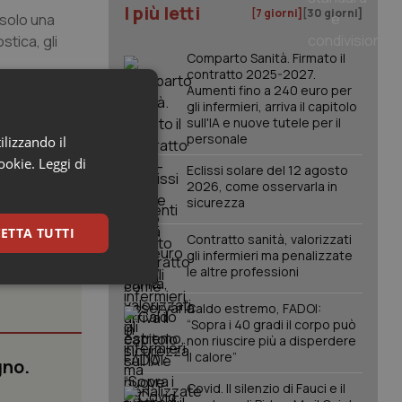
I più letti
[7 giorni]
[30 giorni]
 solo una
stica, gli
Comparto Sanità. Firmato il
contratto 2025-2027.
zzo che
Aumenti fino a 240 euro per
farmaci, oltre
gli infermieri, arriva il capitolo
sull'IA e nuove tutele per il
personale
ilizzando il
cookie.
Leggi di
Eclissi solare del 12 agosto
2026, come osservarla in
sicurezza
ETTA TUTTI
Contratto sanità, valorizzati
gli infermieri ma penalizzate
le altre professioni
keting
Caldo estremo, FADOI:
“Sopra i 40 gradi il corpo può
non riuscire più a disperdere
il calore”
gno.
Covid. Il silenzio di Fauci e il