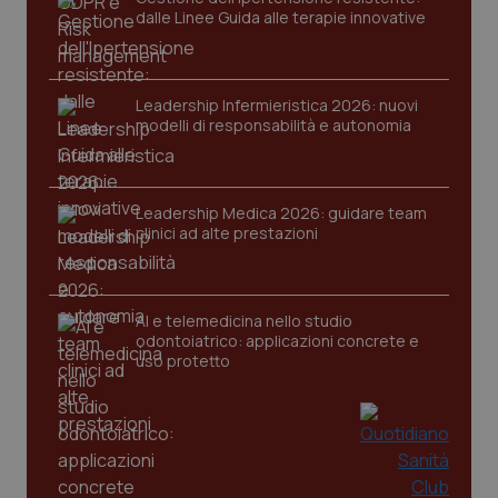
dalle Linee Guida alle terapie innovative
Nome
Fornitore
/
Dominio
Scaden
VISITOR_PRIVACY_METADATA
5 mesi
YouTube
settim
.youtube.com
Leadership Infermieristica 2026: nuovi
modelli di responsabilità e autonomia
Leadership Medica 2026: guidare team
clinici ad alte prestazioni
AI e telemedicina nello studio
odontoiatrico: applicazioni concrete e
uso protetto
CookieScriptConsent
5 mesi
CookieScript
settim
www.quotidianosanita.it