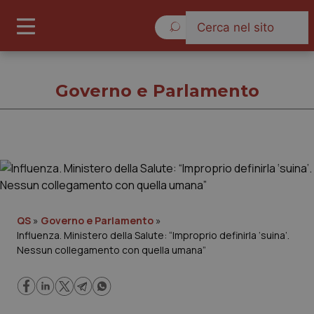
Venerdì 7 Agosto 2026
Governo e Parlamento
Governo e Parlamento
Cronache
QS
»
Governo e Parlamento
»
Influenza. Ministero della Salute: “Improprio definirla ‘suina’.
Governo e Parlamento
Nessun collegamento con quella umana”
Regioni e Asl
Lavoro e Professioni