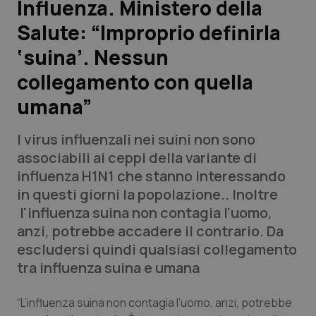
Influenza. Ministero della
Salute: “Improprio definirla
Scienza e Farmaci
‘suina’. Nessun
Studi e Analisi
collegamento con quella
umana”
Lettere al direttore
I virus influenzali nei suini non sono
Edizioni Regionali
associabili ai ceppi della variante di
influenza H1N1 che stanno interessando
QS Pro
in questi giorni la popolazione.. Inoltre
l'influenza suina non contagia l'uomo,
Professionisti Sanitari.AI
anzi, potrebbe accadere il contrario. Da
escludersi quindi qualsiasi collegamento
Abruzzo
QS Pro Gold
tra influenza suina e umana
QS Club
Newsletter
Basilicata
Artrite & artrosi
“L’influenza suina non contagia l’uomo, anzi, potrebbe