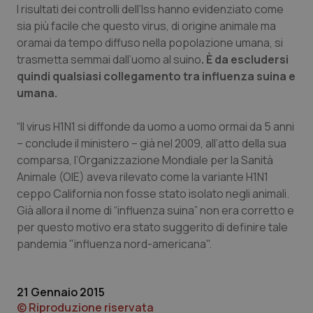
I risultati dei controlli dell’Iss hanno evidenziato come
Piemonte
HIV
sia più facile che questo virus, di origine animale ma
oramai da tempo diffuso nella popolazione umana, si
trasmetta semmai dall’uomo al suino
. È da escludersi
Provincia Autonoma di Bolzano
Infezioni & Febbre
quindi qualsiasi collegamento tra influenza suina e
umana.
Provincia Autonoma di Trento
Ipertensione & Scompenso
“Il virus H1N1 si diffonde da uomo a uomo ormai da 5 anni
Puglia
Malattie rare
– conclude il ministero – già nel 2009, all’atto della sua
comparsa, l’Organizzazione Mondiale per la Sanità
Sardegna
Malattia di Crohn & Rettocolite Ulcerosa
Animale (OIE) aveva rilevato come la variante H1N1
ceppo California non fosse stato isolato negli animali.
Sicilia
Neuroscienze & patologie neurodegenerative
Già allora il nome di “influenza suina” non era corretto e
per questo motivo era stato suggerito di definire tale
Toscana
Obesità
pandemia "influenza nord-americana".
Umbria
Oftalmologia
21 Gennaio 2015
© Riproduzione riservata