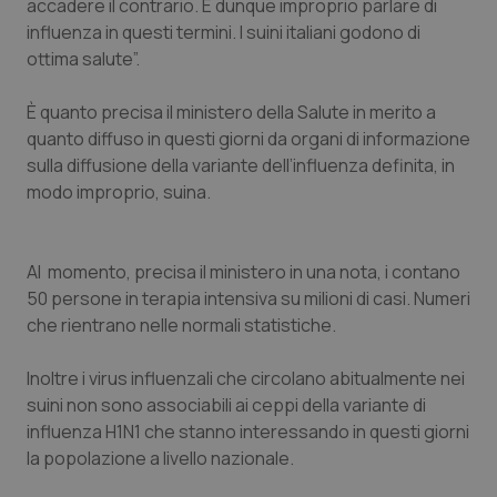
accadere il contrario. È dunque improprio parlare di
Calabria
Asma & BPCO
influenza in questi termini. I suini italiani godono di
ottima salute”.
Campania
Car-T
È quanto precisa il ministero della Salute in merito a
Emilia-Romagna
Colesterolo & coronaropatie
quanto diffuso in questi giorni da organi di informazione
sulla diffusione della variante dell’influenza definita, in
Friuli Venezia Giulia
Dermatite Atopica
modo improprio, suina.
Lazio
Diabete & glucometri
Al momento, precisa il ministero in una nota, i contano
50 persone in terapia intensiva su milioni di casi. Numeri
Liguria
Disturbi dell’umore
che rientrano nelle normali statistiche.
Lombardia
Dolore
Inoltre i virus influenzali che circolano abitualmente nei
suini non sono associabili ai ceppi della variante di
Marche
Donna & Salute
influenza H1N1 che stanno interessando in questi giorni
la popolazione a livello nazionale.
Molise
Epatiti