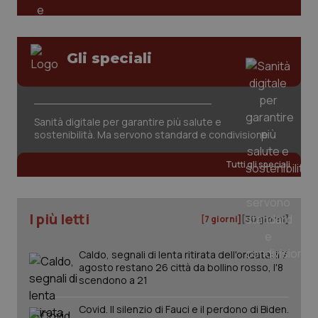
Gli speciali
Sanità digitale per garantire più salute e
tracking-sites-ironfish-
www.quotidianosanita.it
4
sostenibilità. Ma servono standard e condivisione
tracking-enable
settim
2 gior
Tutti gli speciali
tracking-sites-ironfish-
www.quotidianosanita.it
4
session-id
settim
I più letti
[7 giorni]
[30 giorni]
2 gior
Caldo, segnali di lenta ritirata dell'ondata: il 7
agosto restano 26 città da bollino rosso, l'8
scendono a 21
_ga
1 anno
Google LLC
mes
.quotidianosanita.it
Covid. Il silenzio di Fauci e il perdono di Biden.