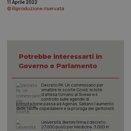
11 Aprile 2022
© Riproduzione riservata
CookieScriptConsent
5 mesi
CookieScript
settim
www.quotidianosanita.it
Potrebbe interessarti in
Governo e Parlamento
Decreto PA. Un commissario per
smaltire le scorte Covid, le liste
d’attesa tornano al Siveas e il
controllo sulle agende di
prenotazione passa ad Agenas. Saltano l’aumento
delle tariffe ospedaliere e la proroga dei gettonisti
Università. Bernini firma il decreto:
tracking-sites-ironfish-
www.quotidianosanita.it
4
27.000 posti per Medicina, 3.000 in
tracking-enable
settim