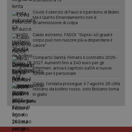
utilizzato
You
da Google
ten
Analytics
pre
Covid. Il silenzio di Fauci e il perdono di Biden.
per
del
Ma il Quinto Emendamento non è
mantener
vid
un’ammissione di colpa
lo stato
inco
della
può
sessione.
det
Caldo estremo, FADOI: “Sopra i 40 gradi il
vis
corpo può non riuscire più a disperdere il
web
uti
calore”
nuo
ver
dell
Comparto Sanità. Firmato il contratto 2025-
You
2027. Aumenti fino a 240 euro per gli
infermieri, arriva il capitolo sull'IA e nuove
__Secure-YNID
.youtube.com
5 mesi 4
Que
tutele per il personale
settimane
imp
You
ten
Caldo, l’ondata prosegue. Il 7 agosto 26 città
pre
restano da bollino rosso, solo Bolzano torna
del
in giallo
vid
inco
può
det
vis
web
uti
nuo
ver
dell