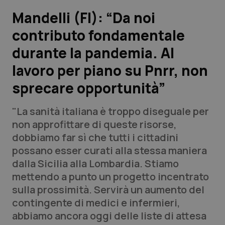
Mandelli (FI): “Da noi
Scienza e Farmaci
contributo fondamentale
durante la pandemia. Al
Studi e Analisi
lavoro per piano su Pnrr, non
Lettere al direttore
sprecare opportunità”
Edizioni Regionali
"La sanità italiana è troppo diseguale per
non approfittare di queste risorse,
QS Pro
dobbiamo far sì che tutti i cittadini
possano esser curati alla stessa maniera
Professionisti Sanitari.AI
dalla Sicilia alla Lombardia. Stiamo
mettendo a punto un progetto incentrato
Abruzzo
QS Pro Gold
sulla prossimità. Servirà un aumento del
contingente di medici e infermieri,
QS Club
Newsletter
Basilicata
Artrite & artrosi
abbiamo ancora oggi delle liste di attesa