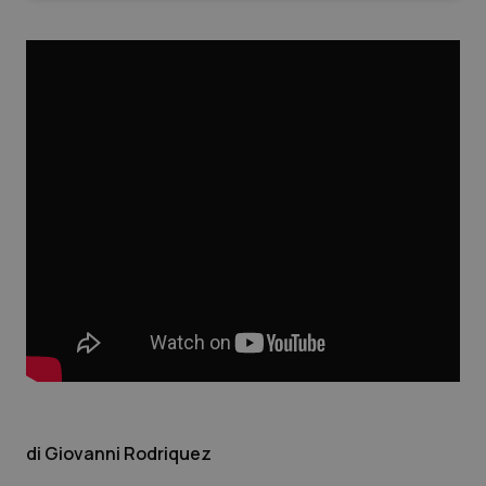
Necessari
Statistici
Marketing
I cookie necessari contribuiscono a rendere fruibile il
sito web abilitandone funzionalità di base quali la
navigazione sulle pagine e l'accesso alle aree
protette del sito. Il sito web non è in grado di
funzionare correttamente senza questi cookie.
Nome
Fornitore
/
Dominio
Scaden
VISITOR_PRIVACY_METADATA
5 mesi
YouTube
settim
.youtube.com
Giovanni Rodriquez