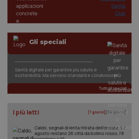
Gli speciali
_ga_KM60CM4NPH
.quotidianosanita.it
1 anno
mes
Sanità digitale per garantire più salute e
sostenibilità. Ma servono standard e condivisione
Tutti gli speciali
I più letti
[7 giorni]
[30 giorni]
Fornitore
/
Nome
Scadenza
Descrizion
Dominio
Nome
Fornitore
/
Dominio
Scadenza
Des
Caldo, segnali di lenta ritirata dell'ondata: il 7
_ga_0VMQEQKQ1N
.quotidianosanita.it
1 anno 1
Questo
agosto restano 26 città da bollino rosso, l'8
mese
cookie
VISITOR_INFO1_LIVE
5 mesi 4
Que
Google LLC
viene
settimane
imp
.youtube.com
scendono a 19