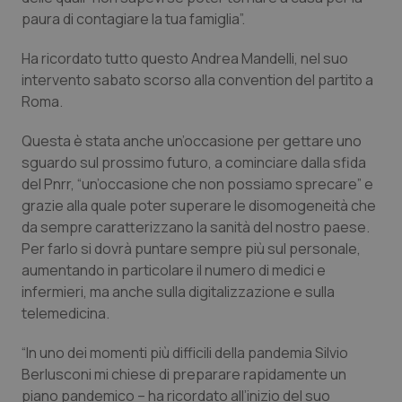
paura di contagiare la tua famiglia”.
Piemonte
HIV
Ha ricordato tutto questo Andrea Mandelli, nel suo
Provincia Autonoma di Bolzano
Infezioni & Febbre
intervento sabato scorso alla convention del partito a
Roma.
Provincia Autonoma di Trento
Ipertensione & Scompenso
Questa è stata anche un’occasione per gettare uno
sguardo sul prossimo futuro, a cominciare dalla sfida
Puglia
Malattie rare
del Pnrr, “un’occasione che non possiamo sprecare” e
grazie alla quale poter superare le disomogeneità che
Sardegna
Malattia di Crohn & Rettocolite Ulcerosa
da sempre caratterizzano la sanità del nostro paese.
Per farlo si dovrà puntare sempre più sul personale,
Sicilia
Neuroscienze & patologie neurodegenerative
aumentando in particolare il numero di medici e
infermieri, ma anche sulla digitalizzazione e sulla
Toscana
Obesità
telemedicina.
“In uno dei momenti più difficili della pandemia Silvio
Umbria
Oftalmologia
Berlusconi mi chiese di preparare rapidamente un
piano pandemico – ha ricordato all’inizio del suo