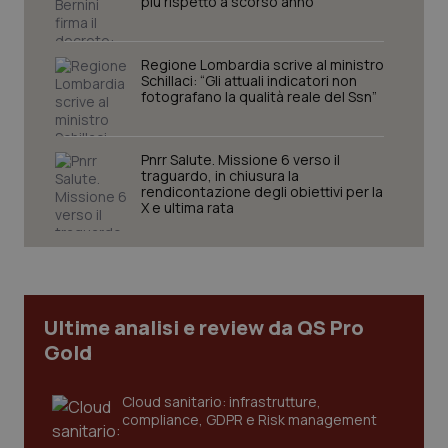
più rispetto a scorso anno
2 gior
Regione Lombardia scrive al ministro
Schillaci: “Gli attuali indicatori non
tracking-sites-ironfish-
www.quotidianosanita.it
4
fotografano la qualità reale del Ssn”
session-id
settim
2 gior
Pnrr Salute. Missione 6 verso il
traguardo, in chiusura la
rendicontazione degli obiettivi per la
_ga
1 anno
Google LLC
X e ultima rata
mes
.quotidianosanita.it
Ultime analisi e review da QS Pro
Gold
Cloud sanitario: infrastrutture,
compliance, GDPR e Risk management