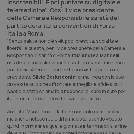
insostenibili. E poi puntare su digitale e
Calabria
Asma & BPCO
telemedicina". Così il vice presidente
della Camera e Responsabile sanità del
Campania
Car-T
partito durante la convention di Forza
Italia a Roma.
Emilia-Romagna
Colesterolo & coronaropatie
“Senza salute non c’è sviluppo, crescita, socialità e
libertà”: è questa, per il vice presidnete della Camera e
Friuli Venezia Giulia
Dermatite Atopica
Responsabile sanità di Forza Italia
Andrea Mandelli
,
una delle principali lezioni imparate in questi due anni di
Lazio
Diabete & glucometri
pandemia. Anni dolorosi che hanno visto il partito del
presidente
Silvio Berlusconi
in prima linea con le sue
Liguria
Disturbi dell’umore
proposte su come affrontare al meglio le sfide a cui il
paese è stato chiamato a rispondere: dalle misure per
Lombardia
Dolore
il contenimento del Covid al piano vaccinale.
Anni che Mandelli ricorda bene non solo come politico,
Marche
Donna & Salute
ma anche nel suo ruolo di farmacista, avendo vissuto
quindi in prima linea quelle giornate interminabili alla fine
Molise
Epatiti
delle quali “non sapevi se poter tornare a casa per la