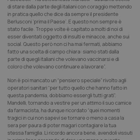
di stare dalla parte degli italiani con coraggio mettendo
Salute orale & impianti
in pratica quello che dice da sempre il presidente
Berlusconi ‘prima il Paese’. E questo non sempre è
Sangue & coagulazione
stato facile. Troppe volte è capitato a molti di noi di
esser diventati oggetto di insulti e minacce, anche sui
Tiroide
social. Questo però non ci ha mai fermati, abbiamo
fatto una scelta di campo chiara: siamo stati dalla
Tumore al seno
parte di quegli italiani che volevano vaccinarsi e di
coloro che volevano continuare a lavorare”.
Tumore ovarico
Non è poi mancato un “pensiero speciale” rivolto agli
operatori sanitari “per tutto quello che hanno fatto in
Tumori del Polmone & Testa Collo
questa pandemia, dobbiamo essergli tutti grati”.
Mandelli, tornando a vestire per un attimo il suo camice
Tumori gastrointestinali
da farmacista, ha dunque ricordato “quei momenti
tragici in cui non sapevi se tornare o meno a casa la
Ulcera & Reflusso
sera per paura di poter magari contagiare la tua
stessa famiglia. Li ricordo ancora bene, avendoli vissuti
Vaccini