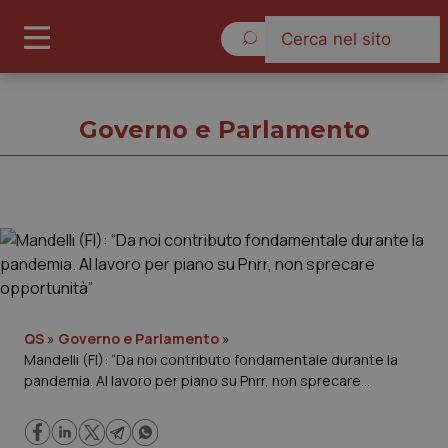
Domenica 9 Agosto 2026
Governo e Parlamento
Governo e Parlamento
Cronache
Governo e Parlamento
QS
»
Governo e Parlamento
»
Mandelli (FI): “Da noi contributo fondamentale durante la
pandemia. Al lavoro per piano su Pnrr, non sprecare
Regioni e Asl
opportunità”
Lavoro e Professioni