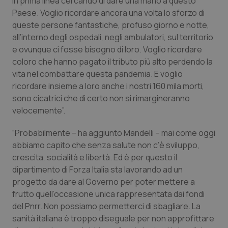
in prima linea cercando di dare una mano a questo
Paese. Voglio ricordare ancora una volta lo sforzo di
queste persone fantastiche, profuso giorno e notte,
all’interno degli ospedali, negli ambulatori, sul territorio
e ovunque ci fosse bisogno di loro. Voglio ricordare
coloro che hanno pagato il tributo più alto perdendo la
vita nel combattare questa pandemia. E voglio
ricordare insieme a loro anche i nostri 160 mila morti,
sono cicatrici che di certo non si rimargineranno
velocemente”.
“Probabilmente – ha aggiunto Mandelli – mai come oggi
abbiamo capito che senza salute non c’è sviluppo,
crescita, socialità e libertà. Ed è per questo il
dipartimento di Forza Italia sta lavorando ad un
progetto da dare al Governo per poter mettere a
frutto quell’occasione unica rappresentata dai fondi
del Pnrr. Non possiamo permetterci di sbagliare. La
sanità italiana è troppo diseguale per non approfittare