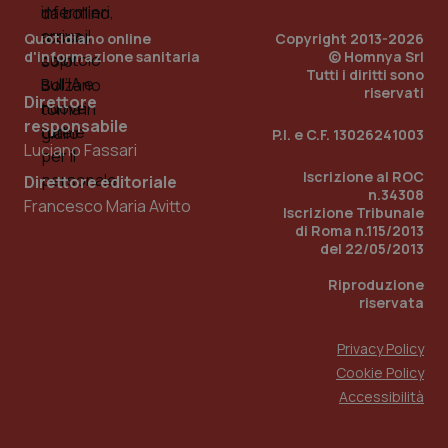
You
Quotidiano online
Copyright 2013-2026
YSC
Sessione
Que
Google LLC
imp
d'informazione sanitaria
.youtube.com
© Homnya Srl
You
Tutti i diritti sono
ten
riservati
vis
Direttore
vid
responsabile
P.I. e C.F. 13026241003
__Secure-
.youtube.com
5 mesi 4
Que
Luciano Fassari
ROLLOUT_TOKEN
settimane
imp
You
Iscrizione al ROC
Direttore editoriale
ges
n.34308
del
Francesco Maria Avitto
e d
Iscrizione Tribunale
per
di Roma n.115/2013
del
del 22/05/2013
ute
tracking-sites-
www.quotidianosanita.it
4
Que
Riproduzione
ironfish-tracking-
settimane
imp
riservata
named-enable
2 giorni
dal
per 
sis
Privacy Policy
sol
ute
Cookie Policy
ide
Wel
Accessibilità