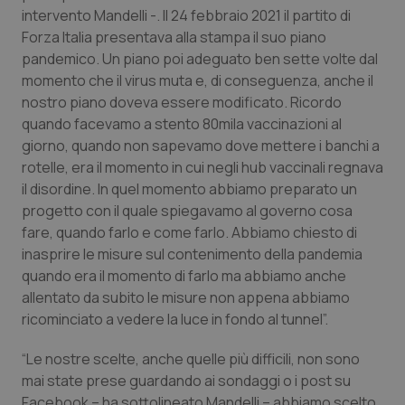
Valle D’Aosta
Oncodermatologia
intervento Mandelli -. Il 24 febbraio 2021 il partito di
Forza Italia presentava alla stampa il suo piano
Veneto
Oncoematologia
pandemico. Un piano poi adeguato ben sette volte dal
momento che il virus muta e, di conseguenza, anche il
Oncologia & Nutrizione
nostro piano doveva essere modificato. Ricordo
quando facevamo a stento 80mila vaccinazioni al
Psoriasi & pelle
giorno, quando non sapevamo dove mettere i banchi a
rotelle, era il momento in cui negli hub vaccinali regnava
il disordine. In quel momento abbiamo preparato un
Quotidiano Cardiologia
progetto con il quale spiegavamo al governo cosa
fare, quando farlo e come farlo. Abbiamo chiesto di
Quotidiano Chirurgia
inasprire le misure sul contenimento della pandemia
quando era il momento di farlo ma abbiamo anche
Quotidiano Oncologia
allentato da subito le misure non appena abbiamo
ricominciato a vedere la luce in fondo al tunnel”.
Quotidiano Pediatria
“Le nostre scelte, anche quelle più difficili, non sono
Rene & patologie urogenitali
mai state prese guardando ai sondaggi o i post su
Facebook – ha sottolineato Mandelli – abbiamo scelto