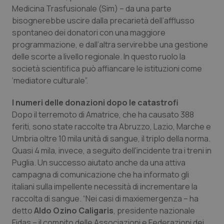
Valle D’Aosta
Oncodermatologia
Medicina Trasfusionale (Sim) – da una parte
bisognerebbe uscire dalla precarietà dell’afflusso
Veneto
Oncoematologia
spontaneo dei donatori con una maggiore
programmazione, e dall’altra servirebbe una gestione
Oncologia & Nutrizione
delle scorte a livello regionale. In questo ruolo la
società scientifica può affiancare le istituzioni come
Psoriasi & pelle
‘mediatore culturale”.
I numeri delle donazioni dopo le catastrofi
Quotidiano Cardiologia
Dopo il terremoto di Amatrice, che ha causato 388
feriti, sono state raccolte tra Abruzzo, Lazio, Marche e
Quotidiano Chirurgia
Umbria oltre 10 mila unità di sangue, il triplo della norma.
Quasi 4 mila, invece, a seguito dell'incidente tra i treni in
Quotidiano Oncologia
Puglia. Un successo aiutato anche da una attiva
campagna di comunicazione che ha informato gli
Quotidiano Pediatria
italiani sulla impellente necessità di incrementare la
raccolta di sangue. “Nei casi di maxiemergenza – ha
Rene & patologie urogenitali
detto
Aldo Ozino Caligaris
, presidente nazionale
Fidas – il compito delle Associazioni e Federazioni dei