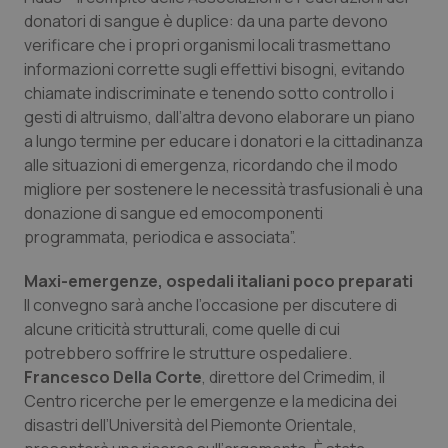
donatori di sangue è duplice: da una parte devono
Salute orale & impianti
verificare che i propri organismi locali trasmettano
informazioni corrette sugli effettivi bisogni, evitando
Sangue & coagulazione
chiamate indiscriminate e tenendo sotto controllo i
gesti di altruismo, dall’altra devono elaborare un piano
Tiroide
a lungo termine per educare i donatori e la cittadinanza
alle situazioni di emergenza, ricordando che il modo
Tumore al seno
migliore per sostenere le necessità trasfusionali è una
donazione di sangue ed emocomponenti
Tumore ovarico
programmata, periodica e associata”.
Maxi-emergenze, ospedali italiani poco preparati
Tumori del Polmone & Testa Collo
Il convegno sarà anche l’occasione per discutere di
alcune criticità strutturali, come quelle di cui
Tumori gastrointestinali
potrebbero soffrire le strutture ospedaliere.
Francesco Della Corte
, direttore del Crimedim, il
Ulcera & Reflusso
Centro ricerche per le emergenze e la medicina dei
disastri dell’Università del Piemonte Orientale,
Vaccini