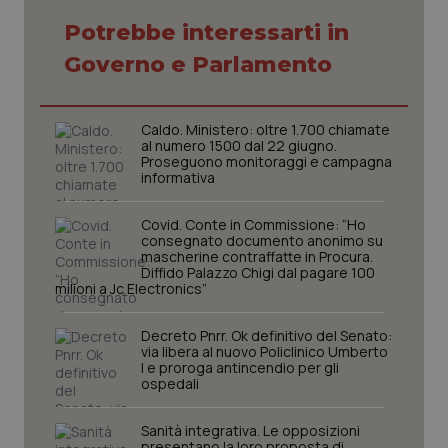
Potrebbe interessarti in
Governo e Parlamento
Caldo. Ministero: oltre 1.700 chiamate
al numero 1500 dal 22 giugno.
Proseguono monitoraggi e campagna
informativa
Covid. Conte in Commissione: “Ho
consegnato documento anonimo su
mascherine contraffatte in Procura.
Diffido Palazzo Chigi dal pagare 100
milioni a Jc Electronics”
CookieScriptConsent
5 mesi
CookieScript
settim
www.quotidianosanita.it
Decreto Pnrr. Ok definitivo del Senato:
via libera al nuovo Policlinico Umberto
I e proroga antincendio per gli
ospedali
Sanità integrativa. Le opposizioni
presentano la loro proposta di