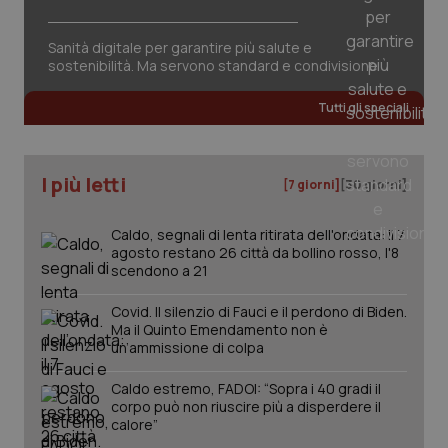
Sanità digitale per garantire più salute e
sostenibilità. Ma servono standard e condivisione
Tutti gli speciali
I più letti
[7 giorni]
[30 giorni]
Caldo, segnali di lenta ritirata dell'ondata: il 7
agosto restano 26 città da bollino rosso, l'8
scendono a 21
Covid. Il silenzio di Fauci e il perdono di Biden.
_ga_KM60CM4NPH
.quotidianosanita.it
1 anno
mes
Ma il Quinto Emendamento non è
un’ammissione di colpa
Caldo estremo, FADOI: “Sopra i 40 gradi il
corpo può non riuscire più a disperdere il
calore”