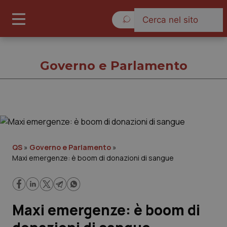
Venerdì 7 Agosto 2026
Governo e Parlamento
Governo e Parlamento
Cronache
QS
»
Governo e Parlamento
»
Maxi emergenze: è boom di donazioni di sangue
Governo e Parlamento
Regioni e Asl
Maxi emergenze: è boom di
Lavoro e Professioni