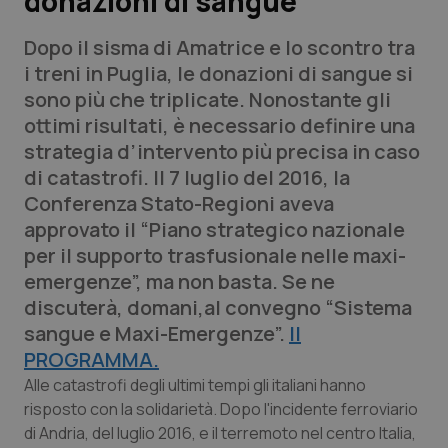
donazioni di sangue
Dopo il sisma di Amatrice e lo scontro tra
Scienza e Farmaci
i treni in Puglia, le donazioni di sangue si
sono più che triplicate. Nonostante gli
Studi e Analisi
ottimi risultati, è necessario definire una
strategia d’intervento più precisa in caso
Lettere al direttore
di catastrofi. Il 7 luglio del 2016, la
Conferenza Stato-Regioni aveva
Edizioni Regionali
approvato il “Piano strategico nazionale
per il supporto trasfusionale nelle maxi-
QS Pro
emergenze”, ma non basta. Se ne
discuterà, domani,al convegno “Sistema
Professionisti Sanitari.AI
sangue e Maxi-Emergenze”.
Il
PROGRAMMA.
Abruzzo
QS Pro Gold
Alle catastrofi degli ultimi tempi gli italiani hanno
QS Club
Newsletter
risposto con la solidarietà. Dopo l'incidente ferroviario
Basilicata
Artrite & artrosi
di Andria, del luglio 2016, e il terremoto nel centro Italia,