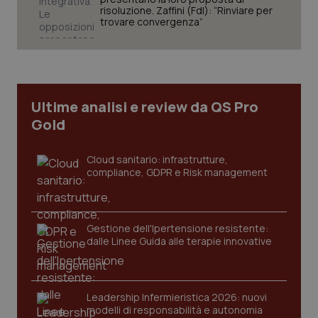
risoluzione. Zaffini (FdI): “Rinviare per
trovare convergenza”
tracking-sites-ironfish-
www.quotidianosanita.it
4
tracking-enable
settim
2 gior
Ultime analisi e review da QS Pro
Gold
Cloud sanitario: infrastrutture,
tracking-sites-ironfish-
www.quotidianosanita.it
4
session-id
settim
compliance, GDPR e Risk management
2 gior
Gestione dell'Ipertensione resistente:
dalle Linee Guida alle terapie innovative
_ga
1 anno
Google LLC
mes
.quotidianosanita.it
Leadership Infermieristica 2026: nuovi
modelli di responsabilità e autonomia