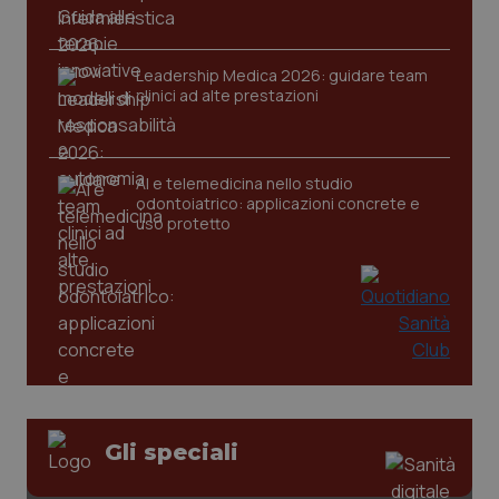
Leadership Medica 2026: guidare team
clinici ad alte prestazioni
AI e telemedicina nello studio
odontoiatrico: applicazioni concrete e
uso protetto
PHPSESSID
Sessio
PHP.net
Gli speciali
www.quotidianosanita.it