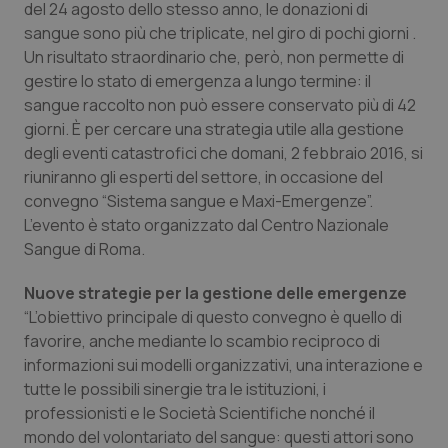
del 24 agosto dello stesso anno, le donazioni di
Calabria
Asma & BPCO
sangue sono più che triplicate, nel giro di pochi giorni .
Un risultato straordinario che, però, non permette di
Campania
Car-T
gestire lo stato di emergenza a lungo termine: il
sangue raccolto non può essere conservato più di 42
Emilia-Romagna
Colesterolo & coronaropatie
giorni. È per cercare una strategia utile alla gestione
degli eventi catastrofici che domani, 2 febbraio 2016, si
Friuli Venezia Giulia
Dermatite Atopica
riuniranno gli esperti del settore, in occasione del
convegno “Sistema sangue e Maxi-Emergenze”.
Lazio
Diabete & glucometri
L’evento è stato organizzato dal Centro Nazionale
Sangue di Roma.
Liguria
Disturbi dell’umore
Nuove strategie per la gestione delle emergenze
“L’obiettivo principale di questo convegno è quello di
Lombardia
Dolore
favorire, anche mediante lo scambio reciproco di
informazioni sui modelli organizzativi, una interazione e
Marche
Donna & Salute
tutte le possibili sinergie tra le istituzioni, i
professionisti e le Società Scientifiche nonché il
Molise
Epatiti
mondo del volontariato del sangue: questi attori sono