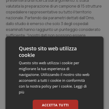
presenterà una ricerca sull’argomento. È stata
valutata la preparazione di un campione di 15 strutture
ospedaliere rappresentative su tutto il territorio
nazionale. Partendo dai parametri dettati dall’Oms,
dallo studio è emerso che solo 3 degli ospedali
esaminati hanno raggiunto un punteggio considerato
sufficiente. “I nostri dati non possono essere
dimostrativi in senso assoluto della impreparazione del
sistema ospedaliero alla maxiemergenza perché il
Questo sito web utilizza
campione è limitato – ha sottolineato Della Corte –
cookie
anche se comprende diversi ospedali tra i più grandi in
Questo sito web utilizza i cookie per
Italia". Le carenze principali riscontrate riguardano la
migliorare la tua esperienza di
catena di comando e controllo, l'interazione tra gli
navigazione. Utilizzando il nostro sito web
stakeholders, e la formazione del personale. Ed è
acconsenti a tutti i cookie in conformità
proprio intervenendo su quest'ultimo aspetto che,
con la nostra policy per i cookie.
Leggi di
secondo gli esperti, è possibile limitare le carenze.“
più
ACCETTA TUTTI