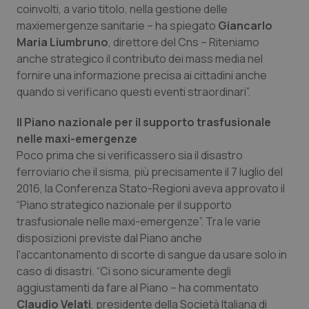
coinvolti, a vario titolo, nella gestione delle
Piemonte
HIV
maxiemergenze sanitarie – ha spiegato
Giancarlo
Maria Liumbruno
, direttore del Cns – Riteniamo
anche strategico il contributo dei mass media nel
Provincia Autonoma di Bolzano
Infezioni & Febbre
fornire una informazione precisa ai cittadini anche
quando si verificano questi eventi straordinari”.
Provincia Autonoma di Trento
Ipertensione & Scompenso
Il Piano nazionale per il supporto trasfusionale
Puglia
Malattie rare
nelle maxi-emergenze
Poco prima che si verificassero sia il disastro
Sardegna
Malattia di Crohn & Rettocolite Ulcerosa
ferroviario che il sisma, più precisamente il 7 luglio del
2016, la Conferenza Stato-Regioni aveva approvato il
Sicilia
Neuroscienze & patologie neurodegenerative
“Piano strategico nazionale per il supporto
trasfusionale nelle maxi-emergenze”. Tra le varie
disposizioni previste dal Piano anche
Toscana
Obesità
l'accantonamento di scorte di sangue da usare solo in
caso di disastri. “Ci sono sicuramente degli
Umbria
Oftalmologia
aggiustamenti da fare al Piano – ha commentato
Claudio Velati
, presidente della Società Italiana di