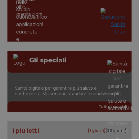
Gli speciali
tracking-sites-ironfish-
www.quotidianosanita.it
4
tracking-enable
settim
2 gior
Sanità digitale per garantire più salute e
sostenibilità. Ma servono standard e condivisione
Tutti gli speciali
tracking-sites-ironfish-
www.quotidianosanita.it
4
session-id
settim
2 gior
I più letti
[7 giorni]
[30 giorni]