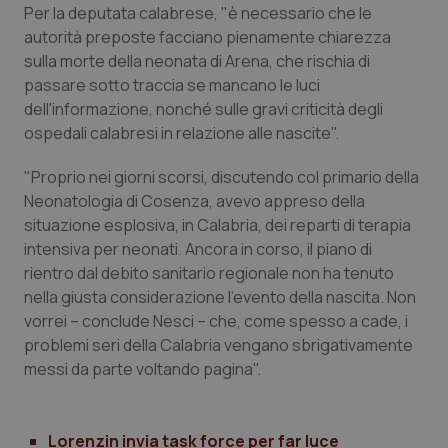
Per la deputata calabrese, "è necessario che le
Piemonte
HIV
autorità preposte facciano pienamente chiarezza
sulla morte della neonata di Arena, che rischia di
passare sotto traccia se mancano le luci
Provincia Autonoma di Bolzano
Infezioni & Febbre
dell'informazione, nonché sulle gravi criticità degli
ospedali calabresi in relazione alle nascite".
Provincia Autonoma di Trento
Ipertensione & Scompenso
"Proprio nei giorni scorsi, discutendo col primario della
Puglia
Malattie rare
Neonatologia di Cosenza, avevo appreso della
situazione esplosiva, in Calabria, dei reparti di terapia
Sardegna
Malattia di Crohn & Rettocolite Ulcerosa
intensiva per neonati. Ancora in corso, il piano di
rientro dal debito sanitario regionale non ha tenuto
Sicilia
Neuroscienze & patologie neurodegenerative
nella giusta considerazione l'evento della nascita. Non
vorrei – conclude Nesci – che, come spesso a cade, i
problemi seri della Calabria vengano sbrigativamente
Toscana
Obesità
messi da parte voltando pagina".
Umbria
Oftalmologia
Lorenzin invia task force per far luce