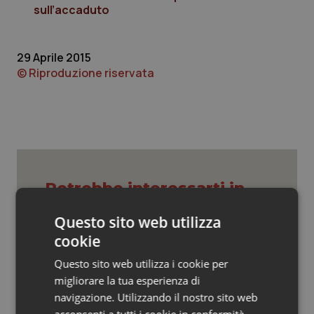
Valle D’Aosta
Oncodermatologia
sull’accaduto
Veneto
Oncoematologia
29 Aprile 2015
© Riproduzione riservata
Oncologia & Nutrizione
Psoriasi & pelle
Quotidiano Cardiologia
Quotidiano Chirurgia
Potrebbe interessarti in
Governo e Parlamento
Questo sito web utilizza
Quotidiano Oncologia
cookie
Quotidiano Pediatria
Decreto Pnrr. Ok definitivo del Senato:
Questo sito web utilizza i cookie per
via libera al nuovo Policlinico Umberto
I e proroga antincendio per gli
migliorare la tua esperienza di
ospedali
Rene & patologie urogenitali
navigazione. Utilizzando il nostro sito web
acconsenti a tutti i cookie in conformità