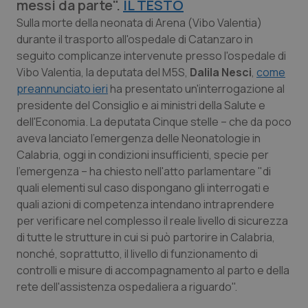
messi da parte".
IL TESTO
Calabria
Asma & BPCO
Sulla morte della neonata di Arena (Vibo Valentia)
durante il trasporto all'ospedale di Catanzaro in
Campania
Car-T
seguito complicanze intervenute presso l'ospedale di
Vibo Valentia, la deputata del M5S,
Dalila Nesci
,
come
Emilia-Romagna
Colesterolo & coronaropatie
preannunciato ieri
ha presentato un'interrogazione al
presidente del Consiglio e ai ministri della Salute e
Friuli Venezia Giulia
Dermatite Atopica
dell'Economia. La deputata Cinque stelle – che da poco
aveva lanciato l'emergenza delle Neonatologie in
Lazio
Diabete & glucometri
Calabria, oggi in condizioni insufficienti, specie per
l'emergenza – ha chiesto nell'atto parlamentare "di
quali elementi sul caso dispongano gli interrogati e
Liguria
Disturbi dell’umore
quali azioni di competenza intendano intraprendere
per verificare nel complesso il reale livello di sicurezza
Lombardia
Dolore
di tutte le strutture in cui si può partorire in Calabria,
nonché, soprattutto, il livello di funzionamento di
Marche
Donna & Salute
controlli e misure di accompagnamento al parto e della
rete dell'assistenza ospedaliera a riguardo".
Molise
Epatiti