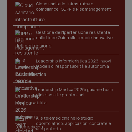
Cloud sanitario: infrastrutture,
navigazione sulle pagine e l'accesso alle aree
protette del sito. Il sito web non è in grado di
compliance, GDPR e Risk management
funzionare correttamente senza questi cookie.
Nome
Fornitore
/
Dominio
Scaden
VISITOR_PRIVACY_METADATA
5 mesi
YouTube
Gestione dell'Ipertensione resistente:
settim
.youtube.com
dalle Linee Guida alle terapie innovative
Leadership Infermieristica 2026: nuovi
modelli di responsabilità e autonomia
Leadership Medica 2026: guidare team
clinici ad alte prestazioni
AI e telemedicina nello studio
odontoiatrico: applicazioni concrete e
CookieScriptConsent
5 mesi
CookieScript
uso protetto
settim
www.quotidianosanita.it