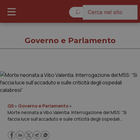
Giovedì 6 Agosto 2026
Governo e Parlamento
Governo e Parlamento
Cronache
Governo e Parlamento
QS
»
Governo e Parlamento
»
Morte neonata a Vibo Valentia. Interrogazione del M5S: “Si
faccia luce sull’accaduto e sulle criticità degli ospedali
Regioni e Asl
calabresi”
Lavoro e Professioni