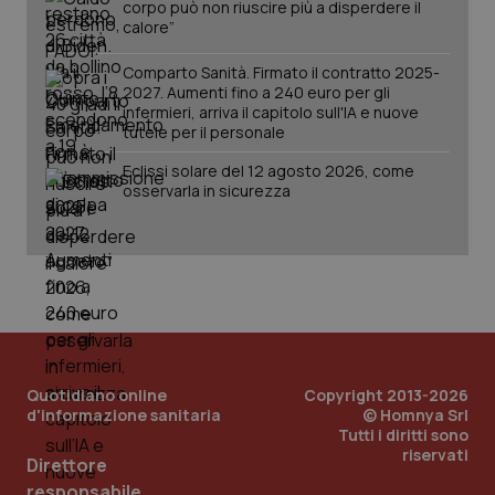
corpo può non riuscire più a disperdere il
calore”
Comparto Sanità. Firmato il contratto 2025-
2027. Aumenti fino a 240 euro per gli
infermieri, arriva il capitolo sull'IA e nuove
tutele per il personale
Eclissi solare del 12 agosto 2026, come
osservarla in sicurezza
PHPSESSID
Sessio
PHP.net
www.quotidianosanita.it
Quotidiano online
Copyright 2013-2026
d'informazione sanitaria
© Homnya Srl
Tutti i diritti sono
riservati
Direttore
responsabile