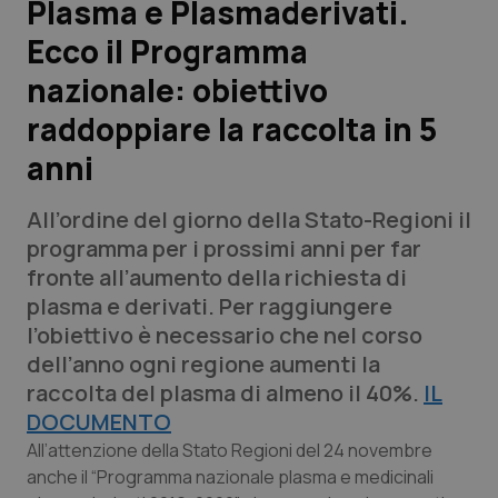
Plasma e Plasmaderivati.
Ecco il Programma
Scienza e Farmaci
nazionale: obiettivo
Studi e Analisi
raddoppiare la raccolta in 5
anni
Lettere al direttore
All’ordine del giorno della Stato-Regioni il
Edizioni Regionali
programma per i prossimi anni per far
fronte all’aumento della richiesta di
QS Pro
plasma e derivati. Per raggiungere
l’obiettivo è necessario che nel corso
Professionisti Sanitari.AI
dell’anno ogni regione aumenti la
raccolta del plasma di almeno il 40%.
IL
Abruzzo
QS Pro Gold
DOCUMENTO
QS Club
Newsletter
All’attenzione della Stato Regioni del 24 novembre
Basilicata
Artrite & artrosi
anche il “Programma nazionale plasma e medicinali