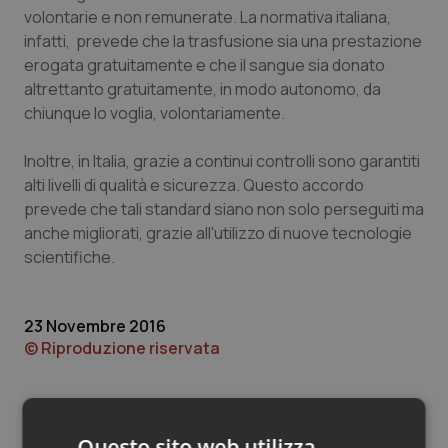
Valle D’Aosta
Oncodermatologia
volontarie e non remunerate. La normativa italiana,
infatti, prevede che la trasfusione sia una prestazione
Veneto
Oncoematologia
erogata gratuitamente e che il sangue sia donato
altrettanto gratuitamente, in modo autonomo, da
Oncologia & Nutrizione
chiunque lo voglia, volontariamente.
Psoriasi & pelle
Inoltre, in Italia, grazie a continui controlli sono garantiti
alti livelli di qualità e sicurezza. Questo accordo
prevede che tali standard siano non solo perseguiti ma
Quotidiano Cardiologia
anche migliorati, grazie all'utilizzo di nuove tecnologie
scientifiche.
Quotidiano Chirurgia
Quotidiano Oncologia
23 Novembre 2016
© Riproduzione riservata
Quotidiano Pediatria
Rene & patologie urogenitali
Questo sito web utilizza