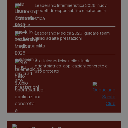
Leadership Infermieristica 2026: nuovi
modelli di responsabilità e autonomia
CookieScriptConsent
5 mesi
CookieScript
Leadership Medica 2026: guidare team
settim
www.quotidianosanita.it
clinici ad alte prestazioni
AI e telemedicina nello studio
odontoiatrico: applicazioni concrete e
uso protetto
tracking-sites-ironfish-
www.quotidianosanita.it
4
tracking-enable
settim
2 gior