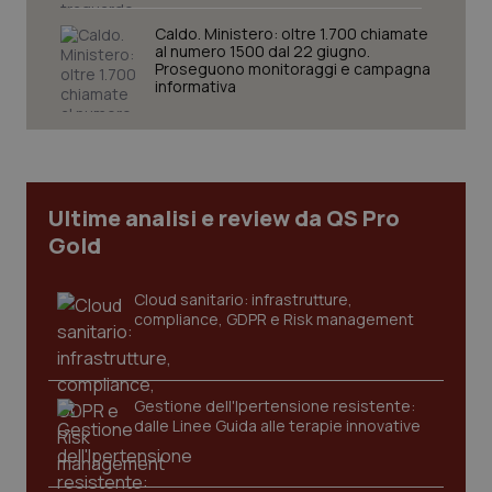
Caldo. Ministero: oltre 1.700 chiamate
al numero 1500 dal 22 giugno.
Proseguono monitoraggi e campagna
Necessari
Statistici
Marketing
informativa
I cookie necessari contribuiscono a rendere fruibile il
sito web abilitandone funzionalità di base quali la
navigazione sulle pagine e l'accesso alle aree
protette del sito. Il sito web non è in grado di
funzionare correttamente senza questi cookie.
Ultime analisi e review da QS Pro
Nome
Fornitore
/
Dominio
Scaden
Gold
VISITOR_PRIVACY_METADATA
5 mesi
YouTube
settim
.youtube.com
Cloud sanitario: infrastrutture,
compliance, GDPR e Risk management
Gestione dell'Ipertensione resistente:
dalle Linee Guida alle terapie innovative