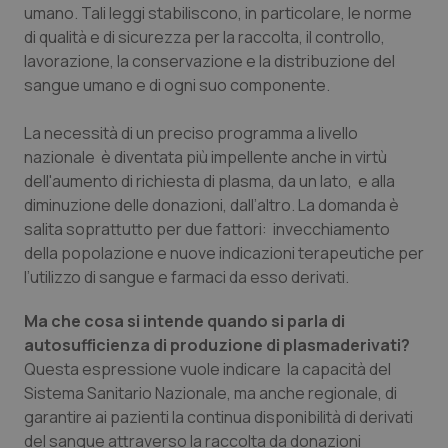
umano. Tali leggi stabiliscono, in particolare, le norme
Piemonte
HIV
di qualità e di sicurezza per la raccolta, il controllo,
lavorazione, la conservazione e la distribuzione del
sangue umano e di ogni suo componente.
Provincia Autonoma di Bolzano
Infezioni & Febbre
La necessità di un preciso programma a livello
Provincia Autonoma di Trento
Ipertensione & Scompenso
nazionale è diventata più impellente anche in virtù
dell'aumento di richiesta di plasma, da un lato, e alla
Puglia
Malattie rare
diminuzione delle donazioni, dall’altro. La domanda è
salita soprattutto per due fattori: invecchiamento
Sardegna
Malattia di Crohn & Rettocolite Ulcerosa
della popolazione e nuove indicazioni terapeutiche per
l’utilizzo di sangue e farmaci da esso derivati.
Sicilia
Neuroscienze & patologie neurodegenerative
Ma che cosa si intende quando si parla di
autosufficienza di produzione di plasmaderivati?
Toscana
Obesità
Questa espressione vuole indicare la capacità del
Sistema Sanitario Nazionale, ma anche regionale, di
Umbria
Oftalmologia
garantire ai pazienti la continua disponibilità di derivati
del sangue attraverso la raccolta da donazioni