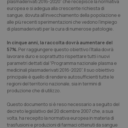
plasmaderivati 2016-2020” che recepisce la normativa
Calabria
Asma & BPCO
europea e si adegua alla crescente richiesta di
sangue, dovuta all’invecchiamento della popolazione e
Campania
Car-T
alle più recenti sperimentazioni che vedono l’impiego
di plasmaderivati per la cura di numerose patologie.
Emilia-Romagna
Colesterolo & coronaropatie
In cinque anni, la raccolta dovrà aumentare del
Friuli Venezia Giulia
Dermatite Atopica
57%.
Per raggiungere questo obiettivo l’Italia dovrà
lavorare duro e soprattutto rispettare tutti i nuovi
parametri dettati dal “Programma nazionale plasma e
Lazio
Diabete & glucometri
medicinali plasmaderivati 2016-2020”. Il suo obiettivo
principale è quello di rendere autosufficienti tutte le
Liguria
Disturbi dell’umore
regioni del territorio nazionale, sia in termini di
produzione che di utilizzo.
Lombardia
Dolore
Questo documento si è reso necessario a seguito del
Marche
Donna & Salute
decreto legislativo del 20 dicembre 2007 che, a sua
volta, ha recepito la normativa europea in materia di
Molise
Epatiti
trasfusioni e produzioni di farmaci ottenuti da sangue