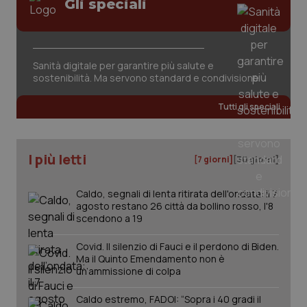
Gli speciali
tracking-sites-ironfish-
www.quotidianosanita.it
4
session-id
settim
2 gior
Sanità digitale per garantire più salute e
sostenibilità. Ma servono standard e condivisione
_ga
1 anno
Google LLC
mes
.quotidianosanita.it
Tutti gli speciali
I più letti
[7 giorni]
[30 giorni]
Caldo, segnali di lenta ritirata dell'ondata: il 7
agosto restano 26 città da bollino rosso, l'8
scendono a 19
Covid. Il silenzio di Fauci e il perdono di Biden.
Ma il Quinto Emendamento non è
un’ammissione di colpa
Caldo estremo, FADOI: “Sopra i 40 gradi il