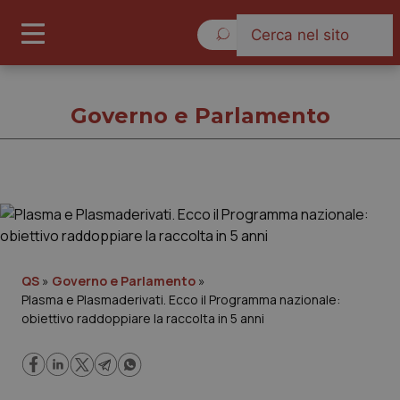
Sabato 8 Agosto 2026
Governo e Parlamento
Governo e Parlamento
Cronache
QS
»
Governo e Parlamento
»
Plasma e Plasmaderivati. Ecco il Programma nazionale:
Governo e Parlamento
obiettivo raddoppiare la raccolta in 5 anni
Regioni e Asl
Lavoro e Professioni