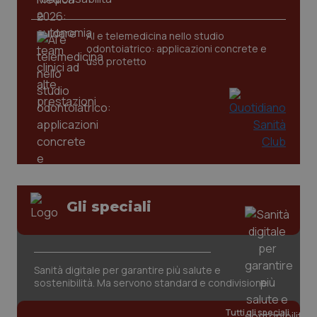
AI e telemedicina nello studio
tracking-sites-ironfish-
www.quotidianosanita.it
4
odontoiatrico: applicazioni concrete e
tracking-enable
settim
2 gior
uso protetto
tracking-sites-ironfish-
www.quotidianosanita.it
4
session-id
settim
2 gior
_ga
1 anno
Google LLC
Gli speciali
mes
.quotidianosanita.it
Sanità digitale per garantire più salute e
sostenibilità. Ma servono standard e condivisione
Tutti gli speciali