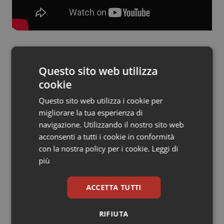
Salute orale & impianti
Sangue & coagulazione
Tiroide
E. Mar
Questo sito web utilizza
24 Gennaio 2019
cookie
Tumore al seno
© Riproduzione riservata
Questo sito web utilizza i cookie per
migliorare la tua esperienza di
Tumore ovarico
navigazione. Utilizzando il nostro sito web
acconsenti a tutti i cookie in conformità
Tumori del Polmone & Testa Collo
con la nostra policy per i cookie.
Leggi di
più
Tumori gastrointestinali
Potrebbe interessarti in
ACCETTA TUTTI
Governo e Parlamento
Ulcera & Reflusso
RIFIUTA
Vaccini
Decreto PA. Un commissario per