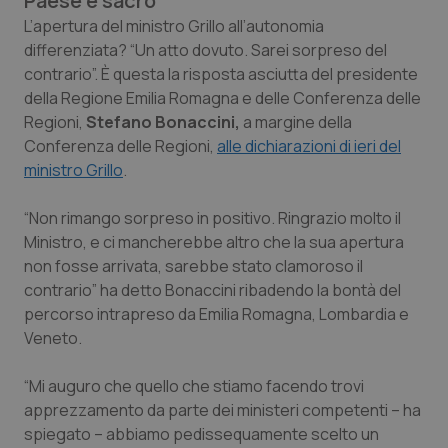
Paese è sacro”
Calabria
Asma & BPCO
L’apertura del ministro Grillo all’autonomia
differenziata? “Un atto dovuto. Sarei sorpreso del
Campania
Car-T
contrario”. È questa la risposta asciutta del presidente
della Regione Emilia Romagna e delle Conferenza delle
Emilia-Romagna
Colesterolo & coronaropatie
Regioni,
Stefano Bonaccini,
a margine della
Conferenza delle Regioni,
alle dichiarazioni di ieri del
ministro Grillo
Friuli Venezia Giulia
Dermatite Atopica
.
“Non rimango sorpreso in positivo. Ringrazio molto il
Lazio
Diabete & glucometri
Ministro, e ci mancherebbe altro che la sua apertura
non fosse arrivata, sarebbe stato clamoroso il
Liguria
Disturbi dell’umore
contrario” ha detto Bonaccini ribadendo la bontà del
percorso intrapreso da Emilia Romagna, Lombardia e
Lombardia
Dolore
Veneto.
Marche
Donna & Salute
“Mi auguro che quello che stiamo facendo trovi
apprezzamento da parte dei ministeri competenti – ha
Molise
Epatiti
spiegato – abbiamo pedissequamente scelto un