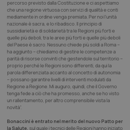
percorso previsto dalla Costituzione e ci aspettiamo
che una regione virtuosa con servizi di qualità e conti
Piemonte
HIV
mediamente in ordine venga premiata. Per noi l’unità
nazionale è sacra, e lo ribadisco. Il principio di
Provincia Autonoma di Bolzano
Infezioni & Febbre
sussidiarietà e di solidarietà tra le Regioni più forti e
quelle più deboli, tra le aree più forti e quelle più deboli
Provincia Autonoma di Trento
Ipertensione & Scompenso
del Paese è sacro. Nessuno chiede più soldi a Roma –
ha aggiunto – chiediamo di gestire le competenze a
Puglia
Malattie rare
parità di risorse convinti che gestendole sul territorio –
proprio perché le Regioni sono differenti, da qui la
Sardegna
Malattia di Crohn & Rettocolite Ulcerosa
parola differenziata accanto al concetto di autonomia
– possano garantire livelli di interventi modulati da
Sicilia
Neuroscienze & patologie neurodegenerative
Regione a Regione. Mi auguro, quindi, che il Governo
tenga fede a ciò che ha promesso, anche se ho visto
un rallentamento, per altro comprensibile vista la
Toscana
Obesità
novità”.
Umbria
Oftalmologia
Bonaccini è entrato nel merito del nuovo Patto per
la Salute,
sul quale i tecnici delle Regioni hanno iniziato