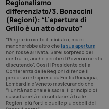
Regionalismo
differenziato/3. Bonaccini
Scienza e Farmaci
(Regioni): “L’apertura di
Studi e Analisi
Grillo è un atto dovuto”
Lettere al direttore
“Ringrazio molto il ministro, ma ci
mancherebbe altro che
la sua apertura
Edizioni Regionali
non fosse arrivata. Sarei sorpreso del
contrario, anche perché il Governo ne sta
QS Pro
discutendo”. Così il Presidente della
Conferenza delle Regioni difende il
Professionisti Sanitari.AI
percorso intrapreso da Emilia Romagna,
Lombardia e Veneto rassicurando che
Abruzzo
QS Pro Gold
“l’unità nazionale è sacra. Il principio di
sussidiarietà e di solidarietà tra le
QS Club
Newsletter
Basilicata
Artrite & artrosi
Regioni più forti e quelle più deboli del