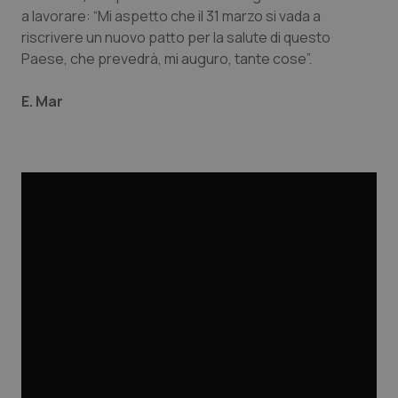
Valle D’Aosta
Oncodermatologia
a lavorare: “Mi aspetto che il 31 marzo si vada a
riscrivere un nuovo patto per la salute di questo
Veneto
Oncoematologia
Paese, che prevedrà, mi auguro, tante cose”.
Oncologia & Nutrizione
E. Mar
Psoriasi & pelle
Quotidiano Cardiologia
Quotidiano Chirurgia
Quotidiano Oncologia
Quotidiano Pediatria
Rene & patologie urogenitali