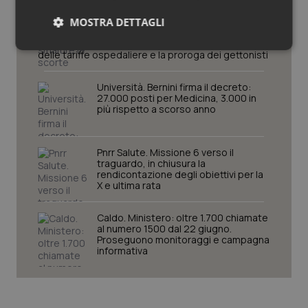
smaltire le scorte Covid, le liste
MOSTRA DETTAGLI
d’attesa tornano al Siveas e il
controllo sulle agende di
prenotazione passa ad Agenas. Saltano l’aumento
Necessari
Statistici
Marketing
delle tariffe ospedaliere e la proroga dei gettonisti
Università. Bernini firma il decreto:
27.000 posti per Medicina, 3.000 in
più rispetto a scorso anno
Necessari
Statistici
Marketing
Pnrr Salute. Missione 6 verso il
traguardo, in chiusura la
rendicontazione degli obiettivi per la
I cookie necessari contribuiscono a rendere fruibile il
X e ultima rata
sito web abilitandone funzionalità di base quali la
navigazione sulle pagine e l'accesso alle aree
protette del sito. Il sito web non è in grado di
Caldo. Ministero: oltre 1.700 chiamate
funzionare correttamente senza questi cookie.
al numero 1500 dal 22 giugno.
Nome
Fornitore
/
Dominio
Scaden
Proseguono monitoraggi e campagna
informativa
VISITOR_PRIVACY_METADATA
5 mesi
YouTube
settim
.youtube.com