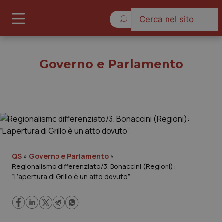
Venerdì 7 Agosto 2026
Governo e Parlamento
Governo e Parlamento
Cronache
QS
»
Governo e Parlamento
»
Regionalismo differenziato/3. Bonaccini (Regioni):
Governo e Parlamento
“L’apertura di Grillo è un atto dovuto”
Regioni e Asl
Lavoro e Professioni