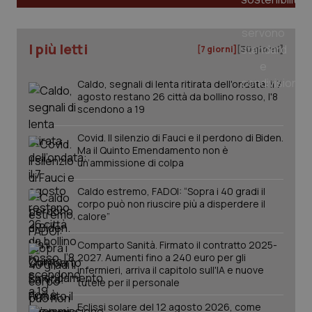
I più letti
[7 giorni]
[30 giorni]
Caldo, segnali di lenta ritirata dell'ondata: il 7
agosto restano 26 città da bollino rosso, l'8
scendono a 19
Covid. Il silenzio di Fauci e il perdono di Biden.
Ma il Quinto Emendamento non è
un’ammissione di colpa
Caldo estremo, FADOI: “Sopra i 40 gradi il
corpo può non riuscire più a disperdere il
calore”
PHPSESSID
Sessio
PHP.net
Comparto Sanità. Firmato il contratto 2025-
www.quotidianosanita.it
2027. Aumenti fino a 240 euro per gli
infermieri, arriva il capitolo sull'IA e nuove
tutele per il personale
Eclissi solare del 12 agosto 2026, come