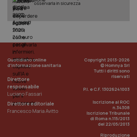
osservarla in sicurezza
Quotidiano online
Copyright 2013-2026
d'informazione sanitaria
© Homnya Srl
Tutti i diritti sono
riservati
_ga_KM60CM4NPH
.quotidianosanita.it
1 anno
Direttore
mes
responsabile
P.I. e C.F. 13026241003
Luciano Fassari
Iscrizione al ROC
Direttore editoriale
n.34308
Francesco Maria Avitto
Iscrizione Tribunale
di Roma n.115/2013
del 22/05/2013
Riproduzione
Fornitore
/