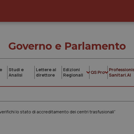
Governo e Parlamento
e
Studi e
Lettere al
Edizioni
Professionis
QS Pro
Analisi
direttore
Regionali
Sanitari.AI
erifichi lo stato di accreditamento dei centri trasfusionali”