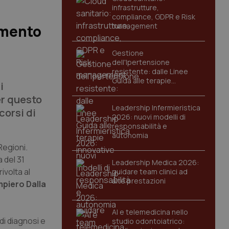
infrastrutture,
compliance, GDPR e Risk
management
amento
Gestione
dell'Ipertensione
resistente: dalle Linee
Guida alle terapie
i
innovative
er questo
Leadership Infermieristica
corsi di
2026: nuovi modelli di
responsabilità e
autonomia
Regioni.
 del 31
Leadership Medica 2026:
ivolta al
guidare team clinici ad
alte prestazioni
piero Dalla
AI e telemedicina nello
di diagnosi e
studio odontoiatrico: