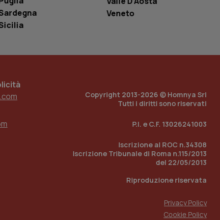
Puglia
Valle D’Aosta
r il sito, ma un
Sardegna
Veneto
tato di accesso per
Sicilia
a Google Analytics
sione.
icità
 tenere traccia
Copyright 2013-2026 © Homnya Srl
.com
i Youtube incorporati
tics per mantenere
Tutti i diritti sono riservati
tore del sito web sta
ell'interfaccia di
om
P.I. e C.F. 13026241003
 tenere traccia
i Youtube incorporati
Iscrizione al ROC n.34308
tore del sito web sta
Iscrizione Tribunale di Roma n.115/2013
ell'interfaccia di
del 22/05/2013
 tenere traccia
Riproduzione riservata
r la gestione
Privacy Policy
one dell’esperienza
Cookie Policy