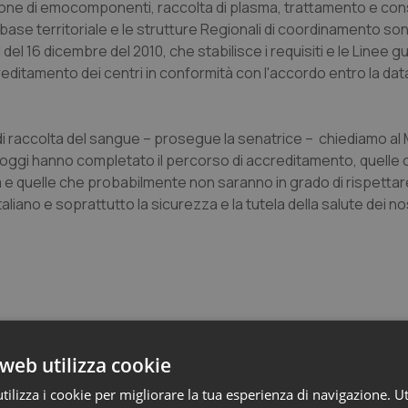
duzione di emocomponenti, raccolta di plasma, trattamento e c
su base territoriale e le strutture Regionali di coordinamento so
del 16 dicembre del 2010, che stabilisce i requisiti e le Linee g
ccreditamento dei centri in conformità con l'accordo entro la dat
a di raccolta del sangue – prosegue la senatrice – chiediamo al 
 oggi hanno completato il percorso di accreditamento, quelle 
e quelle che probabilmente non saranno in grado di rispettare
liano e soprattutto la sicurezza e la tutela della salute dei nost
web utilizza cookie
o e Parlamento
ilizza i cookie per migliorare la tua esperienza di navigazione. Ut