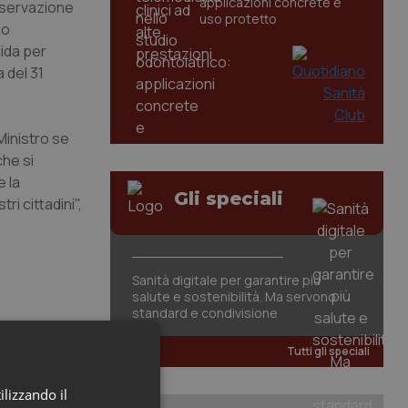
applicazioni concrete e
onservazione
uso protetto
no
uida per
a del 31
Ministro se
che si
 la
Gli speciali
ri cittadini",
Sanità digitale per garantire più
salute e sostenibilità. Ma servono
standard e condivisione
Tutti gli speciali
ilizzando il