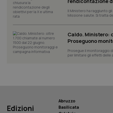
rendicontazione deg
Il Ministero ha raggiunto gl
CookieScriptConse
Missione salute. Si tratta dei
Caldo. Ministero: 
tracking-sites-ironf
tracking-enable
Proseguono monit
tracking-sites-ironf
Prosegue il monitoraggio de
session-id
per limitare gli effetti dell
_ga
PHPSESSID
Abruzzo
Edizioni
Basilicata