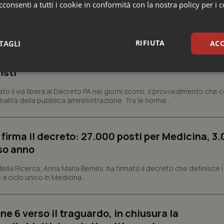
consenti a tutti i cookie in conformità con la nostra policy per i 
missario per smaltire le scorte Covid, le liste
RIFIUTA
TAGLI
ACC
 Siveas e il controllo sulle agende di prenotaz
altano l’aumento delle tariffe ospedaliere e la
isti
sari
Statistici
Mar
dato il via libera al Decreto PA nei giorni scorsi, il provvedimento che
nalità della pubblica amministrazione. Tra le norme...
 firma il decreto: 27.000 posti per Medicina, 3.
Necessari
Statistici
Marketing
rso anno
tribuiscono a rendere fruibile il sito web abilitandone funzionalità di base quali la nav
 della Ricerca, Anna Maria Bernini, ha firmato il decreto che definisce i
protette del sito. Il sito web non è in grado di funzionare correttamente senza questi coo
 a ciclo unico in Medicina...
Fornitore
/
Dominio
Scadenza
Descrizione
METADATA
5 mesi 4
Questo cookie viene utilizzato p
YouTube
settimane
scelte di consenso e privacy dell'
.youtube.com
ne 6 verso il traguardo, in chiusura la
interazione con il sito. Registra i
del visitatore riguardo a varie pol