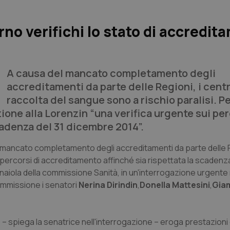
no verifichi lo stato di accredit
A causa del mancato completamento degli
accreditamenti da parte delle Regioni, i centr
raccolta del sangue sono a rischio paralisi. P
ione alla Lorenzin “una verifica urgente sui per
cadenza del 31 dicembre 2014”.
r il mancato completamento degli accreditamenti da parte delle 
 percorsi di accreditamento affinché sia rispettata la scadenza
aiola della commissione Sanità, in un'interrogazione urgente r
commissione i senatori
Nerina Dirindin
,
Donella Mattesini
,
Giam
 , – spiega la senatrice nell'interrogazione – eroga prestazioni 