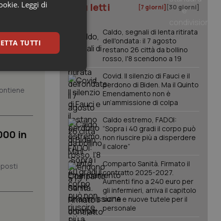
cookie.
Leggi di
I più letti
[7 giorni]
[30 giorni]
Caldo, segnali di lenta ritirata
dell'ondata: il 7 agosto
ETTA TUTTI
ione
restano 26 città da bollino
rosso, l'8 scendono a 19
keting
Covid. Il silenzio di Fauci e il
perdono di Biden. Ma il Quinto
 contiene
Emendamento non è
un’ammissione di colpa
Caldo estremo, FADOI:
“Sopra i 40 gradi il corpo può
000 in
non riuscire più a disperdere
il calore”
igazione sulle pagine
Comparto Sanità. Firmato il
 posti
kie.
contratto 2025-2027.
Aumenti fino a 240 euro per
gli infermieri, arriva il capitolo
er memorizzare le
sull'IA e nuove tutele per il
utente per la loro
personale
 dati sul consenso
itiche e