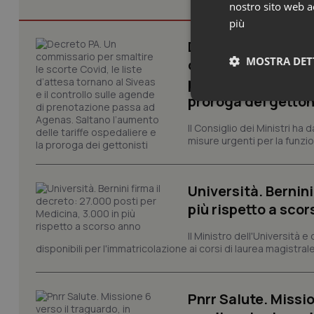
nostro sito web ac
più
Decreto PA. Un com
MOSTRA DET
d’attesa tornano al
passa ad Agenas. S
proroga dei getton
Neces
Il Consiglio dei Ministri ha 
misure urgenti per la funzio
Università. Bernini
più rispetto a sco
I cookie necessari con
Il Ministro dell'Università e
e l'accesso alle aree 
disponibili per l'immatricolazione ai corsi di laurea magistrale
Nome
VISITOR_PRIVACY_
Pnrr Salute. Missio