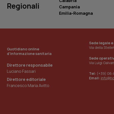
Calabria
Regionali
Campania
Emilia-Romagna
_ga_KM60CM4NPH
Nome
Sede legale e
Nome
Via della Stell
VISITOR_INFO1_LIV
Quotidiano online
_ga_0VMQEQKQ1N
d'informazione sanitaria
Sede operati
Via Luigi Galva
Direttore responsabile
__Secure-YNID
Luciano Fassari
Tel:
(+39) 06 
Email:
info@h
Direttore editoriale
Francesco Maria Avitto
YSC
__Secure-
ROLLOUT_TOKEN