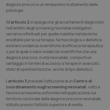
Valle D’Aosta
Oncodermatologia
diagnosi precoci e un tempestivo trattamento delle
patologie.
Veneto
Oncoematologia
All'
articolo 2
si spiega che gli accertamenti diagnostici
Oncologia & Nutrizione
nell'ambito degli screening neonatali obbligatori
verranno effettuati per quelle malattie metaboliche
Psoriasi & pelle
ereditarie per la cui terapia, farmacologica o dietetica,
esistano evidenze scientifiche di efficacia terapeutica
o per le quali vi siano evidenze scientifiche che una
Quotidiano Cardiologia
diagnosi precoce, in età neonatale, comporti un
vantaggio in termini di accesso a terapie in avanzato
Quotidiano Chirurgia
stato di sperimentazione, anche di tipo dietetico.
Quotidiano Oncologia
L'
articolo 3
prevede l'istituzione di un
Centro di
coordinamento sugli screening neonatali
, volto a
Quotidiano Pediatria
favorire la massima uniformità nell'applicazione sul
territorio nazionale della diagnosi precoce neonatale,
Rene & patologie urogenitali
istituito presso l'Istituto superiore di sanità.