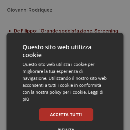
Giovanni Rodriquez
De Filippo: “Grande soddisfazione. Screening
neonatale esteso non rappresenta un costo,
ma un investimento per la salute”
Questo sito web utilizza
De Biasi (Pd): “Grande soddisfazione per
cookie
grande risultato, legge importante”
Petrangolini (Pd): “Un bella notizia per la tutela
Questo sito web utilizza i cookie per
della salute dei bambini”
migliorare la tua esperienza di
Romano (Cd-Ds): “Un investimento per la
navigazione. Utilizzando il nostro sito web
salute dei bambini”
acconsenti a tutti i cookie in conformità
D’Ambrosio Lettieri (CoR): “Scritta una pagina
con la nostra policy per i cookie.
Leggi di
di buona politica”
più
Scavone (Ala): “Grande risultato approvazione
ddl screening neonatale”
Mattesini (Pd): “Soddisfazione per legge che
ACCETTA TUTTI
tutela salute bambini”
Padua (Pd): “Legge passo avanti per tutela
RIFIUTA