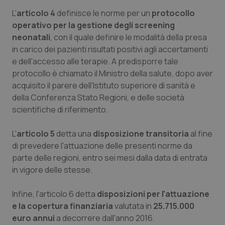
Salute orale & impianti
L'
articolo 4
definisce le norme per un
protocollo
operativo per la gestione degli screening
neonatali
Sangue & coagulazione
, con il quale definire le modalità della presa
in carico dei pazienti risultati positivi agli accertamenti
e dell'accesso alle terapie. A predisporre tale
Tiroide
protocollo è chiamato il Ministro della salute, dopo aver
acquisito il parere dell'Istituto superiore di sanità e
Tumore al seno
della Conferenza Stato Regioni, e delle società
scientifiche di riferimento.
Tumore ovarico
L'
articolo 5
detta una
disposizione transitoria
al fine
Tumori del Polmone & Testa Collo
di prevedere l'attuazione delle presenti norme da
parte delle regioni, entro sei mesi dalla data di entrata
Tumori gastrointestinali
in vigore delle stesse.
Infine, l'articolo 6 detta
Ulcera & Reflusso
disposizioni per l'attuazione
e la copertura finanziaria
valutata in
25.715.000
euro annui
a decorrere dall'anno 2016.
Vaccini