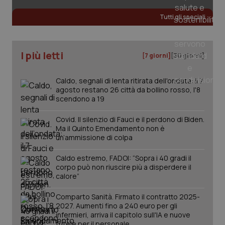
Tutti gli speciali
I più letti
[7 giorni]
[30 giorni]
Caldo, segnali di lenta ritirata dell'ondata: il 7
agosto restano 26 città da bollino rosso, l'8
scendono a 19
Covid. Il silenzio di Fauci e il perdono di Biden.
Ma il Quinto Emendamento non è
un’ammissione di colpa
_ga_KM60CM4NPH
.quotidianosanita.it
1 anno
mes
Caldo estremo, FADOI: “Sopra i 40 gradi il
corpo può non riuscire più a disperdere il
calore”
Comparto Sanità. Firmato il contratto 2025-
2027. Aumenti fino a 240 euro per gli
infermieri, arriva il capitolo sull'IA e nuove
tutele per il personale