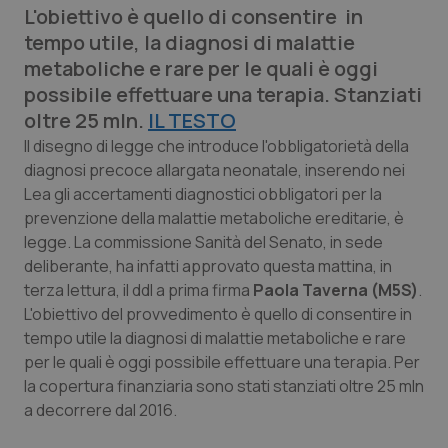
L'obiettivo è quello di consentire in
Calabria
Asma & BPCO
tempo utile, la diagnosi di malattie
metaboliche e rare per le quali è oggi
Campania
Car-T
possibile effettuare una terapia. Stanziati
oltre 25 mln.
Emilia-Romagna
Colesterolo & coronaropatie
IL TESTO
Il disegno di legge che introduce l'obbligatorietà della
diagnosi precoce allargata neonatale, inserendo nei
Friuli Venezia Giulia
Dermatite Atopica
Lea gli accertamenti diagnostici obbligatori per la
prevenzione della malattie metaboliche ereditarie, è
Lazio
Diabete & glucometri
legge. La commissione Sanità del Senato, in sede
deliberante, ha infatti approvato questa mattina, in
Liguria
Disturbi dell’umore
terza lettura, il ddl a prima firma
Paola Taverna (M5S)
.
L'obiettivo del provvedimento è quello di consentire in
Lombardia
Dolore
tempo utile la diagnosi di malattie metaboliche e rare
per le quali è oggi possibile effettuare una terapia. Per
Marche
Donna & Salute
la copertura finanziaria sono stati stanziati oltre 25 mln
a decorrere dal 2016.
Molise
Epatiti