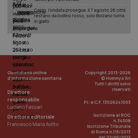
Fornitore
/
Nome
Scadenza
Descrizion
Caldo, l’ondata prosegue. Il 7 agosto 26 città
Dominio
restano da bollino rosso, solo Bolzano torna
Nome
Fornitore
/
Dominio
Scadenza
Des
_ga_0VMQEQKQ1N
.quotidianosanita.it
1 anno 1
Questo
in giallo
mese
cookie
VISITOR_INFO1_LIVE
5 mesi 4
Que
Google LLC
viene
settimane
imp
.youtube.com
utilizzato
You
da Google
ten
Analytics
pre
per
del
mantener
vid
lo stato
inco
della
può
sessione.
det
vis
Quotidiano online
Copyright 2013-2026
web
uti
d'informazione sanitaria
© Homnya Srl
nuo
Tutti i diritti sono
ver
riservati
dell
Direttore
You
responsabile
P.I. e C.F. 13026241003
__Secure-YNID
.youtube.com
5 mesi 4
Que
Luciano Fassari
settimane
imp
You
Iscrizione al ROC
ten
Direttore editoriale
pre
n.34308
Francesco Maria Avitto
del
Iscrizione Tribunale
vid
di Roma n.115/2013
inco
del 22/05/2013
può