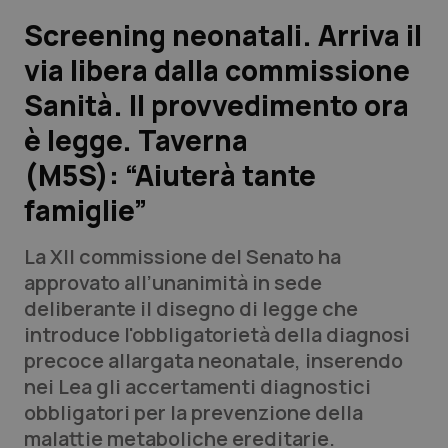
Screening neonatali. Arriva il
Scienza e Farmaci
via libera dalla commissione
Sanità. Il provvedimento ora
Studi e Analisi
è legge. Taverna
Lettere al direttore
(M5S): “Aiuterà tante
Edizioni Regionali
famiglie”
QS Pro
La XII commissione del Senato ha
approvato all’unanimità in sede
Professionisti Sanitari.AI
deliberante il disegno di legge che
introduce l'obbligatorietà della diagnosi
precoce allargata neonatale, inserendo
Abruzzo
QS Pro Gold
nei Lea gli accertamenti diagnostici
QS Club
Newsletter
obbligatori per la prevenzione della
Basilicata
Artrite & artrosi
malattie metaboliche ereditarie.