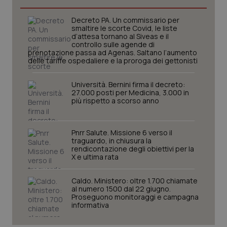
Decreto PA. Un commissario per
smaltire le scorte Covid, le liste
d’attesa tornano al Siveas e il
controllo sulle agende di
prenotazione passa ad Agenas. Saltano l’aumento
delle tariffe ospedaliere e la proroga dei gettonisti
Università. Bernini firma il decreto:
27.000 posti per Medicina, 3.000 in
più rispetto a scorso anno
Pnrr Salute. Missione 6 verso il
CookieScriptConsent
5 mesi
CookieScript
traguardo, in chiusura la
settim
www.quotidianosanita.it
rendicontazione degli obiettivi per la
X e ultima rata
Caldo. Ministero: oltre 1.700 chiamate
al numero 1500 dal 22 giugno.
Proseguono monitoraggi e campagna
informativa