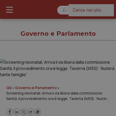
Domenica 9 Agosto 2026
Governo e Parlamento
Governo e Parlamento
Cronache
Governo e Parlamento
QS
»
Governo e Parlamento
»
Screening neonatali. Arriva il via libera dalla commissione
Sanità. Il provvedimento ora è legge. Taverna (M5S): “Aiuterà
Regioni e Asl
tante famiglie”
Lavoro e Professioni