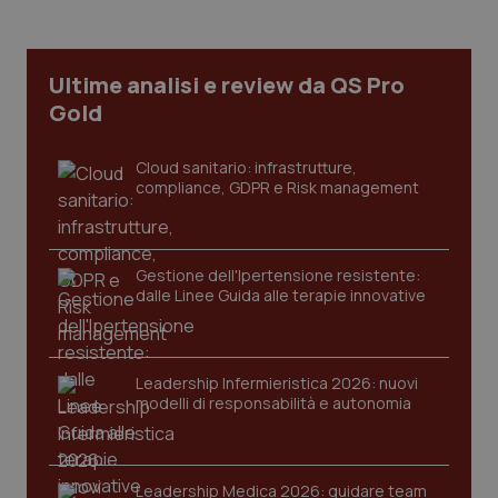
Ultime analisi e review da QS Pro
tracking-sites-ironfish-
www.quotidianosanita.it
4
tracking-enable
settim
Gold
2 gior
Cloud sanitario: infrastrutture,
compliance, GDPR e Risk management
tracking-sites-ironfish-
www.quotidianosanita.it
4
session-id
settim
2 gior
Gestione dell'Ipertensione resistente:
dalle Linee Guida alle terapie innovative
_ga
1 anno
Google LLC
mes
.quotidianosanita.it
Leadership Infermieristica 2026: nuovi
modelli di responsabilità e autonomia
Leadership Medica 2026: guidare team