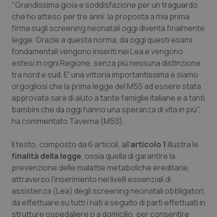
"Grandissima gioia e soddisfazione per un traguardo
che ho atteso per tre anni: la proposta a mia prima
Piemonte
HIV
firma sugli screening neonatali oggi diventa finalmente
legge. Grazie a questa norma, da oggi questi esami
Provincia Autonoma di Bolzano
Infezioni & Febbre
fondamentali vengono inseriti nei Lea e vengono
estesi in ogni Regione, senza più nessuna distinzione
Provincia Autonoma di Trento
Ipertensione & Scompenso
tra nord e sud. E' una vittoria importantissima e siamo
orgogliosi che la prima legge del M5S ad essere stata
Puglia
Malattie rare
approvata sarà di aiuto a tante famiglie italiane e a tanti
bambini che da oggi hanno una speranza di vita in più",
Sardegna
Malattia di Crohn & Rettocolite Ulcerosa
ha commentato Taverna (M5S).
Sicilia
Neuroscienze & patologie neurodegenerative
Il testo, composto da 6 articoli, all'
articolo 1
illustra le
finalità della legge
, ossia quella di garantire la
prevenzione delle malattie metaboliche ereditarie,
Toscana
Obesità
attraverso l'inserimento nei livelli essenziali di
assistenza (Lea) degli screening neonatali obbligatori,
Umbria
Oftalmologia
da effettuare su tutti i nati a seguito di parti effettuati in
strutture ospedaliere o a domicilio, per consentire